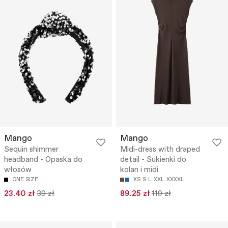
Mango
Mango
Sequin shimmer
Midi-dress with draped
headband - Opaska do
detail - Sukienki do
włosów
kolan i midi
ONE SIZE
XS
S
L
XXL
XXXXL
23.40 zł
39 zł
89.25 zł
119 zł