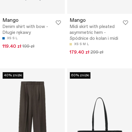
Mango
Mango
Denim shirt with bow -
Midi skirt with pleated
Długie rękawy
asymmetric hem -
Spódnice do kolan i midi
XS
S
L
XS
S
M
L
119.40 zł
199 zł
179.40 zł
299 zł
40% zniżki
60% zniżki