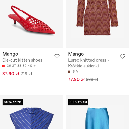
Mango
Mango
Die-cut kitten shoes
Lurex knitted dress -
Krótkie sukienki
36
37
38
39
40
S
M
87.60 zł
219 zł
77.80 zł
389 zł
60% zniżki
80% zniżki