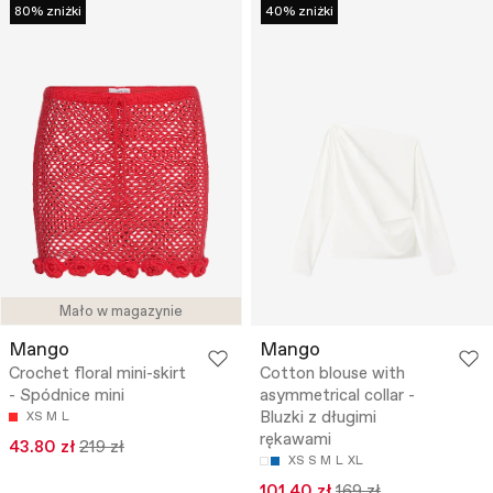
80% zniżki
40% zniżki
Mało w magazynie
Mango
Mango
Crochet floral mini-skirt
Cotton blouse with
- Spódnice mini
asymmetrical collar -
Bluzki z długimi
XS
M
L
rękawami
43.80 zł
219 zł
XS
S
M
L
XL
101.40 zł
169 zł