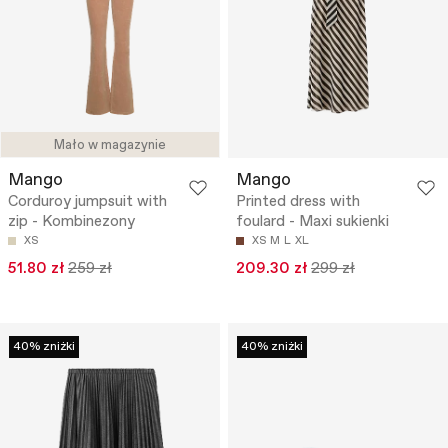
Mało w magazynie
Mango
Mango
Corduroy jumpsuit with
Printed dress with
zip - Kombinezony
foulard - Maxi sukienki
XS
XS
M
L
XL
51.80 zł
259 zł
209.30 zł
299 zł
40% zniżki
40% zniżki