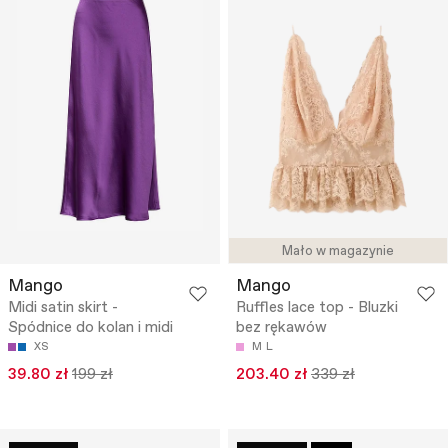
Mało w magazynie
Mango
Mango
Midi satin skirt -
Ruffles lace top - Bluzki
Spódnice do kolan i midi
bez rękawów
XS
M
L
39.80 zł
199 zł
203.40 zł
339 zł