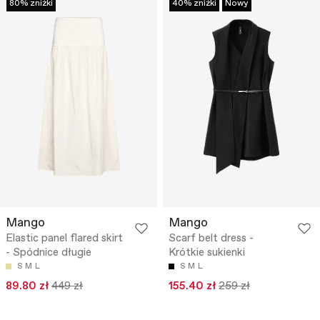
80% zniżki
40% zniżki
Nowy
Mango
Mango
Elastic panel flared skirt
Scarf belt dress -
- Spódnice długie
Krótkie sukienki
S
M
L
S
M
L
89.80 zł
449 zł
155.40 zł
259 zł