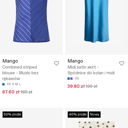
Mango
Mango
Combined striped
Midi satin skirt -
blouse - Bluzki bez
Spódnice do kolan i midi
rękawów
XS
XS
S
M
L
39.80 zł
199 zł
67.60 zł
169 zł
50% zniżki
40% zniżki
Nowy