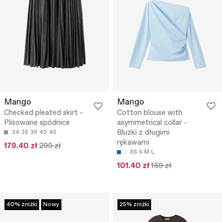
Mango
Mango
Checked pleated skirt -
Cotton blouse with
Plisowane spódnice
asymmetrical collar -
Bluzki z długimi
34
36
38
40
42
rękawami
179.40 zł
299 zł
XS
S
M
L
101.40 zł
169 zł
40% zniżki
Nowy
25% zniżki