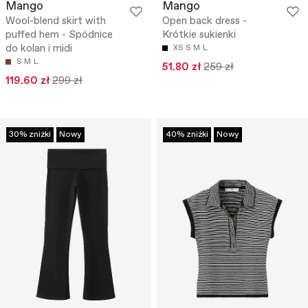
Mango
Mango
Wool-blend skirt with
Open back dress -
puffed hem - Spódnice
Krótkie sukienki
do kolan i midi
XS
S
M
L
S
M
L
51.80 zł
259 zł
119.60 zł
299 zł
30% zniżki
Nowy
40% zniżki
Nowy