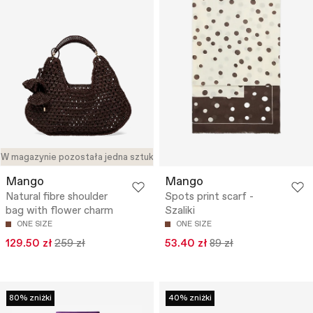
W magazynie pozostała jedna sztuka
Mango
Mango
Natural fibre shoulder
Spots print scarf -
bag with flower charm
Szaliki
ONE SIZE
ONE SIZE
129.50 zł
259 zł
53.40 zł
89 zł
80% zniżki
40% zniżki