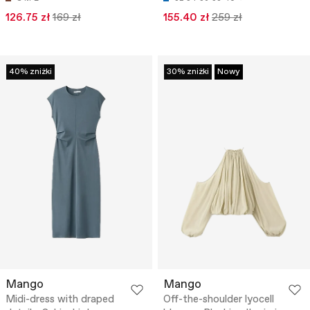
126.75 zł
169 zł
155.40 zł
259 zł
40% zniżki
30% zniżki
Nowy
Mango
Mango
Midi-dress with draped
Off-the-shoulder lyocell