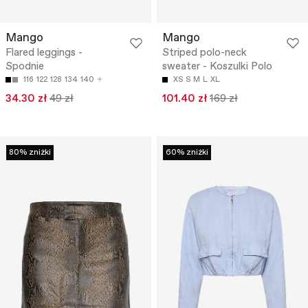
Mango
Mango
Flared leggings -
Striped polo-neck
Spodnie
sweater - Koszulki Polo
116
122
128
134
140
XS
S
M
L
XL
34.30 zł
49 zł
101.40 zł
169 zł
80% zniżki
60% zniżki