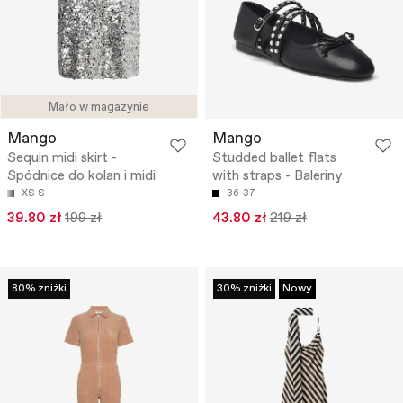
Mało w magazynie
Mango
Mango
Sequin midi skirt -
Studded ballet flats
Spódnice do kolan i midi
with straps - Baleriny
XS
S
36
37
39.80 zł
199 zł
43.80 zł
219 zł
80% zniżki
30% zniżki
Nowy