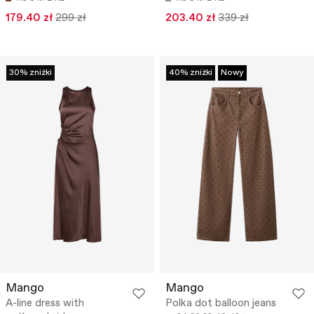
179.40 zł
299 zł
203.40 zł
339 zł
30% zniżki
40% zniżki
Nowy
Mango
Mango
A-line dress with
Polka dot balloon jeans