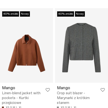
40% zniżki
Nowy
40% zniżki
Nowy
Mango
Mango
Linen-blend jacket with
Crop suit blazer -
pockets - Kurtki
Marynarki z krótkim
przejściowe
stanem
XS
S
M
L
XL
XS
S
M
L
XL