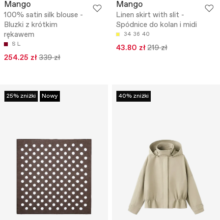
Mango
Mango
100% satin silk blouse -
Linen skirt with slit -
Bluzki z krótkim
Spódnice do kolan i midi
rękawem
34
36
40
S
L
43.80 zł
219 zł
254.25 zł
339 zł
25% zniżki
Nowy
40% zniżki