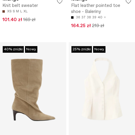
Knit belt sweater
Flat leather pointed toe
shoe - Baleriny
XS
S
M
L
XL
36
37
38
39
40
101.40 zł
169 zł
164.25 zł
219 zł
40% zniżki
Nowy
25% zniżki
Nowy