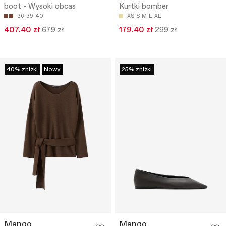
boot - Wysoki obcas
Kurtki bomber
36
39
40
XS
S
M
L
XL
407.40 zł
679 zł
179.40 zł
299 zł
40% zniżki
Nowy
25% zniżki
Mango
Mango