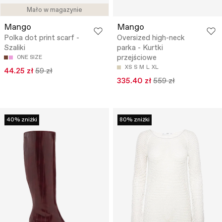
Mało w magazynie
Mango
Mango
Polka dot print scarf -
Oversized high-neck
Szaliki
parka - Kurtki
przejściowe
ONE SIZE
XS
S
M
L
XL
44.25 zł
59 zł
335.40 zł
559 zł
40% zniżki
80% zniżki