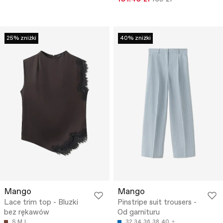
25% zniżki
40% zniżki
Mango
Mango
Lace trim top - Bluzki
Pinstripe suit trousers -
bez rękawów
Od garnituru
S
M
L
32
34
36
38
40