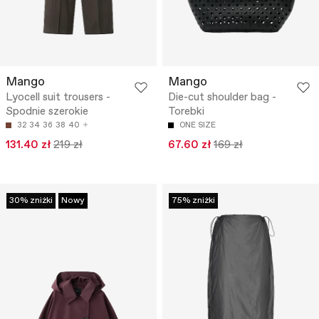
Mango
Mango
Lyocell suit trousers -
Die-cut shoulder bag -
Spodnie szerokie
Torebki
32
34
36
38
40
ONE SIZE
131.40 zł
219 zł
67.60 zł
169 zł
30% zniżki
Nowy
75% zniżki