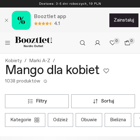
Dostawa: 3-5 dni roboczych, 19 PLN
Booztlet app
zainstaluj
4.1
0
0
Kobiety
Marki A-Z
Mango dla kobiet
1038 produktów
filtry
sortuj
kategorie
odzież
obuwie
bielizna