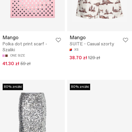
Mango
Mango
Polka dot print scarf -
SUITE - Casual szorty
Szaliki
XS
ONE SIZE
38.70 zł
129 zł
41.30 zł
59 zł
80% zniżki
80% zniżki