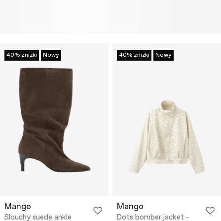
40% zniżki
Nowy
40% zniżki
Nowy
Mango
Mango
Slouchy suede ankle
Dots bomber jacket -