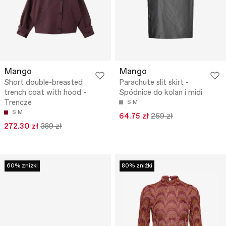
Mango
Mango
Short double-breasted
Parachute slit skirt -
trench coat with hood -
Spódnice do kolan i midi
Trencze
S
M
S
M
64.75 zł
259 zł
272.30 zł
389 zł
60% zniżki
80% zniżki