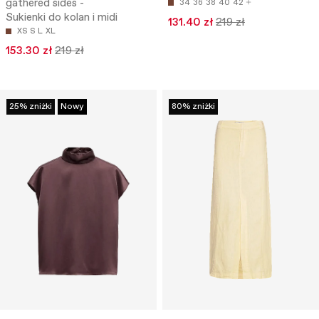
gathered sides -
34
36
38
40
42
Sukienki do kolan i midi
131.40 zł
219 zł
XS
S
L
XL
153.30 zł
219 zł
25% zniżki
Nowy
80% zniżki