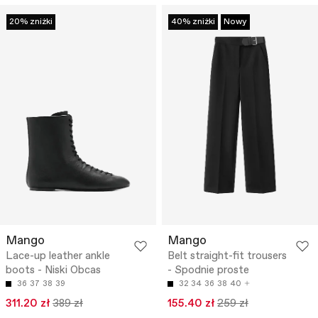
20% zniżki
40% zniżki
Nowy
Mango
Mango
Lace-up leather ankle
Belt straight-fit trousers
boots - Niski Obcas
- Spodnie proste
36
37
38
39
32
34
36
38
40
311.20 zł
389 zł
155.40 zł
259 zł