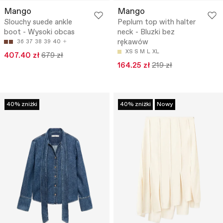
Mango
Mango
Slouchy suede ankle
Peplum top with halter
boot - Wysoki obcas
neck - Bluzki bez
rękawów
36
37
38
39
40
XS
S
M
L
XL
407.40 zł
679 zł
164.25 zł
219 zł
40% zniżki
40% zniżki
Nowy