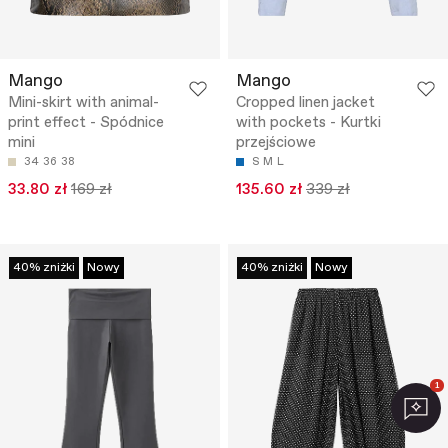
Mango
Mango
Mini-skirt with animal-
Cropped linen jacket
print effect - Spódnice
with pockets - Kurtki
mini
przejściowe
34
36
38
S
M
L
33.80 zł
169 zł
135.60 zł
339 zł
40% zniżki
Nowy
40% zniżki
Nowy
1