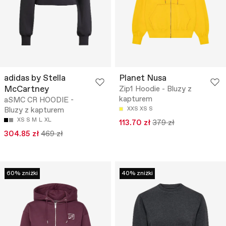
adidas by Stella
Planet Nusa
McCartney
Zip1 Hoodie - Bluzy z
kapturem
aSMC CR HOODIE -
Bluzy z kapturem
XXS
XS
S
XS
S
M
L
XL
113.70 zł
379 zł
304.85 zł
469 zł
60% zniżki
40% zniżki