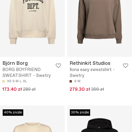
Björn Borg
Rethinkit Studios
BORG BOYFRIEND
Ilona easy sweatshirt -
SWEATSHIRT - Swetry
Swetry
XS
S
M
L
XL
S
M
173.40 zł
289 zł
279.30 zł
399 zł
40% zniżki
30% zniżki