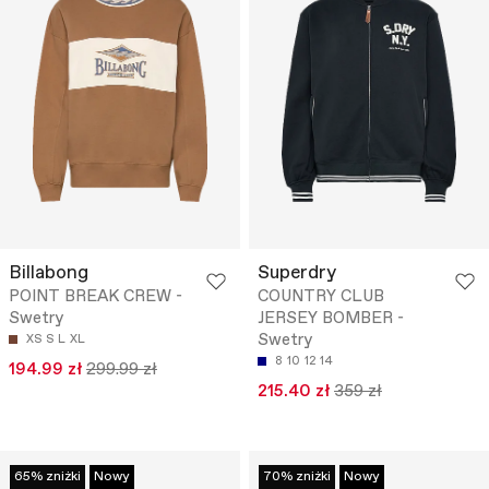
Billabong
Superdry
POINT BREAK CREW -
COUNTRY CLUB
Swetry
JERSEY BOMBER -
Swetry
XS
S
L
XL
8
10
12
14
194.99 zł
299.99 zł
215.40 zł
359 zł
65% zniżki
Nowy
70% zniżki
Nowy