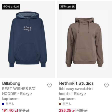
40% zniżki
35% zniżki
Billabong
Rethinkit Studios
BEST WISHES P/O
Ibbi easy sweatshirt
HOODIE - Bluzy z
hoodie - Bluzy z
kapturem
kapturem
S
M
L
S
M
L
191.40 zł
319 zł
285.35 zł
439 zł