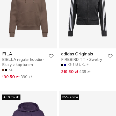
FILA
adidas Originals
BIELLA regular hoodie -
FIREBIRD TT - Swetry
Bluzy z kapturem
XS
S
M
L
XL
XS
219.50 zł
439 zł
199.50 zł
399 zł
40% zniżki
35% zniżki