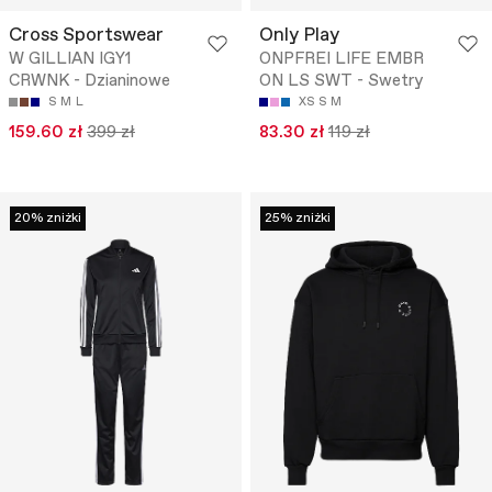
Cross Sportswear
Only Play
W GILLIAN IGY1
ONPFREI LIFE EMBR
CRWNK - Dzianinowe
ON LS SWT - Swetry
S
M
L
XS
S
M
159.60 zł
399 zł
83.30 zł
119 zł
20% zniżki
25% zniżki