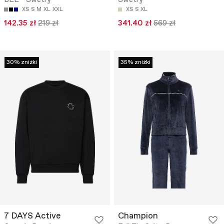
BEE - Swetry
Swetry
XS
S
M
XL
XXL
XS
S
XL
142.35 zł
219 zł
341.40 zł
569 zł
30% zniżki
35% zniżki
7 DAYS Active
Champion