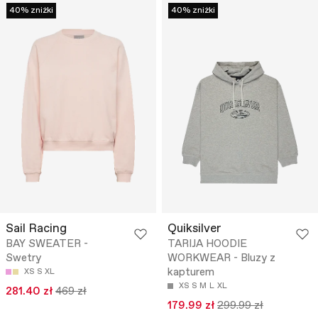
40% zniżki
40% zniżki
Sail Racing
Quiksilver
BAY SWEATER -
TARIJA HOODIE
Swetry
WORKWEAR - Bluzy z
kapturem
XS
S
XL
XS
S
M
L
XL
281.40 zł
469 zł
179.99 zł
299.99 zł