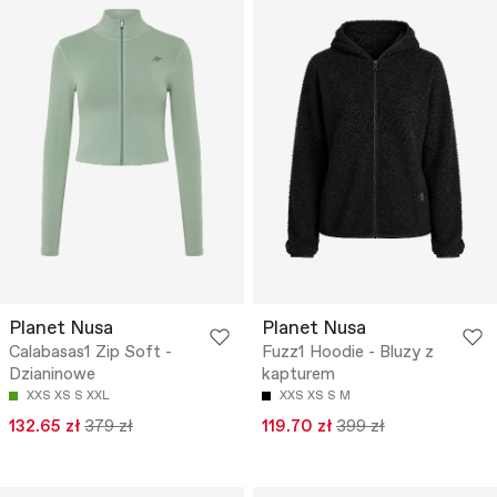
Planet Nusa
Planet Nusa
Calabasas1 Zip Soft -
Fuzz1 Hoodie - Bluzy z
Dzianinowe
kapturem
XXS
XS
S
XXL
XXS
XS
S
M
132.65 zł
379 zł
119.70 zł
399 zł