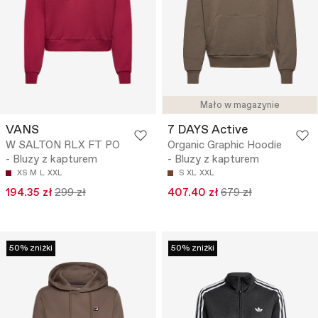
Mało w magazynie
VANS
7 DAYS Active
W SALTON RLX FT PO
Organic Graphic Hoodie
- Bluzy z kapturem
- Bluzy z kapturem
XS
M
L
XXL
S
XL
XXL
194.35 zł
299 zł
407.40 zł
679 zł
50% zniżki
50% zniżki