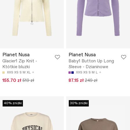
Planet Nusa
Planet Nusa
Glacier1 Zip Knit -
Baby1 Button Up Long
Któtkie bluzki
Sleeve - Dzianinowe
XXS
XS
S
M
XL
XXS
XS
S
M
L
155.70 zł
519 zł
87.15 zł
249 zł
40% zniżki
30% zniżki