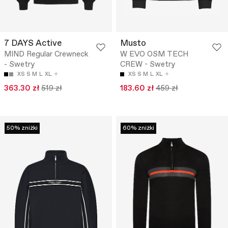
7 DAYS Active
Musto
MIND Regular Crewneck
W EVO OSM TECH
- Swetry
CREW - Swetry
XS
S
M
L
XL
XS
S
M
L
XL
363.30 zł
519 zł
183.60 zł
459 zł
50% zniżki
60% zniżki