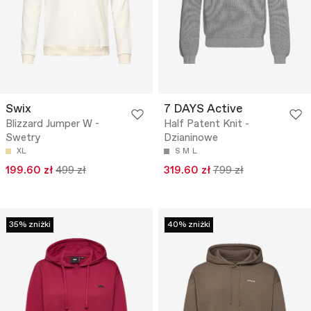
Swix
7 DAYS Active
Blizzard Jumper W -
Half Patent Knit -
Swetry
Dzianinowe
XL
S
M
L
199.60 zł
499 zł
319.60 zł
799 zł
35% zniżki
40% zniżki