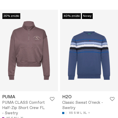
35% zniżki
40% zniżki
Nowy
PUMA
H2O
PUMA CLASS Comfort
Classic Sweat O'neck -
Half-Zip Short Crew FL
Swetry
- Swetry
XS
S
M
L
XL