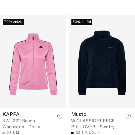
70% zniżki
50% zniżki
KAPPA
Musto
KW -222 Banda
W CLASSIC FLEECE
Wanniston - Dresy
PULLOVER - Swetry
XS
S
M
XS
S
M
L
XL