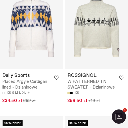
Daily Sports
ROSSIGNOL
Placed Argyle Cardigan
W PATTERNED TN
lined - Dzianinowe
SWEATER - Dzianinowe
XS
S
M
L
XL
XS
334.50 zł
669 zł
359.50 zł
719 zł
1
40% zniżki
40% zniżki