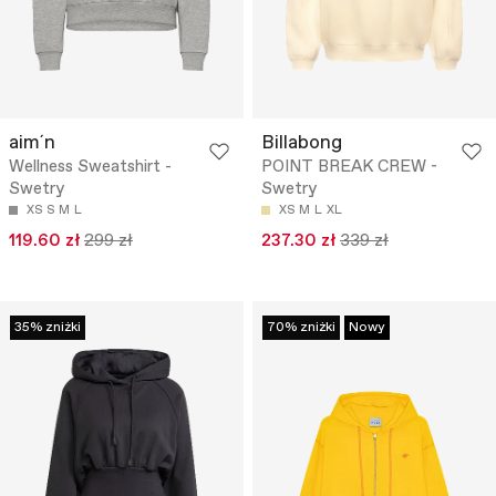
aim´n
Billabong
Wellness Sweatshirt -
POINT BREAK CREW -
Swetry
Swetry
XS
S
M
L
XS
M
L
XL
119.60 zł
299 zł
237.30 zł
339 zł
35% zniżki
70% zniżki
Nowy