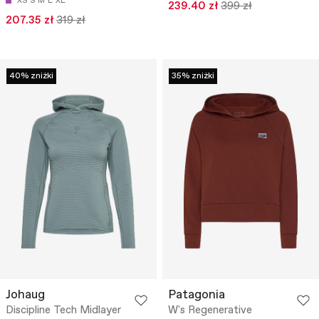
XS
S
M
L
XL
239.40 zł
399 zł
207.35 zł
319 zł
40% zniżki
35% zniżki
Johaug
Patagonia
Discipline Tech Midlayer
W's Regenerative