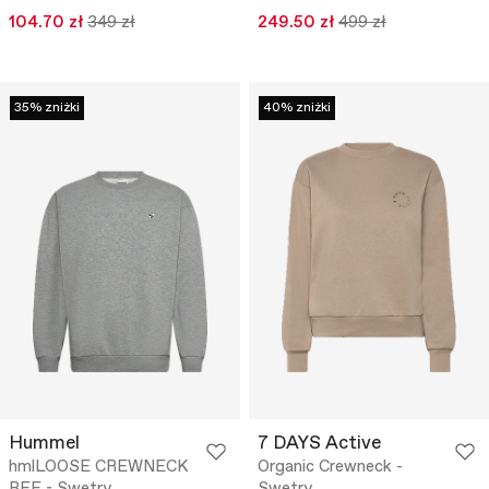
104.70 zł
349 zł
249.50 zł
499 zł
35% zniżki
40% zniżki
Hummel
7 DAYS Active
hmlLOOSE CREWNECK
Organic Crewneck -