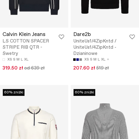
Calvin Klein Jeans
Dare2b
LS COTTON SPACER
UniteUs1/4ZipKntd /
STRIPE RIB QTR -
UniteUs1/4ZipKntd -
Swetry
Dzianinowe
XS
S
M
L
XL
XS
S
M
L
XL
319.50 zł
od 639 zł
207.60 zł
519 zł
60% zniżki
60% zniżki