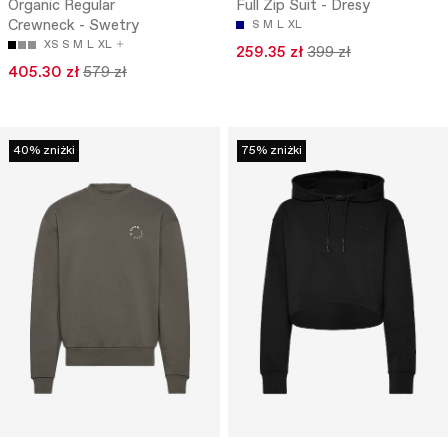
Organic Regular
Full Zip Suit - Dresy
Crewneck - Swetry
S
M
L
XL
XS
S
M
L
XL
259.35 zł
399 zł
405.30 zł
579 zł
40% zniżki
75% zniżki