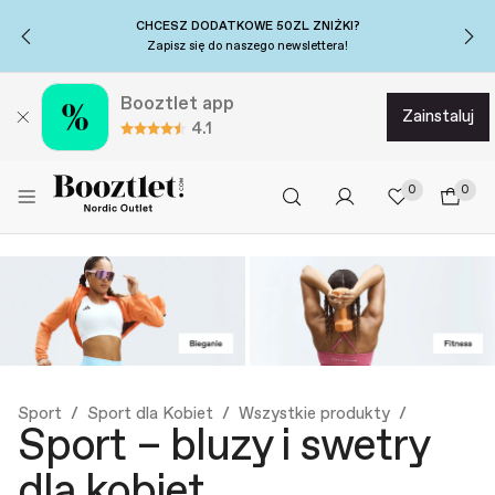
+15% DODATKOWEJ ZNIŻKI...
na sukienki i dzianiny!
Użyj kodu*: DEAL15→
Booztlet app
zainstaluj
4.1
0
0
Sport
Sport dla Kobiet
Wszystkie produkty
Sport – bluzy i swetry
dla kobiet