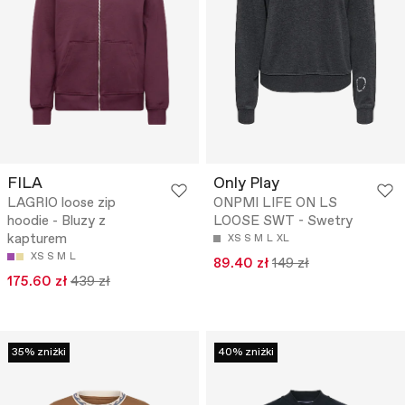
FILA
Only Play
LAGRIO loose zip
ONPMI LIFE ON LS
hoodie - Bluzy z
LOOSE SWT - Swetry
kapturem
XS
S
M
L
XL
XS
S
M
L
89.40 zł
149 zł
175.60 zł
439 zł
35% zniżki
40% zniżki