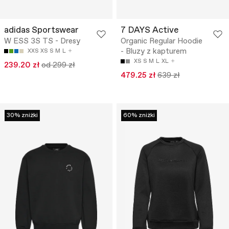
adidas Sportswear
7 DAYS Active
W ESS 3S TS - Dresy
Organic Regular Hoodie
- Bluzy z kapturem
XXS
XS
S
M
L
XS
S
M
L
XL
239.20 zł
od 299 zł
479.25 zł
639 zł
30% zniżki
60% zniżki