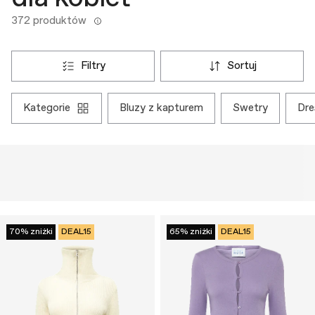
372 produktów
filtry
sortuj
kategorie
bluzy z kapturem
swetry
dr
70% zniżki
DEAL15
65% zniżki
DEAL15