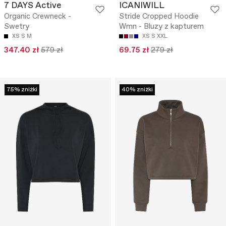
7 DAYS Active
ICANIWILL
Organic Crewneck -
Stride Cropped Hoodie
Swetry
Wmn - Bluzy z kapturem
XS
S
M
XS
S
XXL
347.40 zł
579 zł
69.75 zł
279 zł
75% zniżki
40% zniżki