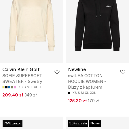
Calvin Klein Golf
Newline
SOFIE SUPERSOFT
nwlLEA COTTON
SWEATER - Swetry
HOODIE WOMEN -
Bluzy z kapturem
XS
S
M
L
XL
XS
S
M
XL
XXL
209.40 zł
349 zł
125.30 zł
179 zł
75% zniżki
30% zniżki
Nowy