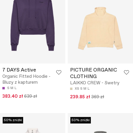
7 DAYS Active
PICTURE ORGANIC
CLOTHING
Organic Fitted Hoodie -
Bluzy z kapturem
LAIKKO CREW - Swetry
S
M
L
XS
S
M
L
383.40 zł
639 zł
239.85 zł
369 zł
50% zniżki
50% zniżki