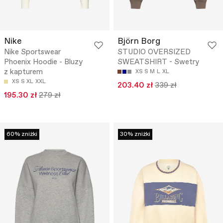
Nike
Björn Borg
Nike Sportswear
STUDIO OVERSIZED
Phoenix Hoodie - Bluzy
SWEATSHIRT - Swetry
z kapturem
XS
S
M
L
XL
XS
S
XL
XXL
203.40 zł
339 zł
195.30 zł
279 zł
60% zniżki
30% zniżki