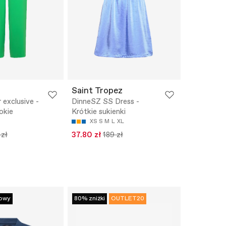
Saint Tropez
 exclusive -
DinneSZ SS Dress -
okie
Krótkie sukienki
XS
S
M
L
XL
 zł
37.80 zł
189 zł
owy
80% zniżki
OUTLET20