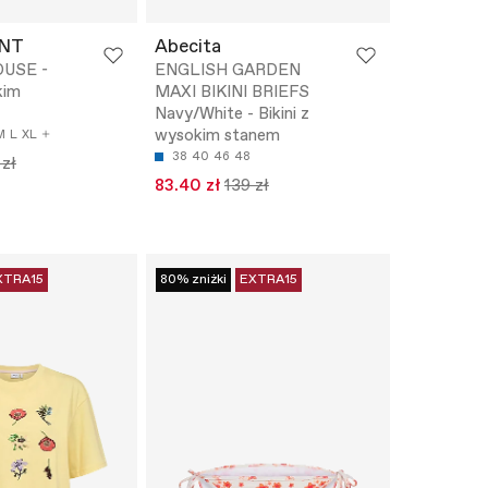
NT
Abecita
USE -
ENGLISH GARDEN
kim
MAXI BIKINI BRIEFS
Navy/White - Bikini z
wysokim stanem
M
L
XL
38
40
46
48
 zł
83.40 zł
139 zł
XTRA15
80% zniżki
EXTRA15