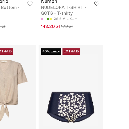
orio
Nümph
 Bottom -
NUDELORA T-SHIRT -
GOTS - T-shirty
XS
S
M
L
XL
 zł
143.20 zł
179 zł
XTRA15
40% zniżki
EXTRA15