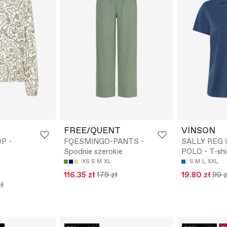
FREE/QUENT
VINSON
P -
FQESMINGO-PANTS -
SALLY REG 
Spodnie szerokie
POLO - T-shi
XS
S
M
XL
S
M
L
XXL
116.35 zł
179 zł
19.80 zł
99 z
zł