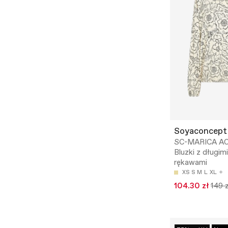
Soyaconcept
SC-MARICA AO
Bluzki z długimi
rękawami
XS
S
M
L
XL
104.30 zł
149 