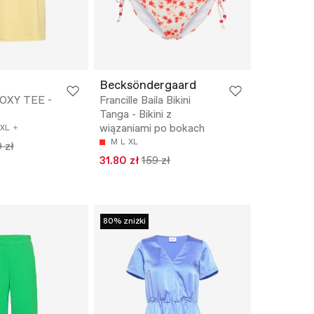
Becksöndergaard
OXY TEE -
Francille Baila Bikini
Tanga - Bikini z
wiązaniami po bokach
XL
M
L
XL
 zł
31.80 zł
159 zł
80% zniżki