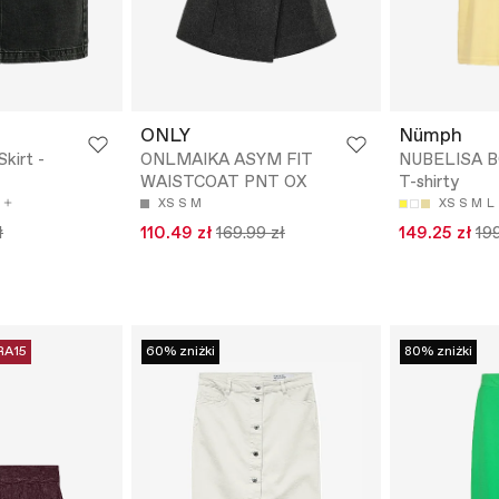
ONLY
Nümph
kirt -
ONLMAIKA ASYM FIT
NUBELISA B
WAISTCOAT PNT OX
T-shirty
XS
S
M
XS
S
M
L
ł
110.49 zł
169.99 zł
149.25 zł
199
RA15
60% zniżki
80% zniżki