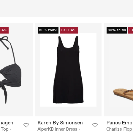
RA15
60% zniżki
EXTRA15
80% zniżki
E
hagen
Karen By Simonsen
Panos Emp
 Top -
AiperKB Inner Dress -
Charlize Flop 