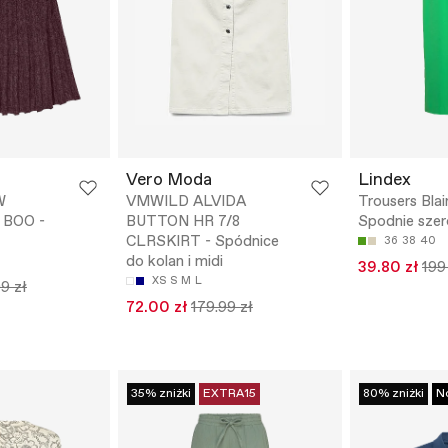
Vero Moda
Lindex
W
VMWILD ALVIDA
Trousers Blair
 BOO -
BUTTON HR 7/8
Spodnie szer
CLRSKIRT - Spódnice
36
38
40
do kolan i midi
39.80 zł
199
XS
S
M
L
9 zł
72.00 zł
179.99 zł
35% zniżki
EXTRA15
80% zniżki
N