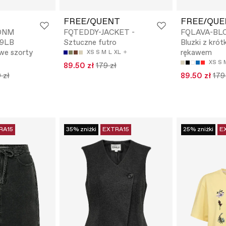
FREE/QUENT
FREE/QUE
DNM
FQTEDDY-JACKET -
FQLAVA-BLO
9LB
Sztuczne futro
Bluzki z krót
we szorty
rękawem
XS
S
M
L
XL
XS
S
89.50 zł
179 zł
 zł
89.50 zł
179
RA15
35% zniżki
EXTRA15
25% zniżki
E