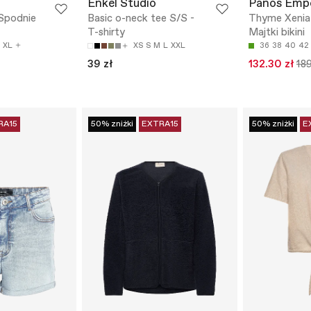
Enkel Studio
Panos Emp
Spodnie
Basic o-neck tee S/S -
Thyme Xenia
T-shirty
Majtki bikini
XL
XS
S
M
L
XXL
36
38
40
42
39 zł
132.30 zł
189
RA15
50% zniżki
EXTRA15
50% zniżki
E