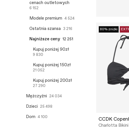
cenach outletowych
6 152
Modele premium
4 524
Ostatnia szansa
3 216
80% zniżki
EXT
Najniższe ceny
12 251
Kupuj poniżej 90zł
9 830
Kupuj poniżej 150zł
21 052
Kupuj poniżej 200zł
27 290
Mężczyźni
24 034
Dzieci
25 498
Dom
4 100
CCDK Copen
Charlotta Bikini