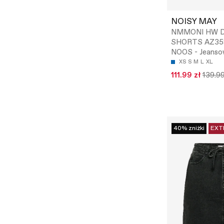
NOISY MAY
NMMONI HW 
SHORTS AZ35
NOOS - Jeanso
XS
S
M
L
XL
111.99 zł
139.99
40% zniżki
EXT