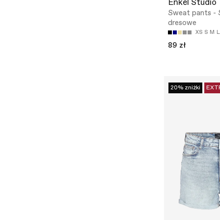
Enkel Studio
Sweat pants - 
dresowe
XS
S
M
L
89 zł
20% zniżki
EXT