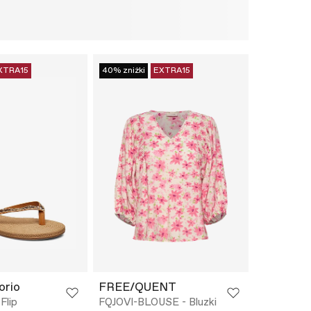
XTRA15
40% zniżki
EXTRA15
orio
FREE/QUENT
Flip
FQJOVI-BLOUSE - Bluzki