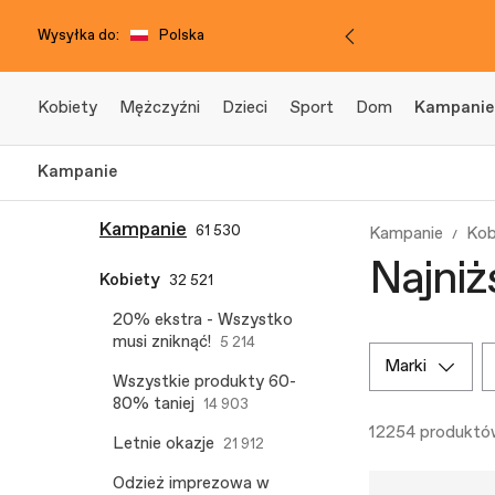
Wysyłka do:
Polska
Kobiety
Mężczyźni
Dzieci
Sport
Dom
Kampanie
Kampanie
Kampanie
61 530
Kampanie
Kob
Najniż
Kobiety
32 521
20% ekstra - Wszystko
musi zniknąć!
5 214
marki
Wszystkie produkty 60-
80% taniej
14 903
12254 produktó
Letnie okazje
21 912
Odzież imprezowa w