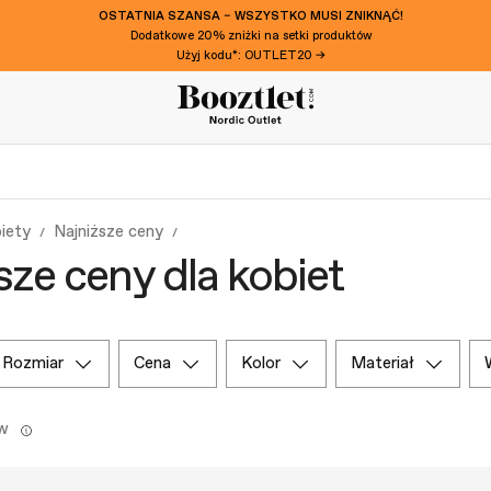
OSTATNIA SZANSA – WSZYSTKO MUSI ZNIKNĄĆ!
Dodatkowe 20% zniżki na setki produktów
Użyj kodu*: OUTLET20 →
iety
Najniższe ceny
sze ceny dla kobiet
rozmiar
cena
kolor
materiał
w