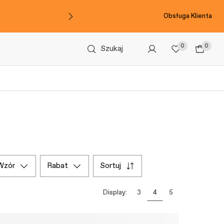
Obsługa Klienta
0
0
Szukaj
wzór
rabat
sortuj
Display:
3
4
5