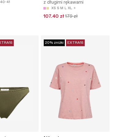
z długimi rękawami
40-41
XS
S
M
L
XL
107.40 zł
179 zł
XTRA15
20% zniżki
EXTRA15