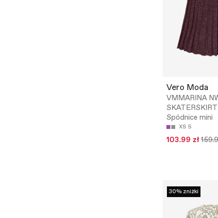
Vero Moda
VMMARINA N
SKATERSKIRT
Spódnice mini
XS
S
103.99 zł
159.9
30% zniżki