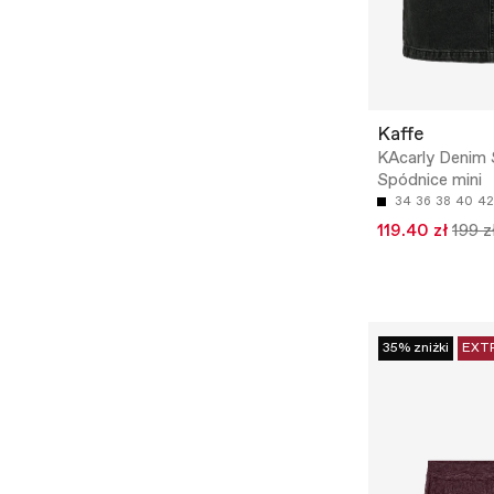
Kaffe
KAcarly Denim S
Spódnice mini
34
36
38
40
42
119.40 zł
199 z
35% zniżki
EXT