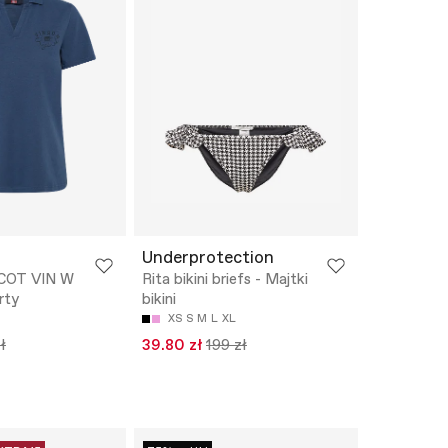
Underprotection
COT VIN W
Rita bikini briefs - Majtki
rty
bikini
XS
S
M
L
XL
ł
39.80 zł
199 zł