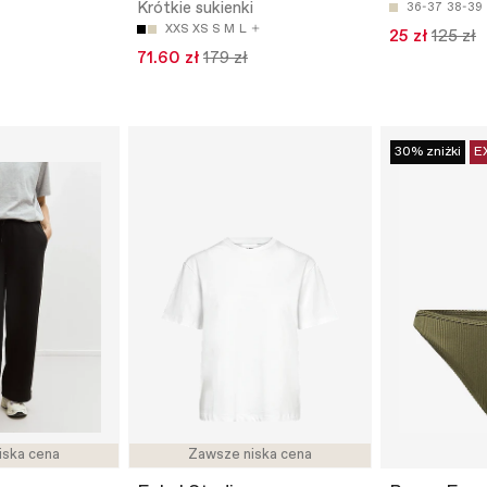
Krótkie sukienki
36-37
38-39
XXS
XS
S
M
L
25 zł
125 zł
71.60 zł
179 zł
30% zniżki
E
iska cena
Zawsze niska cena