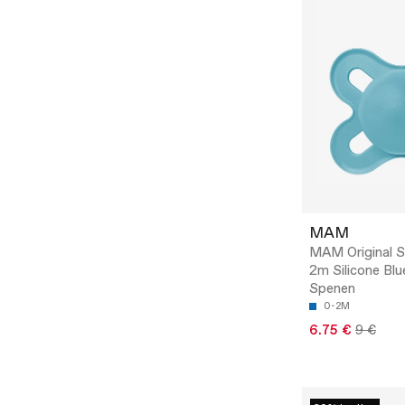
MAM
MAM Original S
2m Silicone Blu
Spenen
0-2M
6.75 €
9 €