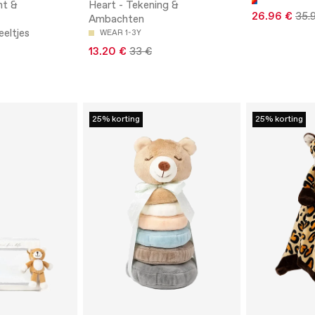
nt &
Heart - Tekening &
26.96 €
35.
Ambachten
eltjes
WEAR 1-3Y
13.20 €
33 €
25% korting
25% korting