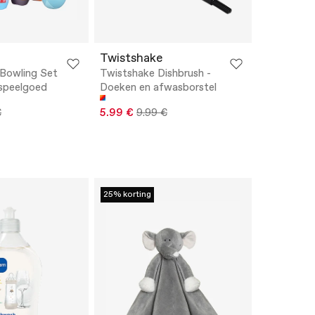
Twistshake
Bowling Set
Twistshake Dishbrush -
 speelgoed
Doeken en afwasborstel
€
5.99 €
9.99 €
25% korting