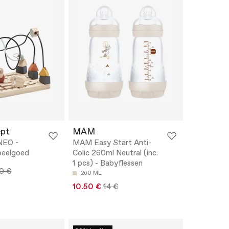
ept
MAM
NEO -
MAM Easy Start Anti-
speelgoed
Colic 260ml Neutral (inc.
1 pcs) - Babyflessen
0 €
260 ML
10.50 €
14 €