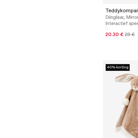
Teddykompan
Diinglisar, Mirro
Interactief spe
20.30 €
29 €
40% korting