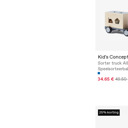
Kid's Concep
Sorter truck A
Speelsorteerba
34.65 €
49.50
25% korting