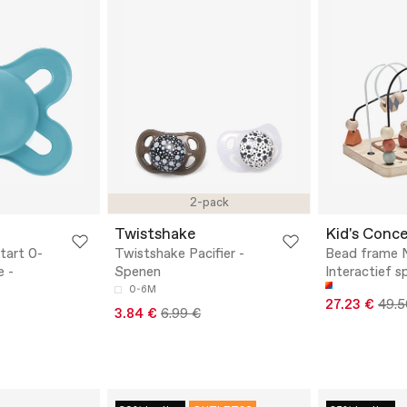
2-pack
Twistshake
Kid's Conc
tart 0-
Twistshake Pacifier -
Bead frame 
e -
Spenen
Interactief 
0-6M
27.23 €
49.5
3.84 €
6.99 €