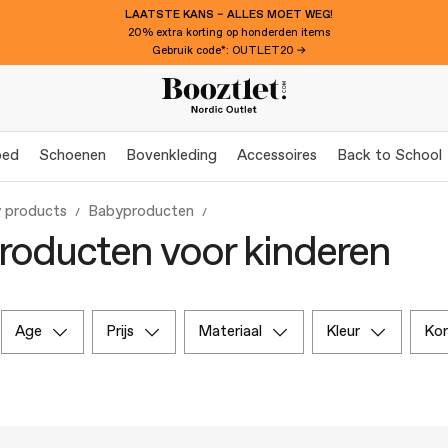
LAATSTE KANS – ALLES MOET WEG!
20% extra korting op honderden items
Gebruik code*: OUTLET20 →
oed
Schoenen
Bovenkleding
Accessoires
Back to School
 products
Babyproducten
oducten voor kinderen
age
prijs
materiaal
kleur
ko