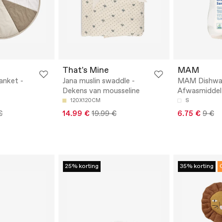
That's Mine
MAM
anket -
Jana muslin swaddle -
MAM Dishwa
Dekens van mousseline
Afwasmiddel
120X120CM
S
€
14.99 €
19.99 €
6.75 €
9 €
25% korting
35% korting