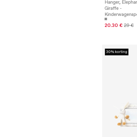
Hanger, Elepha
Giraffe -
Kinderwagenspe
20.30 €
29 €
30% korting