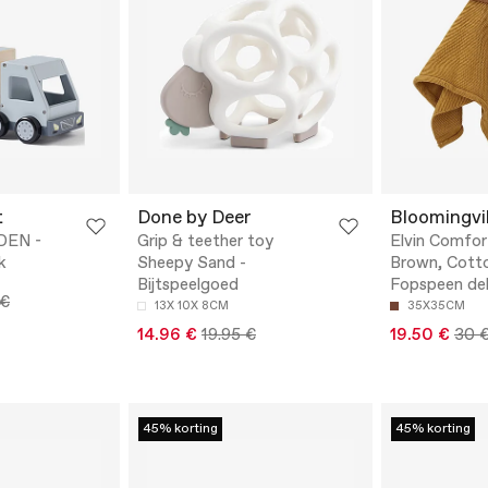
t
Done by Deer
Bloomingvil
IDEN -
Grip & teether toy
Elvin Comfor
k
Sheepy Sand -
Brown, Cotto
Bijtspeelgoed
Fopspeen de
 €
13X 10X 8CM
35X35CM
14.96 €
19.95 €
19.50 €
30 
45% korting
45% korting