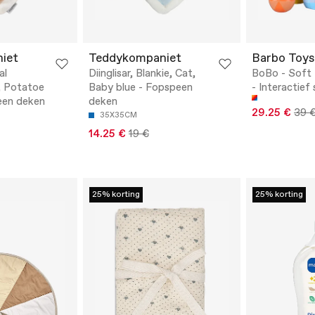
iet
Teddykompaniet
Barbo Toys
al
Diinglisar, Blankie, Cat,
BoBo - Soft 
, Potatoe
Baby blue - Fopspeen
- Interactief
een deken
deken
29.25 €
39 
35X35CM
14.25 €
19 €
25% korting
25% korting