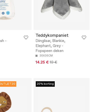
Teddykompaniet
sh -
Diinglisar, Blankie,
Elephant, Grey -
Fopspeen deken
35X35CM
14.25 €
19 €
OUTLET20
25% korting