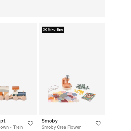
30% korting
ept
Smoby
rown - Trein
Smoby Crea Flower