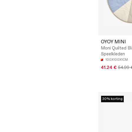
OYOY MINI
Moni Quilted Bl
Speelkleden
100X100X1CM
41.24 €
54.99 
30% korting