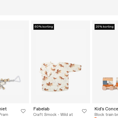
60% korting
25% korting
iet
Fabelab
Kid's Conc
 Pram
Craft Smock - Wild at
Block train b