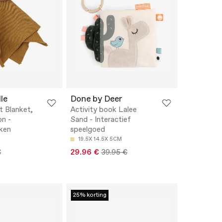
le
Done by Deer
t Blanket,
Activity book Lalee
n -
Sand - Interactief
ken
speelgoed
19.5X 14.5X 5CM
€
29.96 €
39.95 €
25% korting