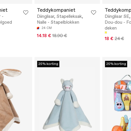
iet
Teddykompaniet
Teddykomp
r -
Diinglisar, Stapelleksak,
Diinglisar SE
elgoed
Nalle - Stapelblokken
Dou-dou - F
deken
24 CM
14.18 €
18.90 €
18 €
24 €
25% korting
25% korting