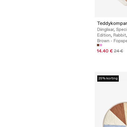
Teddykompan
Diinglisar, Speci
Edition, Rabbit
Brown - Fopsp
14.40 €
24 €
25% korting