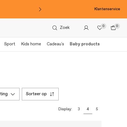
Klantenservice
0
0
Zoek
Sport
Kids home
Cadeau's
Baby products
rting
sorteer op
Display:
3
4
5