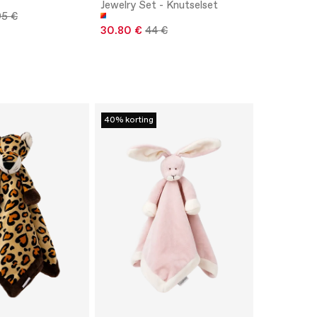
Jewelry Set - Knutselset
95 €
30.80 €
44 €
40% korting