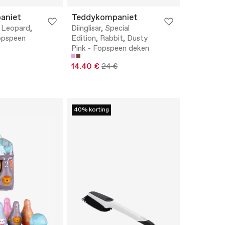
aniet
Teddykompaniet
, Leopard,
Diinglisar, Special
opspeen
Edition, Rabbit, Dusty
Pink - Fopspeen deken
14.40 €
24 €
40% korting