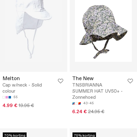
Melton
The New
Cap w/neck - Solid
TNSBRIANNA
colour
SUMMER HAT UV50+ -
Zonnehoed
55
43-45
4.99 €
19.95 €
6.24 €
24.95 €
70% korting
75% korting