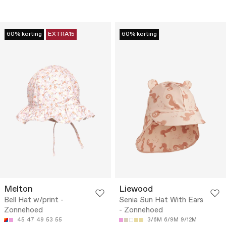
60% korting
EXTRA15
60% korting
Melton
Liewood
Bell Hat w/print -
Senia Sun Hat With Ears
Zonnehoed
- Zonnehoed
45
47
49
53
55
3/6M
6/9M
9/12M