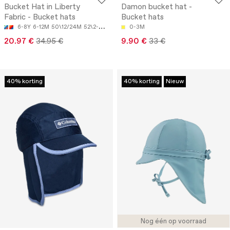
Bucket Hat in Liberty
Damon bucket hat -
Fabric - Bucket hats
Bucket hats
6-8Y
6-12M
50\12/24M
52\2-4Y
53\4-6Y
0-3M
20.97 €
34.95 €
9.90 €
33 €
40% korting
40% korting
Nieuw
Nog één op voorraad