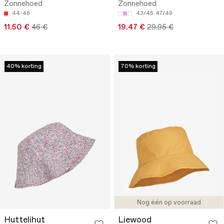
Zonnehoed
Zonnehoed
44-46
43/45
47/49
11.50 €
46 €
19.47 €
29.95 €
40% korting
70% korting
Nog één op voorraad
Huttelihut
Liewood