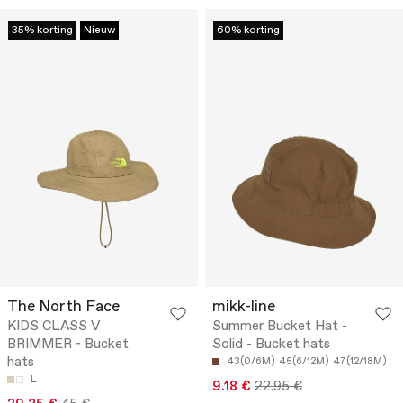
35% korting
Nieuw
60% korting
The North Face
mikk-line
KIDS CLASS V
Summer Bucket Hat -
BRIMMER - Bucket
Solid - Bucket hats
hats
43(0/6M)
45(6/12M)
47(12/18M)
L
9.18 €
22.95 €