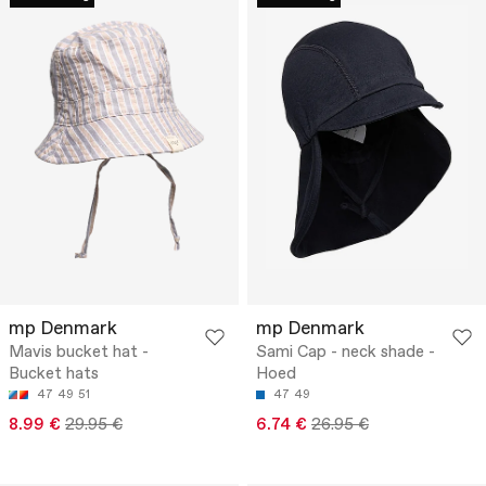
mp Denmark
mp Denmark
Mavis bucket hat -
Sami Cap - neck shade -
Bucket hats
Hoed
47
49
51
47
49
8.99 €
29.95 €
6.74 €
26.95 €