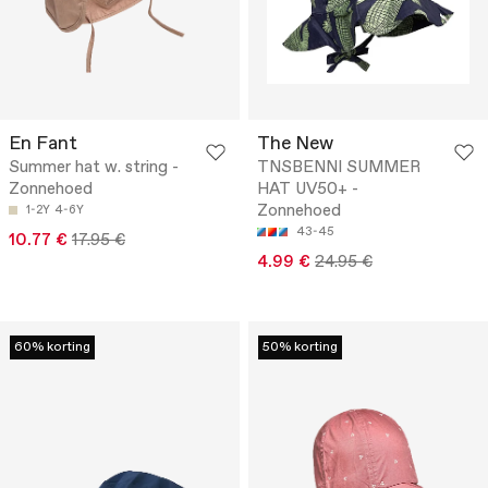
En Fant
The New
Summer hat w. string -
TNSBENNI SUMMER
Zonnehoed
HAT UV50+ -
Zonnehoed
1-2Y
4-6Y
43-45
10.77 €
17.95 €
4.99 €
24.95 €
60% korting
50% korting