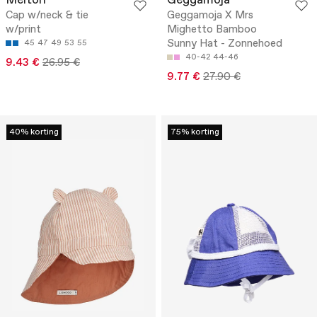
Melton
Geggamoja
Cap w/neck & tie
Geggamoja X Mrs
w/print
Mighetto Bamboo
Sunny Hat - Zonnehoed
45
47
49
53
55
40-42
44-46
9.43 €
26.95 €
9.77 €
27.90 €
40% korting
75% korting