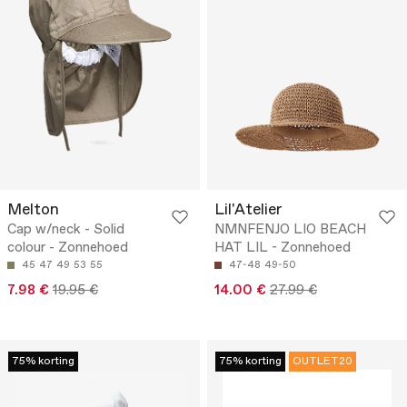
Melton
Lil'Atelier
Cap w/neck - Solid
NMNFENJO LIO BEACH
colour - Zonnehoed
HAT LIL - Zonnehoed
45
47
49
53
55
47-48
49-50
7.98 €
19.95 €
14.00 €
27.99 €
75% korting
75% korting
OUTLET20