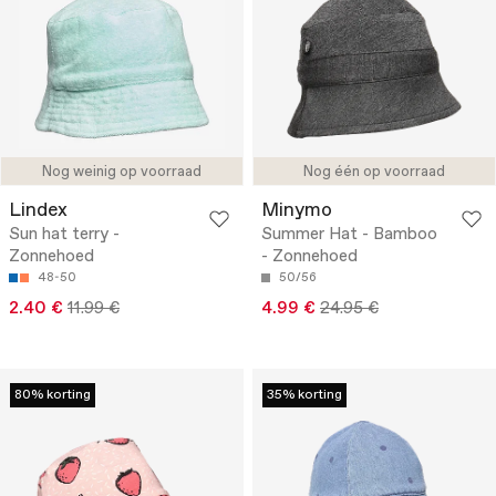
Nog weinig op voorraad
Nog één op voorraad
Lindex
Minymo
Sun hat terry -
Summer Hat - Bamboo
Zonnehoed
- Zonnehoed
48-50
50/56
2.40 €
11.99 €
4.99 €
24.95 €
80% korting
35% korting