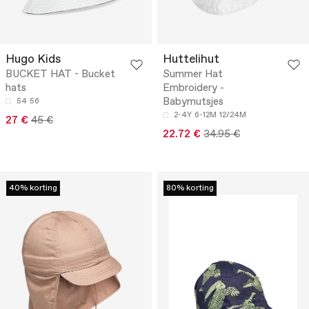
Hugo Kids
Huttelihut
BUCKET HAT - Bucket
Summer Hat
hats
Embroidery -
Babymutsjes
54
56
2-4Y
6-12M
12/24M
27 €
45 €
22.72 €
34.95 €
40% korting
80% korting