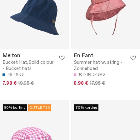
Melton
En Fant
Bucket Hat,Solid colour
Summer hat w. string -
- Bucket hats
Zonnehoed
45
49
55
104-116
6-12MD
7.98 €
19.95 €
8.98 €
17.95 €
80% korting
OUTLET20
70% korting