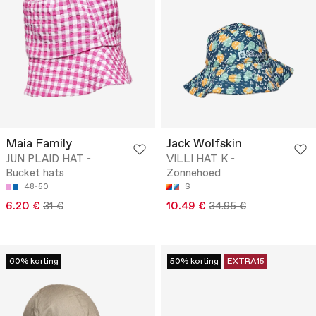
Maia Family
Jack Wolfskin
JUN PLAID HAT -
VILLI HAT K -
Bucket hats
Zonnehoed
48-50
S
6.20 €
31 €
10.49 €
34.95 €
60% korting
50% korting
EXTRA15