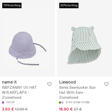
75% korting
30% korting
name it
Liewood
NBFZANNY UV HAT
Senia Seersucker Sun
W/EARFLAPS -
Hat With Ears -
Zonnehoed
Zonnehoed
34/39
3/4Y
6/9M
9/12M
3.50 €
13.99 €
18.90 €
27 €