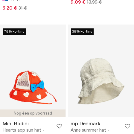
42-44
9.09 €
13.99 €
6.20 €
31 €
75% korting
35% korting
Nog één op voorraad
Mini Rodini
mp Denmark
Hearts aop sun hat -
Anne summer hat -