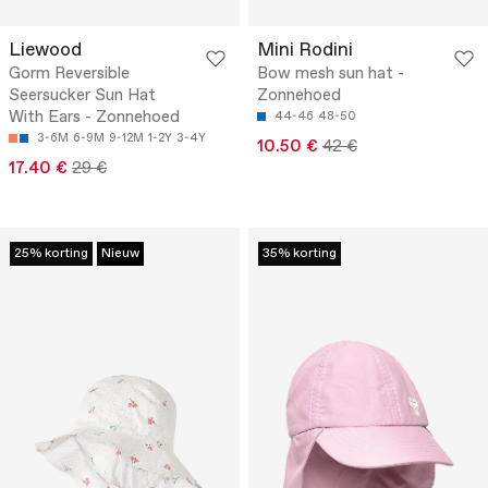
Liewood
Mini Rodini
Gorm Reversible
Bow mesh sun hat -
Seersucker Sun Hat
Zonnehoed
With Ears - Zonnehoed
44-46
48-50
3-6M
6-9M
9-12M
1-2Y
3-4Y
10.50 €
42 €
17.40 €
29 €
25% korting
Nieuw
35% korting