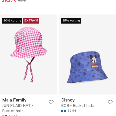
29.25 €
45 €
80% korting
EXTRA15
35% korting
Maia Family
Disney
JUN PLAID HAT -
BOB - Bucket hats
Bucket hats
52
54