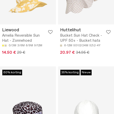
Liewood
Huttelihut
Amelia Reversible Sun
Bucket Sun Hat Check -
Hat - Zonnehoed
UPF 50+ - Bucket hats
0/3M
3/6M
6/9M
9/12M
6-12M
50\12/24M
52\2-4Y
14.50 €
29 €
20.97 €
34.95 €
60% korting
35% korting
Nieuw