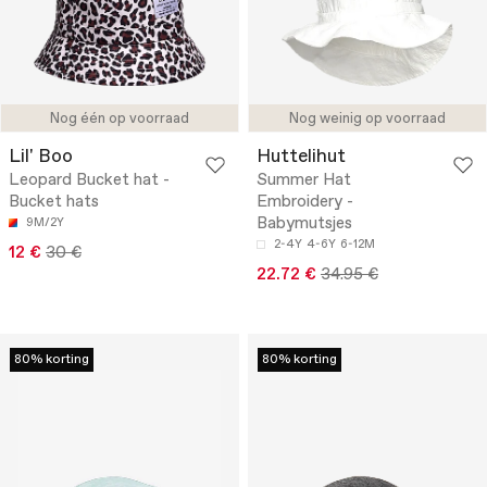
Nog één op voorraad
Nog weinig op voorraad
Lil' Boo
Huttelihut
Leopard Bucket hat -
Summer Hat
Bucket hats
Embroidery -
Babymutsjes
9M/2Y
2-4Y
4-6Y
6-12M
12 €
30 €
22.72 €
34.95 €
80% korting
80% korting