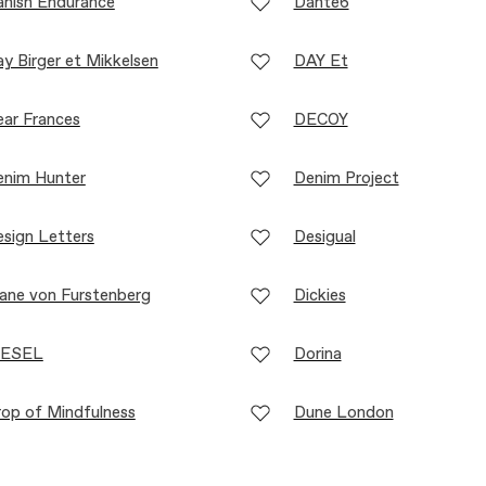
nish Endurance
Dante6
y Birger et Mikkelsen
DAY Et
ar Frances
DECOY
enim Hunter
Denim Project
sign Letters
Desigual
ane von Furstenberg
Dickies
IESEL
Dorina
op of Mindfulness
Dune London