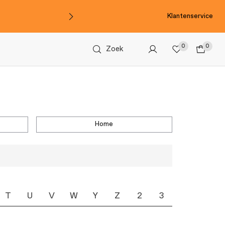
Klantenservice
0
0
Zoek
home
T
U
V
W
Y
Z
2
3