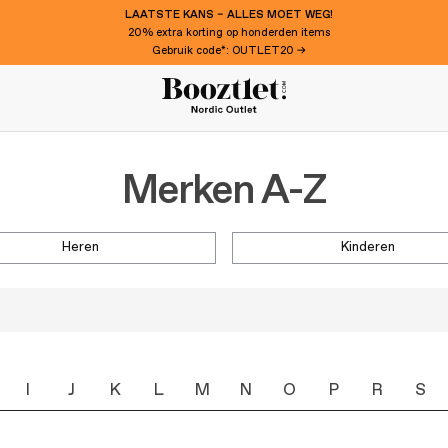
LAATSTE KANS – ALLES MOET WEG!
20% extra korting op honderden items
Gebruik code*: OUTLET20 →
Merken A-Z
heren
kinderen
I
J
K
L
M
N
O
P
R
S