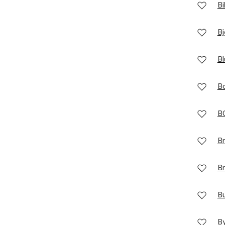
Bi
Bj
Bl
B
B
Br
Br
B
By