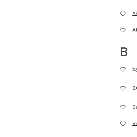
A
At
B
b.
B
B
B