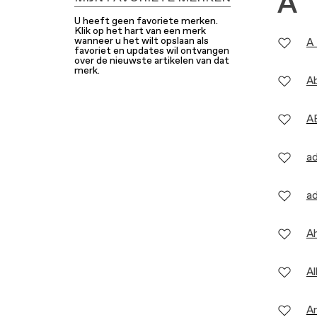
A
U heeft geen favoriete merken.
Klik op het hart van een merk
wanneer u het wilt opslaan als
A 
favoriet en updates wil ontvangen
over de nieuwste artikelen van dat
merk.
A
A
ad
a
Ah
Al
An