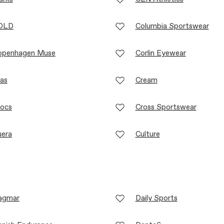
OLD
Columbia Sportswear
openhagen Muse
Corlin Eyewear
as
Cream
rocs
Cross Sportswear
uera
Culture
agmar
Daily Sports