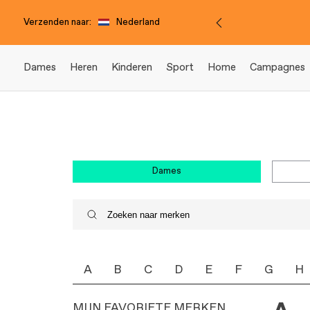
Verzenden naar:
Nederland
Dames
Heren
Kinderen
Sport
Home
Campagnes
dames
A
B
C
D
E
F
G
H
MIJN FAVORIETE MERKEN