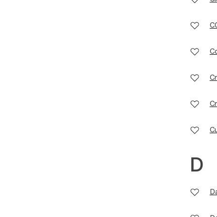
C
C
Cr
C
C
D
D