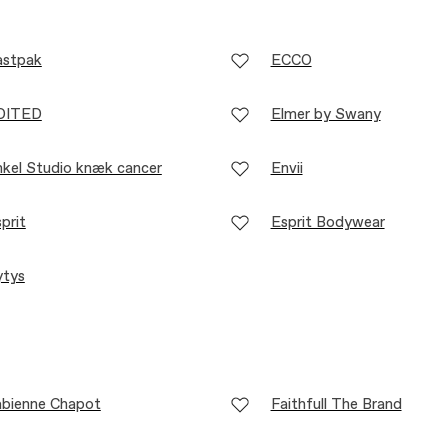
astpak
ECCO
DITED
Elmer by Swany
kel Studio knæk cancer
Envii
prit
Esprit Bodywear
ytys
abienne Chapot
Faithfull The Brand