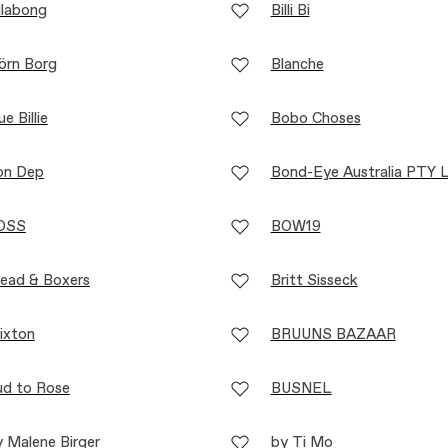
llabong
Billi Bi
örn Borg
Blanche
ue Billie
Bobo Choses
on Dep
Bond-Eye Australia PTY 
OSS
BOW19
ead & Boxers
Britt Sisseck
ixton
BRUUNS BAZAAR
ud to Rose
BUSNEL
 Malene Birger
by Ti Mo