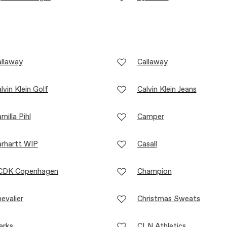
llaway
Callaway
lvin Klein Golf
Calvin Klein Jeans
milla Pihl
Camper
rhartt WIP
Casall
CDK Copenhagen
Champion
evalier
Christmas Sweats
arks
CLN Athletics