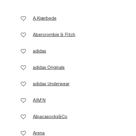
A.Kjærbede
Abercrombie & Fitch
adidas
adidas Originals
adidas Underwear
AIM'N
Alpacasocks&Co
Arena