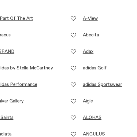
Part Of The Art
A-View
bacus
Abecita
BRAND
Adax
idas by Stella McCartney
adidas Golf
didas Performance
adidas Sportswear
lvar Gallery
Aigle
lSaints
ALOHAS
diata
ANGULUS