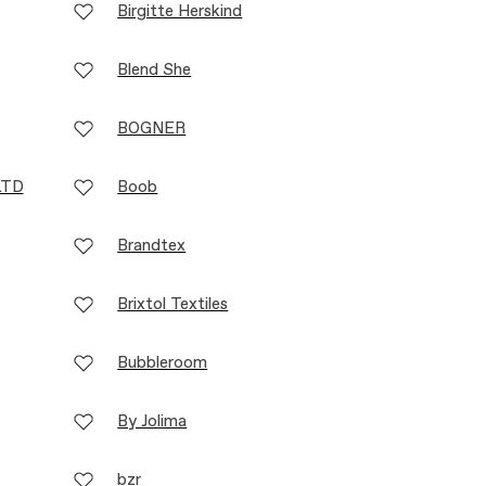
Birgitte Herskind
Blend She
BOGNER
LTD
Boob
Brandtex
Brixtol Textiles
Bubbleroom
By Jolima
bzr