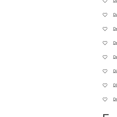
Da
Da
De
D
De
Di
D
Dr