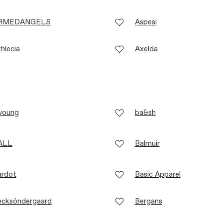
RMEDANGELS
Aspesi
hlecia
Axelda
young
ba&sh
ALL
Balmuir
ardot
Basic Apparel
ecksöndergaard
Bergans