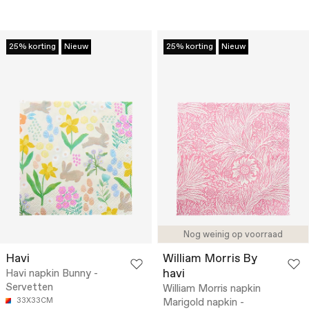
25% korting
Nieuw
25% korting
Nieuw
Nog weinig op voorraad
Havi
William Morris By
havi
Havi napkin Bunny -
Servetten
William Morris napkin
33X33CM
Marigold napkin -