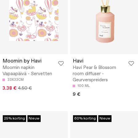
Moomin by Havi
Havi
Moomin napkin
Havi Pear & Blossom
Vapaapäivä - Servetten
room diffuser -
Geurverspreiders
33X33CM
100 ML
3.38 €
4.50 €
9 €
25% korting
Nieuw
60% korting
Nieuw