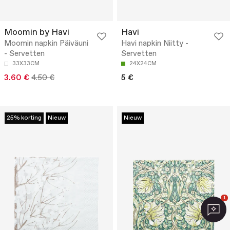
Moomin by Havi
Havi
Moomin napkin Päiväuni
Havi napkin Niitty -
- Servetten
Servetten
33X33CM
24X24CM
3.60 €
4.50 €
5 €
25% korting
Nieuw
Nieuw
1