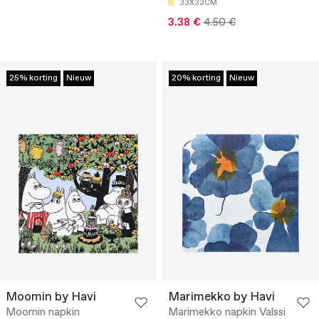
33X33CM
3.38 €
4.50 €
25% korting
Nieuw
20% korting
Nieuw
Moomin by Havi
Marimekko by Havi
Moomin napkin
Marimekko napkin Valssi