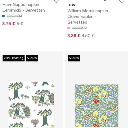
havi
Havi-Nuppu napkin
Lemmikki - Servetten
William Morris napkin
33X33CM
Clover napkin -
Servetten
3.75 €
5 €
33X33CM
3.38 €
4.50 €
20% korting
Nieuw
Nieuw