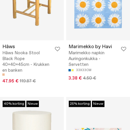
Hâws
Marimekko by Havi
Hâws Nooka Stool
Marimekko napkin
Black Rope
Auringonkukka -
40x40x45cm - Krukken
Servetten
en banken
33X33CM
3.38 €
4.50 €
47.95 €
119.87 €
40% korting
Nieuw
25% korting
Nieuw