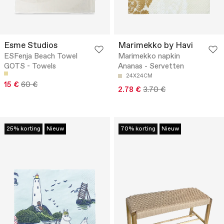
Esme Studios
Marimekko by Havi
ESFenja Beach Towel
Marimekko napkin
GOTS - Towels
Ananas - Servetten
24X24CM
15 €
60 €
2.78 €
3.70 €
25% korting
Nieuw
70% korting
Nieuw