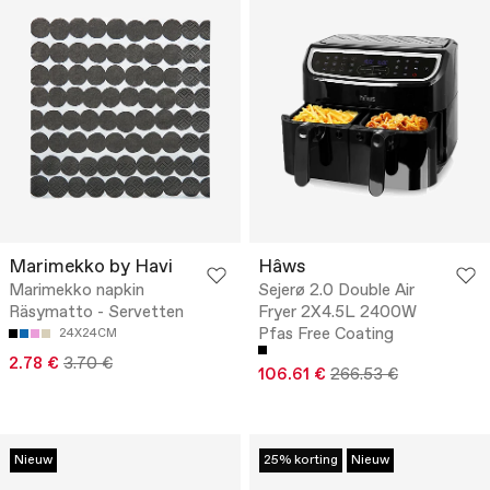
Marimekko by Havi
Hâws
Marimekko napkin
Sejerø 2.0 Double Air
Räsymatto - Servetten
Fryer 2X4.5L 2400W
Pfas Free Coating
24X24CM
2.78 €
3.70 €
106.61 €
266.53 €
Nieuw
25% korting
Nieuw