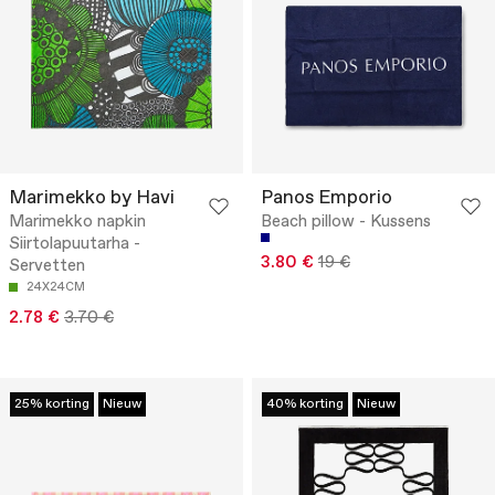
Marimekko by Havi
Panos Emporio
Marimekko napkin
Beach pillow - Kussens
Siirtolapuutarha -
3.80 €
19 €
Servetten
24X24CM
2.78 €
3.70 €
25% korting
Nieuw
40% korting
Nieuw