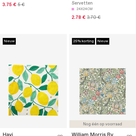
Servetten
3.75 €
5 €
24X24CM
2.78 €
3.70 €
Nieuw
25% korting
Nieuw
Nog één op voorraad
Havi
William Morris By