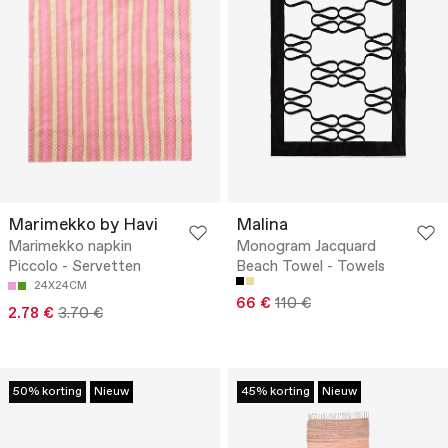
Marimekko by Havi
Malina
Marimekko napkin
Monogram Jacquard
Piccolo - Servetten
Beach Towel - Towels
24X24CM
66 €
110 €
2.78 €
3.70 €
50% korting
Nieuw
45% korting
Nieuw