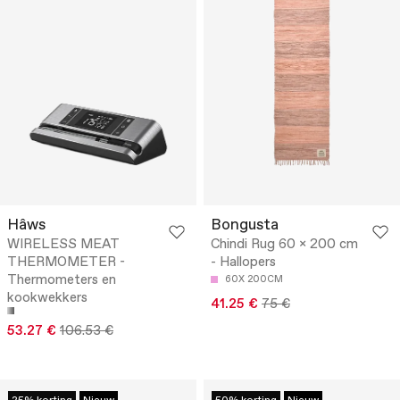
Hâws
Bongusta
WIRELESS MEAT
Chindi Rug 60 x 200 cm
THERMOMETER -
- Hallopers
Thermometers en
60X 200CM
kookwekkers
41.25 €
75 €
53.27 €
106.53 €