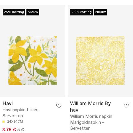
25% korting
Nieuw
25% korting
Nieuw
Havi
William Morris By
havi
Havi napkin Lilian -
Servetten
William Morris napkin
24X24CM
Marigoldnapkin -
Servetten
3.75 €
5 €