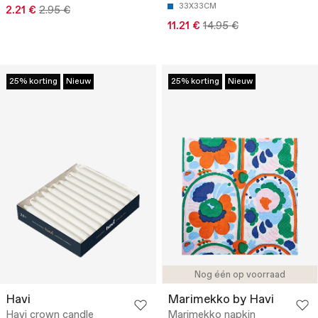
33X33CM
2.21 €
2.95 €
11.21 €
14.95 €
25% korting
Nieuw
25% korting
Nieuw
Nog één op voorraad
Havi
Marimekko by Havi
Havi crown candle
Marimekko napkin