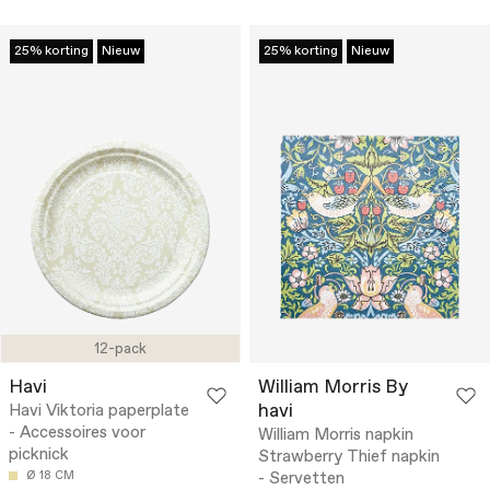
25% korting
Nieuw
25% korting
Nieuw
12-pack
Havi
William Morris By
havi
Havi Viktoria paperplate
- Accessoires voor
William Morris napkin
picknick
Strawberry Thief napkin
Ø 18 CM
- Servetten