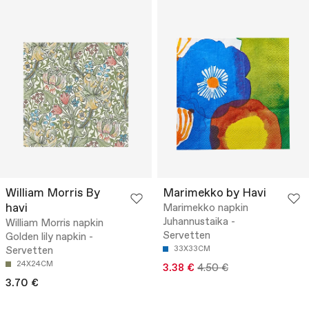
William Morris By
Marimekko by Havi
havi
Marimekko napkin
Juhannustaika -
William Morris napkin
Servetten
Golden lily napkin -
Servetten
33X33CM
24X24CM
3.38 €
4.50 €
3.70 €