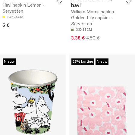
havi
Havi napkin Lemon -
Servetten
William Morris napkin
24X24CM
Golden Lily napkin -
Servetten
5 €
33X33CM
3.38 €
4.50 €
Nieuw
25% korting
Nieuw