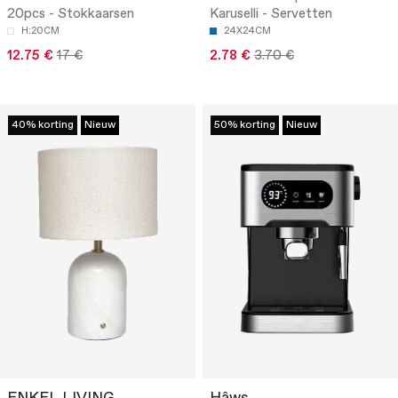
20pcs - Stokkaarsen
Karuselli - Servetten
H:20CM
24X24CM
12.75 €
17 €
2.78 €
3.70 €
40% korting
Nieuw
50% korting
Nieuw