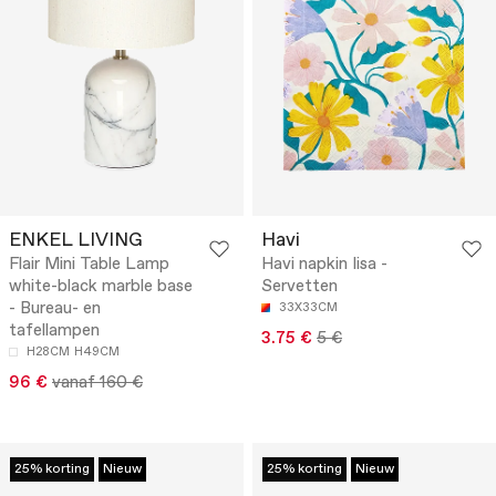
ENKEL LIVING
Havi
Flair Mini Table Lamp
Havi napkin Iisa -
white-black marble base
Servetten
- Bureau- en
33X33CM
tafellampen
3.75 €
5 €
H28CM
H49CM
96 €
vanaf 160 €
25% korting
Nieuw
25% korting
Nieuw