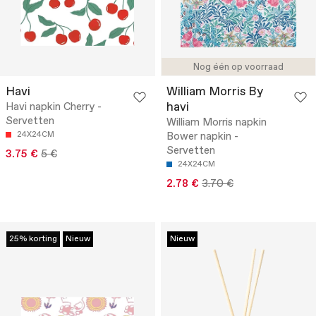
Nog één op voorraad
Havi
William Morris By
havi
Havi napkin Cherry -
Servetten
William Morris napkin
24X24CM
Bower napkin -
Servetten
3.75 €
5 €
24X24CM
2.78 €
3.70 €
25% korting
Nieuw
Nieuw