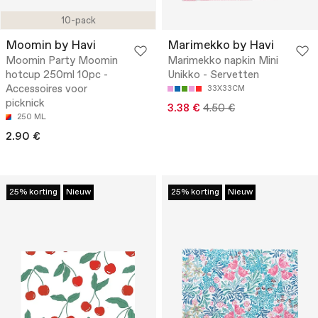
10-pack
Moomin by Havi
Marimekko by Havi
Moomin Party Moomin
Marimekko napkin Mini
hotcup 250ml 10pc -
Unikko - Servetten
Accessoires voor
33X33CM
picknick
3.38 €
4.50 €
250 ML
2.90 €
25% korting
Nieuw
25% korting
Nieuw