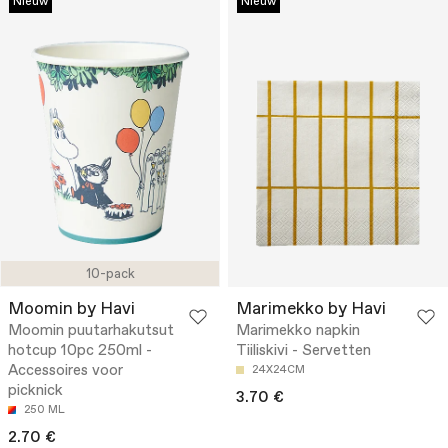
Nieuw
Nieuw
10-pack
Moomin by Havi
Marimekko by Havi
Moomin puutarhakutsut
Marimekko napkin
hotcup 10pc 250ml -
Tiiliskivi - Servetten
Accessoires voor
24X24CM
picknick
3.70 €
250 ML
2.70 €