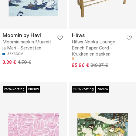
Moomin by Havi
Hâws
Moomin napkin Muumit
Hâws Nooka Lounge
ja Meri - Servetten
Bench Paper Cord -
Krukken en banken
33X33CM
3.38 €
4.50 €
95.96 €
319.87 €
25% korting
Nieuw
25% korting
Nieuw