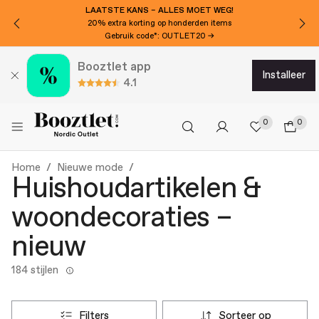
LAATSTE KANS – ALLES MOET WEG!
20% extra korting op honderden items
Gebruik code*: OUTLET20 →
Booztlet app
installeer
4.1
0
0
Home
Nieuwe mode
Huishoudartikelen &
woondecoraties –
nieuw
184 stijlen
filters
sorteer op