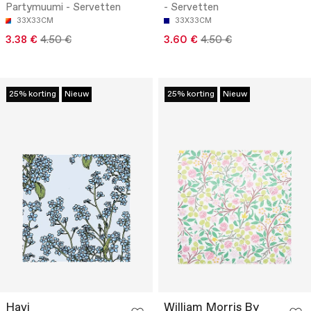
Partymuumi - Servetten
- Servetten
33X33CM
33X33CM
3.38 €
4.50 €
3.60 €
4.50 €
25% korting
Nieuw
25% korting
Nieuw
Havi
William Morris By