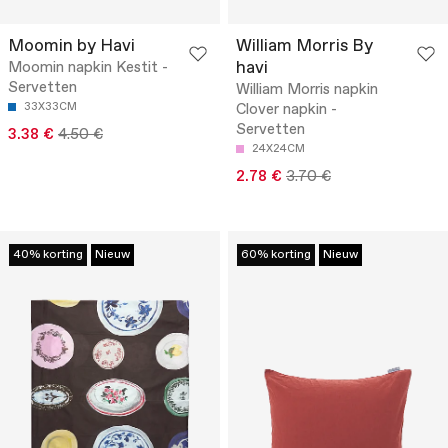
Moomin by Havi
William Morris By
havi
Moomin napkin Kestit -
Servetten
William Morris napkin
33X33CM
Clover napkin -
Servetten
3.38 €
4.50 €
24X24CM
2.78 €
3.70 €
40% korting
Nieuw
60% korting
Nieuw