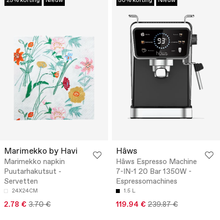
25% korting
Nieuw
50% korting
Nieuw
Marimekko by Havi
Hâws
Marimekko napkin
Hâws Espresso Machine
Puutarhakutsut -
7-IN-1 20 Bar 1350W -
Servetten
Espressomachines
24X24CM
1.5 L
2.78 €
3.70 €
119.94 €
239.87 €