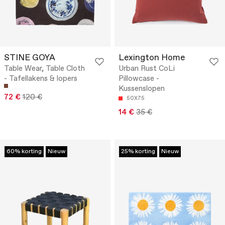
STINE GOYA
Lexington Home
Table Wear, Table Cloth
Urban Rust CoLi
- Tafellakens & lopers
Pillowcase -
Kussenslopen
72 €
120 €
50X75
14 €
35 €
60% korting
Nieuw
25% korting
Nieuw