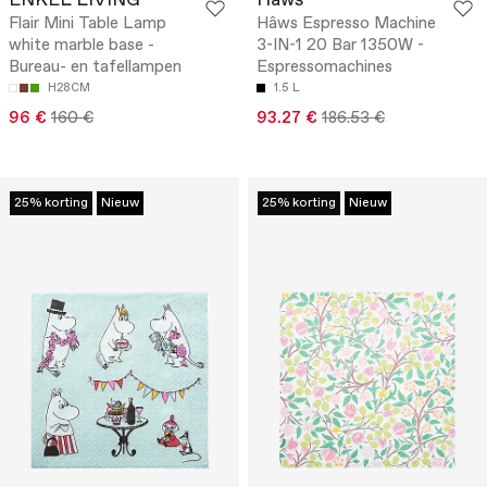
ENKEL LIVING
Hâws
Flair Mini Table Lamp
Hâws Espresso Machine
white marble base -
3-IN-1 20 Bar 1350W -
Bureau- en tafellampen
Espressomachines
H28CM
1.5 L
96 €
160 €
93.27 €
186.53 €
25% korting
Nieuw
25% korting
Nieuw