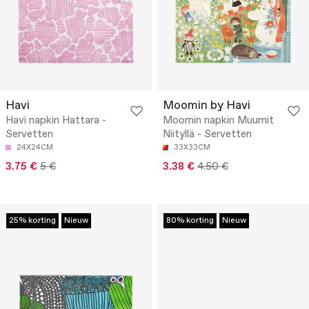
Havi
Moomin by Havi
Havi napkin Hattara -
Moomin napkin Muumit
Servetten
Niityllä - Servetten
24X24CM
33X33CM
3.75 €
5 €
3.38 €
4.50 €
25% korting
Nieuw
80% korting
Nieuw