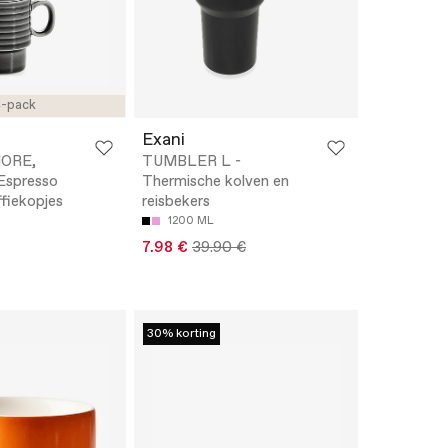
-pack
Exani
ORE,
TUMBLER L -
Espresso
Thermische kolven en
ffiekopjes
reisbekers
1200 ML
7.98 €
39.90 €
30% korting