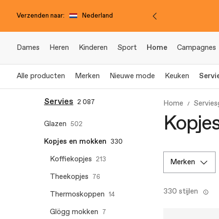
Verzenden naar:
Nederland
Dames
Heren
Kinderen
Sport
Home
Campagnes
Alle producten
Merken
Nieuwe mode
Keuken
Servi
Servies
2 087
Home
Servie
Kopje
Glazen
502
Kopjes en mokken
330
Koffiekopjes
213
merken
Theekopjes
76
330 stijlen
Thermoskoppen
14
Glögg mokken
7