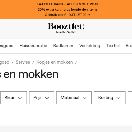
LAATSTE KANS – ALLES MOET WEG!
20% extra korting op honderden items
Gebruik code*: OUTLET20 →
esgoed
Huisdecoratie
Badkamer
Verlichting
Textiel
Bui
sgoed
Servies
Kopjes en mokken
s en mokken
kleur
prijs
materiaal
korting