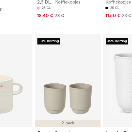
2,5 DL - Koffiekopjes
Koffiekopjes
25 CL
25 CL
 €
18.40 €
23 €
11.50 €
23 €
50% korting
35% korting
2-pack