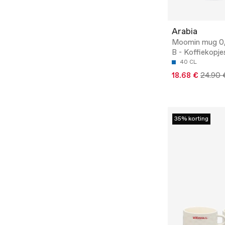
Arabia
Moomin mug 0
B - Koffiekopje
40 CL
18.68 €
24.90 
35% korting