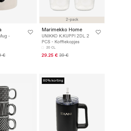
2-pack
a
Marimekko Home
Mug -
UNIKKO K.KUPPI 2DL 2
PCS - Koffiekopjes
20 CL
9 €
29.25 €
39 €
80% korting