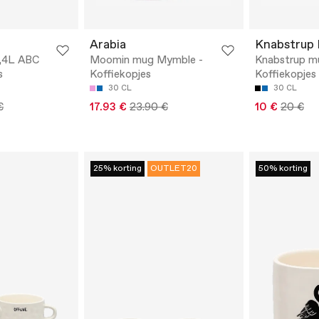
Arabia
Knabstrup 
,4L ABC
Moomin mug Mymble -
Knabstrup m
s
Koffiekopjes
Koffiekopjes
30 CL
30 CL
€
17.93 €
23.90 €
10 €
20 €
25% korting
OUTLET20
50% korting