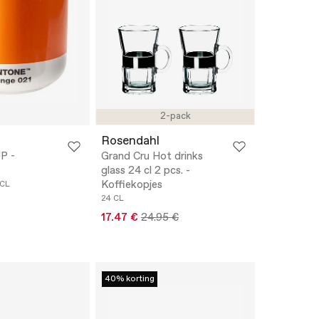
2-pack
Rosendahl
P -
Grand Cru Hot drinks
glass 24 cl 2 pcs. -
Koffiekopjes
 CL
24 CL
17.47 €
24.95 €
40% korting