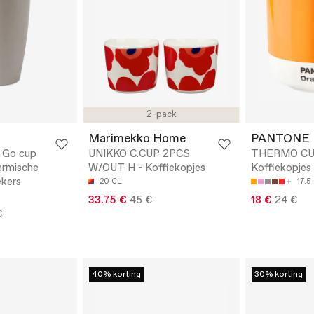
2-pack
Marimekko Home
PANTONE
 Go cup
UNIKKO C.CUP 2PCS
THERMO CU
ermische
W/OUT H - Koffiekopjes
Koffiekopjes
ekers
20 CL
17.5
33.75 €
45 €
18 €
24 €
€
40% korting
30% korting