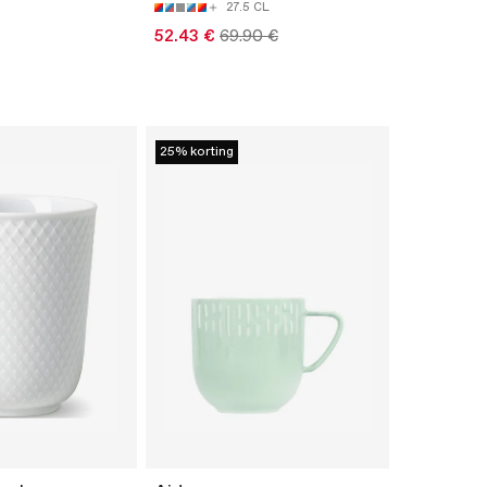
27.5 CL
52.43 €
69.90 €
25% korting