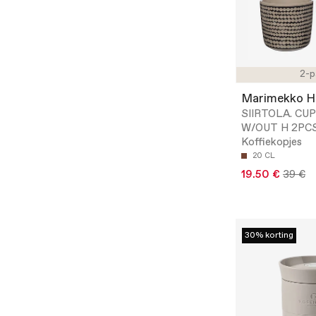
2-p
Marimekko 
SIIRTOLA. CU
W/OUT H 2PCS
Koffiekopjes
20 CL
19.50 €
39 €
30% korting