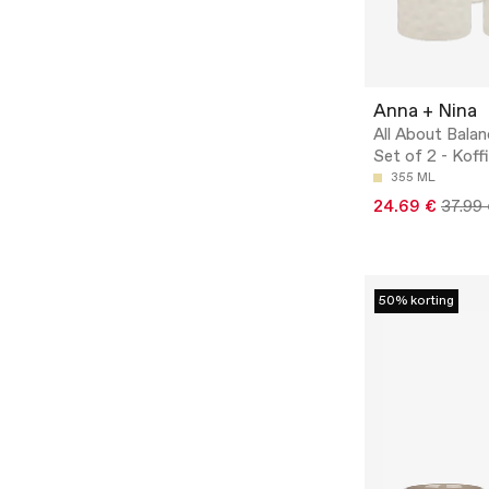
Anna + Nina
All About Bala
Set of 2 - Koff
355 ML
24.69 €
37.99
50% korting