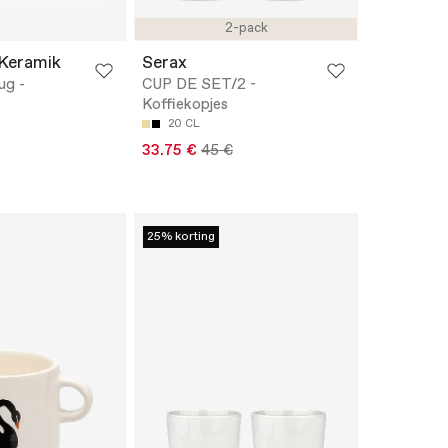
2-pack
Keramik
Serax
ug -
CUP DE SET/2 -
Koffiekopjes
20 CL
33.75 €
45 €
25% korting