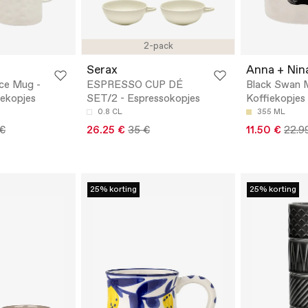
2-pack
Serax
Anna + Nin
nce Mug -
ESPRESSO CUP DÉ
Black Swan 
iekopjes
SET/2 - Espressokopjes
Koffiekopjes
0.8 CL
355 ML
 €
26.25 €
35 €
11.50 €
22.9
25% korting
25% korting