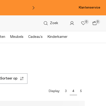
Klantenservice
0
0
Zoek
ten
Meubels
Cadeau's
Kinderkamer
sorteer op
Display:
3
4
5