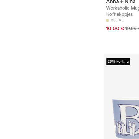
Anna + Nina
Workaholic Mug
Koffiekopjes
355 ML
10.00 €
19.99 
25% korting