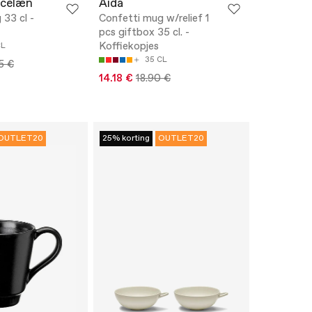
rcelæn
Aida
33 cl -
Confetti mug w/relief 1
pcs giftbox 35 cl. -
Koffiekopjes
CL
35 CL
5 €
14.18 €
18.90 €
OUTLET20
25% korting
OUTLET20