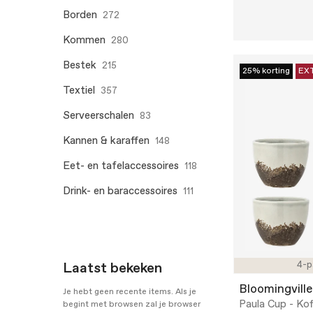
Borden
272
Kommen
280
Bestek
215
25% korting
EX
Textiel
357
Serveerschalen
83
Kannen & karaffen
148
Eet- en tafelaccessoires
118
Drink- en baraccessoires
111
Laatst bekeken
4-p
Bloomingville
Je hebt geen recente items. Als je
Paula Cup - Kof
begint met browsen zal je browser