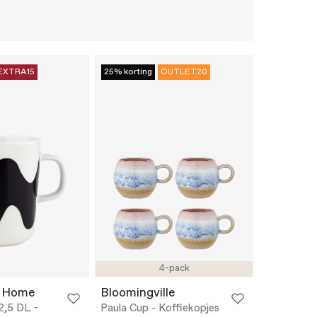
EXTRA15
25% korting
OUTLET20
4-pack
 Home
Bloomingville
,5 DL -
Paula Cup - Koffiekopjes