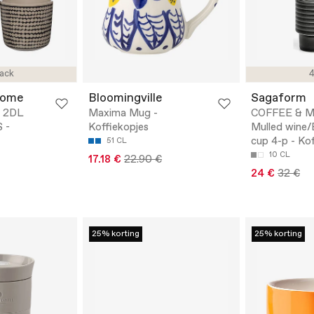
ack
4
Home
Bloomingville
Sagaform
P 2DL
Maxima Mug -
COFFEE & M
 -
Koffiekopjes
Mulled wine/
cup 4-p - Ko
51 CL
10 CL
17.18 €
22.90 €
24 €
32 €
25% korting
25% korting