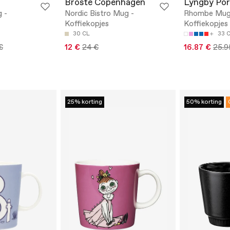
Broste Copenhagen
Lyngby Po
 -
Nordic Bistro Mug -
Rhombe Mug 
Koffiekopjes
Koffiekopjes
30 CL
33 
€
12 €
24 €
16.87 €
25.9
25% korting
50% korting