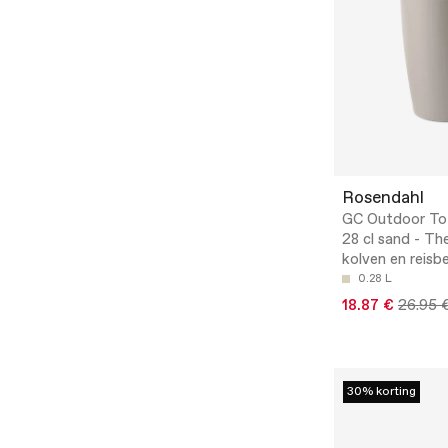
Rosendahl
GC Outdoor To
28 cl sand - Th
kolven en reisb
0.28 L
18.87 €
26.95 
30% korting