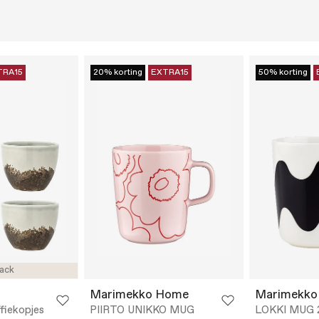
TRA15
20% korting
EXTRA15
50% korting
ack
Marimekko Home
Marimekko
fiekopjes
PIIRTO UNIKKO MUG
LOKKI MUG 2