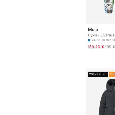
Molo
Pyxis - Overalls
74
80
86
92
10
159.20 €
199 €
20% Rabatt
OU