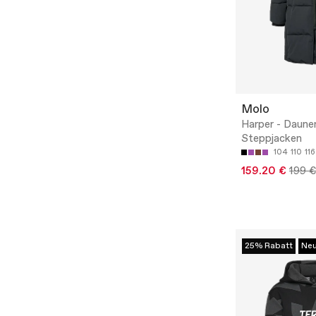
Molo
Harper - Daune
Steppjacken
104
110
116
159.20 €
199 €
25% Rabatt
Ne