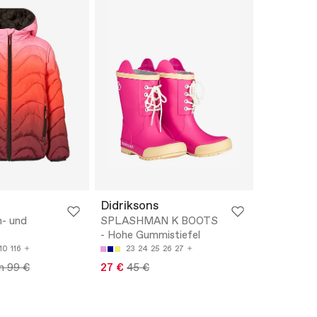
Didriksons
n- und
SPLASHMAN K BOOTS
- Hohe Gummistiefel
110
116
23
24
25
26
27
m 99 €
27 €
45 €