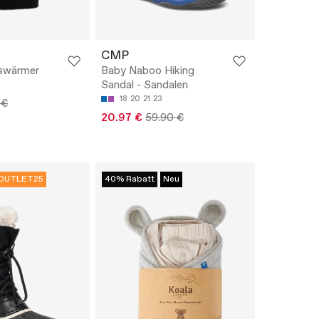
CMP
swärmer
Baby Naboo Hiking
Sandal - Sandalen
18
20
21
23
 €
20.97 €
59.90 €
OUTLET25
40% Rabatt
Neu