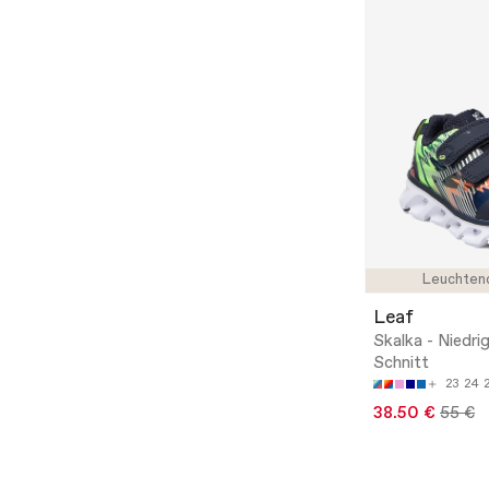
Leuchten
Leaf
Skalka - Niedri
Schnitt
23
24
38.50 €
55 €