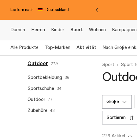
Liefern nach:
Deutschland
Damen
Herren
Kinder
Sport
Wohnen
Kampagnen
Alle Produkte
Top-Marken
Aktivität
Nach Größe eink
Outdoor
279
Sport
Sport f
Outdoo
Sportbekleidung
36
Sportschuhe
34
Outdoor
77
größe
Zubehöre
43
sortieren
279 Artikel