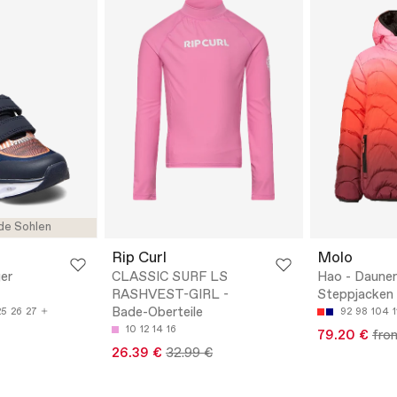
de Sohlen
Rip Curl
Molo
ger
CLASSIC SURF LS
Hao - Daune
RASHVEST-GIRL -
Steppjacken
Bade-Oberteile
25
26
27
92
98
104
10
12
14
16
79.20 €
fro
26.39 €
32.99 €