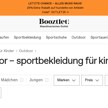
LETZTE CHANCE – ALLES MUSS RAUS!
25% Extra-Rabatt auf hunderte von Artikeln
Code*: OUTLET25 →
aufen
Sportbekleidung
Sportschuhe
Outdoor
Sportausr
ür Kinder
Outdoor
r – sportbekleidung für ki
Mädchen
Jungen
marken
preis