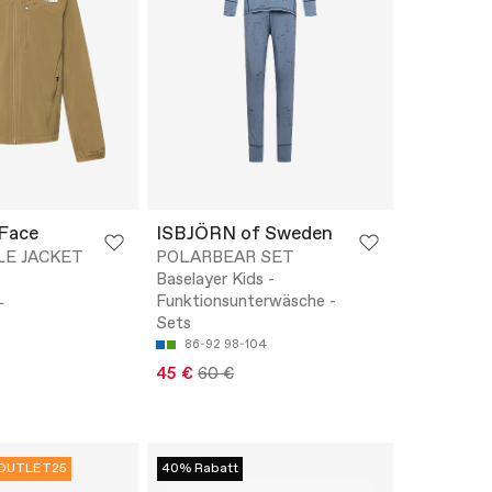
Face
ISBJÖRN of Sweden
LE JACKET
POLARBEAR SET
Baselayer Kids -
Funktionsunterwäsche -
L
Sets
86-92
98-104
45 €
60 €
OUTLET25
40% Rabatt