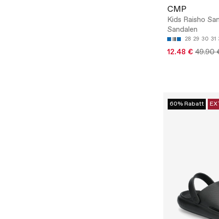
CMP
Kids Raisho San
Sandalen
28
29
30
31
12.48 €
49.90 
60% Rabatt
EX