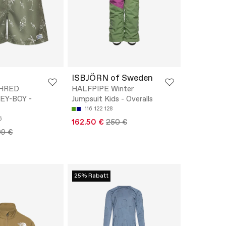
ISBJÖRN of Sweden
HRED
HALFPIPE Winter
Y-BOY -
Jumpsuit Kids - Overalls
116
122
128
6
162.50 €
250 €
99 €
25% Rabatt