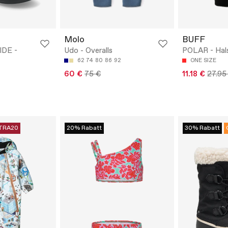
Molo
BUFF
IDE -
Udo - Overalls
POLAR - Hal
62
74
80
86
92
ONE SIZE
60 €
75 €
11.18 €
27.95
TRA20
20% Rabatt
30% Rabatt