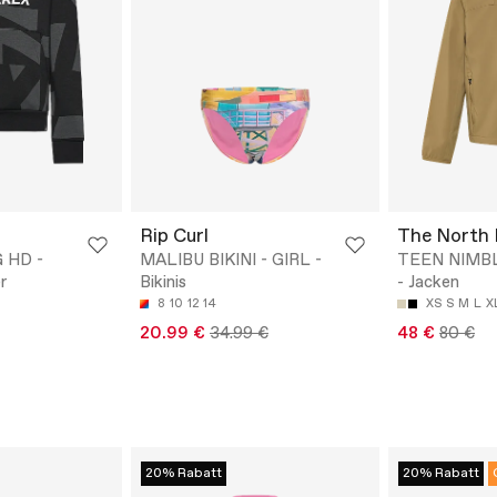
Rip Curl
The North 
 HD -
MALIBU BIKINI - GIRL -
TEEN NIMB
r
Bikinis
- Jacken
8
10
12
14
XS
S
M
L
X
20.99 €
34.99 €
48 €
80 €
20% Rabatt
20% Rabatt