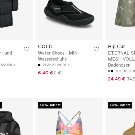
COLD
Rip Curl
n- und
Water Shoes - MINI -
ETERNAL S
Wasserschuhe
MESH VOLLE
Badehosen
122
128
21
22
23
24
25
8
10
12
14
1
6.40 €
8 €
24.49 €
34.
u
40% Rabatt
40% Rabatt