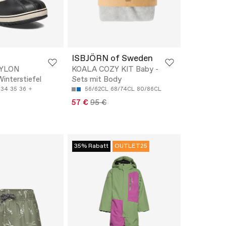
ISBJÖRN of Sweden
NYLON
KOALA COZY KIT Baby -
nterstiefel
Sets mit Body
34
35
36
56/62CL
68/74CL
80/86CL
57 €
95 €
35% Rabatt
OUTLET25