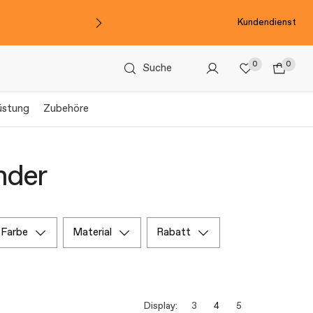
Kundendienst
0
0
Suche
üstung
Zubehöre
nder
farbe
material
rabatt
Display:
3
4
5