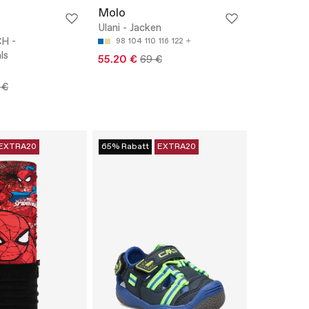
Molo
Ulani - Jacken
H -
98
104
110
116
122
ls
55.20 €
69 €
 €
EXTRA20
65% Rabatt
EXTRA20