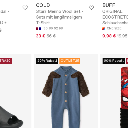
COLD
BUFF
dal -
Stars Merino Wool Set -
ORIGINAL
Sets mit langärmeligem
ECOSTRETC
T-Shirt
Schlauchscha
32
80
86
92
98
ONE SIZE
€
33 €
66 €
9.98 €
19.95
TRA20
20% Rabatt
OUTLET25
60% Rabatt