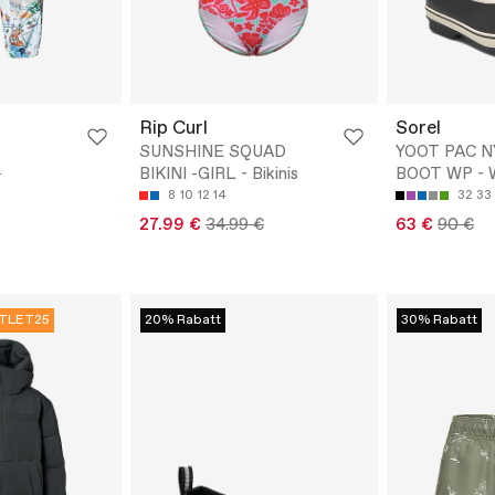
Rip Curl
Sorel
SUNSHINE SQUAD
YOOT PAC 
BIKINI -GIRL - Bikinis
BOOT WP - Wi
4
8
10
12
14
32
33
27.99 €
34.99 €
63 €
90 €
TLET25
20% Rabatt
30% Rabatt