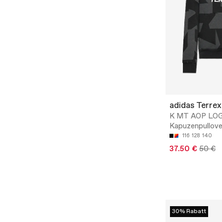
adidas Terrex
K MT AOP LOG
Kapuzenpullove
116
128
140
37.50 €
50 €
30% Rabatt