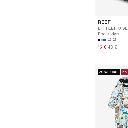
REEF
LITTLERIO SL
Pool sliders
28
29
16 €
40 €
20% Rabatt
EX