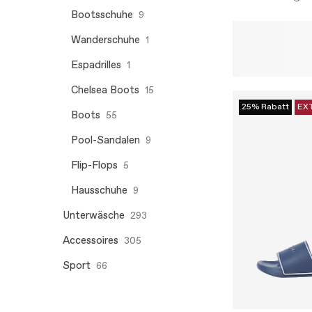
Bootsschuhe
9
Wanderschuhe
1
Espadrilles
1
Chelsea Boots
15
25% Rabatt
EX
Boots
55
Pool-Sandalen
9
Flip-Flops
5
Hausschuhe
9
Unterwäsche
293
Accessoires
305
Sport
66