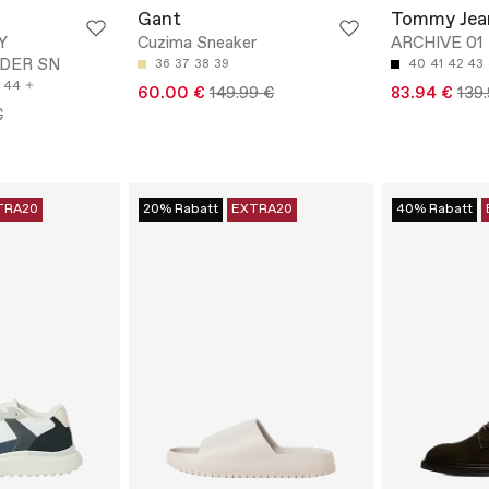
Gant
Tommy Jea
Y
Cuzima Sneaker
ARCHIVE 01
DER SN
36
37
38
39
40
41
42
43
44
60.00 €
149.99 €
83.94 €
139
€
TRA20
20% Rabatt
EXTRA20
40% Rabatt