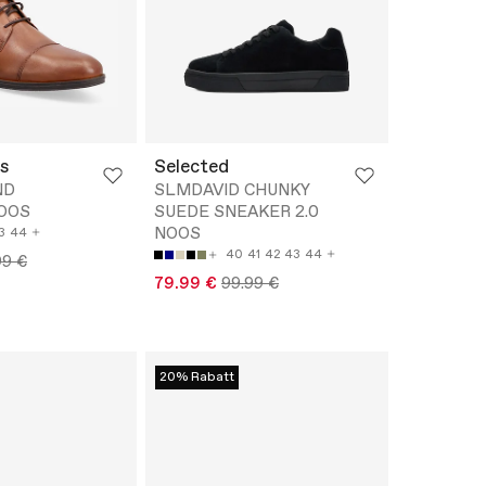
s
Selected
ND
SLMDAVID CHUNKY
OOS
SUEDE SNEAKER 2.0
NOOS
3
44
40
41
42
43
44
99 €
79.99 €
99.99 €
20% Rabatt