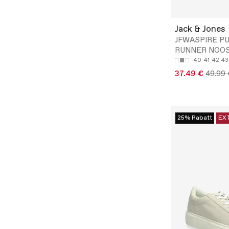
Jack & Jones
JFWASPIRE P
RUNNER NOO
40
41
42
43
37.49 €
49.99 
25% Rabatt
EX