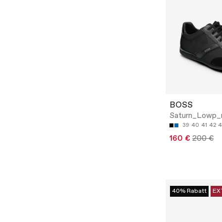
BOSS
Saturn_Lowp_
39
40
41
42
4
160 €
200 €
40% Rabatt
EX