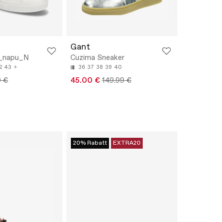
Gant
n_napu_N
Cuzima Sneaker
2
43
36
37
38
39
40
9 €
45.00 €
149.99 €
20% Rabatt
EXTRA20