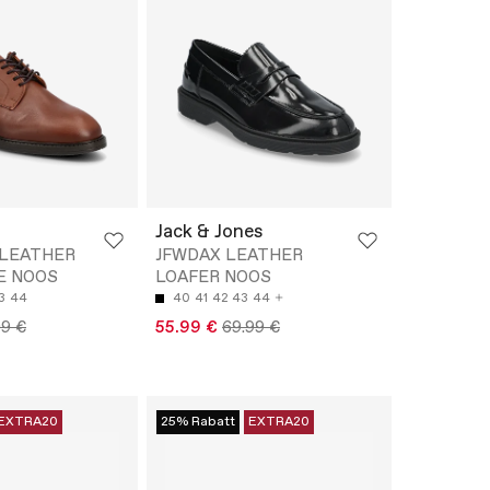
Jack & Jones
LEATHER
JFWDAX LEATHER
E NOOS
LOAFER NOOS
3
44
40
41
42
43
44
99 €
55.99 €
69.99 €
EXTRA20
25% Rabatt
EXTRA20