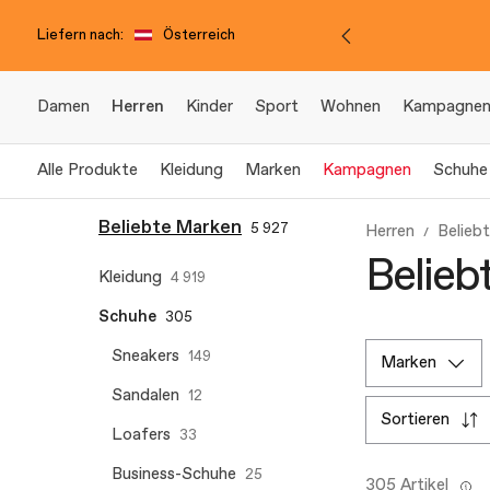
Liefern nach:
Österreich
Damen
Herren
Kinder
Sport
Wohnen
Kampagne
Alle Produkte
Kleidung
Marken
Kampagnen
Schuhe
Beliebte Marken
5 927
Herren
Belieb
Belieb
Kleidung
4 919
Schuhe
305
Sneakers
149
marken
Sandalen
12
sortieren
Loafers
33
Business-Schuhe
25
305 Artikel