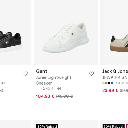
Gant
Jack & Jone
Joree Lightweight
JFWKIRK S
Sneaker
44
40
41
4
42
43
44
46
 €
23.99 €
39.
104.93 €
149.90 €
30% Rabatt
30% Rabatt