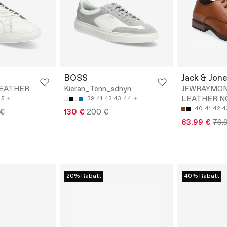
BOSS
Jack & Jone
LEATHER
Kieran_Tenn_sdnyn
JFWRAYMO
LEATHER N
45
39
41
42
43
44
40
41
42
4
 €
130 €
200 €
63.99 €
79.
20% Rabatt
40% Rabatt