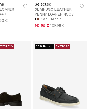
ns
Selected
 LOAFER
SLMHUGO LEATHER
PENNY LOAFER NOOS
44
40
42
43
44
45
.90 €
90.99 €
139.99 €
EXTRA20
60% Rabatt
EXTRA20