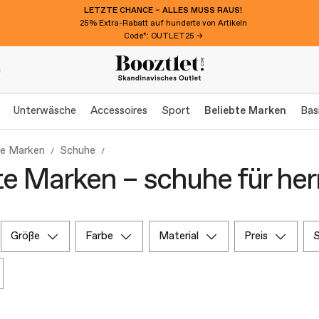
LETZTE CHANCE – ALLES MUSS RAUS!
25% Extra-Rabatt auf hunderte von Artikeln
Code*: OUTLET25 →
n
Unterwäsche
Accessoires
Sport
Beliebte Marken
Bas
te Marken
Schuhe
te Marken – schuhe für her
größe
farbe
material
preis