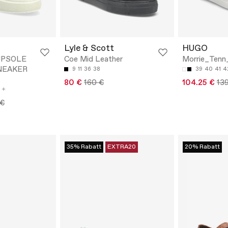
Lyle & Scott
HUGO
UPSOLE
Coe Mid Leather
Morrie_Ten
NEAKER
9
11
36
38
39
40
41
4
80 €
160 €
104.25 €
13
 €
35% Rabatt
EXTRA20
20% Rabatt