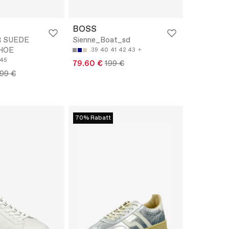
BOSS
 SUEDE
Sienne_Boat_sd
HOE
39
40
41
42
43
45
79.60 €
199 €
.99 €
70% Rabatt