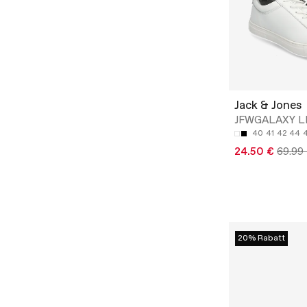
Jack & Jones
JFWGALAXY 
40
41
42
44
24.50 €
69.99
20% Rabatt