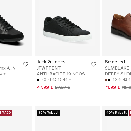
Jack & Jones
Selected
mx A_N
JFWTRENT
SLMBLAKE 
ANTHRACITE 19 NOOS
DERBY SHO
3
40
41
42
43
44
40
41
42
4
47.99 €
59.99 €
71.99 €
119.
TRA20
30% Rabatt
40% Rabatt