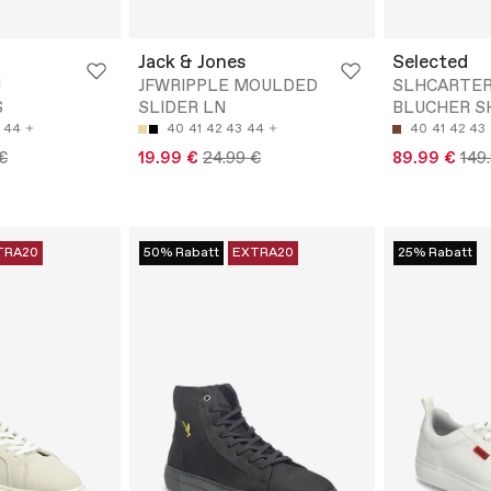
Jack & Jones
Selected
U
JFWRIPPLE MOULDED
SLHCARTER
S
SLIDER LN
BLUCHER S
44
40
41
42
43
44
40
41
42
43
€
19.99 €
24.99 €
89.99 €
149
TRA20
50% Rabatt
EXTRA20
25% Rabatt