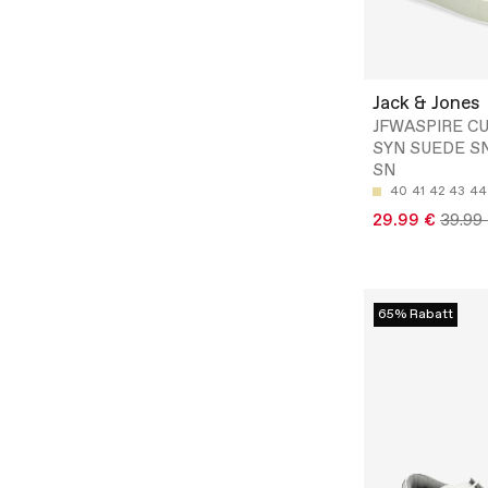
Jack & Jones
JFWASPIRE C
SYN SUEDE S
SN
40
41
42
43
44
29.99 €
39.99
65% Rabatt