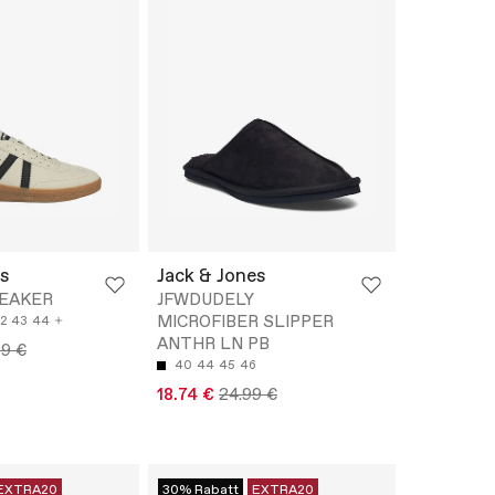
s
Jack & Jones
NEAKER
JFWDUDELY
MICROFIBER SLIPPER
2
43
44
ANTHR LN PB
99 €
40
44
45
46
18.74 €
24.99 €
EXTRA20
30% Rabatt
EXTRA20