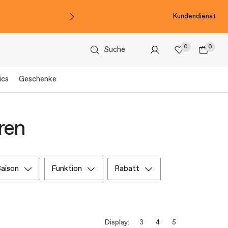
Kundendienst
0
0
Suche
ics
Geschenke
ren
saison
funktion
rabatt
Display:
3
4
5