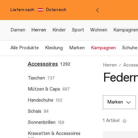
Liefern nach:
Österreich
Damen
Herren
Kinder
Sport
Wohnen
Kampagne
Alle Produkte
Kleidung
Marken
Kampagnen
Schuhe
Accessoires
1 292
Herren
Access
Federm
Taschen
737
Mützen & Caps
687
Handschuhe
133
marken
Schals
84
1 Artikel
Sonnenbrillen
159
Krawatten & Accessoires