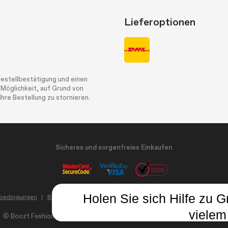
Lieferoptionen
Bestellbestätigung und einen
 Möglichkeit, auf Grund von
hre Bestellung zu stornieren.
Sicheres und sorgenfreies Einkaufen
Holen Sie sich Hilfe zu 
sbedingungen
Barrierefreiheit
Datenschutz und cookies
Cookie-Einstel
vielem
©
Boozt Fashion AB vat. nr. SE 5567-10469901
Alle Rechte vorbehalten.