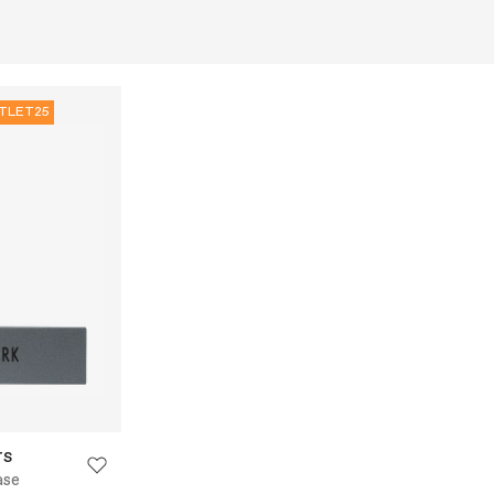
TLET25
rs
ase