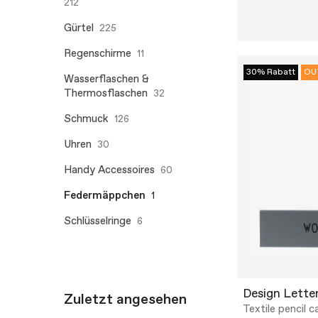
212
Gürtel
225
Regenschirme
11
30% Rabatt
OU
Wasserflaschen &
Thermosflaschen
32
Schmuck
126
Uhren
30
Handy Accessoires
60
Federmäppchen
1
Schlüsselringe
6
Design Lette
Zuletzt angesehen
Textile pencil c