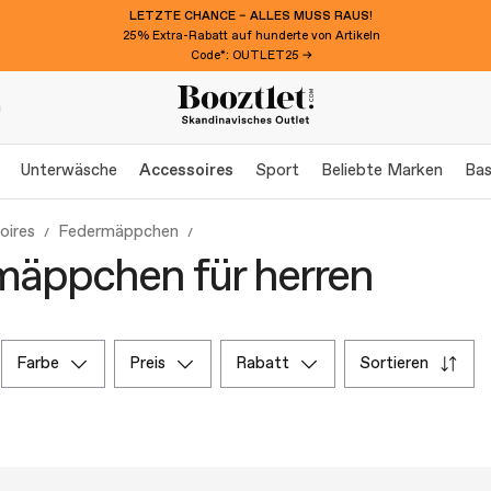
LETZTE CHANCE – ALLES MUSS RAUS!
25% Extra-Rabatt auf hunderte von Artikeln
Code*: OUTLET25 →
n
Unterwäsche
Accessoires
Sport
Beliebte Marken
Bas
oires
Federmäppchen
äppchen für herren
farbe
preis
rabatt
sortieren