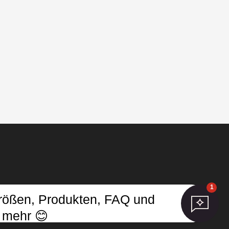
1
Größen, Produkten, FAQ und
lungen aktualisieren
 mehr 😊