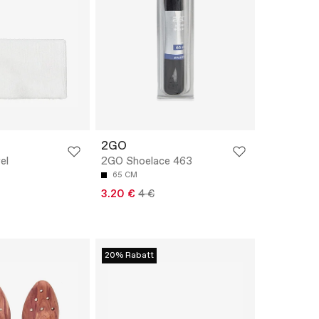
2GO
el
2GO Shoelace 463
65 CM
3.20 €
4 €
20% Rabatt