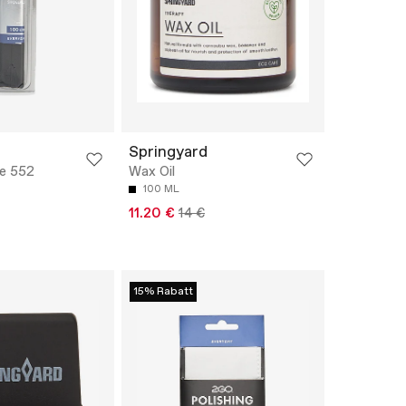
Springyard
e 552
Wax Oil
100 ML
11.20 €
14 €
15% Rabatt