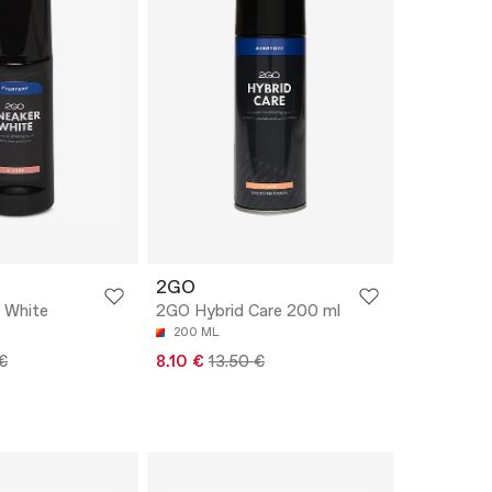
2GO
 White
2GO Hybrid Care 200 ml
200 ML
€
8.10 €
13.50 €