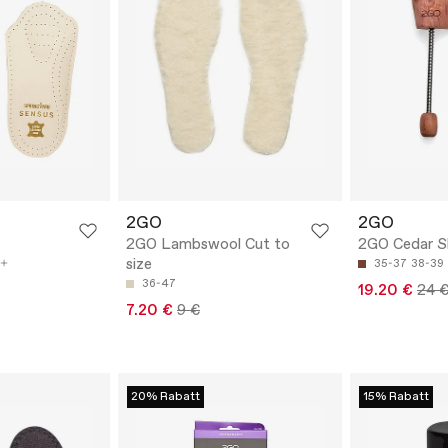
2GO
2GO
2GO Lambswool Cut to
2GO Cedar S
size
35-37
38-39
36-47
19.20 €
24 
7.20 €
9 €
20% Rabatt
15% Rabatt