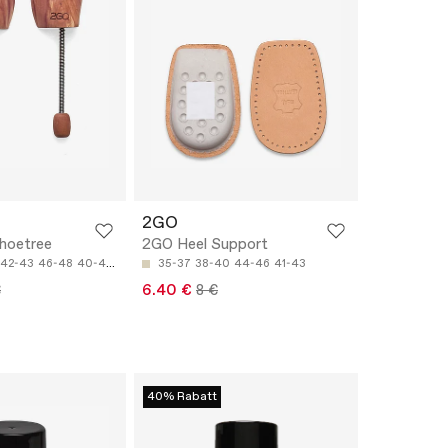
2GO
hoetree
2GO Heel Support
42-43
46-48
40-41
35-37
38-40
44-46
41-43
€
6.40 €
8 €
40% Rabatt