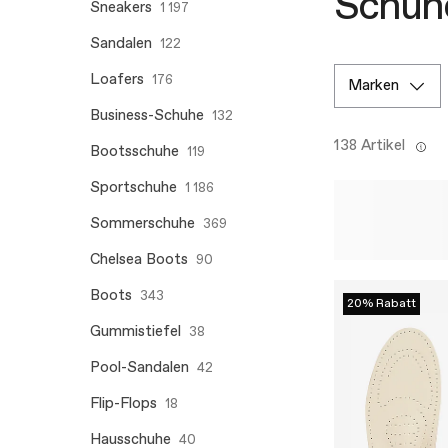
Schuhe
Sneakers
1 197
Sandalen
122
Loafers
176
marken
Business-Schuhe
132
138 Artikel
Bootsschuhe
119
Sportschuhe
1 186
Sommerschuhe
369
Chelsea Boots
90
Boots
343
20% Rabatt
Gummistiefel
38
Pool-Sandalen
42
Flip-Flops
18
Hausschuhe
40