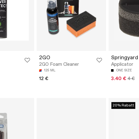
2GO
Springyard
2GO Foam Cleaner
Applicator
125 ML
ONE SIZE
12 €
3.40 €
4 €
20% Rabatt