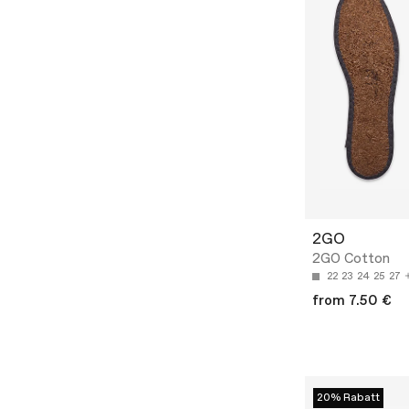
2GO
2GO Cotton
22
23
24
25
27
from 7.50 €
20% Rabatt