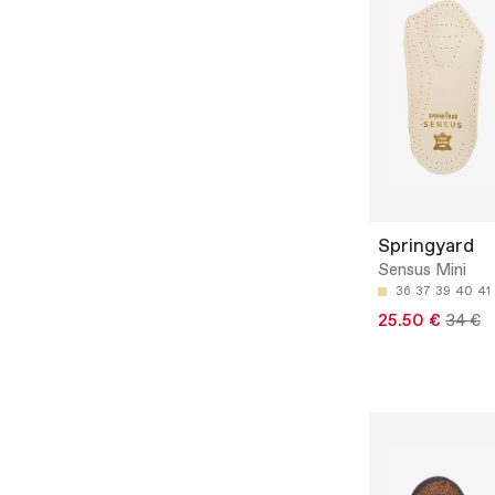
Springyard
Sensus Mini
36
37
39
40
41
25.50 €
34 €