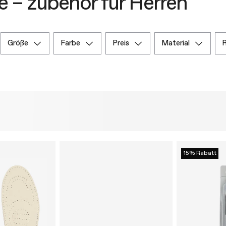
 – zubehör für Herren
größe
farbe
preis
material
15% Rabatt