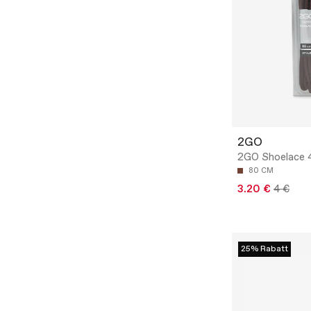
2GO
2GO Shoelace 
80 CM
3.20 €
4 €
25% Rabatt