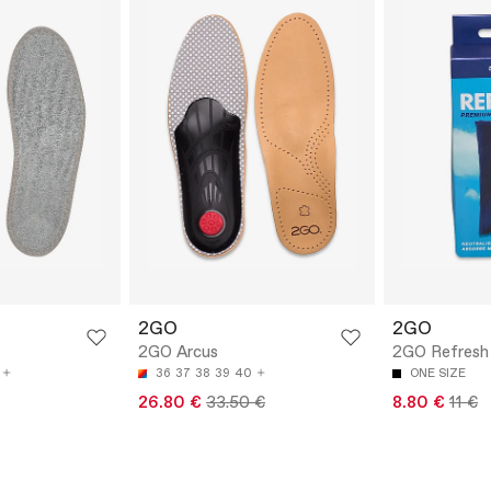
2GO
2GO
2GO Arcus
2GO Refresh
36
37
38
39
40
ONE SIZE
26.80 €
33.50 €
8.80 €
11 €