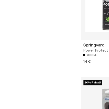
Springyard
Power Protect
300 ML
14 €
20% Rabatt