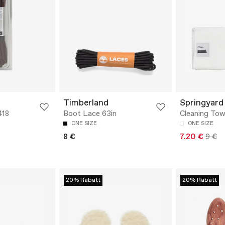
Timberland
Springyard
418
Boot Lace 63in
Cleaning Tow
ONE SIZE
ONE SIZE
8 €
7.20 €
9 €
20% Rabatt
20% Rabatt