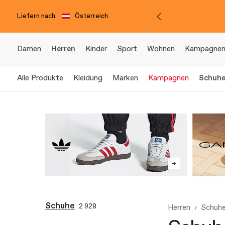
Liefern nach:
Österreich
Damen
Herren
Kinder
Sport
Wohnen
Kampagne
Alle Produkte
Kleidung
Marken
Kampagnen
Schuh
Schuhe
2 928
Herren
Schuh