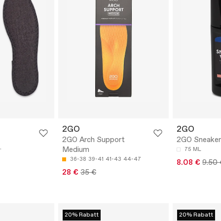
2GO
2GO
2GO Arch Support
2GO Sneaker
Medium
75 ML
36-38
39-41
41-43
44-47
8.08 €
9.50 
28 €
35 €
20% Rabatt
20% Rabatt