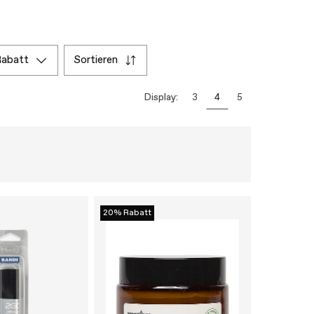
rabatt
sortieren
Display:
3
4
5
20% Rabatt