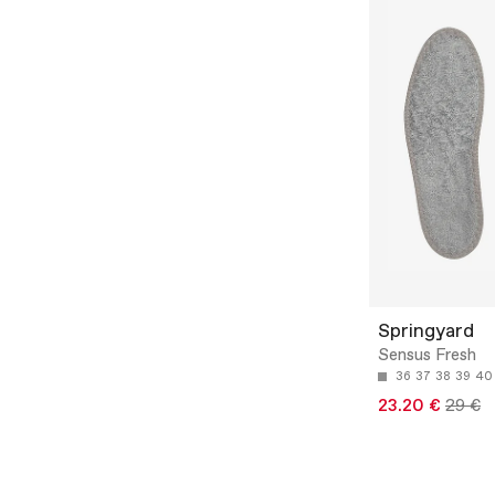
Springyard
Sensus Fresh
36
37
38
39
40
23.20 €
29 €