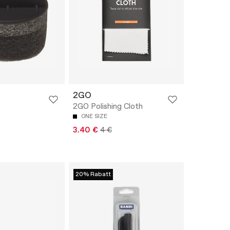
2GO
2GO Polishing Cloth
ONE SIZE
3.40 €
4 €
20% Rabatt