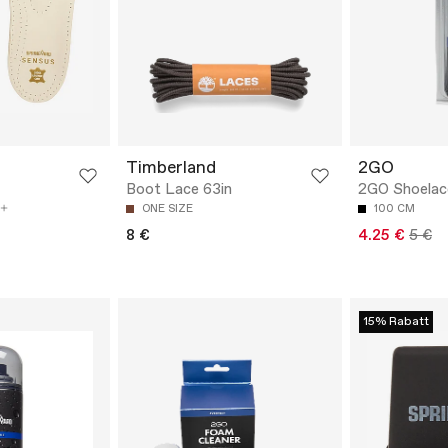
Timberland
2GO
Boot Lace 63in
2GO Shoelac
ONE SIZE
100 CM
8 €
4.25 €
5 €
15% Rabatt