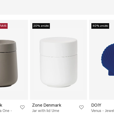
RA15
20% zniżki
40% zniżki
k
Zone Denmark
DOIY
va One -
Jar with lid Ume
Venus - Jewel