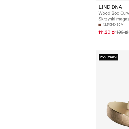
LIND DNA
Wood Box Curv
Skrzynki maga
12.5X14X3CM
111.20 zł
139 zł
25% zniżki