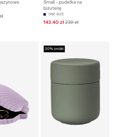
gazynowe
Small - pudełka na
biżuterię
ONE SIZE
zł
143.40 zł
239 zł
20% zniżki