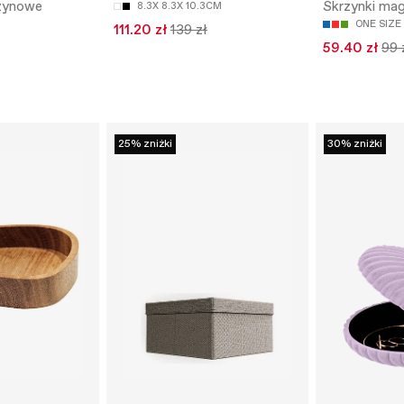
zynowe
Skrzynki ma
8.3X 8.3X 10.3CM
ONE SIZE
111.20 zł
139 zł
59.40 zł
99 
25% zniżki
30% zniżki