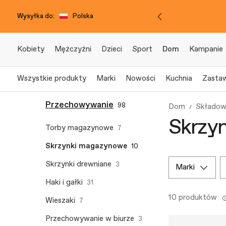
Wysyłka do:
Polska
Kobiety
Mężczyźni
Dzieci
Sport
Dom
Kampanie
Wszystkie produkty
Marki
Nowości
Kuchnia
Zasta
Przechowywanie
98
Dom
Składow
Skrzy
Torby magazynowe
7
Skrzynki magazynowe
10
Skrzynki drewniane
3
marki
Haki i gałki
31
10 produktów
Wieszaki
7
Przechowywanie w biurze
3