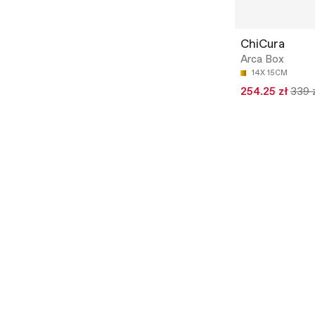
ChiCura
Arca Box
14X 15CM
254.25 zł
339 