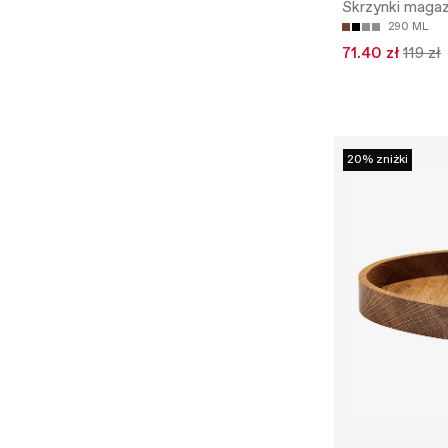
Skrzynki maga
290 ML
71.40 zł
119 zł
20% zniżki