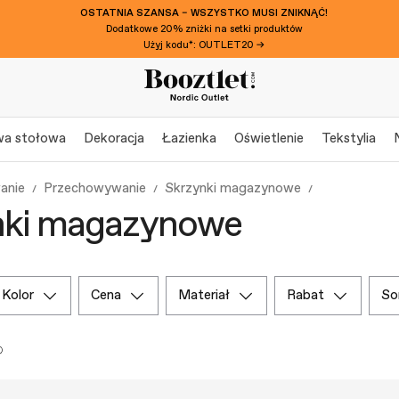
OSTATNIA SZANSA – WSZYSTKO MUSI ZNIKNĄĆ!
Dodatkowe 20% zniżki na setki produktów
Użyj kodu*: OUTLET20 →
wa stołowa
Dekoracja
Łazienka
Oświetlenie
Tekstylia
anie
Przechowywanie
Skrzynki magazynowe
nki magazynowe
kolor
cena
materiał
rabat
s