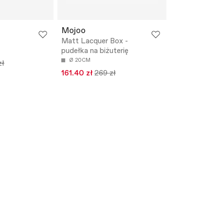
Mojoo
Matt Lacquer Box -
pudełka na biżuterię
Ø 20CM
zł
161.40 zł
269 zł