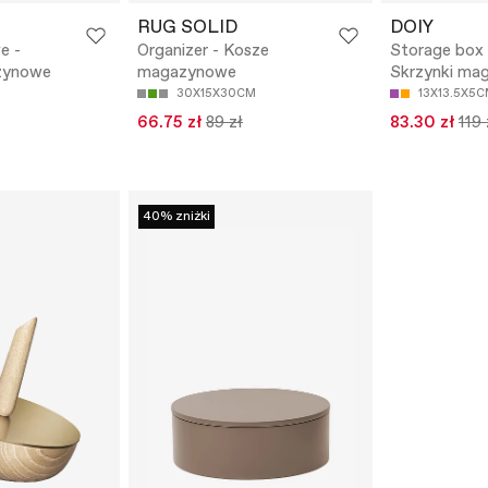
RUG SOLID
DOIY
e -
Organizer - Kosze
Storage box 
zynowe
magazynowe
Skrzynki ma
30X15X30CM
13X13.5X5
66.75 zł
89 zł
83.30 zł
119 
40% zniżki