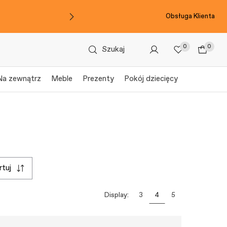
Obsługa Klienta
0
0
Szukaj
Na zewnątrz
Meble
Prezenty
Pokój dziecięcy
ortuj
Display:
3
4
5