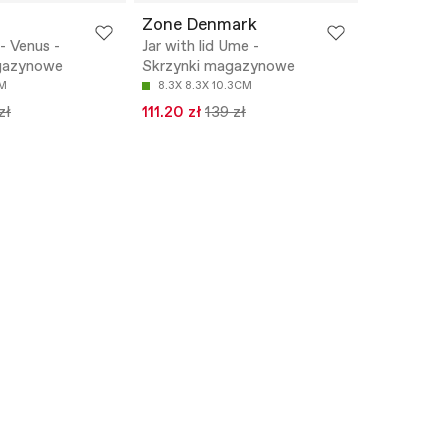
Zone Denmark
- Venus -
Jar with lid Ume -
gazynowe
Skrzynki magazynowe
CM
8.3X 8.3X 10.3CM
zł
111.20 zł
139 zł