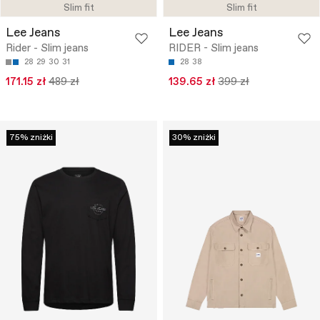
Slim fit
Slim fit
Lee Jeans
Lee Jeans
Rider - Slim jeans
RIDER - Slim jeans
28
29
30
31
28
38
171.15 zł
489 zł
139.65 zł
399 zł
75% zniżki
30% zniżki