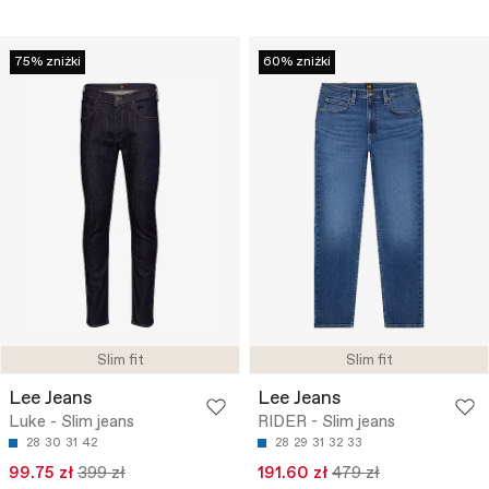
75% zniżki
60% zniżki
Slim fit
Slim fit
Lee Jeans
Lee Jeans
Luke - Slim jeans
RIDER - Slim jeans
28
30
31
42
28
29
31
32
33
99.75 zł
399 zł
191.60 zł
479 zł