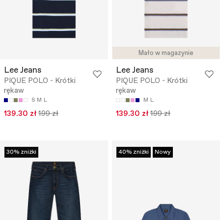
Mało w magazynie
Lee Jeans
Lee Jeans
PIQUE POLO - Krótki
PIQUE POLO - Krótki
rękaw
rękaw
S
M
L
M
L
139.30 zł
199 zł
139.30 zł
199 zł
30% zniżki
40% zniżki
Nowy