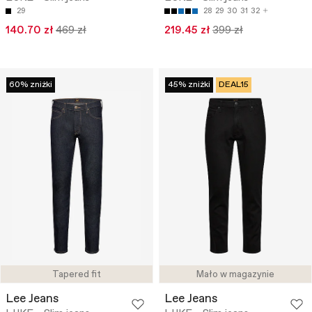
29
28
29
30
31
32
140.70 zł
469 zł
219.45 zł
399 zł
60% zniżki
45% zniżki
DEAL15
Tapered fit
Mało w magazynie
Lee Jeans
Lee Jeans