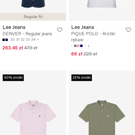
Regular fit
Lee Jeans
Lee Jeans
DENVER - Regular jeans
PIQUE POLO - Krótki
rękaw
30
31
32
33
34
L
263.45 zł
479 zł
66 zł
220 zł
40% zniżki
25% zniżki