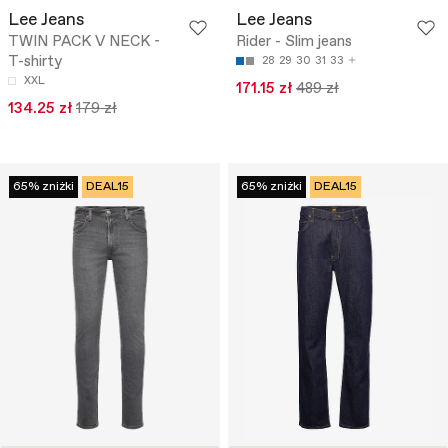
Lee Jeans
Lee Jeans
TWIN PACK V NECK -
Rider - Slim jeans
T-shirty
28
29
30
31
33
XXL
171.15 zł
489 zł
134.25 zł
179 zł
65% zniżki
DEAL15
65% zniżki
DEAL15