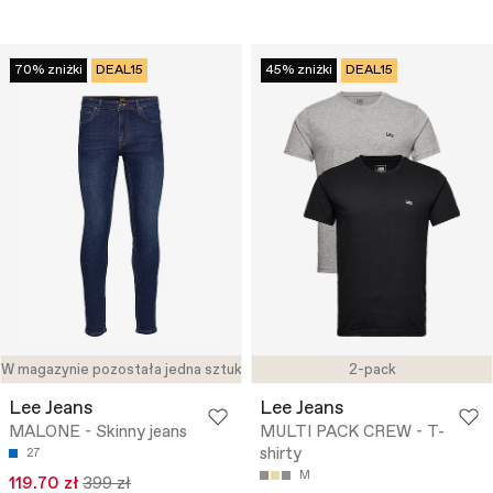
70% zniżki
DEAL15
45% zniżki
DEAL15
W magazynie pozostała jedna sztuka
2-pack
Lee Jeans
Lee Jeans
MALONE - Skinny jeans
MULTI PACK CREW - T-
shirty
27
M
119.70 zł
399 zł