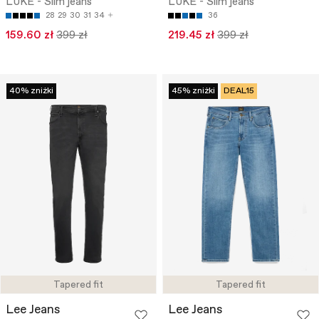
LUKE - Slim jeans
LUKE - Slim jeans
28
29
30
31
34
36
159.60 zł
399 zł
219.45 zł
399 zł
40% zniżki
45% zniżki
DEAL15
Tapered fit
Tapered fit
Lee Jeans
Lee Jeans