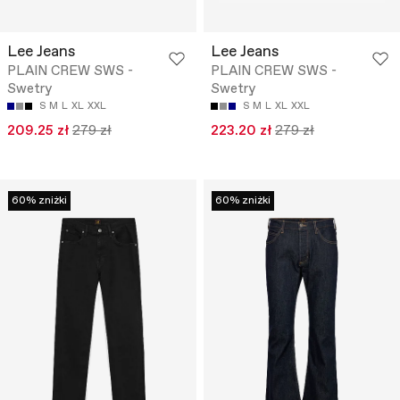
Lee Jeans
Lee Jeans
PLAIN CREW SWS -
PLAIN CREW SWS -
Swetry
Swetry
S
M
L
XL
XXL
S
M
L
XL
XXL
209.25 zł
279 zł
223.20 zł
279 zł
60% zniżki
60% zniżki