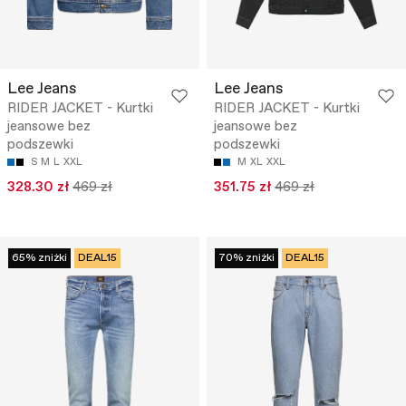
Lee Jeans
Lee Jeans
RIDER JACKET - Kurtki
RIDER JACKET - Kurtki
jeansowe bez
jeansowe bez
podszewki
podszewki
S
M
L
XXL
M
XL
XXL
328.30 zł
469 zł
351.75 zł
469 zł
65% zniżki
DEAL15
70% zniżki
DEAL15