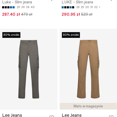
Luke - Slim jeans
LUKE - Slim jeans
29
36
38
40
28
29
30
31
32
287.40 zł
479 zł
290.95 zł
529 zł
80% zniżki
80% zniżki
Mało w magazynie
Lee Jeans
Lee Jeans