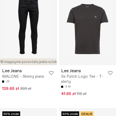
W magazynie pozostała jedna sztuka
Lee Jeans
Lee Jeans
MALONE - Skinny jeans
Ss Patch Logo Tee - T-
shirty
26
S
M
139.65 zł
399 zł
41.65 zł
119 zł
65% zniżki
80% zniżki
DEAL15