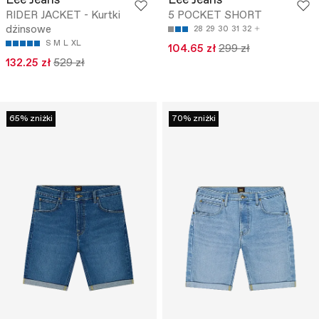
Lee Jeans
Lee Jeans
RIDER JACKET - Kurtki
5 POCKET SHORT
dżinsowe
28
29
30
31
32
S
M
L
XL
104.65 zł
299 zł
132.25 zł
529 zł
65% zniżki
70% zniżki