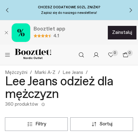
+15% DODATKOWEJ ZNIŻKI...
na koszulki, jeansy i koszule!
Użyj kodu*: DEAL15→
Booztlet app
zainstaluj
4.1
0
0
Mężczyźni
Marki A-Z
Lee Jeans
Lee Jeans odzież dla
mężczyzn
360 produktów
filtry
sortuj