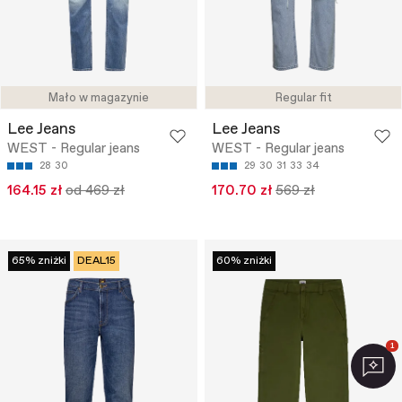
Mało w magazynie
Regular fit
Lee Jeans
Lee Jeans
WEST - Regular jeans
WEST - Regular jeans
28
30
29
30
31
33
34
164.15 zł
od 469 zł
170.70 zł
569 zł
65% zniżki
DEAL15
60% zniżki
1