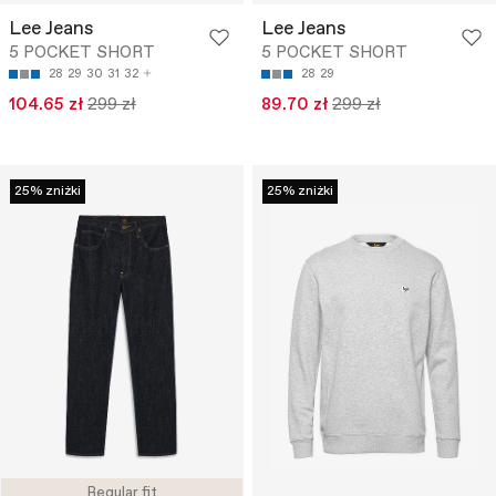
Lee Jeans
Lee Jeans
5 POCKET SHORT
5 POCKET SHORT
28
29
30
31
32
28
29
104.65 zł
299 zł
89.70 zł
299 zł
25% zniżki
25% zniżki
Regular fit