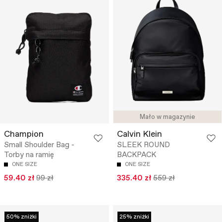
Mało w magazynie
Champion
Calvin Klein
Small Shoulder Bag -
SLEEK ROUND
Torby na ramię
BACKPACK
ONE SIZE
ONE SIZE
59.40 zł
99 zł
335.40 zł
559 zł
50% zniżki
25% zniżki