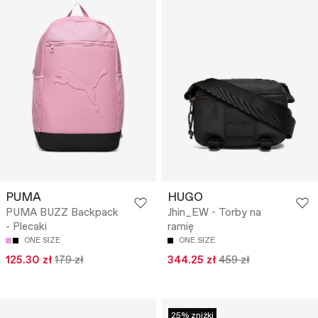
PUMA
HUGO
PUMA BUZZ Backpack
Jhin_EW - Torby na
- Plecaki
ramię
ONE SIZE
ONE SIZE
125.30 zł
179 zł
344.25 zł
459 zł
25% zniżki