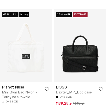
65% zniżki
Nowy
25% zniżki
EXTRA15
Planet Nusa
BOSS
Mini Gym Bag Nylon -
Daxter_MP_Doc case
Torby na siłownię
ONE SIZE
ONE SIZE
1139.25 zł
1519 zł