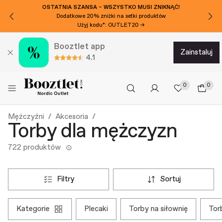
OSTATNIA SZANSA – WSZYSTKO MUSI ZNIKNĄĆ!
Dodatkowe 20% zniżki na setki produktów
Użyj kodu*: OUTLET20 →
Booztlet app
zainstaluj
4.1
0
0
Mężczyźni
Akcesoria
Torby dla mężczyzn
722 produktów
filtry
sortuj
kategorie
plecaki
torby na siłownię
to