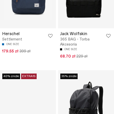
Herschel
Jack Wolfskin
Settlement
365 BAG - Torba
Akcesoria
ONE SIZE
ONE SIZE
179.55 zł
399 zł
68.70 zł
229 zł
40% zniżki
EXTRA15
35% zniżki