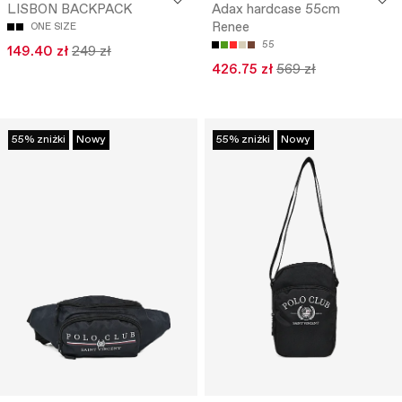
LISBON BACKPACK
Adax hardcase 55cm
Renee
ONE SIZE
55
149.40 zł
249 zł
426.75 zł
569 zł
55% zniżki
Nowy
55% zniżki
Nowy