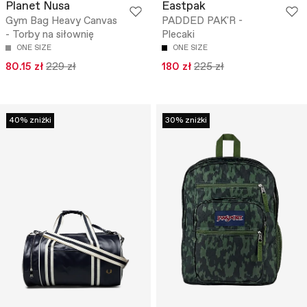
Planet Nusa
Eastpak
Gym Bag Heavy Canvas
PADDED PAK'R -
- Torby na siłownię
Plecaki
ONE SIZE
ONE SIZE
80.15 zł
229 zł
180 zł
225 zł
40% zniżki
30% zniżki