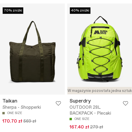
70% zniżki
40% zniżki
W magazynie pozostała jedna sztu
Taikan
Superdry
Sherpa - Shopperki
OUTDOOR 28L
BACKPACK - Plecaki
ONE SIZE
ONE SIZE
170.70 zł
569 zł
167.40 zł
279 zł