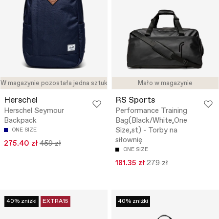
W magazynie pozostała jedna sztuka
Mało w magazynie
Herschel
RS Sports
Herschel Seymour
Performance Training
Backpack
Bag(Black/White,One
Size,st) - Torby na
ONE SIZE
siłownię
275.40 zł
459 zł
ONE SIZE
181.35 zł
279 zł
40% zniżki
EXTRA15
40% zniżki