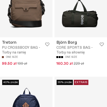
Tretorn
Björn Borg
PU CROSSBODY BAG -
CORE SPORTS BAG -
Torby na ramię
Torby na siłownię
ONE SIZE
ONE SIZE
99.50 zł
199 zł
160.30 zł
229 zł
40% zniżki
35% zniżki
EXTRA15