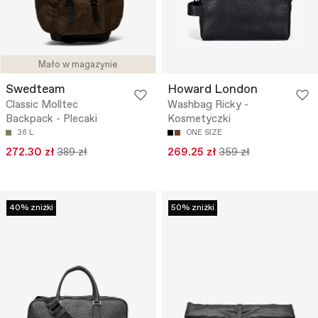
Mało w magazynie
Swedteam
Howard London
Classic Molltec
Washbag Ricky -
Backpack - Plecaki
Kosmetyczki
36 L
ONE SIZE
272.30 zł
389 zł
269.25 zł
359 zł
40% zniżki
50% zniżki