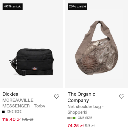
40% zniżki
25% zniżki
Dickies
The Organic
Company
MOREAUVILLE
MESSENGER - Torby
Net shoulder bag -
ONE SIZE
Shopperki
ONE SIZE
119.40 zł
199 zł
74.25 zł
99 zł