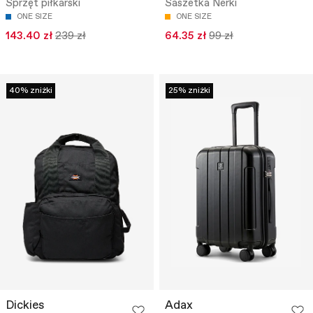
Sprzęt piłkarski
Saszetka Nerki
ONE SIZE
ONE SIZE
143.40 zł
239 zł
64.35 zł
99 zł
40% zniżki
25% zniżki
Dickies
Adax