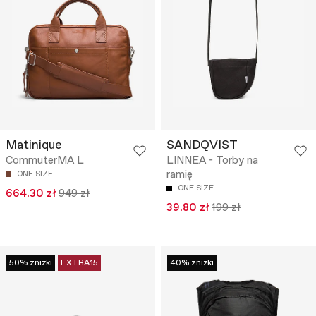
Matinique
SANDQVIST
CommuterMA L
LINNEA - Torby na
ramię
ONE SIZE
ONE SIZE
664.30 zł
949 zł
39.80 zł
199 zł
50% zniżki
EXTRA15
40% zniżki