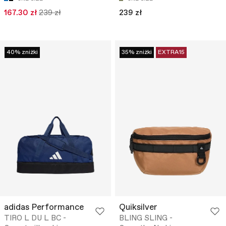
167.30 zł
239 zł
239 zł
40% zniżki
35% zniżki
EXTRA15
adidas Performance
Quiksilver
TIRO L DU L BC -
BLING SLING -