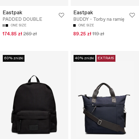
Eastpak
Eastpak
PADDED DOUBLE
BUDDY - Torby na ramię
ONE SIZE
ONE SIZE
174.85 zł
269 zł
89.25 zł
119 zł
60% zniżki
40% zniżki
EXTRA15