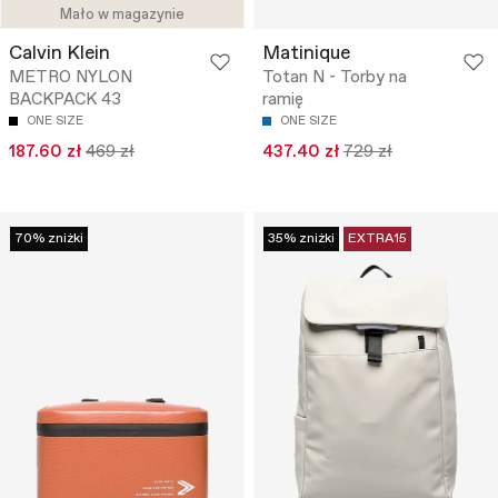
Mało w magazynie
Calvin Klein
Matinique
METRO NYLON
Totan N - Torby na
BACKPACK 43
ramię
ONE SIZE
ONE SIZE
187.60 zł
469 zł
437.40 zł
729 zł
70% zniżki
35% zniżki
EXTRA15