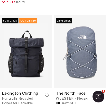
59.15 zł
169 zł
50% zniżki
OUTLET20
25% zniżki
1
Lexington Clothing
The North Face
Huntsville Recycled
W JESTER - Plecaki
Polyester Packable
OS WOMEN