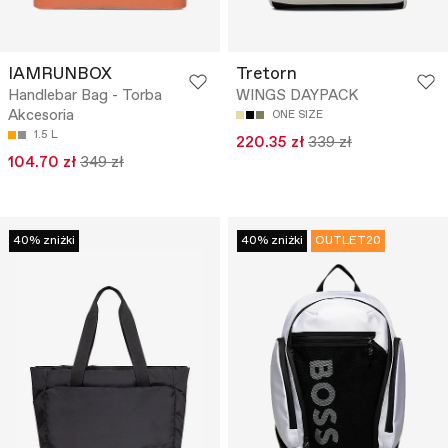
IAMRUNBOX
Tretorn
Handlebar Bag - Torba
WINGS DAYPACK
Akcesoria
ONE SIZE
1.5 L
220.35 zł
339 zł
104.70 zł
349 zł
40% zniżki
40% zniżki
OUTLET20