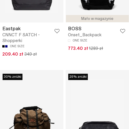
Mało w magazynie
Eastpak
BOSS
CNNCT F SATCH -
Onset_Backpack
Shopperki
ONE SIZE
ONE SIZE
773.40 zł
1289 zł
209.40 zł
349 zł
30% zniżki
25% zniżki