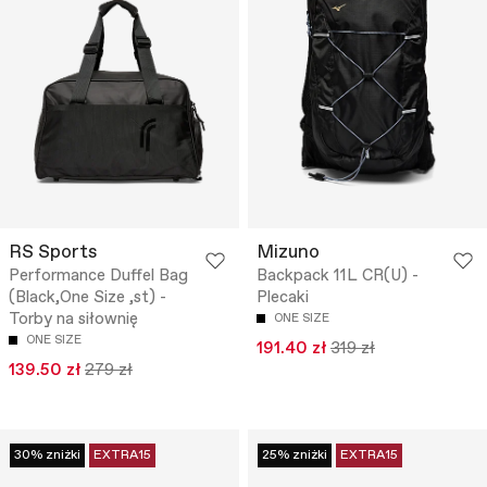
RS Sports
Mizuno
Performance Duffel Bag
Backpack 11L CR(U) -
(Black,One Size ,st) -
Plecaki
Torby na siłownię
ONE SIZE
ONE SIZE
191.40 zł
319 zł
139.50 zł
279 zł
30% zniżki
EXTRA15
25% zniżki
EXTRA15