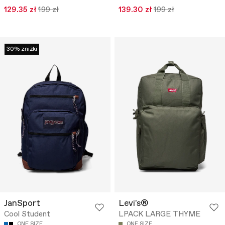
129.35 zł
199 zł
139.30 zł
199 zł
30% zniżki
JanSport
Levi's®
Cool Student
LPACK LARGE THYME
ONE SIZE
ONE SIZE