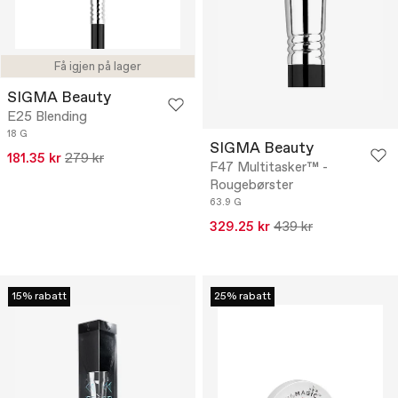
Få igjen på lager
SIGMA Beauty
E25 Blending
18 G
SIGMA Beauty
181.35 kr
279 kr
F47 Multitasker™ -
Rougebørster
63.9 G
329.25 kr
439 kr
15% rabatt
25% rabatt