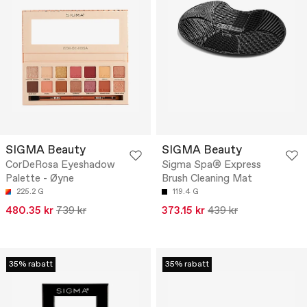
SIGMA Beauty
SIGMA Beauty
CorDeRosa Eyeshadow
Sigma Spa® Express
Palette - Øyne
Brush Cleaning Mat
225.2 G
119.4 G
480.35 kr
739 kr
373.15 kr
439 kr
35% rabatt
35% rabatt