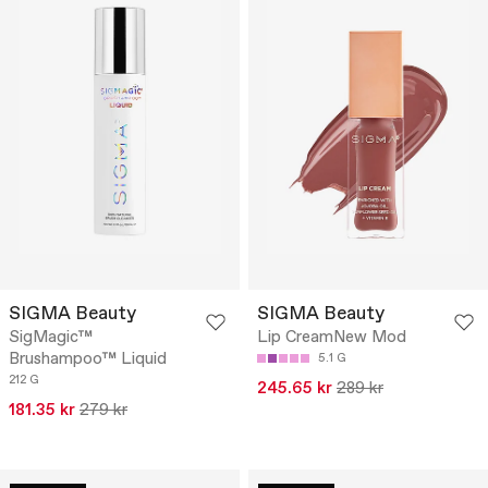
SIGMA Beauty
SIGMA Beauty
SigMagic™
Lip CreamNew Mod
Brushampoo™ Liquid
5.1 G
212 G
245.65 kr
289 kr
181.35 kr
279 kr