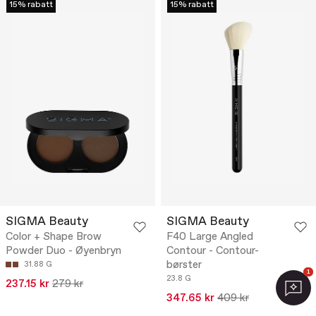
15% rabatt
15% rabatt
SIGMA Beauty
SIGMA Beauty
Color + Shape Brow
F40 Large Angled
Powder Duo - Øyenbryn
Contour - Contour-
børster
31.88 G
1
23.8 G
237.15 kr
279 kr
347.65 kr
409 kr