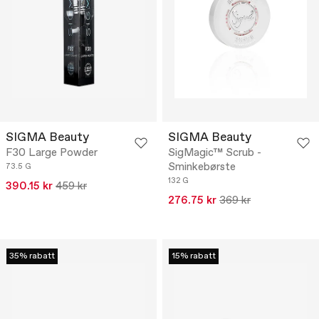
SIGMA Beauty
SIGMA Beauty
F30 Large Powder
SigMagic™ Scrub -
Sminkebørste
73.5 G
132 G
390.15 kr
459 kr
276.75 kr
369 kr
35% rabatt
15% rabatt