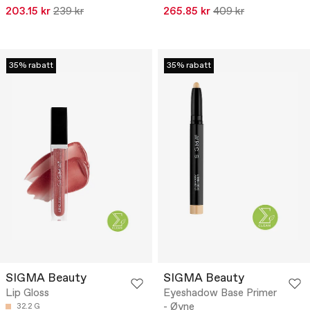
203.15 kr
239 kr
265.85 kr
409 kr
35% rabatt
35% rabatt
SIGMA Beauty
SIGMA Beauty
Lip Gloss
Eyeshadow Base Primer
- Øyne
32.2 G