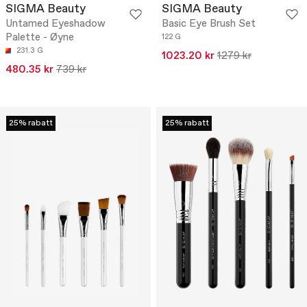
SIGMA Beauty
SIGMA Beauty
Untamed Eyeshadow
Basic Eye Brush Set
Palette - Øyne
122 G
231.3 G
1023.20 kr
1279 kr
480.35 kr
739 kr
25% rabatt
25% rabatt