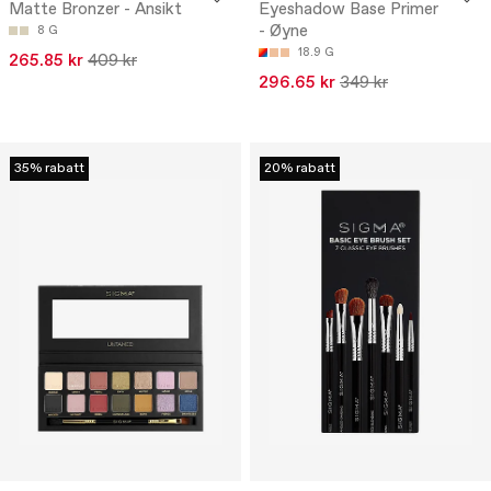
Matte Bronzer - Ansikt
Eyeshadow Base Primer
- Øyne
8 G
18.9 G
265.85 kr
409 kr
296.65 kr
349 kr
35% rabatt
20% rabatt