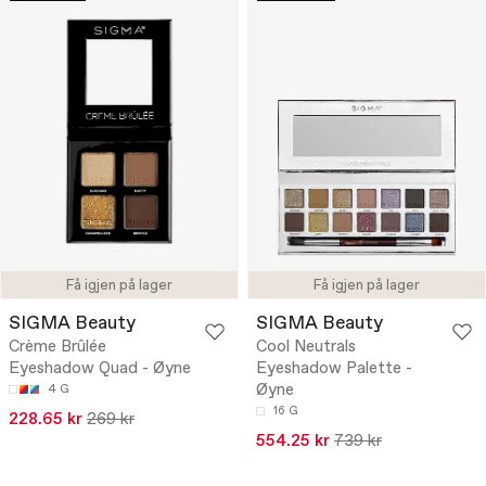
Få igjen på lager
Få igjen på lager
SIGMA Beauty
SIGMA Beauty
Crème Brûlée
Cool Neutrals
Eyeshadow Quad - Øyne
Eyeshadow Palette -
Øyne
4 G
16 G
228.65 kr
269 kr
554.25 kr
739 kr