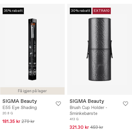
35% rabatt
30% rabatt
EXTRA10
Få igjen på lager
SIGMA Beauty
SIGMA Beauty
E55 Eye Shading
Brush Cup Holder -
Sminkebørste
20.8 G
413 G
181.35 kr
279 kr
321.30 kr
459 kr