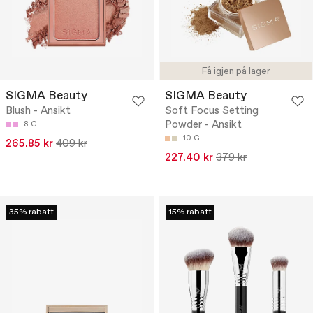
Få igjen på lager
SIGMA Beauty
SIGMA Beauty
Blush - Ansikt
Soft Focus Setting
Powder - Ansikt
8 G
10 G
265.85 kr
409 kr
227.40 kr
379 kr
35% rabatt
15% rabatt