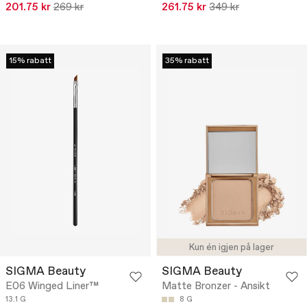
201.75 kr
269 kr
261.75 kr
349 kr
15% rabatt
35% rabatt
Kun én igjen på lager
SIGMA Beauty
SIGMA Beauty
E06 Winged Liner™
Matte Bronzer - Ansikt
13.1 G
8 G