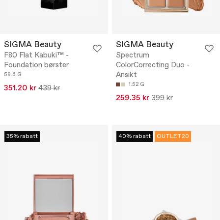
SIGMA Beauty
SIGMA Beauty
F80 Flat Kabuki™ -
Spectrum
Foundation børster
ColorCorrecting Duo -
Ansikt
59.6 G
1.52 G
351.20 kr
439 kr
259.35 kr
399 kr
35% rabatt
40% rabatt
OUTLET20