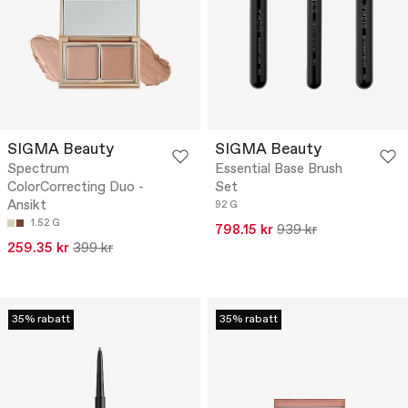
SIGMA Beauty
SIGMA Beauty
Spectrum
Essential Base Brush
ColorCorrecting Duo -
Set
Ansikt
92 G
1.52 G
798.15 kr
939 kr
259.35 kr
399 kr
35% rabatt
35% rabatt