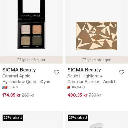
Få igjen på lager
Få igjen på lager
SIGMA Beauty
SIGMA Beauty
Caramel Apple
Sculpt Highlight +
Eyeshadow Quad - Øyne
Contour Palette - Ansikt
4 G
85.04 G
174.85 kr
269 kr
480.35 kr
739 kr
25% rabatt
25% rabatt