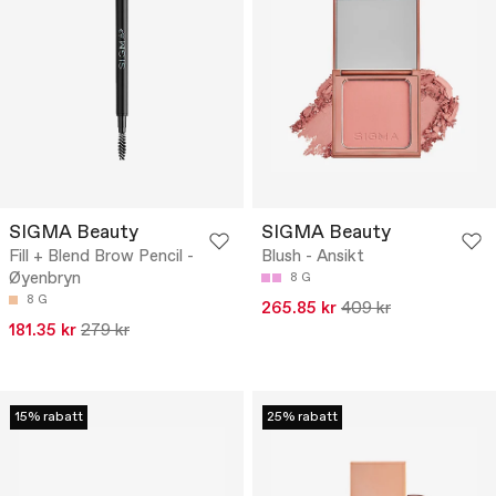
SIGMA Beauty
SIGMA Beauty
Fill + Blend Brow Pencil -
Blush - Ansikt
Øyenbryn
8 G
8 G
265.85 kr
409 kr
181.35 kr
279 kr
15% rabatt
25% rabatt