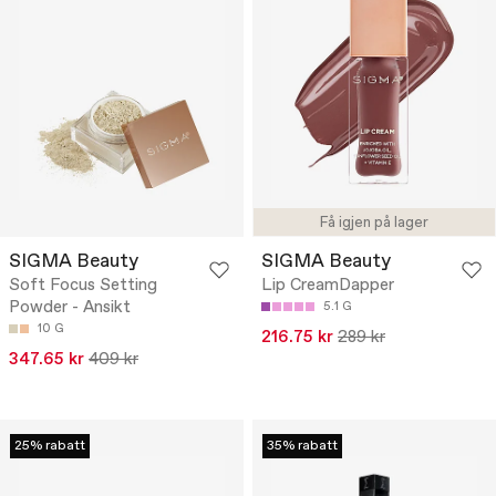
Få igjen på lager
SIGMA Beauty
SIGMA Beauty
Soft Focus Setting
Lip CreamDapper
Powder - Ansikt
5.1 G
10 G
216.75 kr
289 kr
347.65 kr
409 kr
25% rabatt
35% rabatt