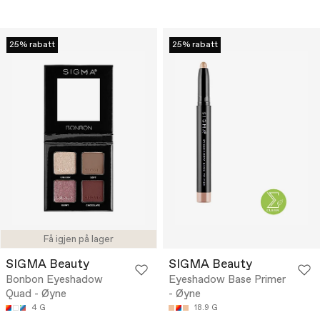
25% rabatt
25% rabatt
Få igjen på lager
SIGMA Beauty
SIGMA Beauty
Bonbon Eyeshadow
Eyeshadow Base Primer
Quad - Øyne
- Øyne
4 G
18.9 G