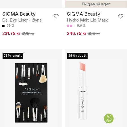
Få igjen på lager
SIGMA Beauty
SIGMA Beauty
Gel Eye Liner - Øyne
Hydro Melt Lip Mask
39 G
9.6 G
231.75 kr
309 kr
246.75 kr
329 kr
25% rabatt
25% rabatt