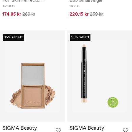
F67 Skin Perfector™
E65 Small Angle
42.26 G
14.7 G
174.85 kr
269 kr
220.15 kr
259 kr
35% rabatt
15% rabatt
SIGMA Beauty
SIGMA Beauty