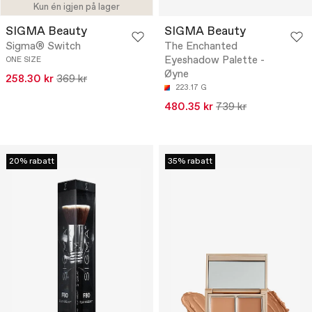
Kun én igjen på lager
SIGMA Beauty
SIGMA Beauty
Sigma® Switch
The Enchanted
Eyeshadow Palette -
ONE SIZE
Øyne
258.30 kr
369 kr
223.17 G
480.35 kr
739 kr
20% rabatt
35% rabatt