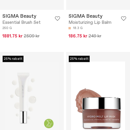
SIGMA Beauty
SIGMA Beauty
Essential Brush Set
Moisturizing Lip Balm
250 G
18.3 G
1881.75 kr
2509 kr
186.75 kr
249 kr
25% rabatt
25% rabatt