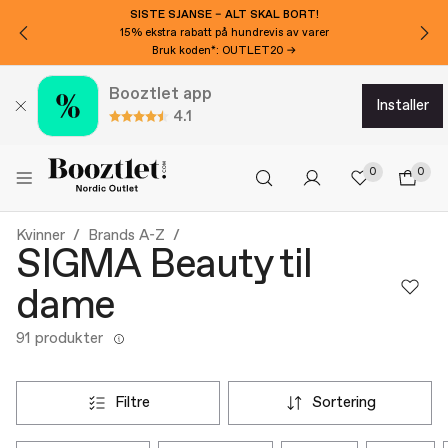
SISTE SJANSE – ALT SKAL BORT!
15% ekstra rabatt på hundrevis av varer
Bruk koden*: OUTLET20 →
Booztlet app
installer
4.1
0
0
Kvinner
Brands A-Z
SIGMA Beauty til
dame
91 produkter
filtre
sortering