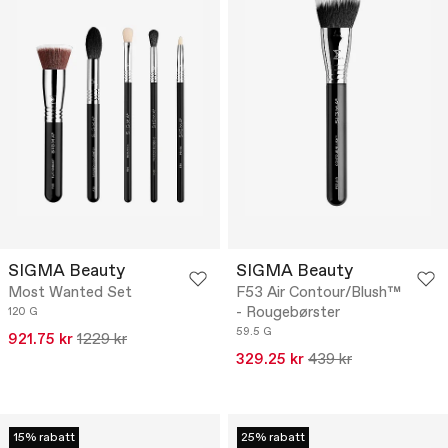
SIGMA Beauty
SIGMA Beauty
Most Wanted Set
F53 Air Contour/Blush™
- Rougebørster
120 G
59.5 G
921.75 kr
1229 kr
329.25 kr
439 kr
15% rabatt
25% rabatt