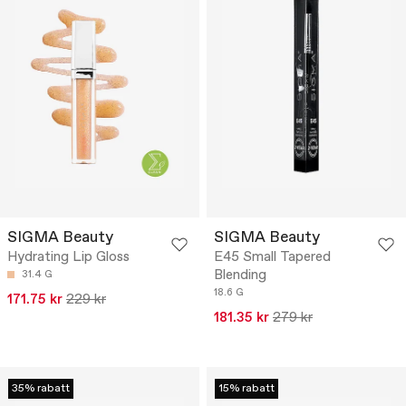
SIGMA Beauty
SIGMA Beauty
Hydrating Lip Gloss
E45 Small Tapered
Blending
31.4 G
18.6 G
171.75 kr
229 kr
181.35 kr
279 kr
35% rabatt
15% rabatt