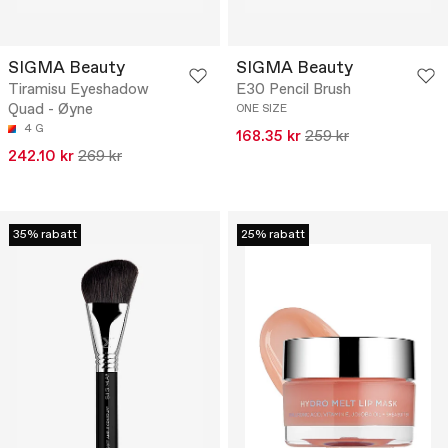
SIGMA Beauty
SIGMA Beauty
Tiramisu Eyeshadow
E30 Pencil Brush
Quad - Øyne
ONE SIZE
4 G
168.35 kr
259 kr
242.10 kr
269 kr
35% rabatt
25% rabatt