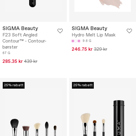
SIGMA Beauty
SIGMA Beauty
F23 Soft Angled
Hydro Melt Lip Mask
Contour™ - Contour-
9.6 G
børster
246.75 kr
329 kr
67 G
285.35 kr
439 kr
25% rabatt
25% rabatt