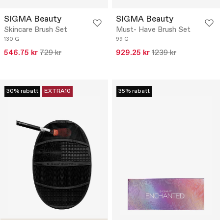
SIGMA Beauty
SIGMA Beauty
Skincare Brush Set
Must- Have Brush Set
130 G
99 G
546.75 kr
729 kr
929.25 kr
1239 kr
30% rabatt
EXTRA10
35% rabatt