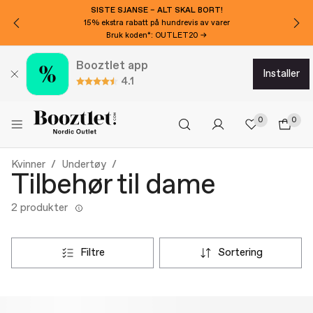
SISTE SJANSE – ALT SKAL BORT!
15% ekstra rabatt på hundrevis av varer
Bruk koden*: OUTLET20 →
Booztlet app
installer
4.1
0
0
Kvinner
Undertøy
Tilbehør til dame
2 produkter
filtre
sortering