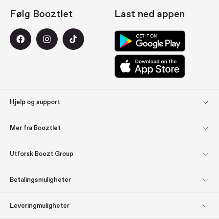
Følg Booztlet
Last ned appen
Hjelp og support
Kundeservice
Returer
Mer fra Booztlet
Levering
Betaling
Meld deg på
Om oss
Utforsk Boozt Group
nyhetsbrevene våre
Utforsk Boozt Group
Firmainformasjon
Bli inspirert: Gavetips
Gavekort
Betalingsmuligheter
Investor relations
Ansvar
Presse og utmerkelser
Boozt.com
Leveringmuligheter