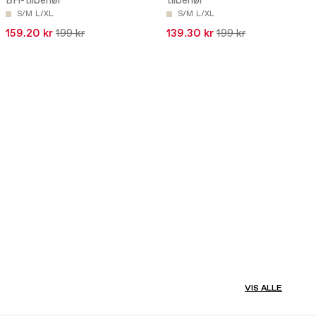
BH-tilbehør
tilbehør
S/M
L/XL
S/M
L/XL
159.20 kr
199 kr
139.30 kr
199 kr
VIS ALLE