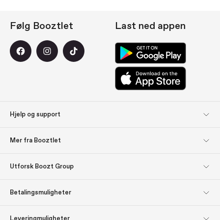
Følg Booztlet
Last ned appen
Hjelp og support
Kundeservice
Returer
Mer fra Booztlet
Levering
Betaling
Meld deg på
Om oss
Utforsk Boozt Group
nyhetsbrevene våre
Utforsk Boozt Group
Firmainformasjon
Bli inspirert: Gavetips
Gavekort
Betalingsmuligheter
Investor relations
Ansvar
Presse og utmerkelser
Boozt.com
Leveringmuligheter