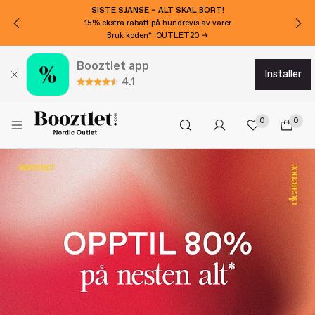
SISTE SJANSE – ALT SKAL BORT!
15% ekstra rabatt på hundrevis av varer
Bruk koden*: OUTLET20 →
Booztlet app
installer
4.1
0
0