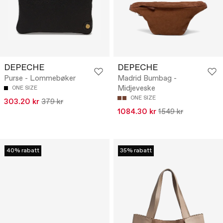
DEPECHE
DEPECHE
Purse - Lommebøker
Madrid Bumbag -
Midjeveske
ONE SIZE
ONE SIZE
303.20 kr
379 kr
1084.30 kr
1549 kr
40% rabatt
35% rabatt