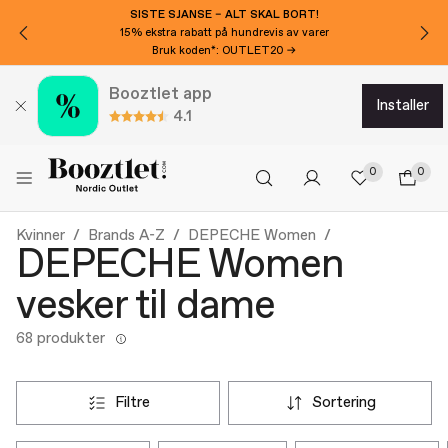
VIL DU HA 150 KR EKSTRA AVSLAG?
Meld deg på nyhetsbrevet vårt!
Booztlet app
installer
4.1
0
0
Kvinner
Brands A-Z
DEPECHE Women
DEPECHE Women
vesker til dame
68 produkter
filtre
sortering