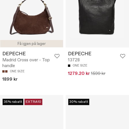
Få igjen på lager
DEPECHE
DEPECHE
Madrid Cross over - Top
13728
handle
ONE SIZE
ONE SIZE
1279.20 kr
1599 kr
1899 kr
35% rabatt
EXTRA10
30% rabatt