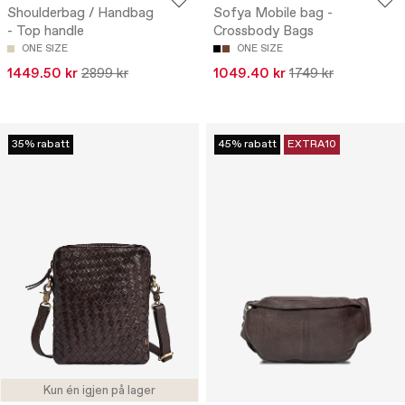
Shoulderbag / Handbag
Sofya Mobile bag -
- Top handle
Crossbody Bags
ONE SIZE
ONE SIZE
1449.50 kr
2899 kr
1049.40 kr
1749 kr
35% rabatt
45% rabatt
EXTRA10
Kun én igjen på lager