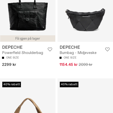
Få igjen på lager
DEPECHE
DEPECHE
Powerfield Shoulderbag
Bumbag - Midjeveske
ONE SIZE
ONE SIZE
2299 kr
1154.45 kr
2099 kr
40% rabatt
40% rabatt