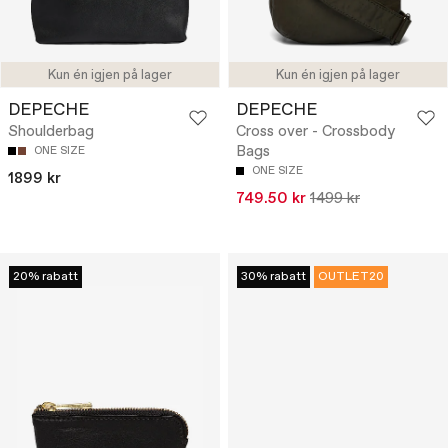
Kun én igjen på lager
Kun én igjen på lager
DEPECHE
DEPECHE
Shoulderbag
Cross over - Crossbody
Bags
ONE SIZE
ONE SIZE
1899 kr
749.50 kr
1499 kr
20% rabatt
30% rabatt
OUTLET20