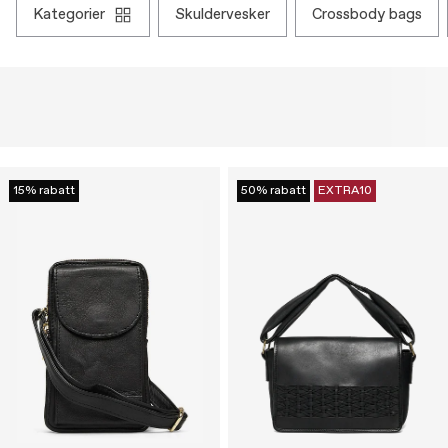
kategorier
skuldervesker
crossbody bags
15% rabatt
50% rabatt
EXTRA10