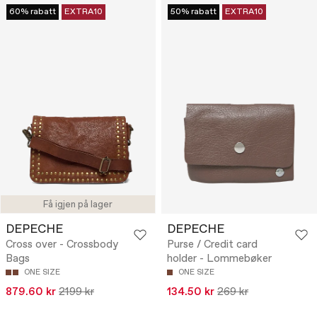
60% rabatt
EXTRA10
50% rabatt
EXTRA10
Få igjen på lager
DEPECHE
DEPECHE
Cross over - Crossbody
Purse / Credit card
Bags
holder - Lommebøker
ONE SIZE
ONE SIZE
879.60 kr
2199 kr
134.50 kr
269 kr