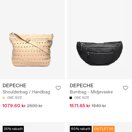
DEPECHE
DEPECHE
Shoulderbag / Handbag
Bumbag - Midjeveske
ONE SIZE
ONE SIZE
1079.60 kr
2699 kr
1571.65 kr
1849 kr
25% rabatt
60% rabatt
OUTLET20