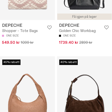
Få igjen på lager
DEPECHE
DEPECHE
Shopper - Tote Bags
Golden Chic Workbag
ONE SIZE
ONE SIZE
549.50 kr
1099 kr
1739.40 kr
2899 kr
45% rabatt
40% rabatt