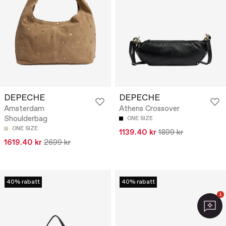
DEPECHE
DEPECHE
Amsterdam
Athens Crossover
Shoulderbag
ONE SIZE
ONE SIZE
1139.40 kr
1899 kr
1619.40 kr
2699 kr
40% rabatt
40% rabatt
1