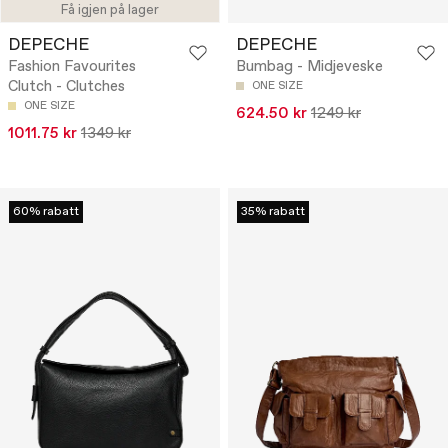
Få igjen på lager
DEPECHE
DEPECHE
Fashion Favourites
Bumbag - Midjeveske
Clutch - Clutches
ONE SIZE
ONE SIZE
624.50 kr
1249 kr
1011.75 kr
1349 kr
60% rabatt
35% rabatt