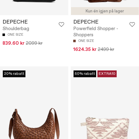
Kun én igjen på lager
DEPECHE
DEPECHE
Shoulderbag
Powerfield Shopper -
Shoppers
ONE SIZE
ONE SIZE
839.60 kr
2099 kr
1624.35 kr
2499 kr
20% rabatt
50% rabatt
EXTRA10