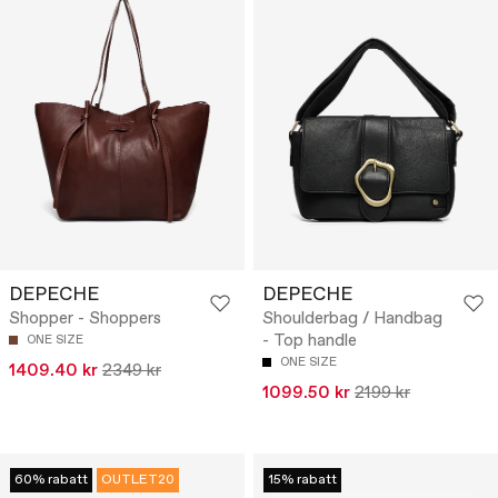
DEPECHE
DEPECHE
Shopper - Shoppers
Shoulderbag / Handbag
- Top handle
ONE SIZE
ONE SIZE
1409.40 kr
2349 kr
1099.50 kr
2199 kr
60% rabatt
OUTLET20
15% rabatt