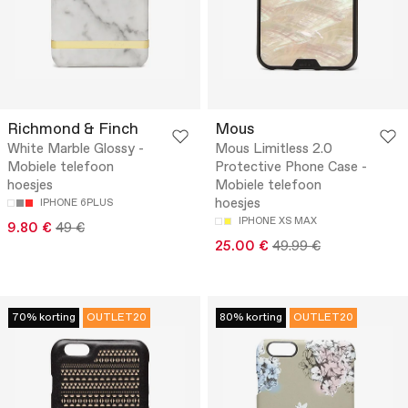
Richmond & Finch
Mous
White Marble Glossy -
Mous Limitless 2.0
Mobiele telefoon
Protective Phone Case -
hoesjes
Mobiele telefoon
hoesjes
IPHONE 6PLUS
IPHONE XS MAX
9.80 €
49 €
25.00 €
49.99 €
70% korting
OUTLET20
80% korting
OUTLET20