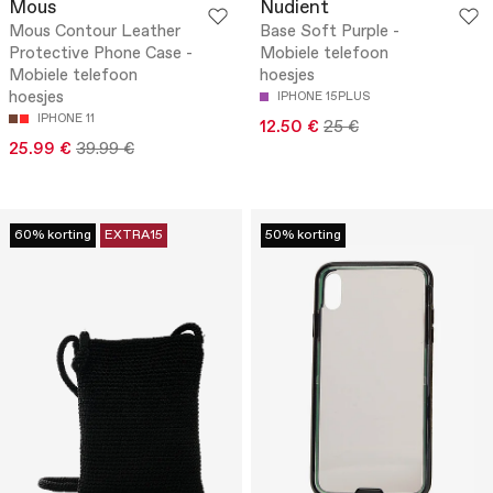
Mous
Nudient
Mous Contour Leather
Base Soft Purple -
Protective Phone Case -
Mobiele telefoon
Mobiele telefoon
hoesjes
hoesjes
IPHONE 15PLUS
IPHONE 11
12.50 €
25 €
25.99 €
39.99 €
60% korting
EXTRA15
50% korting