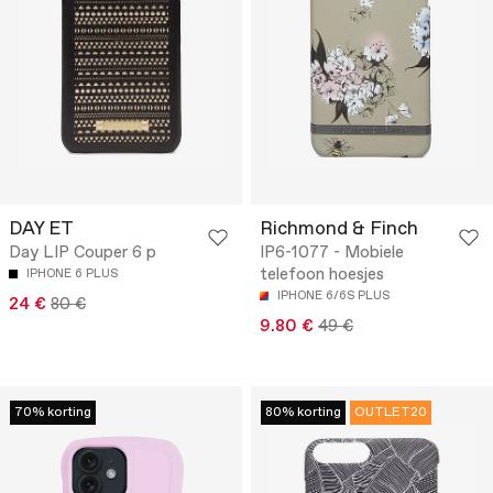
DAY ET
Richmond & Finch
Day LIP Couper 6 p
IP6-1077 - Mobiele
telefoon hoesjes
IPHONE 6 PLUS
IPHONE 6/6S PLUS
24 €
80 €
9.80 €
49 €
70% korting
80% korting
OUTLET20