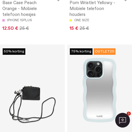
Base Case Peach
Pom Wristlet Yellowy -
Orange - Mobiele
Mobiele telefoon
telefoon hoesjes
houders
IPHONE 15PLUS
ONE SIZE
12.50 €
25 €
15 €
25 €
50% korting
75% korting
OUTLET20
1