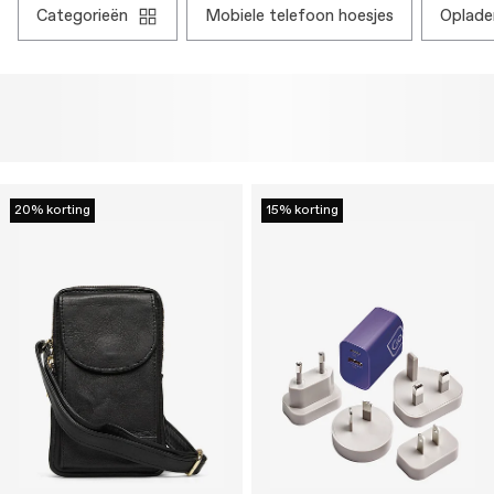
categorieën
mobiele telefoon hoesjes
oplad
20% korting
15% korting