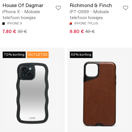
House Of Dagmar
Richmond & Finch
iPhone X - Mobiele
IP7-0999 - Mobiele
telefoon hoesjes
telefoon hoesjes
IPHONE X
IPHONE 7PLUS
7.80 €
39 €
9.80 €
49 €
70% korting
OUTLET20
50% korting