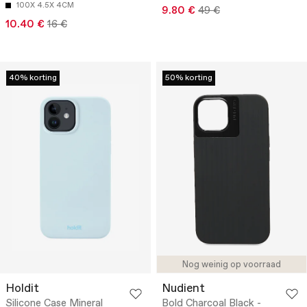
100X 4.5X 4CM
9.80 €
49 €
10.40 €
16 €
40% korting
50% korting
Nog weinig op voorraad
Holdit
Nudient
Silicone Case Mineral
Bold Charcoal Black -