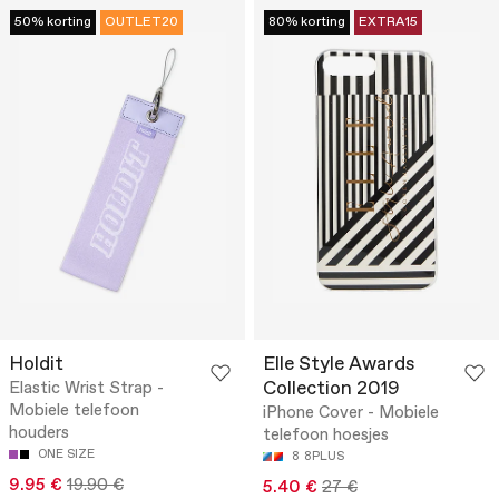
50% korting
OUTLET20
80% korting
EXTRA15
Holdit
Elle Style Awards
Collection 2019
Elastic Wrist Strap -
Mobiele telefoon
iPhone Cover - Mobiele
houders
telefoon hoesjes
ONE SIZE
8
8PLUS
9.95 €
19.90 €
5.40 €
27 €