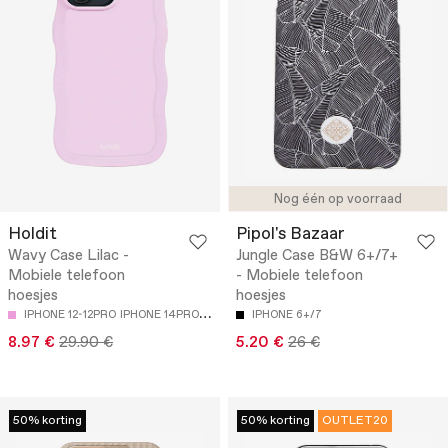
Nog één op voorraad
Holdit
Pipol's Bazaar
Wavy Case Lilac -
Jungle Case B&W 6+/7+
Mobiele telefoon
- Mobiele telefoon
hoesjes
hoesjes
IPHONE 12-12PRO
IPHONE 14PRO MAX
IPHONE 6+/7
8.97 €
29.90 €
5.20 €
26 €
50% korting
50% korting
OUTLET20