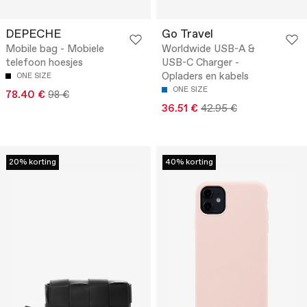
DEPECHE
Go Travel
Mobile bag - Mobiele
Worldwide USB-A &
telefoon hoesjes
USB-C Charger -
Opladers en kabels
ONE SIZE
ONE SIZE
78.40 €
98 €
36.51 €
42.95 €
20% korting
40% korting