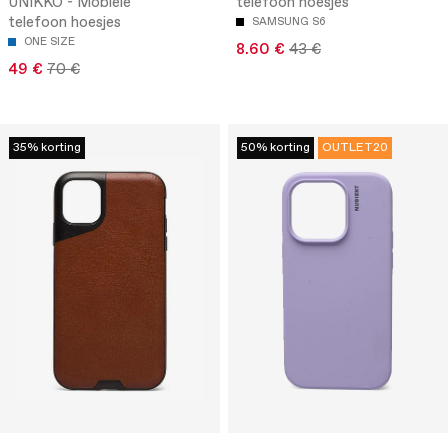
UNIKKO - Mobiele
telefoon hoesjes
telefoon hoesjes
SAMSUNG S6
ONE SIZE
8.60 €
43 €
49 €
70 €
35% korting
50% korting
OUTLET20