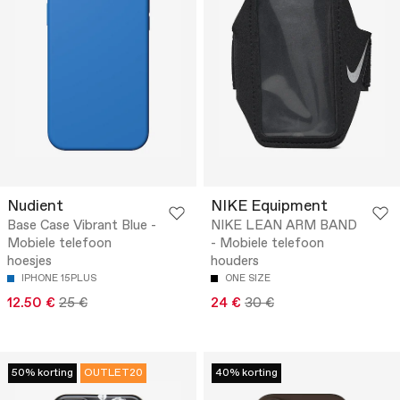
Nudient
NIKE Equipment
Base Case Vibrant Blue -
NIKE LEAN ARM BAND
Mobiele telefoon
- Mobiele telefoon
hoesjes
houders
IPHONE 15PLUS
ONE SIZE
12.50 €
25 €
24 €
30 €
50% korting
OUTLET20
40% korting