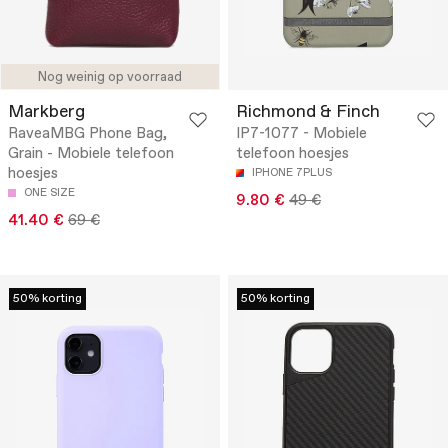
Nog weinig op voorraad
Markberg
Richmond & Finch
RaveaMBG Phone Bag,
IP7-1077 - Mobiele
Grain - Mobiele telefoon
telefoon hoesjes
hoesjes
IPHONE 7PLUS
ONE SIZE
9.80 €
49 €
41.40 €
69 €
50% korting
50% korting