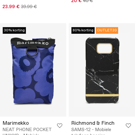
20 €
40 €
23.99 €
39.99 €
30% korting
80% korting
OUTLET20
Marimekko
Richmond & Finch
NEAT PHONE POCKET
SAMS-12 - Mobiele