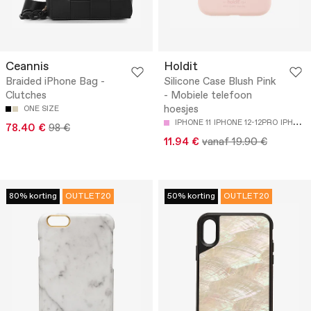
Ceannis
Holdit
Braided iPhone Bag -
Silicone Case Blush Pink
Clutches
- Mobiele telefoon
hoesjes
ONE SIZE
IPHONE 11
IPHONE 12-12PRO
IPHONE 14
78.40 €
98 €
11.94 €
vanaf 19.90 €
80% korting
OUTLET20
50% korting
OUTLET20