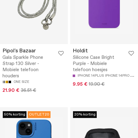
Pipol's Bazaar
Holdit
Gala Sparkle Phone
Silicone Case Bright
Strap 130 Silver -
Purple - Mobiele
Mobiele telefoon
telefoon hoesjes
houders
IPHONE 14PLUS
IPHONE 14PRO MAX
ONE SIZE
9.95 €
19.90 €
21.90 €
36.51 €
50% korting
OUTLET20
20% korting