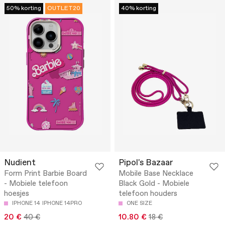
50% korting
OUTLET20
40% korting
Nudient
Pipol's Bazaar
Form Print Barbie Board
Mobile Base Necklace
- Mobiele telefoon
Black Gold - Mobiele
hoesjes
telefoon houders
IPHONE 14
IPHONE 14PRO
ONE SIZE
20 €
40 €
10.80 €
18 €