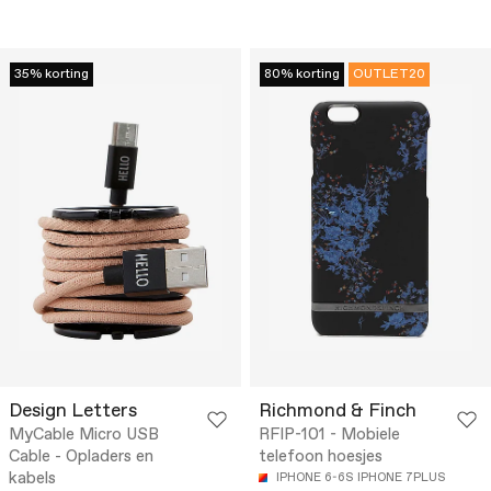
35% korting
80% korting
OUTLET20
Design Letters
Richmond & Finch
MyCable Micro USB
RFIP-101 - Mobiele
Cable - Opladers en
telefoon hoesjes
kabels
IPHONE 6-6S
IPHONE 7PLUS