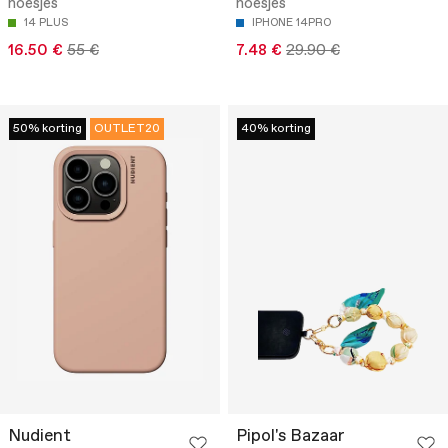
hoesjes
hoesjes
14 PLUS
IPHONE 14PRO
16.50 €
55 €
7.48 €
29.90 €
50% korting
OUTLET20
40% korting
Nudient
Pipol's Bazaar