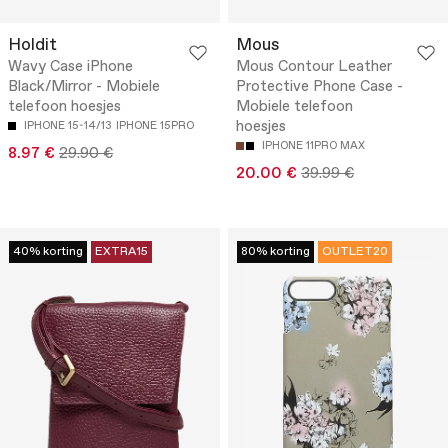
Holdit
Mous
Wavy Case iPhone
Mous Contour Leather
Black/Mirror - Mobiele
Protective Phone Case -
telefoon hoesjes
Mobiele telefoon
hoesjes
IPHONE 15-14/13
IPHONE 15PRO
IPHONE 11PRO MAX
8.97 €
29.90 €
20.00 €
39.99 €
40% korting
EXTRA15
80% korting
OUTLET20