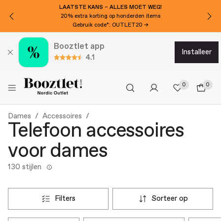
WIL JE €20 EXTRA KORTING?
Abonneer je op onze nieuwsbrief!
Booztlet app
installeer
4.1
0
0
Dames
Accessoires
Telefoon accessoires
voor dames
130 stijlen
filters
sorteer op