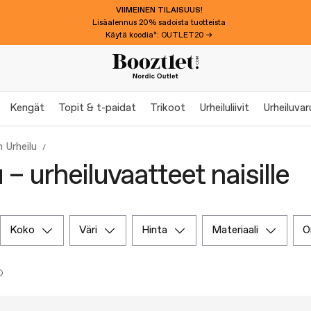
VIIMEINEN TILAISUUS!
Lisäalennus 20% sadoista tuotteista
Käytä koodia*: OUTLET20 →
Kengät
Topit & t-paidat
Trikoot
Urheiluliivit
Urheiluva
 Urheilu
 – urheiluvaatteet naisille
koko
väri
hinta
materiaali