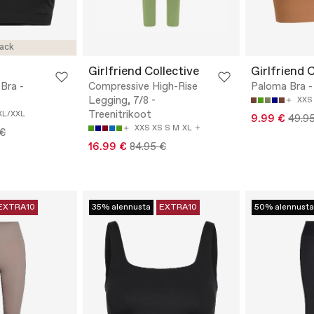
ack
Girlfriend Collective
Girlfriend 
Bra -
Compressive High-Rise
Paloma Bra - U
Legging, 7/8 -
XXS
Treenitrikoot
XL/XXL
9.99 €
49.9
XXS
XS
S
M
XL
 €
16.99 €
84.95 €
EXTRA10
35% alennusta
EXTRA10
50% alennusta