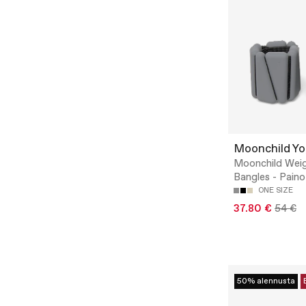
Moonchild Y
Moonchild Wei
Bangles - Paino
ONE SIZE
37.80 €
54 €
50% alennusta