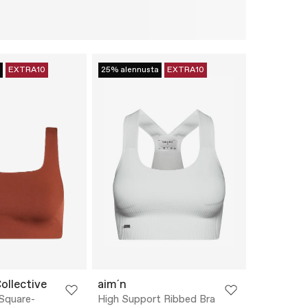
EXTRA10
25% alennusta
EXTRA10
Collective
aim´n
Square-
High Support Ribbed Bra