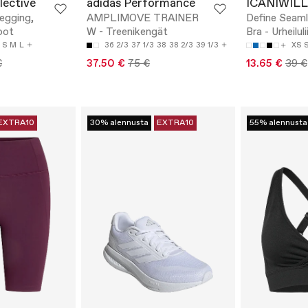
lective
adidas Performance
ICANIWILL
egging,
AMPLIMOVE TRAINER
Define Seaml
koot
W - Treenikengät
Bra - Urheiluli
S
M
L
36 2/3
37 1/3
38
38 2/3
39 1/3
XS
€
37.50 €
75 €
13.65 €
39 €
EXTRA10
30% alennusta
EXTRA10
55% alennusta