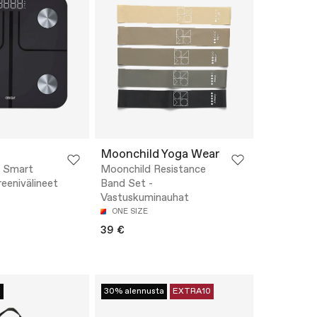
Moonchild Yoga Wear
 Smart
Moonchild Resistance
reenivälineet
Band Set -
Vastuskuminauhat
ONE SIZE
39 €
a
30% alennusta
EXTRA10