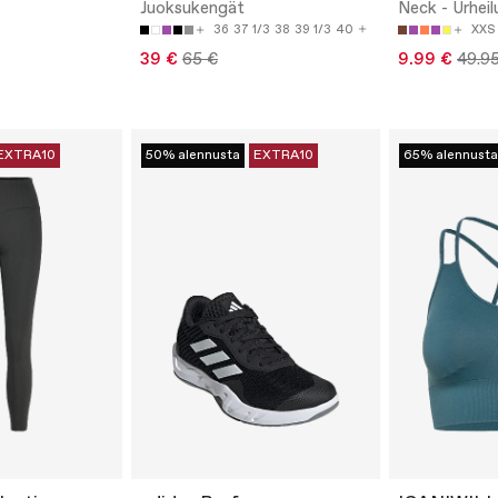
Juoksukengät
Neck - Urheilu
36
37 1/3
38
39 1/3
40
XXS
39 €
65 €
9.99 €
49.9
EXTRA10
50% alennusta
EXTRA10
65% alennusta