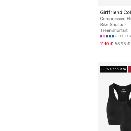
Girlfriend Col
Compressive Hi
Bike Shorts -
Treenishortsit
XXS
XS
11.19 €
55.95 €
55% alennusta