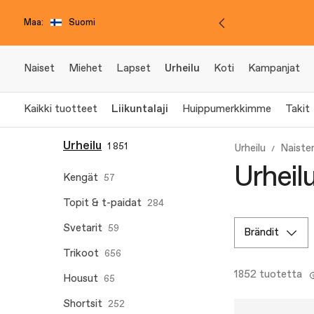
Maa:
Suomi
Naiset
Miehet
Lapset
Urheilu
Koti
Kampanjat
Kaikki tuotteet
Liikuntalaji
Huippumerkkimme
Takit
Urheilu
1 851
Urheilu
Naisten
Urheilu
Kengät
57
Topit & t-paidat
284
Svetarit
59
brändit
Trikoot
656
1852 tuotetta
Housut
65
Shortsit
252