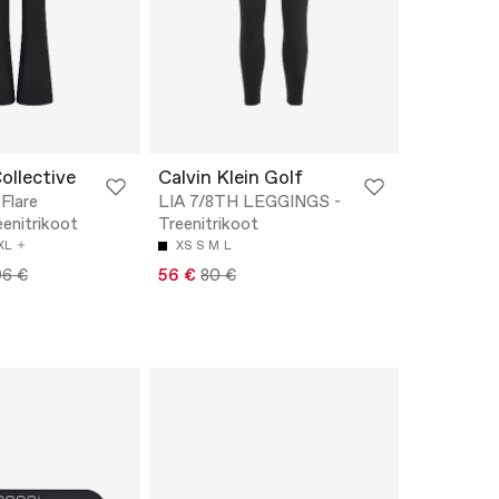
Collective
Calvin Klein Golf
Flare
LIA 7/8TH LEGGINGS -
eenitrikoot
Treenitrikoot
XL
XS
S
M
L
96 €
56 €
80 €