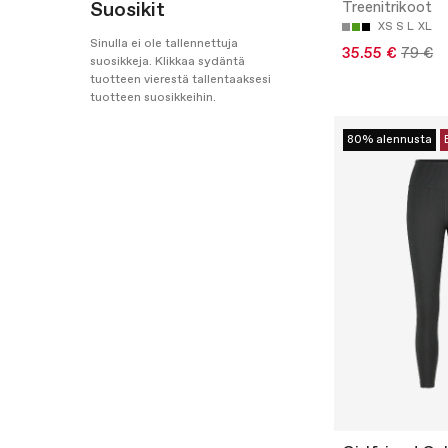
Suosikit
Treenitrikoot
XS
S
L
XL
Sinulla ei ole tallennettuja
35.55 €
79 €
suosikkeja. Klikkaa sydäntä
tuotteen vierestä tallentaaksesi
tuotteen suosikkeihin.
80% alennusta