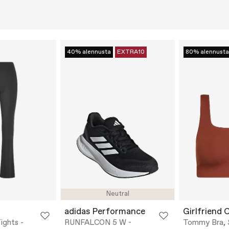
40% alennusta
EXTRA10
80% alennusta
Neutral
adidas Performance
Girlfriend 
ights -
RUNFALCON 5 W -
Tommy Bra, 