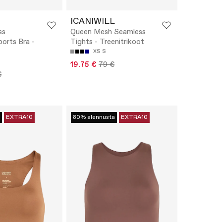
ICANIWILL
ss
Queen Mesh Seamless
ports Bra -
Tights - Treenitrikoot
XS
S
19.75 €
79 €
€
EXTRA10
80% alennusta
EXTRA10