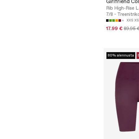
Girlfriend Col
Rib High-Rise L
7/8 - Treenitri
XXS
XS
17.99 €
89.95 
80% alennusta