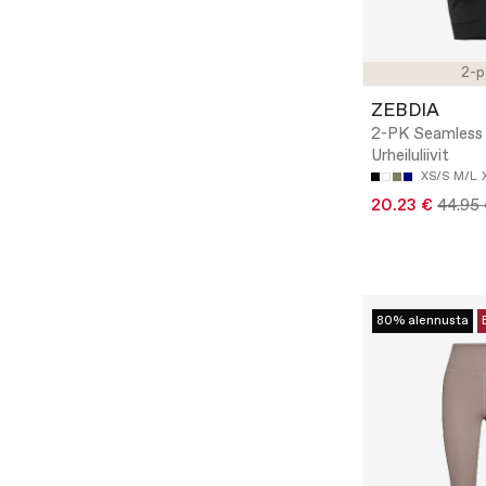
2-p
ZEBDIA
2-PK Seamless 
Urheiluliivit
XS/S
M/L
20.23 €
44.95
80% alennusta