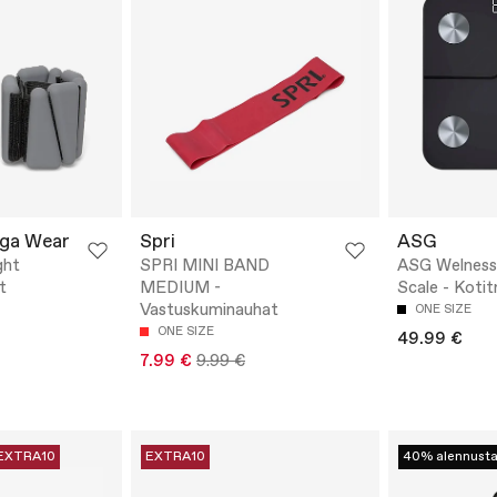
oga Wear
Spri
ASG
ght
SPRI MINI BAND
ASG Welness
t
MEDIUM -
Scale - Kotit
Vastuskuminauhat
ONE SIZE
ONE SIZE
49.99 €
7.99 €
9.99 €
EXTRA10
EXTRA10
40% alennust