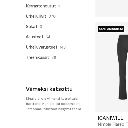
Kerrastohousut
1
Urheiluliivit
370
Sukat
3
55% alennusta
Asusteet
64
Urheiluvarusteet
143
Treenikassit
36
Viimeksi katsottu
Sinulla ei ole viimeksi katsottuja
tuotteita. Kun aloitat selaamisen,
katsomasi tuotteet näkyvät täällä.
ICANIWILL
Nimble Flared T