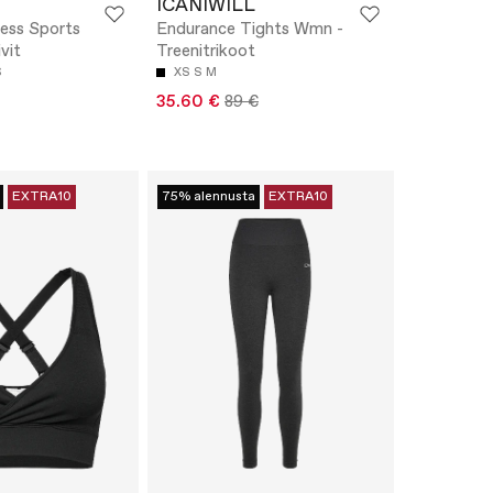
ICANIWILL
ess Sports
Endurance Tights Wmn -
ivit
Treenitrikoot
S
XS
S
M
35.60 €
89 €
EXTRA10
75% alennusta
EXTRA10