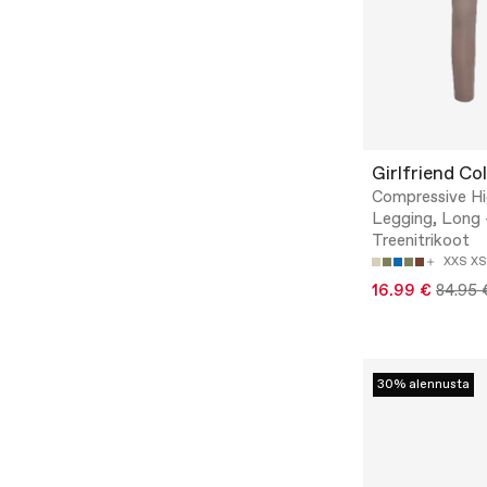
Girlfriend Col
Compressive Hi
Legging, Long 
Treenitrikoot
XXS
XS
16.99 €
84.95 
30% alennusta