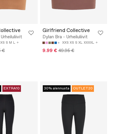
Collective
Girlfriend Collective
rheiluliivit
Dylan Bra - Urheiluliivit
XS
S
M
L
XXS
XS
S
XL
XXXXL
5 €
9.99 €
49.95 €
EXTRA10
30% alennusta
OUTLET20