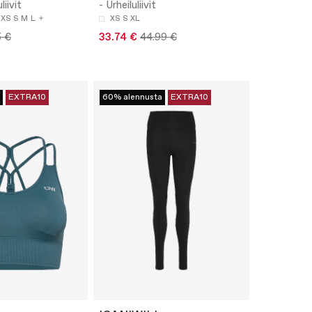
liivit
- Urheiluliivit
XS
S
M
L
XS
S
XL
5 €
33.74 €
44.99 €
EXTRA10
60% alennusta
EXTRA10