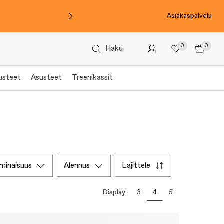
Asiakaspalvelu
0
0
Haku
rusteet
Asusteet
Treenikassit
ominaisuus
alennus
lajittele
Display:
3
4
5