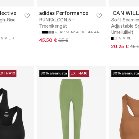
lective
adidas Performance
ICANIWILL
gh-Rise
RUNFALCON 5 -
Soft Seamle
Treenikengät
Adjustable S
Urheiluliivit
41 1/3
42
43 1/3
44
44 2/3
S
M
L
S
M
XL
45.50 €
65 €
20.25 €
45 
EXTRA10
80% alennusta
EXTRA10
80% alennusta