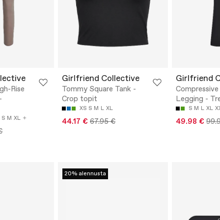
lective
Girlfriend Collective
Girlfriend 
gh-Rise
Tommy Square Tank -
Compressive 
-
Crop topit
Legging - Tr
XS
S
M
L
XL
S
M
L
XL
X
S
M
XL
44.17 €
67.95 €
49.98 €
99.
€
20% alennusta