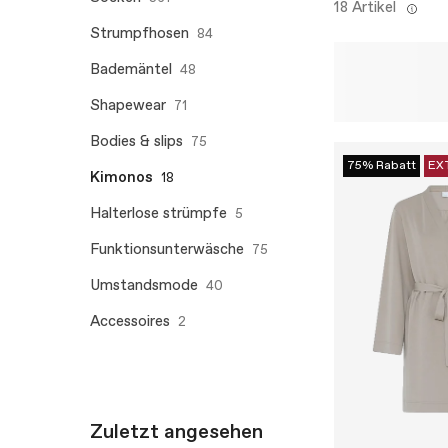
18 Artikel
Strumpfhosen
84
Bademäntel
48
Shapewear
71
Bodies & slips
75
75% Rabatt
EX
Kimonos
18
Halterlose strümpfe
5
Funktionsunterwäsche
75
Umstandsmode
40
Accessoires
2
Zuletzt angesehen