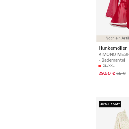
Noch ein Arti
Hunkemöller
KIMONO MES
- Bademantel
XL/XXL
29.50 €
59 €
30% Rabatt