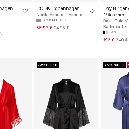
hagen
CCDK Copenhagen
Day Birger 
Mikkelsen
-
Noella Kimono - Kimonos
XS
S
M
L
XL
Rani- Fluid V
Bademantel
56.97 €
94.95 €
S
M
L
€
192 €
240 €
20% Rabatt
75% Rabatt