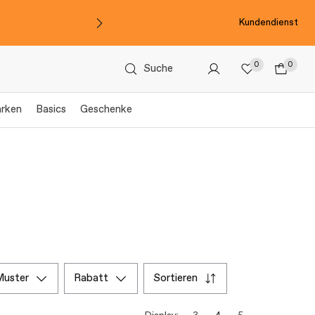
Kundendienst
0
0
Suche
arken
Basics
Geschenke
muster
rabatt
sortieren