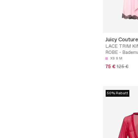
Juicy Couture
LACE TRIM K
ROBE - Badema
XS
S
M
75 €
125 €
50% Rabatt