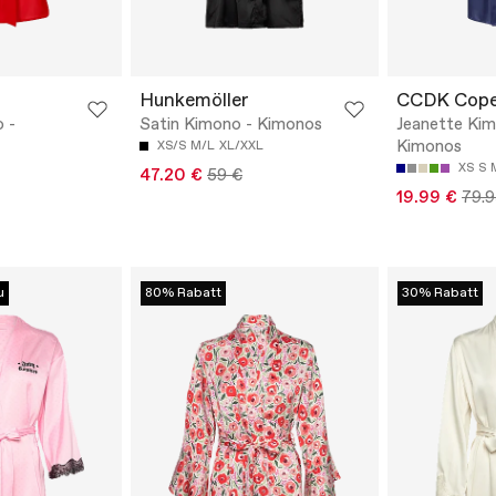
Hunkemöller
CCDK Cop
 -
Satin Kimono - Kimonos
Jeanette Kim
Kimonos
XS/S
M/L
XL/XXL
XS
S
47.20 €
59 €
19.99 €
79.9
u
80% Rabatt
30% Rabatt