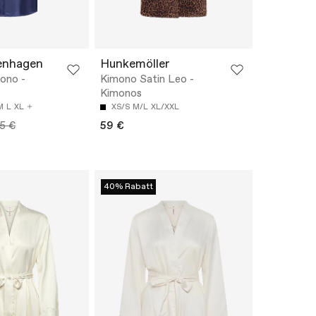
enhagen
Hunkemöller
ono -
Kimono Satin Leo -
Kimonos
M
L
XL
XS/S
M/L
XL/XXL
5 €
59 €
40% Rabatt