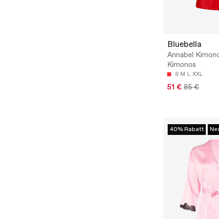
Bluebella
Annabel Kimono
Kimonos
S
M
L
XXL
51 €
85 €
40% Rabatt
Ne