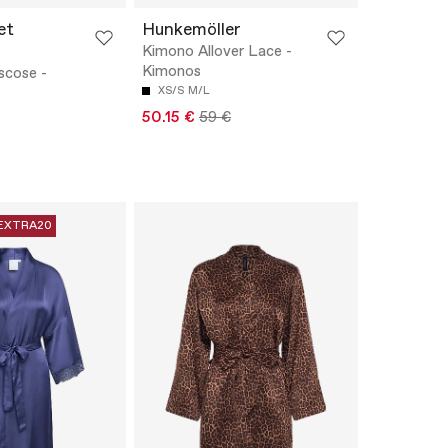
et
Hunkemöller
Kimono Allover Lace -
Kimonos
iscose -
XS/S
M/L
50.15 €
59 €
EXTRA20