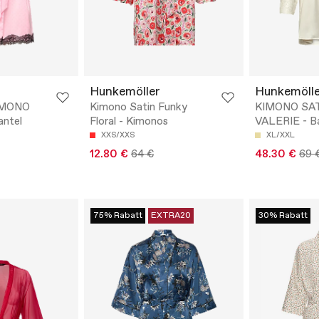
Hunkemöller
Hunkemölle
IMONO
Kimono Satin Funky
KIMONO SA
ntel
Floral - Kimonos
VALERIE - B
XXS/XXS
XL/XXL
12.80 €
64 €
48.30 €
69 
75% Rabatt
EXTRA20
30% Rabatt