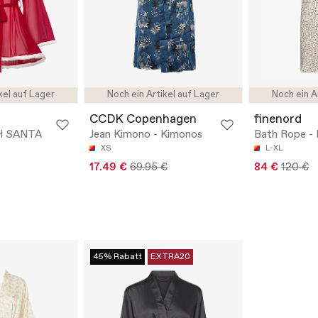
kel auf Lager
Noch ein Artikel auf Lager
Noch ein A
CCDK Copenhagen
finenord
H SANTA
Jean Kimono - Kimonos
Bath Rope -
XS
L-XL
17.49 €
69.95 €
84 €
120 €
45% Rabatt
EXTRA20