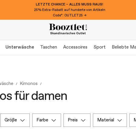
LETZTE CHANCE – ALLES MUSS RAUS!
25% Extra-Rabatt auf hunderte von Artikeln
Code*: OUTLET25 →
Unterwäsche
Taschen
Accessoires
Sport
Beliebte M
wäsche
Kimonos
os für damen
größe
farbe
preis
material