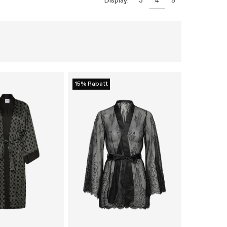
Display:
3
4
5
15% Rabatt