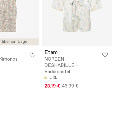
rtikel auf Lager
Etam
 Kimonos
NOREEN -
DESHABILLE -
Bademantel
L
XL
28.19 €
46.99 €