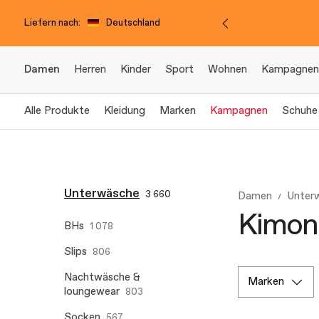
Liefern nach:
Deutschland
Damen
Herren
Kinder
Sport
Wohnen
Kampagnen
Alle Produkte
Kleidung
Marken
Kampagnen
Schuhe
Unterwäsche
3 660
Damen
Unter
Kimon
BHs
1 078
Slips
806
Nachtwäsche &
marken
loungewear
803
Socken
567