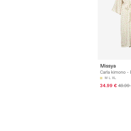
Missya
Carla kimono - B
M
L
XL
34.99 €
49.99