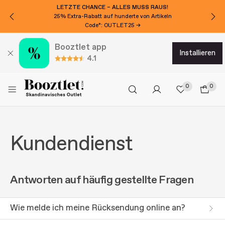
LETZTE CHANCE – ALLES MUSS RAUS!
25% Extra-Rabatt auf hunderte von Artikeln
Code*: OUTLET25 →
Booztlet app
installieren
4.1
0
0
Kundendienst
Antworten auf häufig gestellte Fragen
Wie melde ich meine Rücksendung online an?