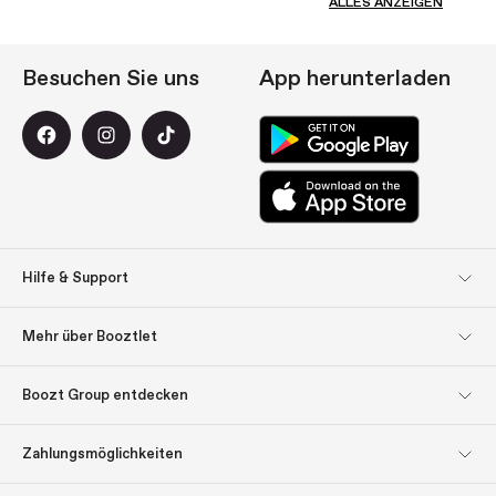
ALLES ANZEIGEN
Besuchen Sie uns
App herunterladen
Hilfe & Support
Kundendienst
Rücksendungen
Mehr über Booztlet
Lieferung
Bezahlung
Abonnieren Sie unseren
Impressum
Boozt Group entdecken
Newsletter
Boozt Group entdecken
Firmeninformation
Über uns
Lassen Sie sich inspirieren:
Zahlungsmöglichkeiten
Geschenk-Tipps
Investor Relations
Verantwortung