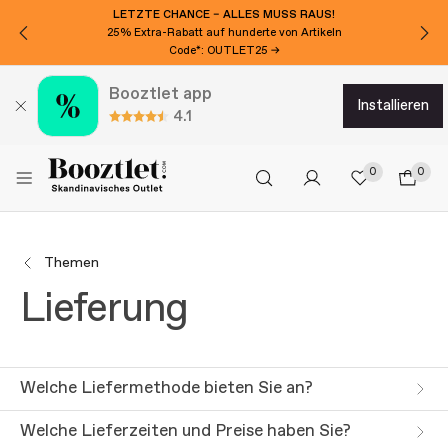
LETZTE CHANCE – ALLES MUSS RAUS!
25% Extra-Rabatt auf hunderte von Artikeln
Code*: OUTLET25 →
Booztlet app
installieren
4.1
0
0
Themen
Lieferung
Welche Liefermethode bieten Sie an?
Welche Lieferzeiten und Preise haben Sie?