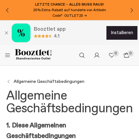
LETZTE CHANCE – ALLES MUSS RAUS!
25% Extra-Rabatt auf hunderte von Artikeln
Code*: OUTLET25 →
Booztlet app
installieren
4.1
0
0
Allgemeine Geschäftsbedingungen
Allgemeine
Geschäftsbedingungen
1. Diese Allgemeinen
Geschäftsbedingungen