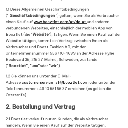
1.1 Diese Allgemeinen Geschäftsbedingungen
("
Geschäftsbedingungen
") gelten, wenn Sie als Verbraucher
einen Kauf auf
www.booztlet.com/at/de-at
und anderen
verbundenen Websites, einschließlich der mobilen App von
Booztlet (die "
Website
"), tätigen. Wenn Sie einen Kauf auf der
Website tätigen, kommt ein Vertrag zwischen Ihnen als
Verbraucher und Boozt Fashion AB, mit der
Unternehmensnummer 556710-4699 an der Adresse Hyllie
Boulevard 35, 215 37 Malmö, Schweden, zustande
("
Booztlet"
,
"uns"
oder
"wir
").
1.2 Sie können uns unter der E-Mail-
Adresse
customerservice_at@booztlet.com
oder unter der
Telefonnummer +46 10 551 55 37 erreichen (es gelten die
Ortstarife).
2. Bestellung und Vertrag
2.1 Booztlet verkauft nur an Kunden, die als Verbraucher
handeln. Wenn Sie einen Kauf auf der Website tätigen,