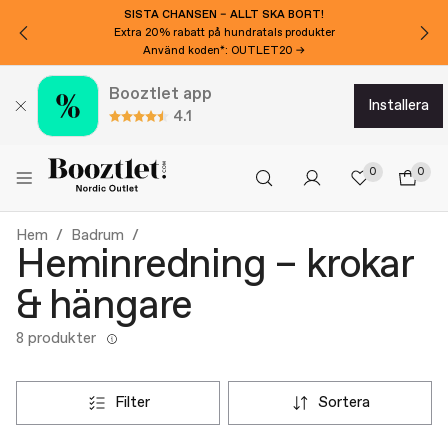
SISTA CHANSEN – ALLT SKA BORT!
Extra 20% rabatt på hundratals produkter
Använd koden*: OUTLET20 →
Booztlet app
installera
4.1
0
0
Hem
Badrum
Heminredning – krokar
& hängare
8 produkter
filter
sortera