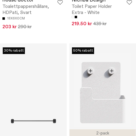
house doctor
Nichba Design
Toalettpappershållare,
Toilet Paper Holder
HDPati, Svart
Extra - White
18X6X0CM
219.50 kr
439 kr
203 kr
290 kr
30% rabatt
50% rabatt
2-pack