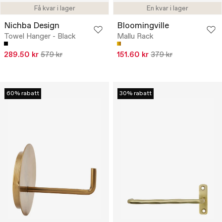
Få kvar i lager
En kvar i lager
Nichba Design
Bloomingville
Towel Hanger - Black
Mallu Rack
289.50 kr
579 kr
151.60 kr
379 kr
60% rabatt
30% rabatt