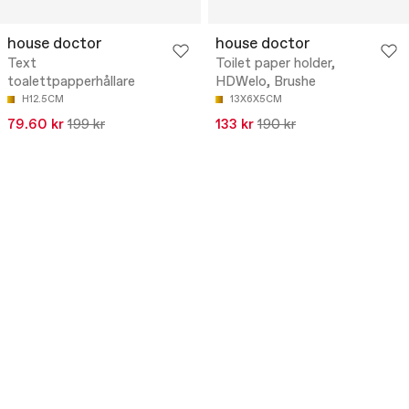
house doctor
house doctor
Text
Toilet paper holder,
toalettpapperhållare
HDWelo, Brushe
H12.5CM
13X6X5CM
79.60 kr
199 kr
133 kr
190 kr