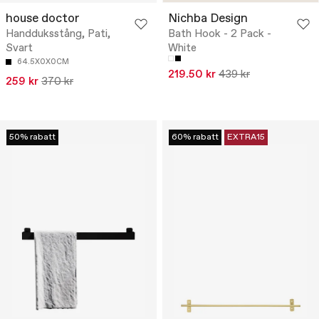
house doctor
Nichba Design
Handduksstång, Pati,
Bath Hook - 2 Pack -
Svart
White
64.5X0X0CM
219.50 kr
439 kr
259 kr
370 kr
50% rabatt
60% rabatt
EXTRA15