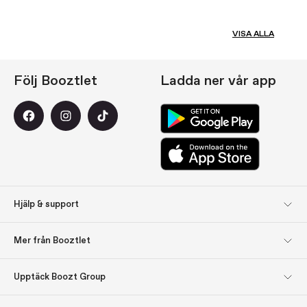
VISA ALLA
Följ Booztlet
Ladda ner vår app
Hjälp & support
Kundservice
Returer
Mer från Booztlet
Leverans
Betalning
Registrera dig till vårt
Om oss
Upptäck Boozt Group
nyhetsbrev
Upptäck Boozt Group
Företagsinformation
Bli inspirerad: Presenttips
Presentkort