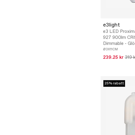
e3light
e3 LED Proxim
927 900lm CRI
Dimmable - Gl
Ø3X11CM
239.25 kr
319 
25% rabatt