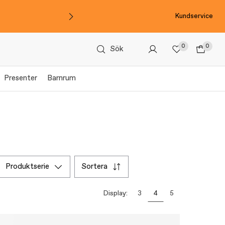
Kundservice
0
0
Sök
Presenter
Barnrum
produktserie
sortera
Display:
3
4
5