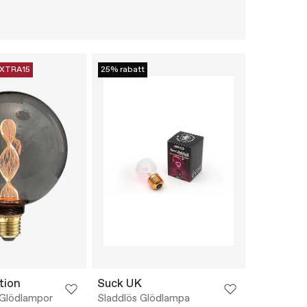
XTRA15
25% rabatt
tion
Suck UK
 Glödlampor
Sladdlös Glödlampa