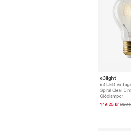
e3light
e3 LED Vintag
Spiral Clear Di
Glödlampor
179.25 kr
239 k