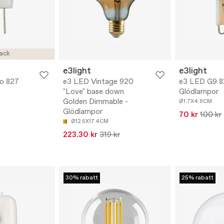
ack
e3light
e3light
ro 827
e3 LED Vintage 920
e3 LED G9 8
"Love" base down
Glödlampor
Golden Dimmable -
Ø1.7X4.9CM
Glödlampor
70 kr
100 kr
Ø12.5X17.4CM
223.30 kr
319 kr
30% rabatt
25% rabatt