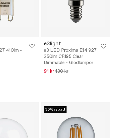
e3light
27 410lm -
e3 LED Proxima E14 927
250lm CRI95 Clear
Dimmable - Glödlampor
91 kr
130 kr
30% rabatt