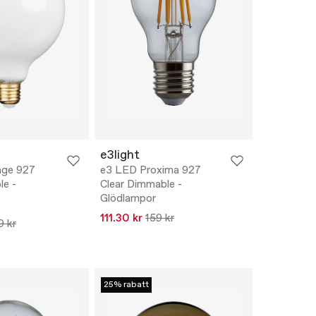
e3light
age 927
e3 LED Proxima 927
le -
Clear Dimmable -
Glödlampor
111.30 kr
159 kr
9 kr
25% rabatt