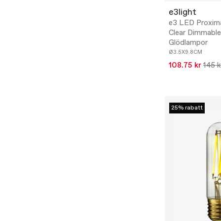
e3light
e3 LED Proxim
Clear Dimmable
Glödlampor
Ø3.5X9.8CM
108.75 kr
145 k
25% rabatt