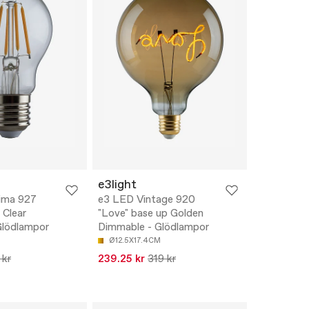
e3light
ima 927
e3 LED Vintage 920
 Clear
"Love" base up Golden
Glödlampor
Dimmable - Glödlampor
Ø12.5X17.4CM
 kr
239.25 kr
319 kr