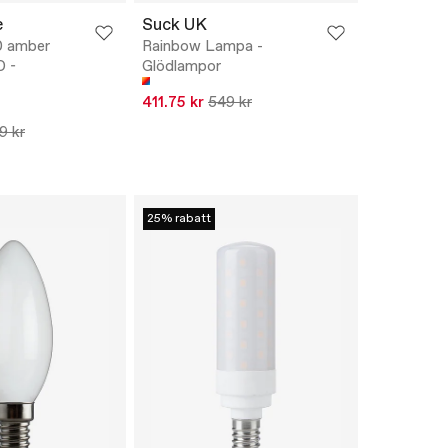
e
Suck UK
0 amber
Rainbow Lampa -
D -
Glödlampor
411.75 kr
549 kr
9 kr
25% rabatt