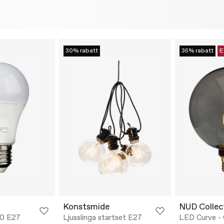
30% rabatt
35% rabatt
E
Konstsmide
NUD Collec
60 E27
Ljusslinga startset E27
LED Curve -