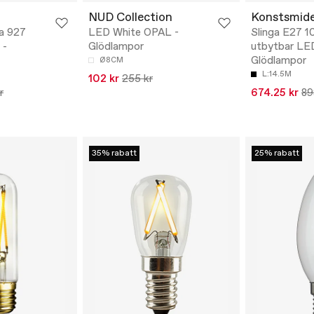
NUD Collection
Konstsmid
a 927
LED White OPAL -
Slinga E27 1
 -
Glödlampor
utbytbar LE
Glödlampor
Ø8CM
L:14.5M
102 kr
255 kr
r
674.25 kr
89
35% rabatt
25% rabatt