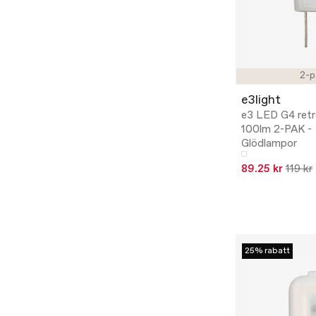
2-p
e3light
e3 LED G4 ret
100lm 2-PAK -
Glödlampor
89.25 kr
119 kr
25% rabatt