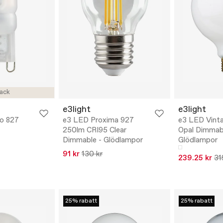
ack
e3light
e3light
ro 827
e3 LED Proxima 927
e3 LED Vint
250lm CRI95 Clear
Opal Dimmab
Dimmable - Glödlampor
Glödlampor
91 kr
130 kr
239.25 kr
31
25% rabatt
25% rabatt