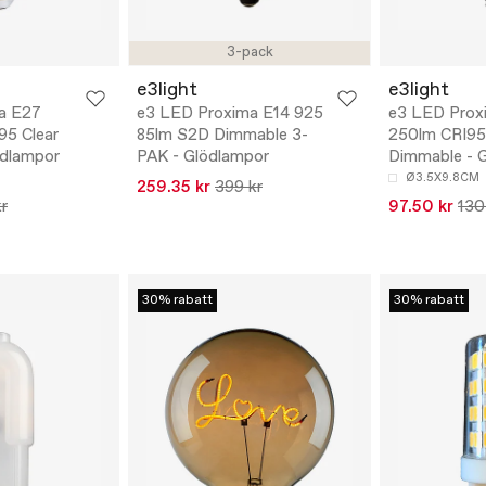
3-pack
e3light
e3light
a E27
e3 LED Proxima E14 925
e3 LED Prox
95 Clear
85lm S2D Dimmable 3-
250lm CRI95
ödlampor
PAK - Glödlampor
Dimmable - 
Ø3.5X9.8CM
259.35 kr
399 kr
kr
97.50 kr
130
30% rabatt
30% rabatt