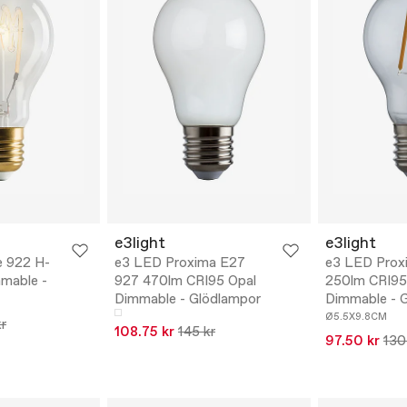
e3light
e3light
e 922 H-
e3 LED Proxima E27
e3 LED Prox
mmable -
927 470lm CRI95 Opal
250lm CRI95
Dimmable - Glödlampor
Dimmable - 
Ø5.5X9.8CM
r
108.75 kr
145 kr
97.50 kr
130