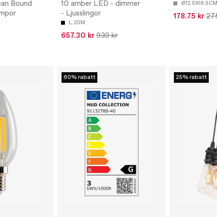
ean Bound
10 amber LED - dimmer
Ø12.5X16.5C
ampor
- Ljusslingor
178.75 kr
275
L:20M
657.30 kr
939 kr
60% rabatt
25% rabatt