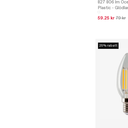
827 806 lm Oc
Plastic - Glödl
59.25 kr
79 kr
25% rabatt