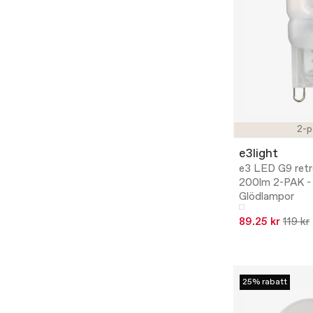
2-p
e3light
e3 LED G9 ret
200lm 2-PAK -
Glödlampor
89.25 kr
119 kr
25% rabatt