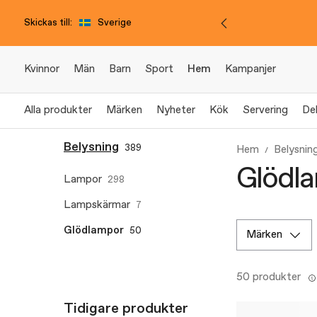
Skickas till:
Sverige
Kvinnor
Män
Barn
Sport
Hem
Kampanjer
Alla produkter
Märken
Nyheter
Kök
Servering
De
Belysning
389
Hem
Belysnin
Glödl
Lampor
298
Lampskärmar
7
Glödlampor
50
märken
50 produkter
Tidigare produkter