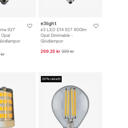
e3light
ima 927
e3 LED E14 927 900lm
 Opal
Opal Dimmable -
Glödlampor
Glödlampor
299.25 kr
399 kr
 kr
30% rabatt