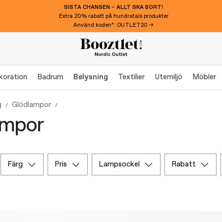
SISTA CHANSEN – ALLT SKA BORT!
Extra 20% rabatt på hundratals produkter
Använd koden*: OUTLET20 →
koration
Badrum
Belysning
Textilier
Utemiljö
Möbler
g
Glödlampor
ampor
färg
pris
lampsockel
rabatt