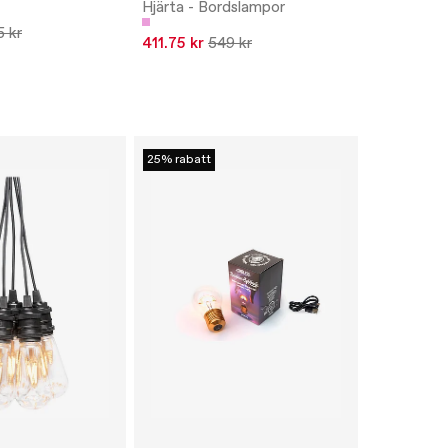
Hjärta - Bordslampor
M
 kr
411.75 kr
549 kr
25% rabatt