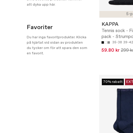
att dyka upp här.
5-p
KAPPA
Favoriter
Tennis sock - F
pack - Strumpo
Du har inga favoritprodukter. Klicka
på hjärtat vid sidan av produkten
35-38
39-42
du tycker om för att spara den som
59.80 kr
299 k
en favorit.
70% rabatt
EXT