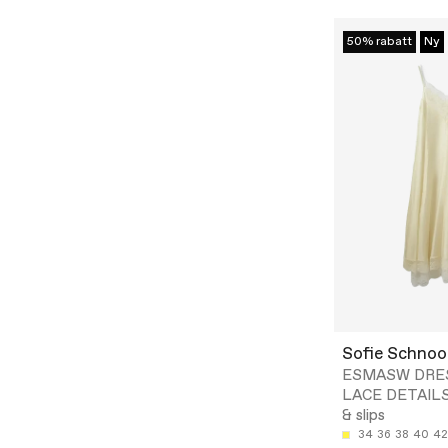
50% rabatt
Ny
Sofie Schnoo
ESMASW DRE
LACE DETAILS 
& slips
34
36
38
40
42