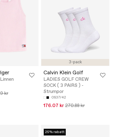
3-pack
iger
Calvin Klein Golf
Linnen
LADIES GOLF CREW
SOCK ( 3 PAIRS ) -
Strumpor
9 kr
OS37/42
176.07 kr
270.88 kr
25% rabatt