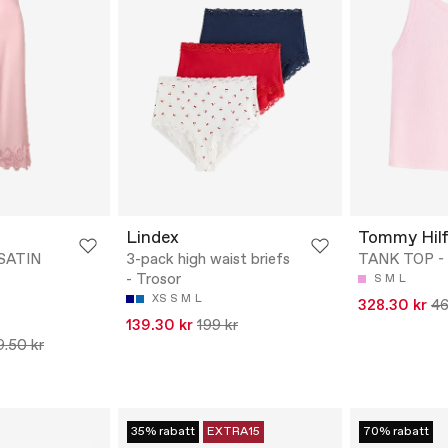
Lindex
Tommy Hilf
SATIN
3-pack high waist briefs
TANK TOP - 
- Trosor
S
M
L
XS
S
M
L
328.30 kr
46
139.30 kr
199 kr
9.50 kr
35% rabatt
EXTRA15
70% rabatt