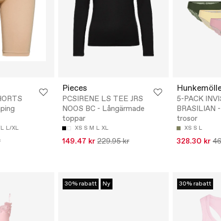
Pieces
Hunkemölle
HORTS
PCSIRENE LS TEE JRS
5-PACK INV
ping
NOOS BC - Långärmade
BRASILIAN - 
toppar
trosor
/L
L/XL
XS
S
M
L
XL
XS
S
L
r
149.47 kr
229.95 kr
328.30 kr
46
30% rabatt
Ny
30% rabatt