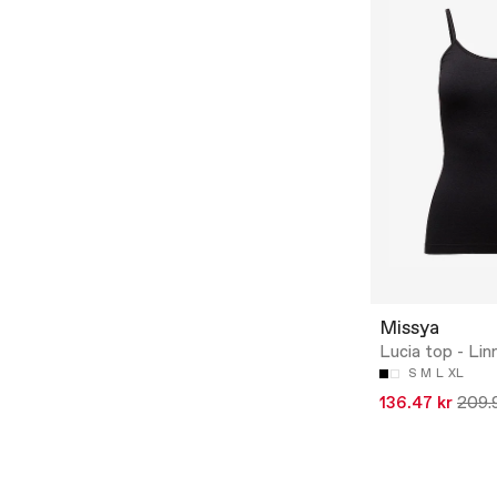
Missya
Lucia top - Lin
S
M
L
XL
136.47 kr
209.