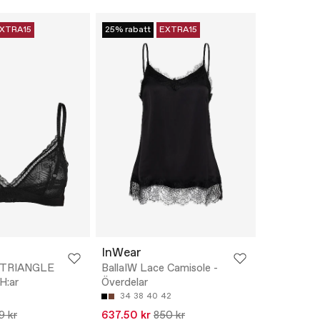
XTRA15
25% rabatt
EXTRA15
InWear
 TRIANGLE
BallaIW Lace Camisole -
H:ar
Överdelar
34
38
40
42
9 kr
637.50 kr
850 kr