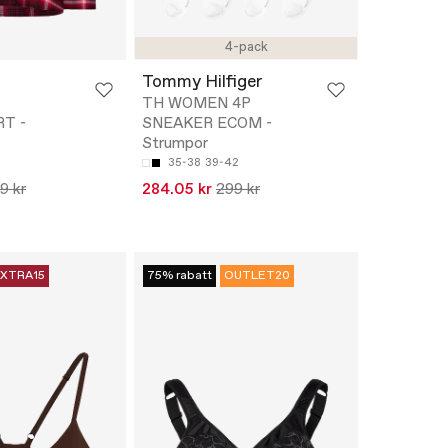
4-pack
Tommy Hilfiger
TH WOMEN 4P
T -
SNEAKER ECOM -
Strumpor
35-38
39-42
9 kr
284.05 kr
299 kr
XTRA15
75% rabatt
OUTLET20