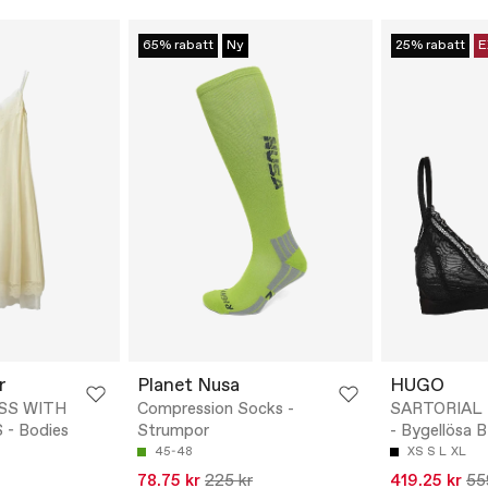
65% rabatt
Ny
25% rabatt
E
r
Planet Nusa
HUGO
SS WITH
Compression Socks -
SARTORIAL
- Bodies
Strumpor
- Bygellösa B
45-48
XS
S
L
XL
78.75 kr
225 kr
419.25 kr
55