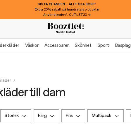
SISTA CHANSEN – ALLT SKA BORT!
Extra 20% rabatt på hundratals produkter
Använd koden*: OUTLET20 →
derkläder
Väskor
Accessoarer
Skönhet
Sport
Baspla
kläder
läder till dam
storlek
färg
pris
multipack