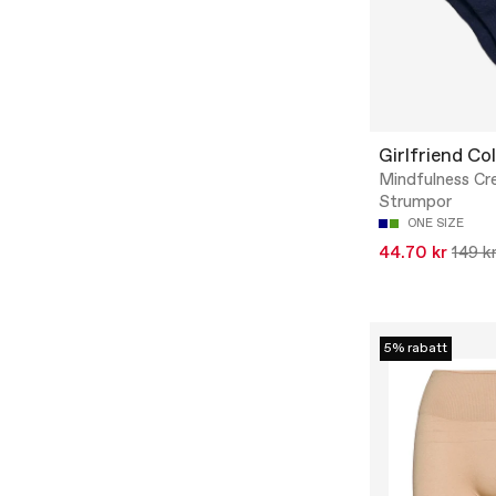
Girlfriend Col
Mindfulness Cr
Strumpor
ONE SIZE
44.70 kr
149 k
5% rabatt