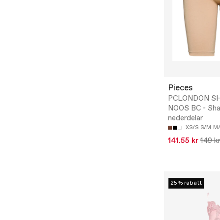
Pieces
PCLONDON S
NOOS BC - Sha
nederdelar
XS/S
S/M
M
141.55 kr
149 k
25% rabatt