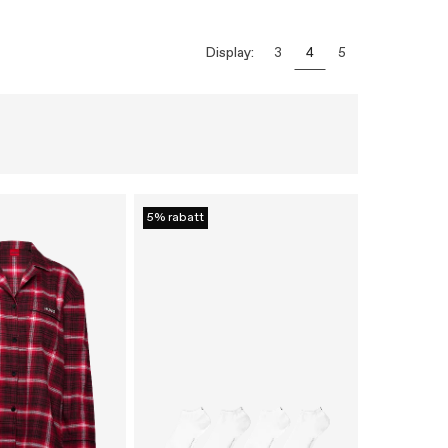
Display:
3
4
5
5% rabatt