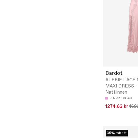
Bardot
ALERIE LACE 
MAXI DRESS -
Nattlinnen
34
36
38
40
1274.63 kr
169
35% rabatt