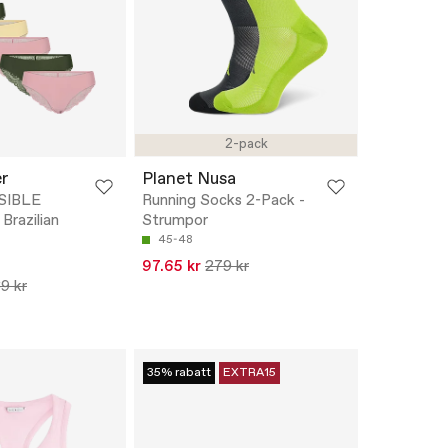
2-pack
r
Planet Nusa
ISIBLE
Running Socks 2-Pack -
Brazilian
Strumpor
45-48
97.65 kr
279 kr
9 kr
35% rabatt
EXTRA15