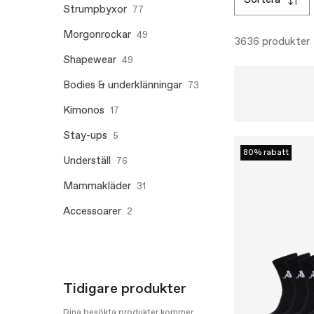
sortera
Strumpbyxor
77
Morgonrockar
49
3636 produkter
Shapewear
49
Bodies & underklänningar
73
Kimonos
17
Stay-ups
5
80% rabatt
Underställ
76
Mammakläder
31
Accessoarer
2
Tidigare produkter
Dina besökta produkter kommer