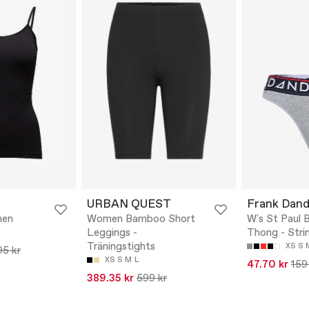
URBAN QUEST
Frank Dan
nen
Women Bamboo Short
W's St Paul
Leggings -
Thong - Stri
Träningstights
XS
S
95 kr
XS
S
M
L
47.70 kr
159
389.35 kr
599 kr