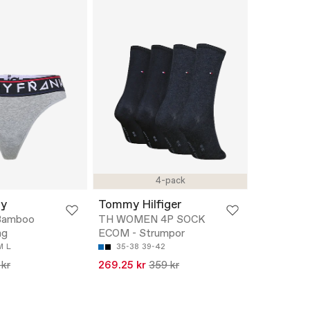
4-pack
dy
Tommy Hilfiger
 Bamboo
TH WOMEN 4P SOCK
ng
ECOM - Strumpor
M
L
35-38
39-42
 kr
269.25 kr
359 kr