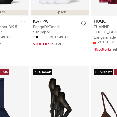
ack
3-pack
KAPPA
HUGO
isper DK 5
FriggaDK3pack -
FLANNEL
r
Strumpor
CHECK_SHIR
Långärmade
43-46
35-38
39-42
43-46
XS
S
M
L
XL
r
59.80 kr
299 kr
455.95 kr
82
RA15
70% rabatt
80% rabatt
E