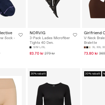
lective
NORVIG
Girlfriend 
ew Sock -
3-Pack Ladies Microfiber
V-Neck Brale
Tights 40 Den.
Bralette
S/M
L/XL
XL
XXL
X
r
83.70 kr
279 kr
73.80 kr
369
35% rabatt
30% rabatt
N