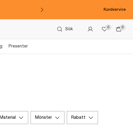
Kundservice
0
0
Sök
gg
Presenter
material
mönster
rabatt