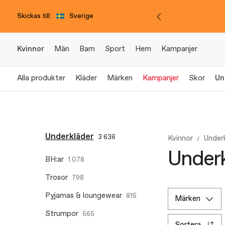
Skickas till:
Sverige
Kvinnor
Män
Barn
Sport
Hem
Kampanjer
Alla produkter
Kläder
Märken
Kampanjer
Skor
Un
Underkläder
3 636
Kvinnor
Under
Underk
BH:ar
1 078
Trosor
798
Pyjamas & loungewear
815
märken
Strumpor
565