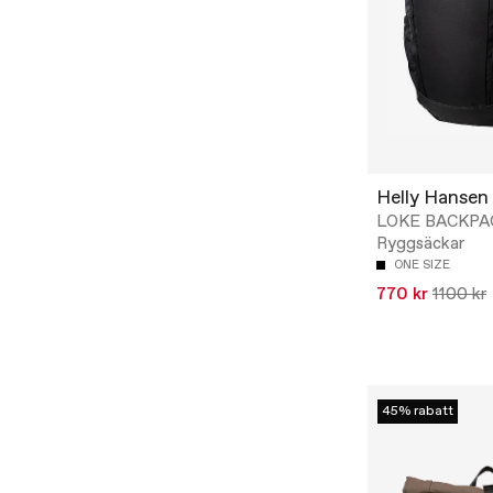
Helly Hansen
LOKE BACKPA
Ryggsäckar
ONE SIZE
770 kr
1100 kr
45% rabatt