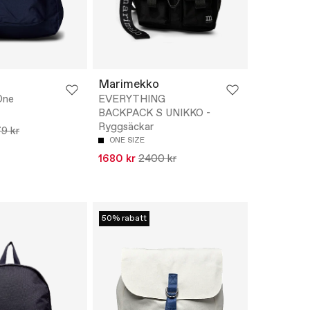
Marimekko
One
EVERYTHING
BACKPACK S UNIKKO -
Ryggsäckar
9 kr
ONE SIZE
1680 kr
2400 kr
50% rabatt