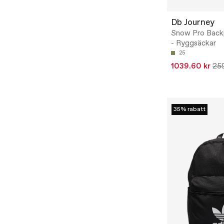
Db Journey
Snow Pro Back
- Ryggsäckar
25
1039.60 kr
259
35% rabatt