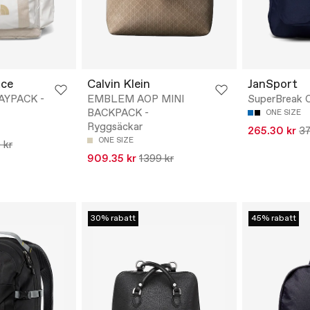
ace
Calvin Klein
JanSport
AYPACK -
EMBLEM AOP MINI
SuperBreak 
BACKPACK -
ONE SIZE
Ryggsäckar
265.30 kr
37
ONE SIZE
 kr
909.35 kr
1399 kr
30% rabatt
45% rabatt