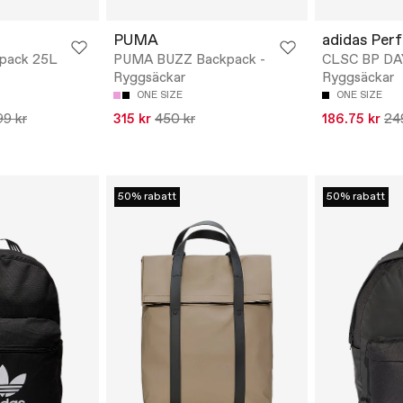
PUMA
adidas Per
pack 25L
PUMA BUZZ Backpack -
CLSC BP DA
Ryggsäckar
Ryggsäckar
ONE SIZE
ONE SIZE
9 kr
315 kr
450 kr
186.75 kr
24
50% rabatt
50% rabatt