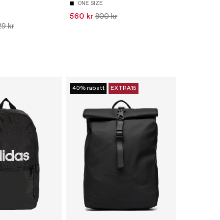
ONE SIZE
560 kr
800 kr
9 kr
40% rabatt
EXTRA15