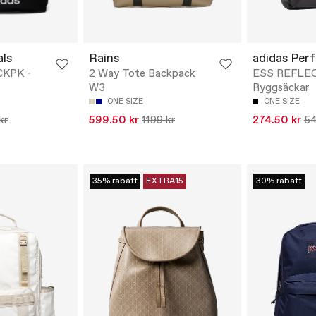
als
Rains
adidas Per
KPK -
2 Way Tote Backpack
ESS REFLEC
W3
Ryggsäckar
ONE SIZE
ONE SIZE
kr
599.50 kr
1199 kr
274.50 kr
54
35% rabatt
EXTRA15
30% rabatt