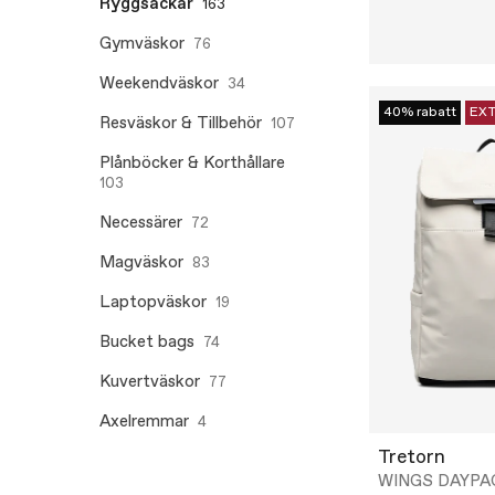
Ryggsäckar
163
Gymväskor
76
Weekendväskor
34
40% rabatt
EXT
Resväskor & Tillbehör
107
Plånböcker & Korthållare
103
Necessärer
72
Magväskor
83
Laptopväskor
19
Bucket bags
74
Kuvertväskor
77
Axelremmar
4
Tretorn
WINGS DAYPA