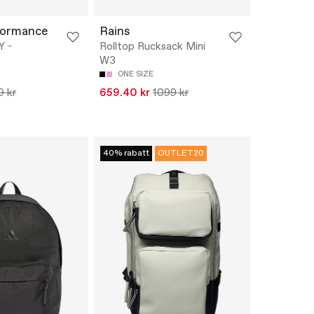
formance
Rains
Y -
Rolltop Rucksack Mini
W3
ONE SIZE
9 kr
659.40 kr
1099 kr
40% rabatt
OUTLET20