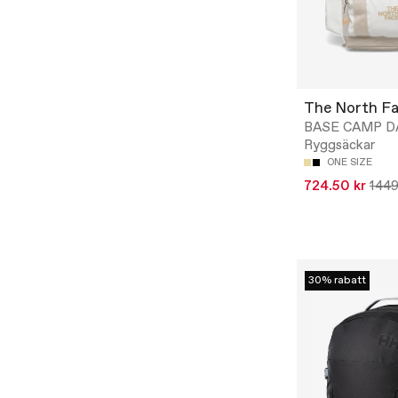
The North F
BASE CAMP D
Ryggsäckar
ONE SIZE
724.50 kr
1449
30% rabatt