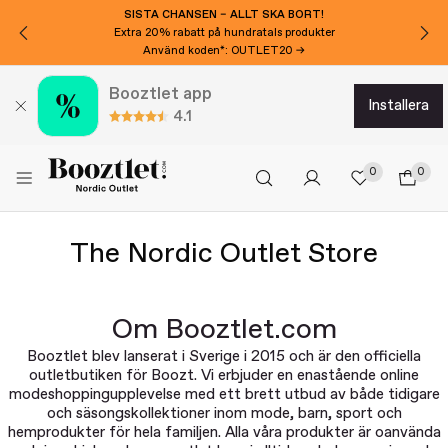
SISTA CHANSEN – ALLT SKA BORT!
Extra 20% rabatt på hundratals produkter
Använd koden*: OUTLET20 →
Booztlet app
installera
4.1
0
0
The Nordic Outlet Store
Om Booztlet.com
Booztlet blev lanserat i Sverige i 2015 och är den officiella
outletbutiken för Boozt. Vi erbjuder en enastående online
modeshoppingupplevelse med ett brett utbud av både tidigare
och säsongskollektioner inom mode, barn, sport och
hemprodukter för hela familjen. Alla våra produkter är oanvända