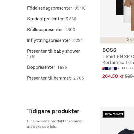
Födelsedagspresenter
35 116
Studentpresenter
5 368
Bröllopspresenter
1 803
3-p
Inflyttningspresenter
2 284
BOSS
Presenter till baby shower
TShirt RN 3P Cl
1 751
Kortärmad t-sh
Doppresenter
1 695
M
L
XX
264.50 kr
529 
Presenter till hemmet
2 705
Tidigare produkter
30% rabatt
Dina besökta produkter kommer
att dyka upp här.