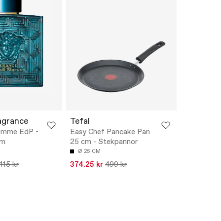
agrance
Tefal
omme EdP -
Easy Chef Pancake Pan
um
25 cm - Stekpannor
Ø 25 CM
115 kr
374.25 kr
499 kr