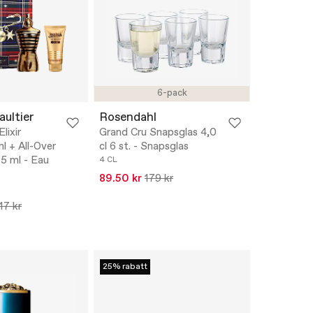
6-pack
aultier
Rosendahl
lixir
Grand Cru Snapsglas 4,0
l + All-Over
cl 6 st. - Snapsglas
5 ml - Eau
4 CL
89.50 kr
179 kr
17 kr
25% rabatt