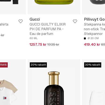
Gucci
Pillivuyt G
shirts
GUCCI GUILTY ELIXIR
Stekpanna k
PH DE PARFUM PA -
non-stick Tr
Eau de parfum
Stekpannor
 kr
60 ML
Ø 20 CM
1257.75 kr
1935 kr
419.40 kr
69
RA15
20% rabatt
30% rabatt