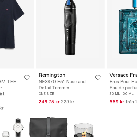
Remington
Versace Fr
HM TEE
NE3870 E51 Nose and
Eros Pour H
-
Detail Trimmer
Eau de parf
irt
ONE SIZE
50 ML
100 ML
246.75 kr
329 kr
669 kr
från 1
kr