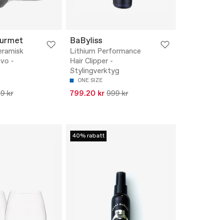
ourmet
BaByliss
eramisk
Lithium Performance
avo -
Hair Clipper -
Stylingverktyg
ONE SIZE
9 kr
799.20 kr
999 kr
40% rabatt