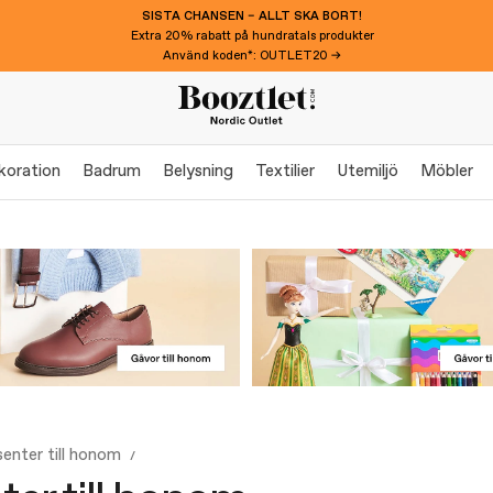
SISTA CHANSEN – ALLT SKA BORT!
Extra 20% rabatt på hundratals produkter
Använd koden*: OUTLET20 →
koration
Badrum
Belysning
Textilier
Utemiljö
Möbler
senter till honom