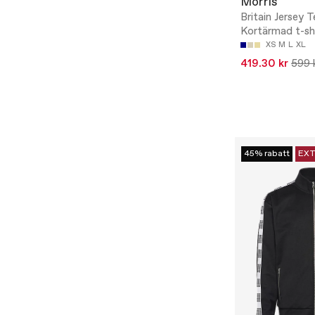
Morris
Britain Jersey T
Kortärmad t-sh
XS
M
L
XL
419.30 kr
599 
45% rabatt
EXT