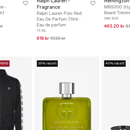
Ralph Lauren -
Remington
Fragrance
ee -
MB5000 Styl
irt
Beard Trimm
Ralph Lauren Polo Red
Eau De Parfum 75ml -
ONE SIZE
Eau de parfum
kr
463.20 kr
57
75 ML
618 kr
1030 kr
RA15
35% rabatt
40% rabatt