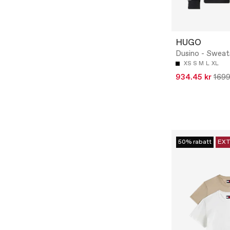
HUGO
Dusino - Sweat
XS
S
M
L
XL
934.45 kr
1699
50% rabatt
EXT