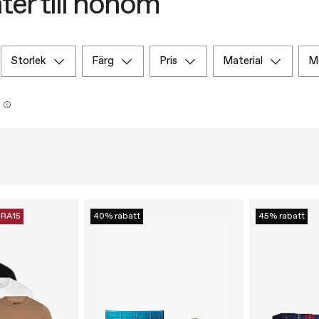
ter till honom
storlek
färg
pris
material
RA15
40% rabatt
45% rabatt