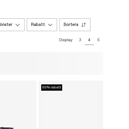
mönster
rabatt
sortera
Display:
3
4
5
50% rabatt