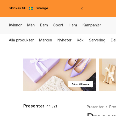
Skickas till:
Sverige
Kvinnor
Män
Barn
Sport
Hem
Kampanjer
Alla produkter
Märken
Nyheter
Kök
Servering
De
Presenter
44 521
Presenter
Pre