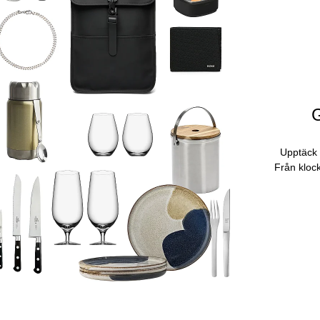
G
Upptäck 
Från klock