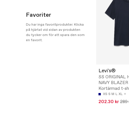
Favoriter
Du har inga favoritprodukter. Klicka
på hjärtat vid sidan av produkten
du tycker om för att spara den som
en favorit.
Levi's®
SS ORIGINAL 
NAVY BLAZER 
Kortärmad t-sh
XS
S
M
L
XL
202.30 kr
289 