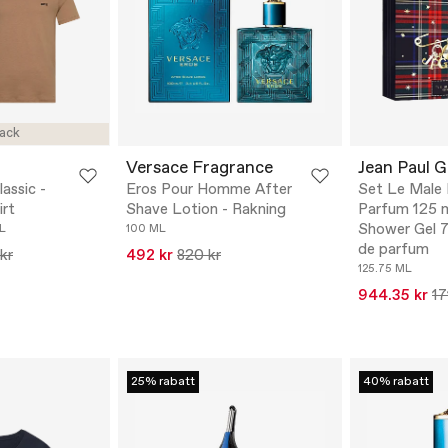
ack
Versace Fragrance
Jean Paul G
assic -
Eros Pour Homme After
Set Le Male E
irt
Shave Lotion - Rakning
Parfum 125 m
Shower Gel 7
L
100 ML
de parfum
kr
492 kr
820 kr
125.75 ML
944.35 kr
17
25% rabatt
40% rabatt