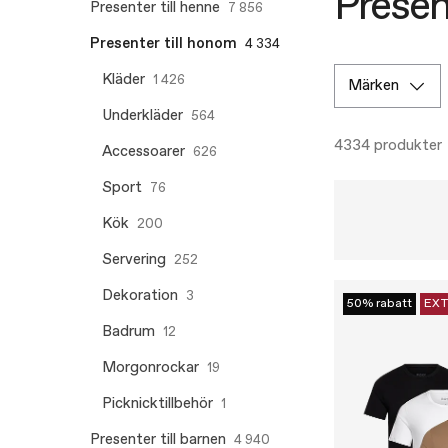
Presen
Presenter till henne
7 856
Presenter till honom
4 334
Kläder
1 426
märken
Underkläder
564
4334 produkter
Accessoarer
626
Sport
76
Kök
200
Servering
252
Dekoration
3
50% rabatt
EXT
Badrum
12
Morgonrockar
19
Picknicktillbehör
1
Presenter till barnen
4 940