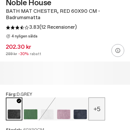
Noble House
BATH MAT CHESTER, RED 60X90 CM -
Badrumsmatta
3.83
(12 Recensioner)
4 nyligen sålda
202.30 kr
289 kr
-30%
rabatt
Färg:
D.GREY
+5