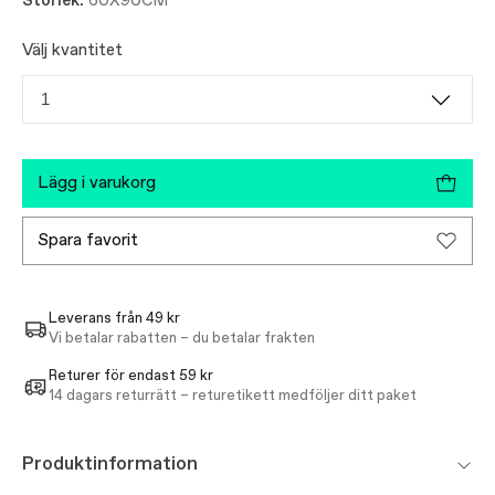
Storlek:
60X90CM
Välj kvantitet
1
lägg i varukorg
spara favorit
Leverans från 49 kr
Vi betalar rabatten – du betalar frakten
Returer för endast 59 kr
14 dagars returrätt – returetikett medföljer ditt paket
Produktinformation