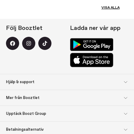
VISA ALLA
Följ Booztlet
Ladda ner vår app
Hjälp & support
Kundservice
Returer
Mer från Booztlet
Leverans
Betalning
Registrera dig till vårt
Om oss
Upptäck Boozt Group
nyhetsbrev
Upptäck Boozt Group
Företagsinformation
Bli inspirerad: Presenttips
Presentkort
Betalningsalternativ