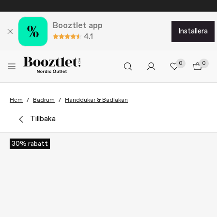
Booztlet app
installera
4.1
0
0
Hem
Badrum
Handdukar & Badlakan
tillbaka
30% rabatt