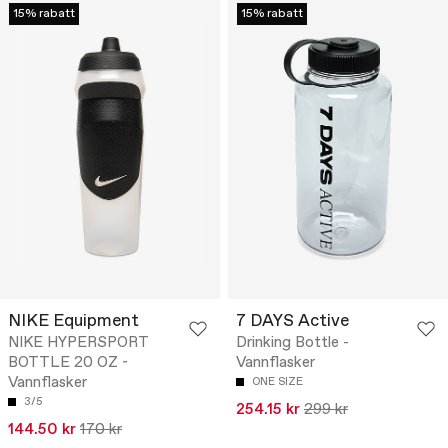
15% rabatt
15% rabatt
NIKE Equipment
7 DAYS Active
NIKE HYPERSPORT
Drinking Bottle -
BOTTLE 20 OZ -
Vannflasker
Vannflasker
ONE SIZE
3/5
254.15 kr
299 kr
144.50 kr
170 kr