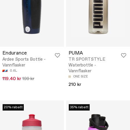
Endurance
PUMA
Ardee Sports Bottle -
TR SPORTSTYLE
Vannflasker
Waterbottle -
Vannflasker
0.6L
ONE SIZE
119.40 kr
199 kr
210 kr
20% rabatt
35% rabatt