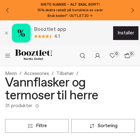
SISTE SJANSE – ALT SKAL BORT!
15% ekstra rabatt på hundrevis av varer
Bruk koden*: OUTLET20 →
Booztlet app
installer
4.1
0
0
Menn
Accessories
Tilbehør
Vannflasker og
termoser til herre
31 produkter
filtre
sortering