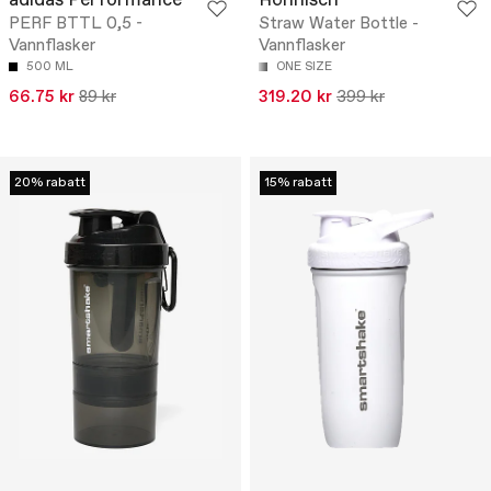
adidas Performance
Röhnisch
PERF BTTL 0,5 -
Straw Water Bottle -
Vannflasker
Vannflasker
500 ML
ONE SIZE
66.75 kr
89 kr
319.20 kr
399 kr
20% rabatt
15% rabatt