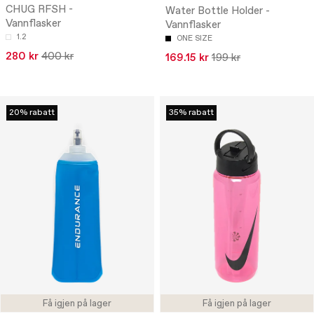
CHUG RFSH -
Water Bottle Holder -
Vannflasker
Vannflasker
1.2
ONE SIZE
280 kr
400 kr
169.15 kr
199 kr
20% rabatt
35% rabatt
Få igjen på lager
Få igjen på lager