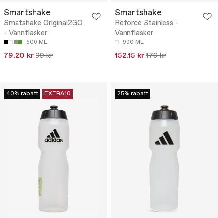
Smartshake
Smartshake
Smatshake Original2GO
Reforce Stainless -
- Vannflasker
Vannflasker
600 ML
900 ML
79.20 kr
99 kr
152.15 kr
179 kr
40% rabatt
EXTRA10
25% rabatt