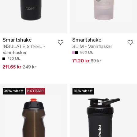
Smartshake
Smartshake
INSULATE STEEL -
SLIM - Vannflasker
Vannflasker
500 ML
750 ML
71.20 kr
89 kr
211.65 kr
249 kr
35% rabatt
EXTRA10
15% rabatt