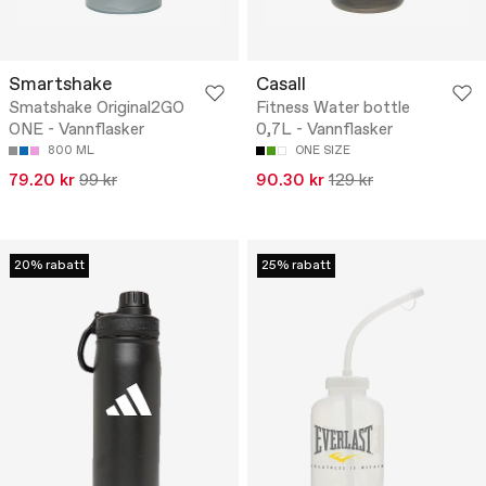
Smartshake
Casall
Smatshake Original2GO
Fitness Water bottle
ONE - Vannflasker
0,7L - Vannflasker
800 ML
ONE SIZE
79.20 kr
99 kr
90.30 kr
129 kr
20% rabatt
25% rabatt