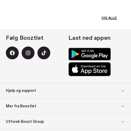
VIS ALLE
Følg Booztlet
Last ned appen
Hjelp og support
Kundeservice
Returer
Mer fra Booztlet
Levering
Betaling
Meld deg på
Om oss
Utforsk Boozt Group
nyhetsbrevene våre