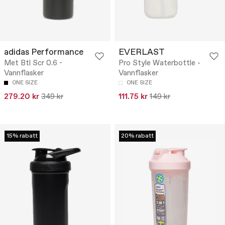
adidas Performance
EVERLAST
Met Btl Scr 0.6 -
Pro Style Waterbottle -
Vannflasker
Vannflasker
ONE SIZE
ONE SIZE
279.20 kr
349 kr
111.75 kr
149 kr
15% rabatt
20% rabatt