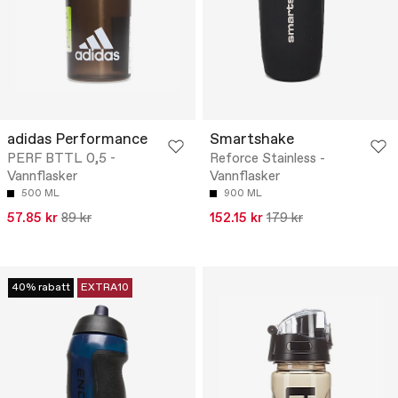
adidas Performance
Smartshake
PERF BTTL 0,5 -
Reforce Stainless -
Vannflasker
Vannflasker
500 ML
900 ML
57.85 kr
89 kr
152.15 kr
179 kr
40% rabatt
EXTRA10