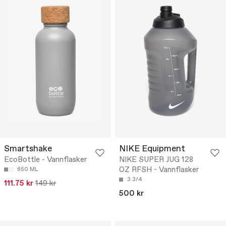
Smartshake
NIKE Equipment
EcoBottle - Vannflasker
NIKE SUPER JUG 128
OZ RFSH - Vannflasker
650 ML
3 3/4
111.75 kr
149 kr
500 kr