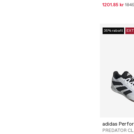
1201.85 kr
1849
35% rabatt
EXT
adidas Perfo
PREDATOR CL