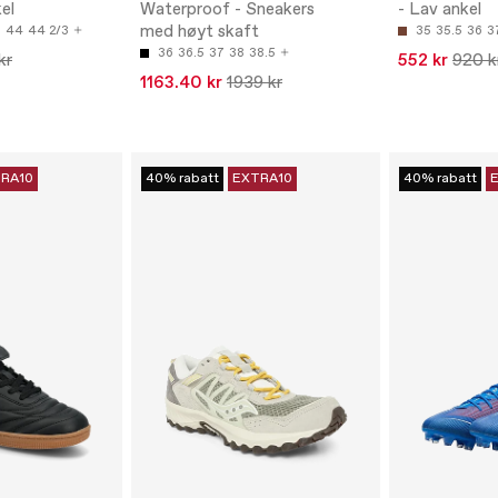
el
Waterproof - Sneakers
- Lav ankel
med høyt skaft
3
44
44 2/3
35
35.5
36
3
36
36.5
37
38
38.5
kr
552 kr
920 k
1163.40 kr
1939 kr
RA10
40% rabatt
EXTRA10
40% rabatt