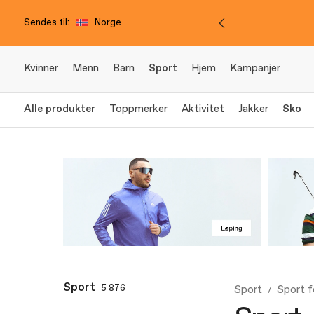
Sendes til:
Norge
Kvinner
Menn
Barn
Sport
Hjem
Kampanjer
Alle produkter
Toppmerker
Aktivitet
Jakker
Sko
Sport
5 876
Sport
Sport 