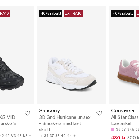
RA10
40% rabatt
EXTRA10
40% rabatt
Saucony
Converse
X5 MID
3D Grid Hurricane unisex
All Star Class
ursko &
- Sneakers med lavt
Lav ankel
skaft
36
37
37.5
3
42
42 2/3
43 1/3
36
37
38
40
44
480 kr
800 k