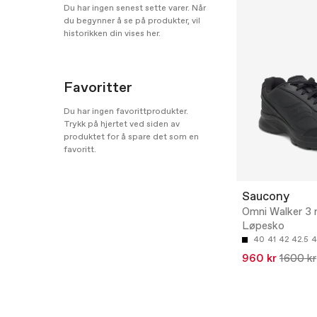
Du har ingen senest sette varer. Når
du begynner å se på produkter, vil
historikken din vises her.
Favoritter
Du har ingen favorittprodukter.
Trykk på hjertet ved siden av
produktet for å spare det som en
favoritt.
Saucony
Omni Walker 3 
Løpesko
40
41
42
42.5
4
960 kr
1600 kr