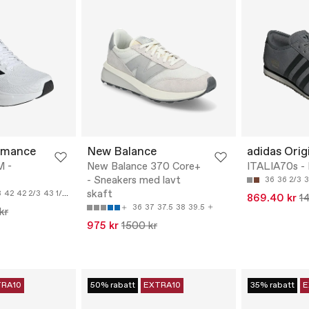
rmance
New Balance
adidas Orig
 -
New Balance 370 Core+
ITALIA70s - 
- Sneakers med lavt
36
36 2/3
3
skaft
3
42
42 2/3
43 1/3
869.40 kr
1
36
37
37.5
38
39.5
kr
975 kr
1500 kr
TRA10
50% rabatt
EXTRA10
35% rabatt
E