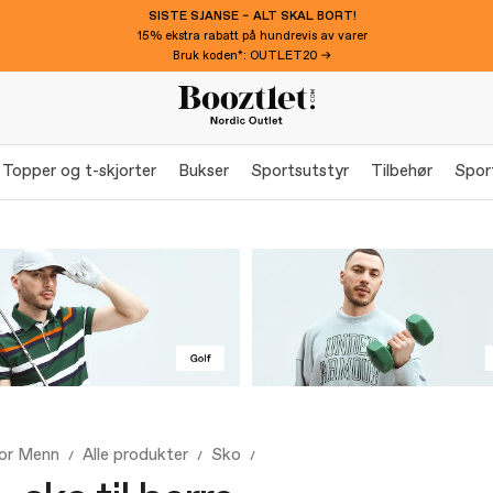
SISTE SJANSE – ALT SKAL BORT!
15% ekstra rabatt på hundrevis av varer
Bruk koden*: OUTLET20 →
Topper og t-skjorter
Bukser
Sportsutstyr
Tilbehør
Spor
for Menn
Alle produkter
Sko