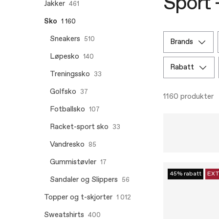
Sport –
Jakker
461
Sko
1 160
Sneakers
510
brands
Løpesko
140
rabatt
Treningssko
33
Golfsko
37
1160 produkter
Fotballsko
107
Racket-sport sko
33
Vandresko
85
Gummistøvler
17
45% rabatt
EXT
Sandaler og Slippers
56
Topper og t-skjorter
1 012
Sweatshirts
400