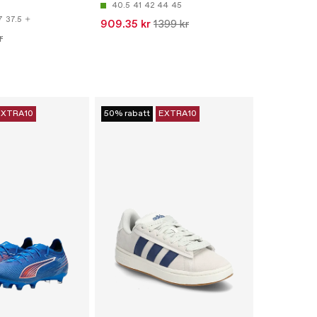
40.5
41
42
44
45
7
37.5
909.35 kr
1399 kr
r
EXTRA10
50% rabatt
EXTRA10