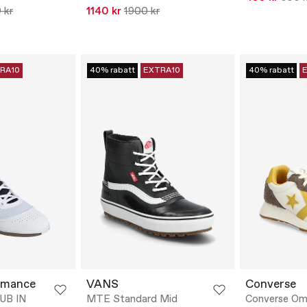
 kr
1140 kr
1900 kr
RA10
40% rabatt
EXTRA10
40% rabatt
rmance
VANS
Converse
UB IN
MTE Standard Mid
Converse Om