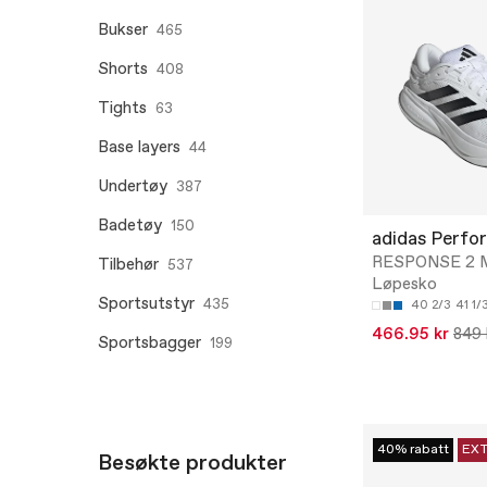
Bukser
465
Shorts
408
Tights
63
Base layers
44
Undertøy
387
Badetøy
150
adidas Perfo
RESPONSE 2 M
Tilbehør
537
Løpesko
Sportsutstyr
435
40 2/3
41 1/
466.95 kr
849 
Sportsbagger
199
40% rabatt
EX
Besøkte produkter