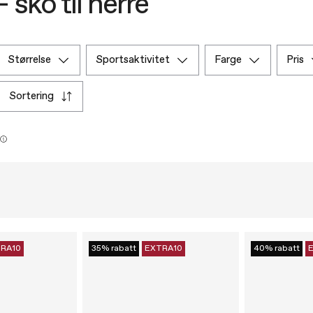
 sko til herre
størrelse
sportsaktivitet
farge
pris
sortering
RA10
35% rabatt
EXTRA10
40% rabatt