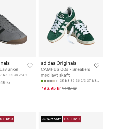
inals
adidas Originals
Lav ankel
CAMPUS 00s - Sneakers
med lavt skaft
7 1/3
38
38 2/3
35 1/3
36
36 2/3
37 1/3
38
449 kr
796.95 kr
1449 kr
XTRA10
35% rabatt
EXTRA10