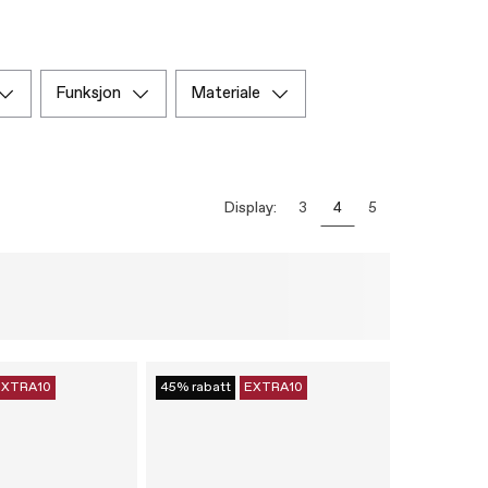
funksjon
materiale
Display:
3
4
5
EXTRA10
45% rabatt
EXTRA10