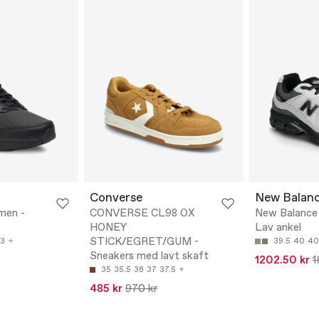
Converse
New Balan
men -
CONVERSE CL98 OX
New Balance
HONEY
Lav ankel
STICK/EGRET/GUM -
3
39.5
40
40
Sneakers med lavt skaft
1202.50 kr
1
35
35.5
36
37
37.5
485 kr
970 kr