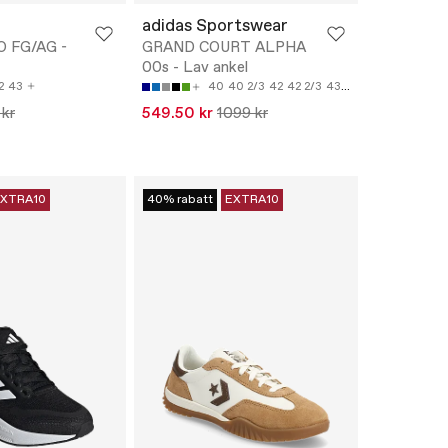
adidas Sportswear
O FG/AG -
GRAND COURT ALPHA
00s - Lav ankel
2
43
40
40 2/3
42
42 2/3
43 1/3
 kr
549.50 kr
1099 kr
XTRA10
40% rabatt
EXTRA10