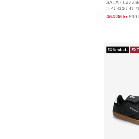
SALA - Lav ank
42
42 2/3
43 1/
454.35 kr
699 
50% rabatt
EXT