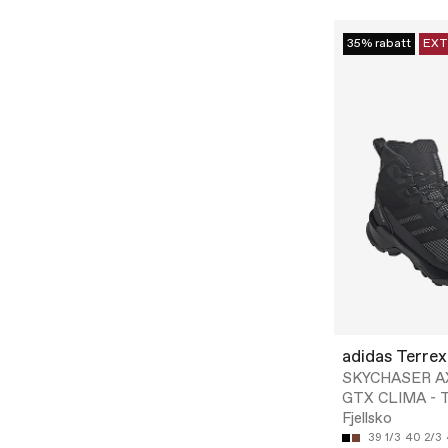
35% rabatt
EXT
adidas Terrex
SKYCHASER A
GTX CLIMA - T
Fjellsko
39 1/3
40 2/3