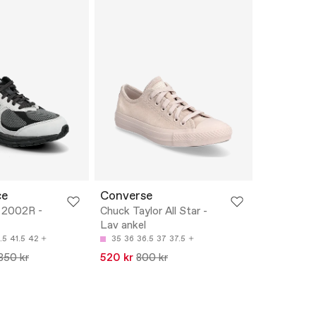
ce
Converse
 2002R -
Chuck Taylor All Star -
Lav ankel
.5
41.5
42
35
36
36.5
37
37.5
850 kr
520 kr
800 kr