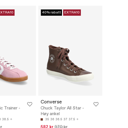
EXTRA10
40% rabatt
EXTRA10
Converse
ic Trainer -
Chuck Taylor All Star -
Høy ankel
8
38.5
35
36
36.5
37
37.5
r
582 kr
970 kr