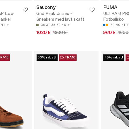
Saucony
PUMA
AP Low
Grid Peak Unisex -
ULTRA 6 PR
 ankel
Sneakers med lavt skaft
Fotballsko
44
36
37
38
39
40
39
40
41
4
1080 kr
1800 kr
960 kr
1600
RA10
50% rabatt
EXTRA10
45% rabatt
E