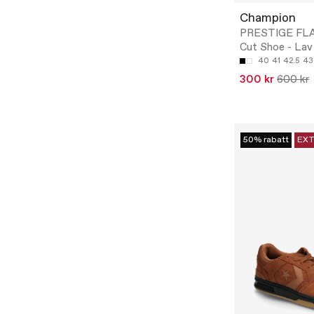
Champion
PRESTIGE FL
Cut Shoe - Lav
40
41
42.5
43
300 kr
600 kr
50% rabatt
EXT