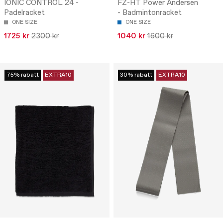
IONIC CONTROL 24 -
FZ-HT Power Andersen
Padelracket
- Badmintonracket
ONE SIZE
ONE SIZE
1725 kr
2300 kr
1040 kr
1600 kr
75% rabatt
EXTRA10
30% rabatt
EXTRA10