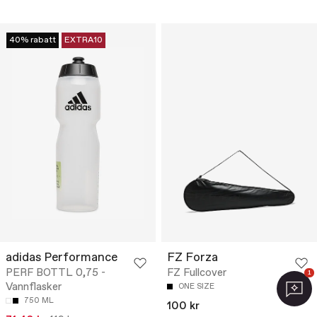
40% rabatt
EXTRA10
adidas Performance
FZ Forza
PERF BOTTL 0,75 -
FZ Fullcover
1
Vannflasker
ONE SIZE
750 ML
100 kr