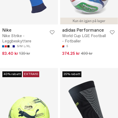
Kun én igjen på lager
Nike
adidas Performance
Nike Strike -
World Cup LGE Football
Leggbeskyttere
- Fotballer
S/M
L/XL
5
83.40 kr
139 kr
374.25 kr
499 kr
40% rabatt
EXTRA10
25% rabatt