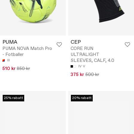
PUMA
CEP
PUMA NOVA Match Pro
CORE RUN
- Fotballer
ULTRALIGHT
SLEEVES, CALF, 4.0
III
IV
V
510 kr
850 kr
375 kr
500 kr
25% rabatt
20% rabatt