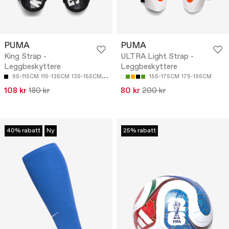
PUMA
PUMA
King Strap -
ULTRA Light Strap -
Leggbeskyttere
Leggbeskyttere
95-115CM
115-135CM
135-155CM
155-175CM
175-195CM
155-175CM
175-195CM
108 kr
180 kr
80 kr
200 kr
40% rabatt
Ny
25% rabatt