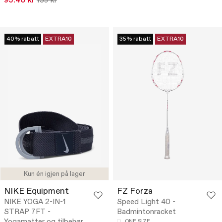
95.40 kr
159 kr
40% rabatt
EXTRA10
35% rabatt
EXTRA10
Kun én igjen på lager
NIKE Equipment
FZ Forza
NIKE YOGA 2-IN-1
Speed Light 40 -
STRAP 7FT -
Badmintonracket
ONE SIZE