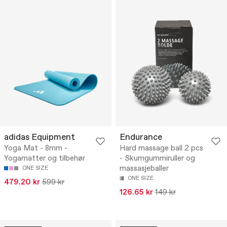
adidas Equipment
Endurance
Yoga Mat - 8mm -
Hard massage ball 2 pcs
Yogamatter og tilbehør
- Skumgummiruller og
massasjeballer
ONE SIZE
ONE SIZE
479.20 kr
599 kr
126.65 kr
149 kr