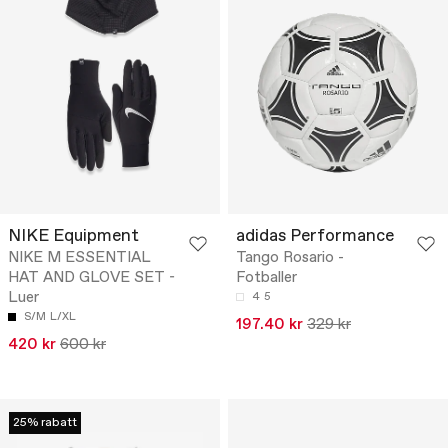
NIKE Equipment
adidas Performance
NIKE M ESSENTIAL
Tango Rosario -
HAT AND GLOVE SET -
Fotballer
Luer
4
5
S/M
L/XL
197.40 kr
329 kr
420 kr
600 kr
25% rabatt