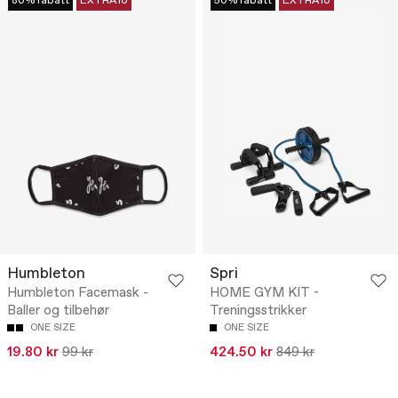
80% rabatt
EXTRA10
50% rabatt
EXTRA10
Humbleton
Spri
Humbleton Facemask -
HOME GYM KIT -
Baller og tilbehør
Treningsstrikker
ONE SIZE
ONE SIZE
19.80 kr
99 kr
424.50 kr
849 kr