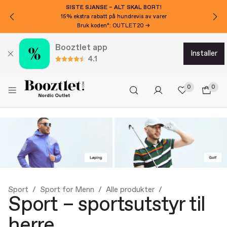
SISTE SJANSE – ALT SKAL BORT!
15% ekstra rabatt på hundrevis av varer
Bruk koden*: OUTLET20 →
Booztlet app
installer
4.1
0
0
Sport
Sport for Menn
Alle produkter
Sport – sportsutstyr til
herre