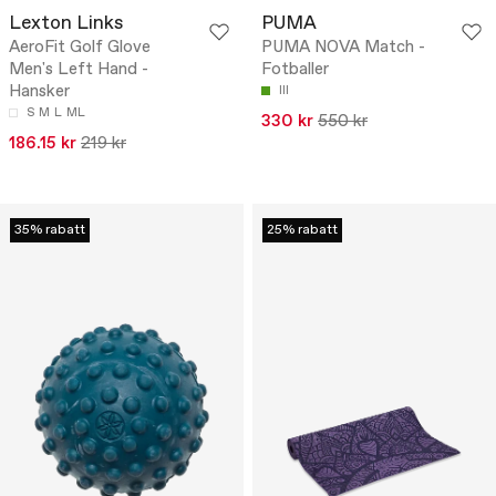
Lexton Links
PUMA
AeroFit Golf Glove
PUMA NOVA Match -
Men's Left Hand -
Fotballer
Hansker
III
S
M
L
ML
330 kr
550 kr
186.15 kr
219 kr
35% rabatt
25% rabatt