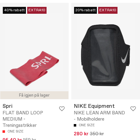
40% rabatt
EXTRA10
20% rabatt
EXTRA10
Få igjen på lager
Spri
NIKE Equipment
FLAT BAND LOOP
NIKE LEAN ARM BAND
MEDIUM -
- Mobilholdere
Treningsstrikker
ONE SIZE
ONE SIZE
280 kr
350 kr