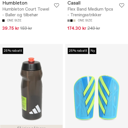
Humbleton
Casall
Humbleton Court Towel
Flex Band Medium 1pcs
- Baller og tilbehør
- Treningsstrikker
ONE SIZE
ONE SIZE
39.75 kr
159 kr
174.30 kr
249 kr
25% rabatt
25% rabatt
Ny