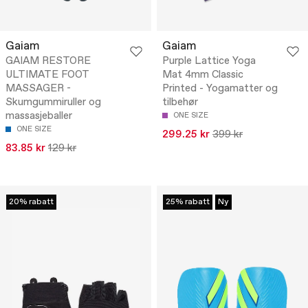
Gaiam
Gaiam
GAIAM RESTORE
Purple Lattice Yoga
ULTIMATE FOOT
Mat 4mm Classic
MASSAGER -
Printed - Yogamatter og
Skumgummiruller og
tilbehør
massasjeballer
ONE SIZE
ONE SIZE
299.25 kr
399 kr
83.85 kr
129 kr
20% rabatt
25% rabatt
Ny