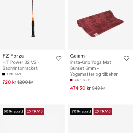
FZ Forza
Gaiam
HT Power 32 V2 -
Insta-Grip Yoga Mat
Badmintonracket
Sunset 6mm -
Yogamatter og tilbehør
ONE SIZE
ONE SIZE
720 kr
1200 kr
474.50 kr
949 kr
50% rabatt
EXTRA10
70% rabatt
EXTRA10