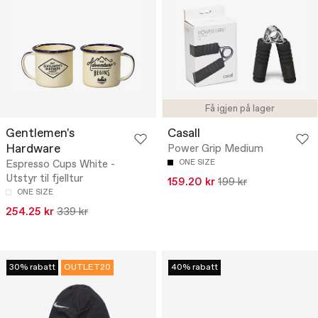
Få igjen på lager
Gentlemen's
Casall
Hardware
Power Grip Medium
Espresso Cups White -
ONE SIZE
Utstyr til fjelltur
159.20 kr
199 kr
ONE SIZE
254.25 kr
339 kr
30% rabatt
OUTLET20
40% rabatt