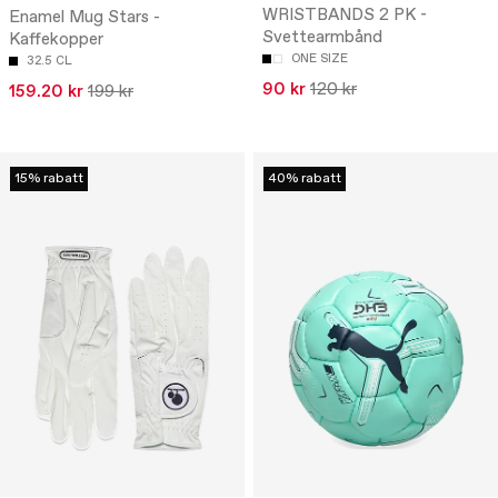
WRISTBANDS 2 PK -
Enamel Mug Stars -
Svettearmbånd
Kaffekopper
ONE SIZE
32.5 CL
90 kr
120 kr
159.20 kr
199 kr
15% rabatt
40% rabatt