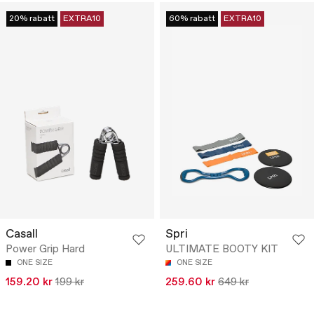
20% rabatt
EXTRA10
60% rabatt
EXTRA10
Casall
Spri
Power Grip Hard
ULTIMATE BOOTY KIT
ONE SIZE
ONE SIZE
159.20 kr
199 kr
259.60 kr
649 kr