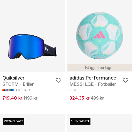
Få igjen på lager
Quiksilver
adidas Performance
STORM - Briller
MESSI LGE - Fotballer
ONE SIZE
5
719.40 kr
1199 kr
324.35 kr
499 kr
20% rabatt
15% rabatt