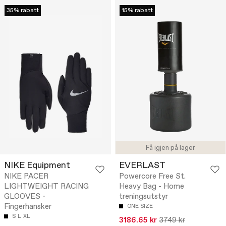
35% rabatt
15% rabatt
Få igjen på lager
NIKE Equipment
EVERLAST
NIKE PACER
Powercore Free St.
LIGHTWEIGHT RACING
Heavy Bag - Home
GLOOVES -
treningsutstyr
Fingerhansker
ONE SIZE
S
L
XL
3186.65 kr
3749 kr