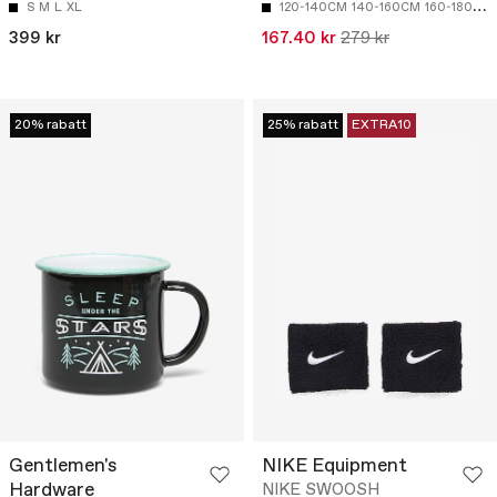
S
M
L
XL
120-140CM
140-160CM
160-180CM
399 kr
167.40 kr
279 kr
20% rabatt
25% rabatt
EXTRA10
Gentlemen's
NIKE Equipment
Hardware
NIKE SWOOSH