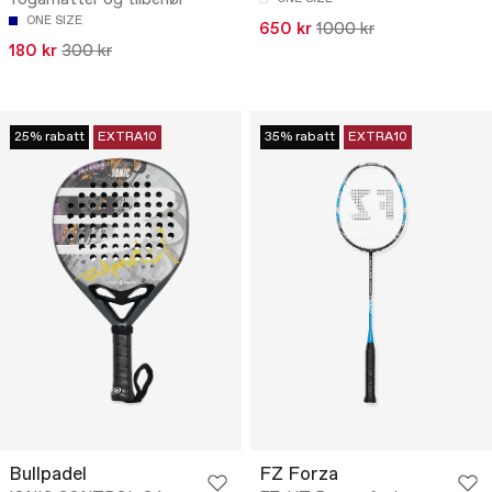
Yogamatter og tilbehør
ONE SIZE
650 kr
1000 kr
180 kr
300 kr
25% rabatt
EXTRA10
35% rabatt
EXTRA10
Bullpadel
FZ Forza