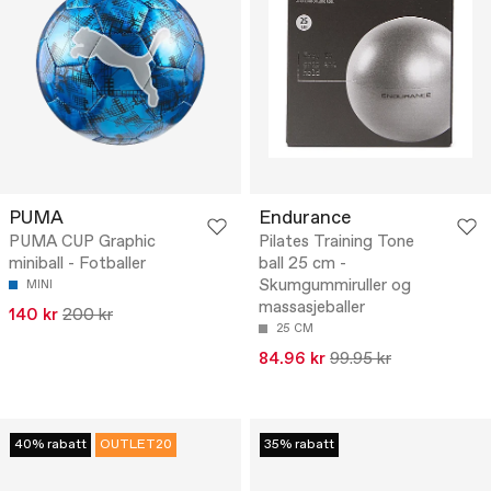
PUMA
Endurance
PUMA CUP Graphic
Pilates Training Tone
miniball - Fotballer
ball 25 cm -
Skumgummiruller og
MINI
massasjeballer
140 kr
200 kr
25 CM
84.96 kr
99.95 kr
40% rabatt
OUTLET20
35% rabatt