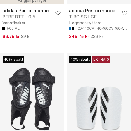
Få igjen på lager
adidas Performance
adidas Performance
PERF BTTL 0,5 -
TIRO SG LGE -
Vannflasker
Leggbeskyttere
500 ML
120-140CM
140-160CM
160-180CM
66.75 kr
89 kr
246.75 kr
329 kr
40% rabatt
40% rabatt
EXTRA10