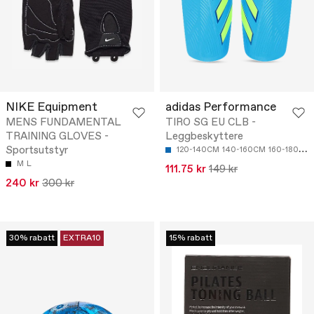
NIKE Equipment
adidas Performance
MENS FUNDAMENTAL
TIRO SG EU CLB -
TRAINING GLOVES -
Leggbeskyttere
Sportsutstyr
120-140CM
140-160CM
160-180CM
M
L
111.75 kr
149 kr
240 kr
300 kr
30% rabatt
EXTRA10
15% rabatt