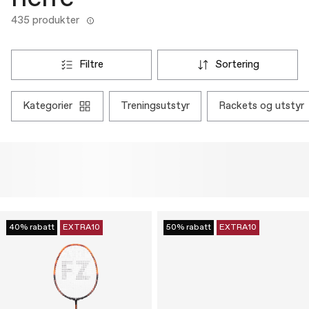
435 produkter
filtre
sortering
kategorier
treningsutstyr
rackets og utstyr
40% rabatt
EXTRA10
50% rabatt
EXTRA10