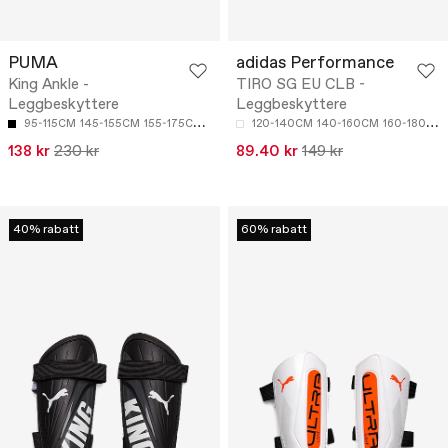
PUMA
adidas Performance
King Ankle -
TIRO SG EU CLB -
Leggbeskyttere
Leggbeskyttere
95-115CM
145-155CM
155-175CM
175-195CM
120-140CM
140-160CM
160-180CM
138 kr
230 kr
89.40 kr
149 kr
40% rabatt
60% rabatt