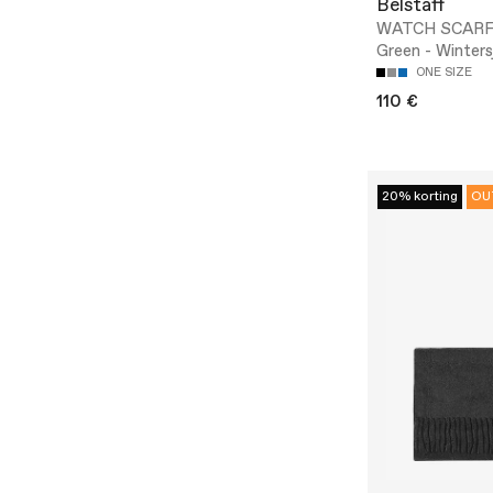
Belstaff
WATCH SCARF 
Green - Winters
ONE SIZE
110 €
20% korting
OU