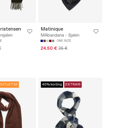
ristensen
Matinique
rsjalen
MAbandana - Sjalen
ZE
ONE SIZE
€
24.50 €
35 €
OUTLET20
40% korting
EXTRA15