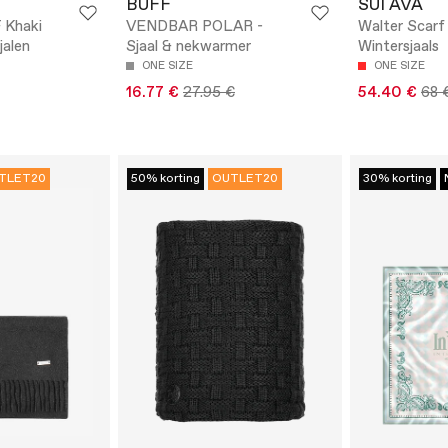
BUFF
SUI AVA
Khaki
VENDBAR POLAR -
Walter Scarf
jalen
Sjaal & nekwarmer
Wintersjaals
ONE SIZE
ONE SIZE
16.77 €
27.95 €
54.40 €
68 
TLET20
50% korting
OUTLET20
30% korting