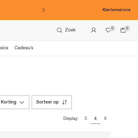
Klantenservice
0
0
Zoek
sics
Cadeau's
korting
sorteer op
Display:
3
4
5