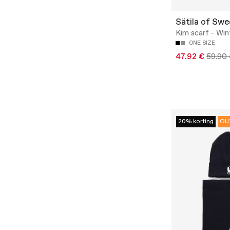
Sätila of Sw
Kim scarf - Win
ONE SIZE
47.92 €
59.90
20% korting
OU