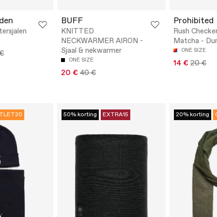
eden
BUFF
Prohibited
tersjalen
KNITTED
Rush Checke
NECKWARMER AIRON -
Matcha - Dun
Sjaal & nekwarmer
ONE SIZE
 €
ONE SIZE
14 €
20 €
20 €
40 €
TLET20
50% korting
EXTRA15
20% korting