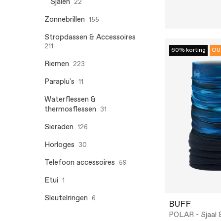
Sjalen
22
Zonnebrillen
155
Stropdassen & Accessoires
211
60% korting
OU
Riemen
223
Paraplu's
11
Waterflessen &
thermosflessen
31
Sieraden
126
Horloges
30
Telefoon accessoires
59
Etui
1
Sleutelringen
6
BUFF
POLAR - Sjaal 