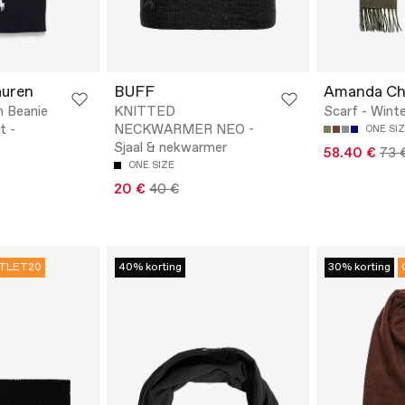
auren
BUFF
Amanda Ch
n Beanie
KNITTED
Scarf - Winte
t -
NECKWARMER NEO -
ONE SI
Sjaal & nekwarmer
58.40 €
73 
ONE SIZE
20 €
40 €
TLET20
40% korting
30% korting