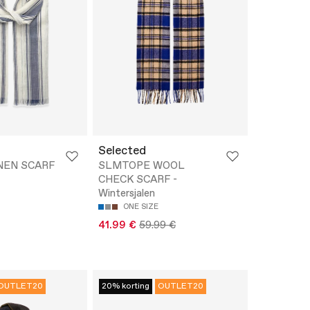
Selected
NEN SCARF
SLMTOPE WOOL
CHECK SCARF -
Wintersjalen
ONE SIZE
41.99 €
59.99 €
OUTLET20
20% korting
OUTLET20