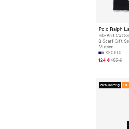
Polo Ralph L
Rib-Knit Cotto
& Scarf Gift Se
Mutsen
ONE SIZE
124 €
155 €
20% korting
OU