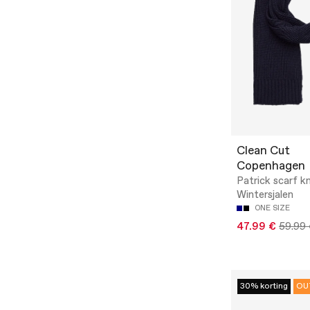
Clean Cut
Copenhagen
Patrick scarf kn
Wintersjalen
ONE SIZE
47.99 €
59.99
30% korting
OU