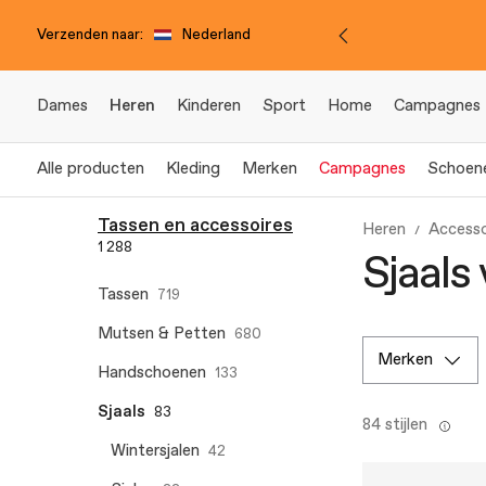
Verzenden naar:
Nederland
Dames
Heren
Kinderen
Sport
Home
Campagnes
Alle producten
Kleding
Merken
Campagnes
Schoen
Tassen en accessoires
Heren
Accesso
1 288
Sjaals
Tassen
719
Mutsen & Petten
680
merken
Handschoenen
133
Sjaals
83
84 stijlen
Wintersjalen
42