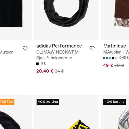
adidas Performance
Matinique
Mutsen
CLIMA.W NECKWRM -
MAwolan - Wi
Sjaal & nekwarmer
ONE S
S
L
49 €
70 €
20.40 €
34 €
TLET20
40% korting
40% korting