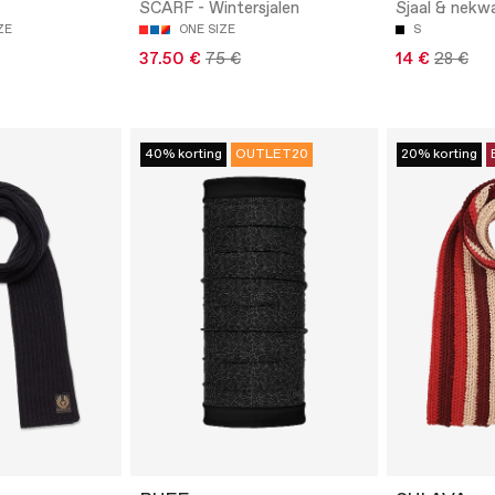
SCARF - Wintersjalen
Sjaal & nekw
ZE
ONE SIZE
S
37.50 €
75 €
14 €
28 €
40% korting
OUTLET20
20% korting