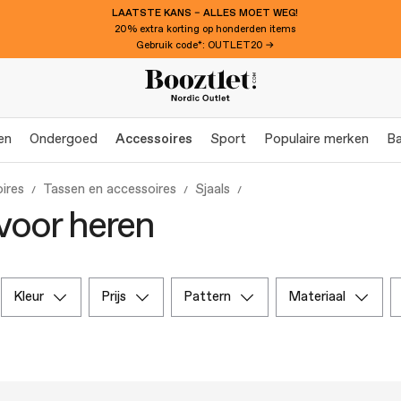
LAATSTE KANS – ALLES MOET WEG!
20% extra korting op honderden items
Gebruik code*: OUTLET20 →
en
Ondergoed
Accessoires
Sport
Populaire merken
Ba
ires
Tassen en accessoires
Sjaals
 voor heren
kleur
prijs
pattern
materiaal