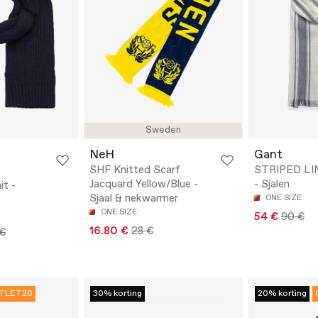
Sweden
NeH
Gant
SHF Knitted Scarf
STRIPED LI
Jacquard Yellow/Blue -
- Sjalen
it -
Sjaal & nekwarmer
ONE SIZE
ONE SIZE
54 €
90 €
16.80 €
28 €
 €
TLET20
30% korting
20% korting