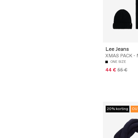
Lee Jeans
XMAS PACK - 
ONE SIZE
44 €
55 €
20% korting
OU