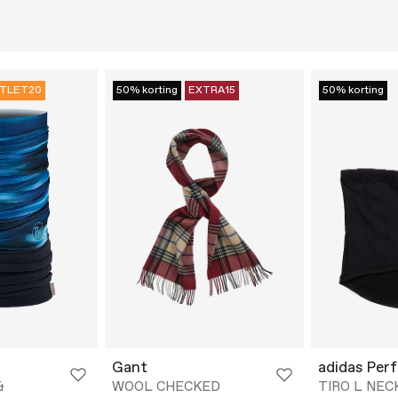
TLET20
50% korting
EXTRA15
50% korting
Gant
adidas Per
&
WOOL CHECKED
TIRO L NEC