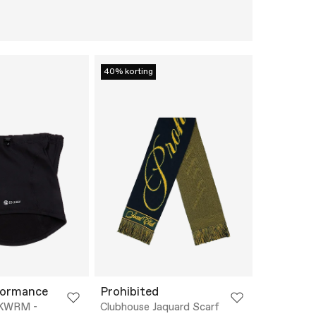
40% korting
formance
Prohibited
KWRM -
Clubhouse Jaquard Scarf