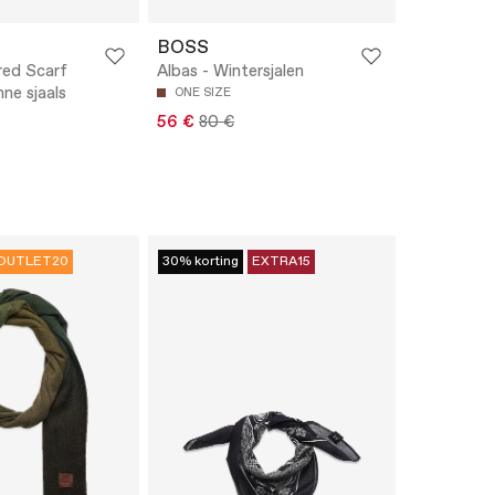
BOSS
red Scarf
Albas - Wintersjalen
ne sjaals
ONE SIZE
56 €
80 €
OUTLET20
30% korting
EXTRA15