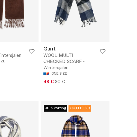
Gant
ntersjalen
WOOL MULTI
CHECKED SCARF -
IZE
Wintersjalen
ONE SIZE
48 €
80 €
30% korting
OUTLET20