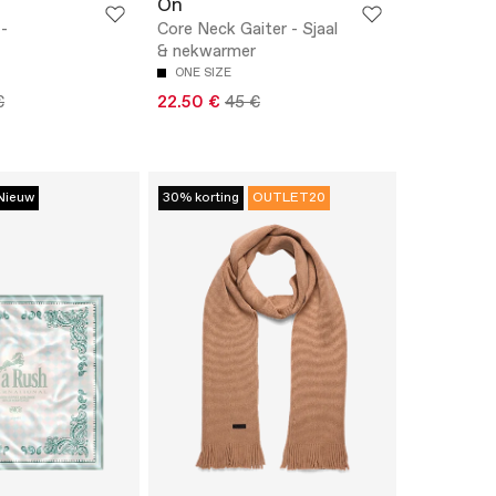
On
 -
Core Neck Gaiter - Sjaal
& nekwarmer
ONE SIZE
€
22.50 €
45 €
Nieuw
30% korting
OUTLET20