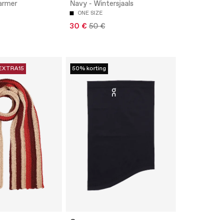
armer
Navy - Wintersjaals
ONE SIZE
30 €
50 €
EXTRA15
50% korting