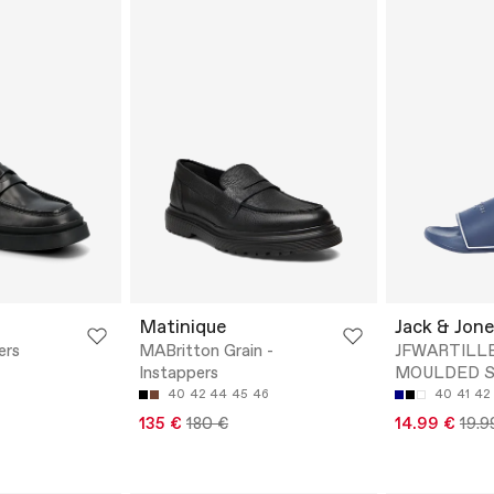
Matinique
Jack & Jone
ers
MABritton Grain -
JFWARTILL
Instappers
MOULDED S
40
42
44
45
46
40
41
42
135 €
180 €
14.99 €
19.9