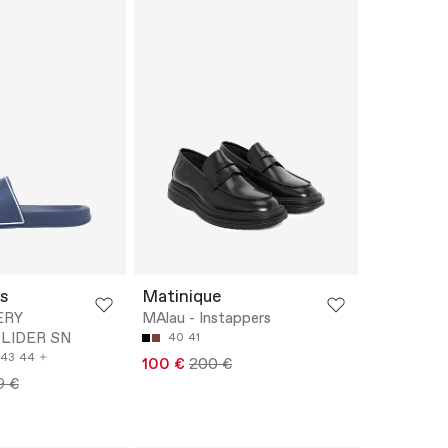
s
Matinique
ERY
MAlau - Instappers
LIDER SN
40
41
43
44
100 €
200 €
9 €