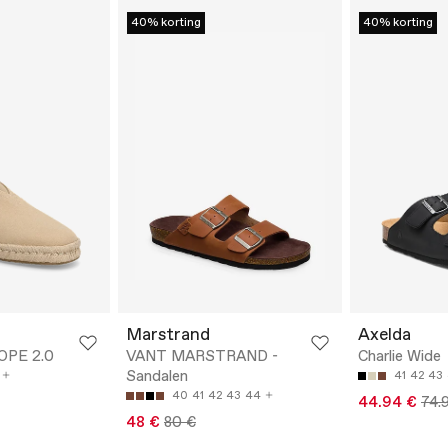
40% korting
40% korting
Marstrand
Axelda
OPE 2.0
VANT MARSTRAND -
Charlie Wide
Sandalen
41
42
43
40
41
42
43
44
44.94 €
74.
48 €
80 €