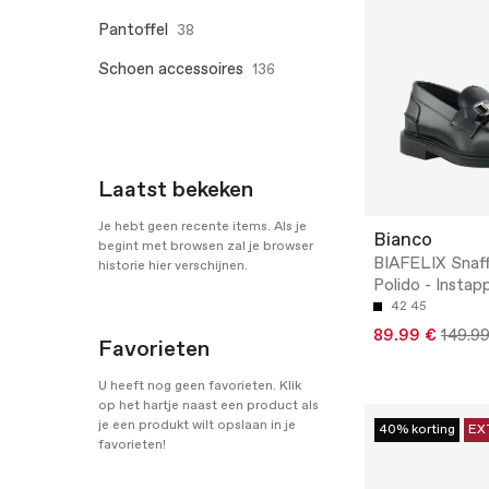
Pantoffel
38
Schoen accessoires
136
Laatst bekeken
Je hebt geen recente items. Als je
Bianco
begint met browsen zal je browser
BIAFELIX Snaff
historie hier verschijnen.
Polido - Instap
42
45
89.99 €
149.9
Favorieten
U heeft nog geen favorieten. Klik
op het hartje naast een product als
je een produkt wilt opslaan in je
40% korting
EX
favorieten!