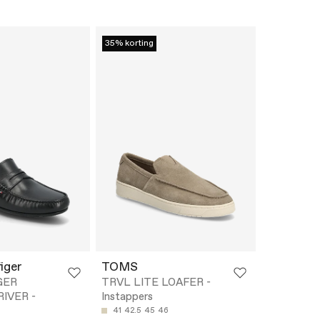
35% korting
iger
TOMS
GER
TRVL LITE LOAFER -
IVER -
Instappers
41
42.5
45
46