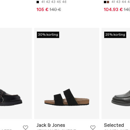
41
42
43
45
46
41
43
44
4
105 €
140 €
104.93 €
14
30% korting
25% korting
Jack & Jones
Selected