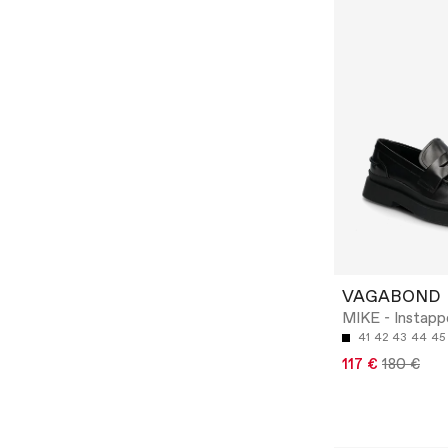
VAGABOND
MIKE - Instapp
41
42
43
44
45
117 €
180 €