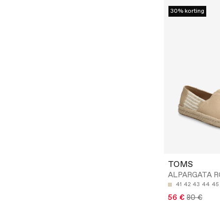
30% korting
TOMS
ALPARGATA R
41
42
43
44
45
56 €
80 €