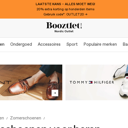
LAATSTE KANS – ALLES MOET WEG!
20% extra korting op honderden items
Gebruik code*: OUTLET20 →
en
Ondergoed
Accessoires
Sport
Populaire merken
Ba
en
Zomerschoenen