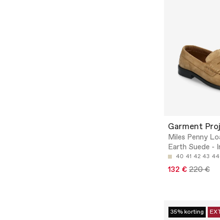
Garment Pro
Miles Penny Lo
Earth Suede - 
40
41
42
43
44
132 €
220 €
35% korting
EX