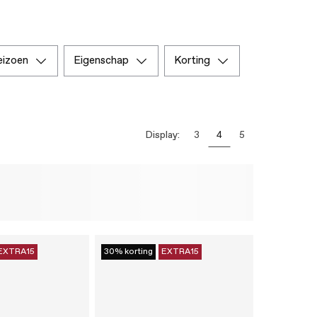
seizoen
eigenschap
korting
Display:
3
4
5
EXTRA15
30% korting
EXTRA15