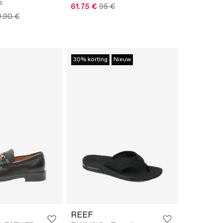
5
61.75 €
95 €
9.90 €
30% korting
Nieuw
REEF