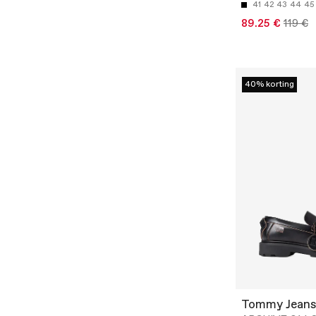
41
42
43
44
45
89.25 €
119 €
40% korting
Tommy Jeans