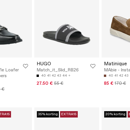
HUGO
Matinique
le Loafer
Match_it_Slid_RB26
MAbie - Inst
pers
40
41
42
43
44
40
41
42
43
27.50 €
55 €
85 €
170 €
9 €
TRA15
35% korting
EXTRA15
20% korting