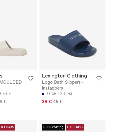
s
Lexington Clothing
 MOULDED
Logo Bath Slippers -
Instappers
3
44
38
39
40
41
43
9 €
36 €
45 €
EXTRA15
50% korting
EXTRA15