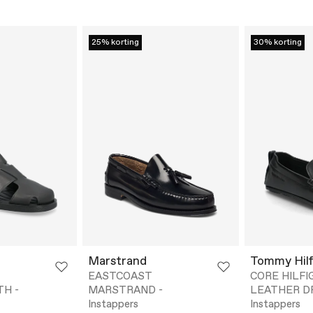
25% korting
30% korting
Marstrand
Tommy Hilf
EASTCOAST
CORE HILFI
TH -
MARSTRAND -
LEATHER DR
Instappers
Instappers