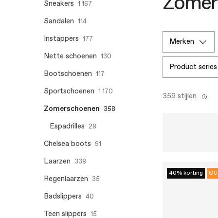
Zomer
Sneakers
1 167
Sandalen
114
Instappers
177
merken
Nette schoenen
130
product series
Bootschoenen
117
Sportschoenen
1 170
359 stijlen
Zomerschoenen
358
Espadrilles
28
Chelsea boots
91
Laarzen
338
40% korting
OU
Regenlaarzen
35
Badslippers
40
Teen slippers
15