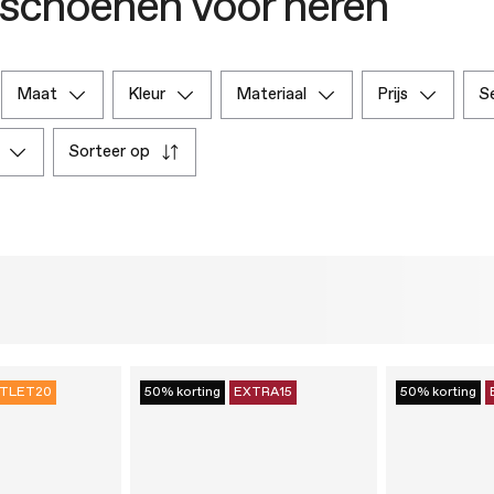
schoenen voor heren
maat
kleur
materiaal
prijs
sorteer op
TLET20
50% korting
EXTRA15
50% korting