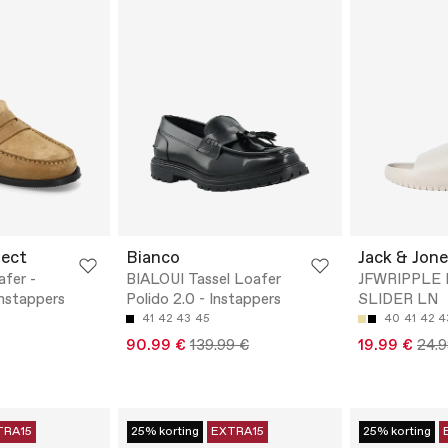
ject
Bianco
Jack & Jone
afer -
BIALOUI Tassel Loafer
JFWRIPPLE
Instappers
Polido 2.0 - Instappers
SLIDER LN
41
42
43
45
40
41
42
4
90.99 €
139.99 €
19.99 €
24.9
TRA15
25% korting
EXTRA15
25% korting