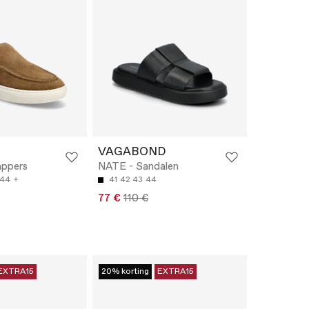
VAGABOND
appers
NATE - Sandalen
44
41
42
43
44
77 €
110 €
EXTRA15
20% korting
EXTRA15