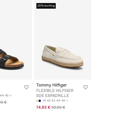
25% korting
Tommy Hilfiger
FLEXIBLE HILFIGER
SDE ESPADRILLE
44
45
41
42
43
44
45
90 €
74.93 €
99.90 €