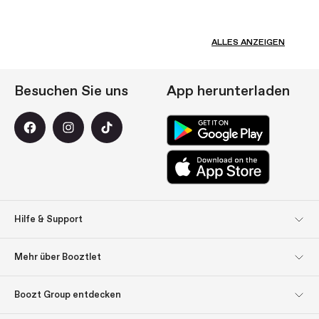
ALLES ANZEIGEN
Besuchen Sie uns
App herunterladen
Hilfe & Support
Kundendienst
Rücksendungen
Mehr über Booztlet
Lieferung
Bezahlung
Abonnieren Sie unseren
Impressum
Boozt Group entdecken
Newsletter