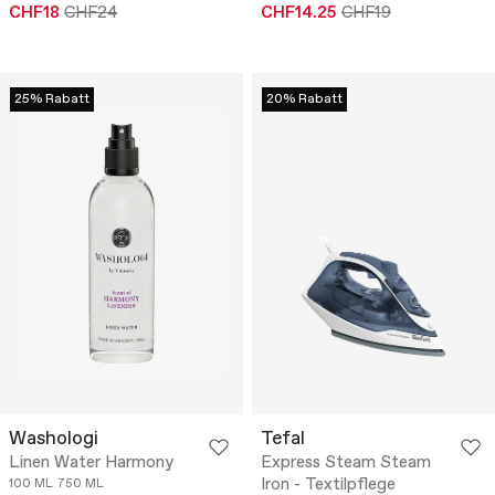
CHF18
CHF24
CHF14.25
CHF19
25% Rabatt
20% Rabatt
Washologi
Tefal
Linen Water Harmony
Express Steam Steam
Iron - Textilpflege
100 ML
750 ML