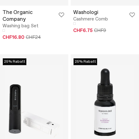
The Organic
Washologi
Company
Cashmere Comb
Washing bag Set
CHF6.75
CHF9
CHF16.80
CHF24
25% Rabatt
25% Rabatt