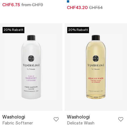
CHF6.75
from CHF9
CHF43.20
CHF54
20% Rabatt
20% Rabatt
Washologi
Washologi
Fabric Softener
Delicate Wash