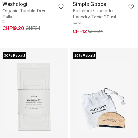
Washologi
Simple Goods
Organic Tumble Dryer
Patchouli/Lavender
Balls
Laundry Tonic 30 ml
30 ML
CHF19.20
CHF24
CHF12
CHF24
30% Rabatt
25% Rabatt