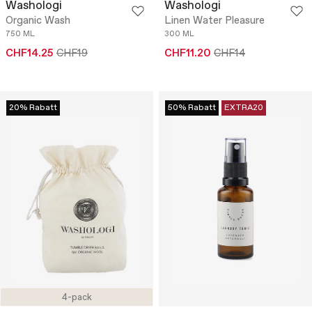
Washologi
Washologi
Organic Wash
Linen Water Pleasure
750 ML
300 ML
CHF14.25
CHF19
CHF11.20
CHF14
20% Rabatt
50% Rabatt
EXTRA20
4-pack