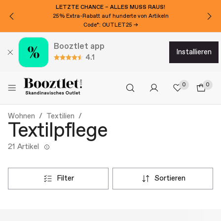
LETZTE CHANCE – ALLES MUSS RAUS!
25% Extra-Rabatt auf hunderte von Artikeln
Code*: OUTLET25 →
Booztlet app
installieren
4.1
0
0
Wohnen
Textilien
Textilpflege
21 Artikel
filter
sortieren