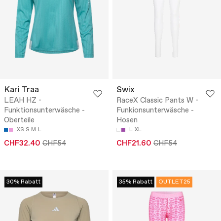
Kari Traa
Swix
LEAH HZ -
RaceX Classic Pants W -
Funktionsunterwäsche -
Funkionsunterwäsche -
Oberteile
Hosen
XS
S
M
L
L
XL
CHF32.40
CHF54
CHF21.60
CHF54
30% Rabatt
35% Rabatt
OUTLET25