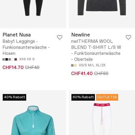
Planet Nusa
Newline
Baby1 Leggings -
nwlTHERMA WOOL
Funkionsunterwäsche -
BLEND T-SHIRT L/S W
Hosen
- Funktionsunterwäsche
- Oberteile
XXS
XS
S
XS/S
M/L
XL/2X
CHF14.70
CHF49
CHF41.40
CHF69
40% Rabatt
60% Rabatt
OUTLET25