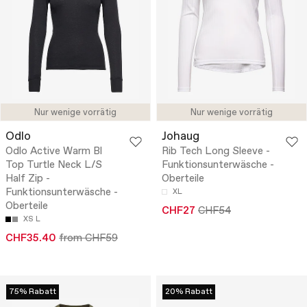
Nur wenige vorrätig
Nur wenige vorrätig
Odlo
Johaug
Odlo Active Warm Bl
Rib Tech Long Sleeve -
Top Turtle Neck L/S
Funktionsunterwäsche -
Half Zip -
Oberteile
Funktionsunterwäsche -
XL
Oberteile
CHF27
CHF54
XS
L
CHF35.40
from CHF59
75% Rabatt
20% Rabatt