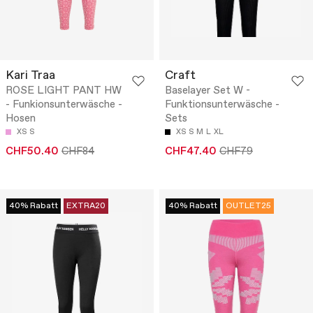
Kari Traa
Craft
ROSE LIGHT PANT HW
Baselayer Set W -
- Funkionsunterwäsche -
Funktionsunterwäsche -
Hosen
Sets
XS
S
XS
S
M
L
XL
CHF50.40
CHF84
CHF47.40
CHF79
40% Rabatt
EXTRA20
40% Rabatt
OUTLET25