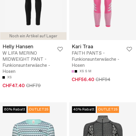
Noch ein Artikel auf Lager
Helly Hansen
Kari Traa
W LIFA MERINO
FAITH PANTS -
MIDWEIGHT PANT -
Funkionsunterwäsche -
Funkionsunterwäsche -
Hosen
Hosen
XS
S
M
XS
CHF56.40
CHF94
CHF47.40
CHF79
60% Rabatt
OUTLET25
40% Rabatt
OUTLET25