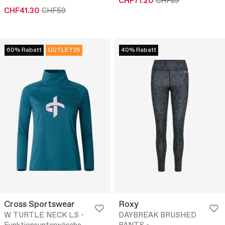
CHF71.20
CHF89
CHF41.30
CHF59
60% Rabatt
OUTLET25
40% Rabatt
Cross Sportswear
Roxy
W TURTLE NECK LS -
DAYBREAK BRUSHED