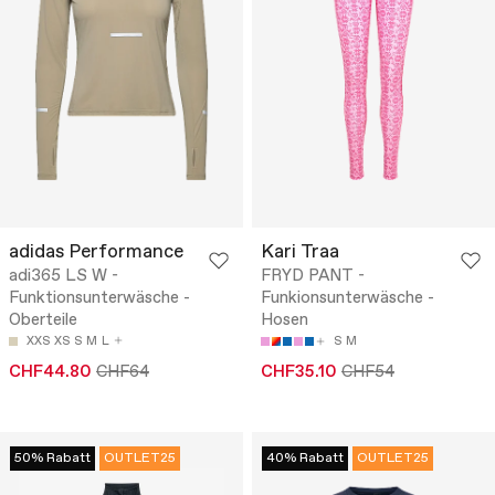
adidas Performance
Kari Traa
adi365 LS W -
FRYD PANT -
Funktionsunterwäsche -
Funkionsunterwäsche -
Oberteile
Hosen
XXS
XS
S
M
L
S
M
CHF44.80
CHF64
CHF35.10
CHF54
50% Rabatt
OUTLET25
40% Rabatt
OUTLET25