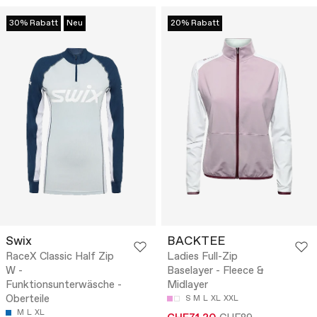
30% Rabatt
Neu
20% Rabatt
Swix
BACKTEE
RaceX Classic Half Zip
Ladies Full-Zip
W -
Baselayer - Fleece &
Funktionsunterwäsche -
Midlayer
Oberteile
S
M
L
XL
XXL
M
L
XL