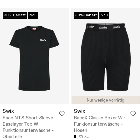
30% Rabatt
Neu
30% Rabatt
Neu
Nur wenige vorrätig
Swix
Swix
Pace NTS Short Sleeve
RaceX Classic Boxer W -
Baselayer Top W -
Funkionsunterwäsche -
Funktionsunterwäsche -
Hosen
Oberteile
XS
XL