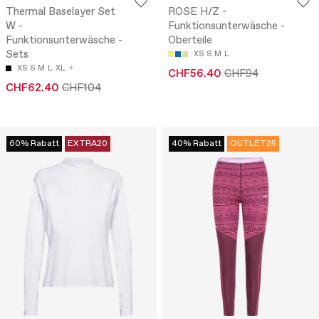
Thermal Baselayer Set
ROSE H/Z -
W -
Funktionsunterwäsche -
Funktionsunterwäsche -
Oberteile
Sets
XS
S
M
L
XS
S
M
L
XL
CHF56.40
CHF94
CHF62.40
CHF104
60% Rabatt
EXTRA20
40% Rabatt
OUTLET25