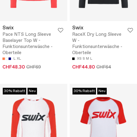
Swix
Swix
Pace NTS Long Sleeve
RaceX Dry Long Sleeve
Baselayer Top W -
W -
Funktionsunterwäsche -
Funktionsunterwäsche -
Oberteile
Oberteile
L
XL
XS
S
M
L
CHF48.30
CHF69
CHF44.80
CHF64
30% Rabatt
Neu
30% Rabatt
Neu