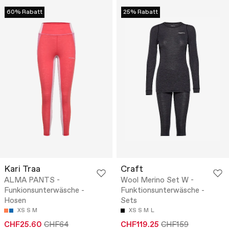
60% Rabatt
25% Rabatt
Kari Traa
Craft
ALMA PANTS -
Wool Merino Set W -
Funkionsunterwäsche -
Funktionsunterwäsche -
Hosen
Sets
XS
S
M
XS
S
M
L
CHF25.60
CHF64
CHF119.25
CHF159