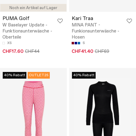
Noch ein Artikel auf Lager
PUMA Golf
Kari Traa
W Baselayer Update -
MINA PANT -
Funktionsunterwäsche -
Funkionsunterwäsche -
Oberteile
Hosen
XS
S
CHF17.60
CHF44
CHF41.40
CHF69
40% Rabatt
OUTLET25
40% Rabatt