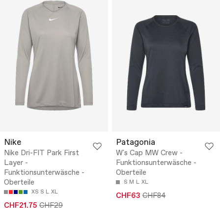
Nike
Patagonia
Nike Dri-FIT Park First
W's Cap MW Crew -
Layer -
Funktionsunterwäsche -
Funktionsunterwäsche -
Oberteile
Oberteile
S
M
L
XL
XS
S
L
XL
CHF63
CHF84
CHF21.75
CHF29