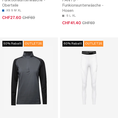
Funktionsunterwäsche -
PANTS -
Oberteile
Funkionsunterwäsche -
Hosen
XS
S
M
XL
S
L
XL
CHF27.60
CHF69
CHF41.40
CHF69
50% Rabatt
OUTLET25
60% Rabatt
OUTLET25