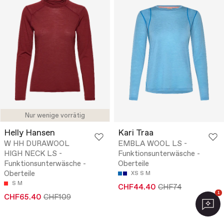
Nur wenige vorrätig
Helly Hansen
Kari Traa
W HH DURAWOOL
EMBLA WOOL LS -
HIGH NECK LS -
Funktionsunterwäsche -
Funktionsunterwäsche -
Oberteile
Oberteile
XS
S
M
S
M
CHF44.40
CHF74
1
CHF65.40
CHF109