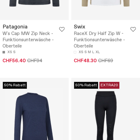
Patagonia
Swix
W's Cap MW Zip Neck -
RaceX Dry Half Zip W -
Funktionsunterwäsche -
Funktionsunterwäsche -
Oberteile
Oberteile
XS
S
XS
S
M
L
XL
CHF56.40
CHF94
CHF48.30
CHF69
50% Rabatt
50% Rabatt
EXTRA20