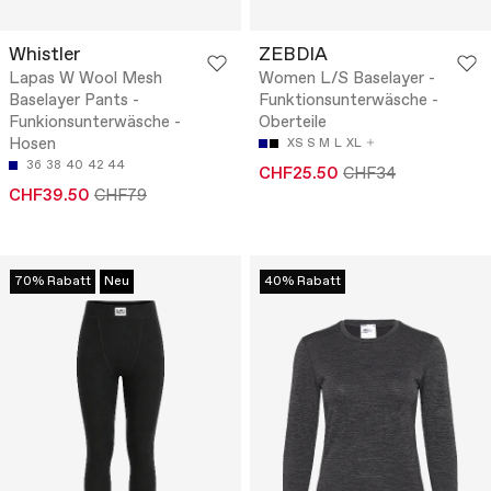
Whistler
ZEBDIA
Lapas W Wool Mesh
Women L/S Baselayer -
Baselayer Pants -
Funktionsunterwäsche -
Funkionsunterwäsche -
Oberteile
Hosen
XS
S
M
L
XL
36
38
40
42
44
CHF25.50
CHF34
CHF39.50
CHF79
70% Rabatt
Neu
40% Rabatt