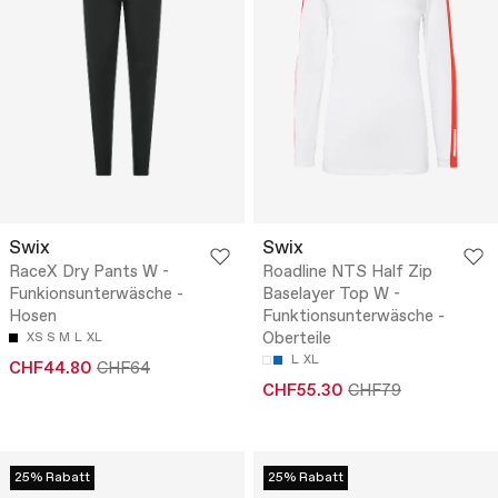
Swix
Swix
RaceX Dry Pants W -
Roadline NTS Half Zip
Funkionsunterwäsche -
Baselayer Top W -
Hosen
Funktionsunterwäsche -
Oberteile
XS
S
M
L
XL
L
XL
CHF44.80
CHF64
CHF55.30
CHF79
25% Rabatt
25% Rabatt