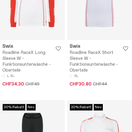
Swix
Swix
Roadline RaceX Long
Roadline RaceX Short
Sleeve W -
Sleeve W -
Funktionsunterwäsche -
Funktionsunterwäsche -
Oberteile
Oberteile
L
XL
XL
CHF34.30
CHF49
CHF30.80
CHF44
30% Rabatt
Neu
30% Rabatt
Neu