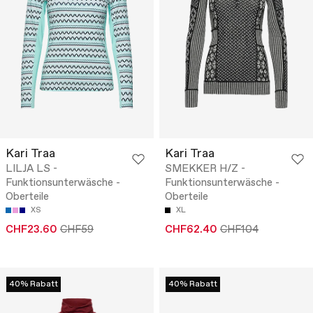
Kari Traa
Kari Traa
LILJA LS -
SMEKKER H/Z -
Funktionsunterwäsche -
Funktionsunterwäsche -
Oberteile
Oberteile
XS
XL
CHF23.60
CHF59
CHF62.40
CHF104
40% Rabatt
40% Rabatt