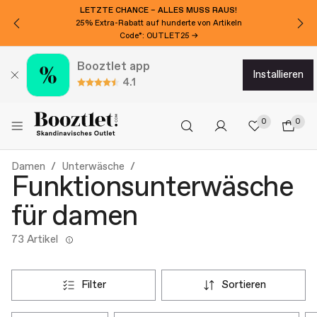
LETZTE CHANCE – ALLES MUSS RAUS!
25% Extra-Rabatt auf hunderte von Artikeln
Code*: OUTLET25 →
Booztlet app
installieren
4.1
0
0
Damen
Unterwäsche
Funktionsunterwäsche
für damen
73 Artikel
filter
sortieren