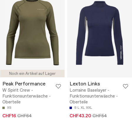
Noch ein Artikel auf Lager
Peak Performance
Lexton Links
W Spirit Crew -
Lorraine Baselayer -
Funktionsunterwäsche -
Funktionsunterwäsche -
Oberteile
Oberteile
XS
S
L
XL
XXL
CHF16
CHF64
CHF43.20
CHF54