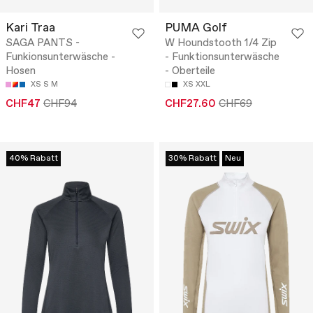
Kari Traa
PUMA Golf
SAGA PANTS -
W Houndstooth 1/4 Zip
Funkionsunterwäsche -
- Funktionsunterwäsche
Hosen
- Oberteile
XS
S
M
XS
XXL
CHF47
CHF94
CHF27.60
CHF69
40% Rabatt
30% Rabatt
Neu