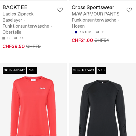
BACKTEE
Cross Sportswear
Ladies Zipneck
M/W ARMOUR PANTS -
Baselayer -
Funkionsunterwäsche -
Funktionsunterwäsche -
Hosen
Oberteile
XS
S
M
L
XL
S
L
XL
XXL
CHF21.60
CHF54
CHF39.50
CHF79
30% Rabatt
Neu
30% Rabatt
Neu