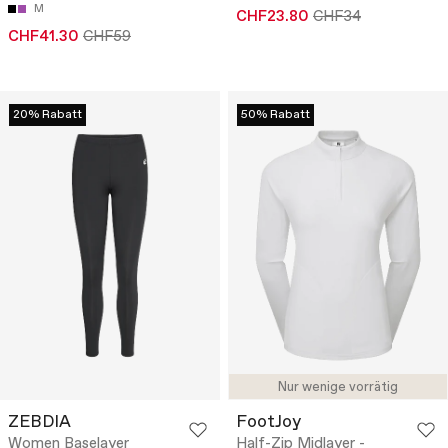
M
CHF23.80
CHF34
CHF41.30
CHF59
20% Rabatt
50% Rabatt
Nur wenige vorrätig
ZEBDIA
FootJoy
Women Baselayer
Half-Zip Midlayer -