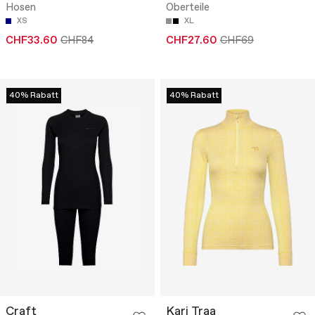
Hosen
Oberteile
XS
XL
CHF33.60
CHF84
CHF27.60
CHF69
40% Rabatt
40% Rabatt
Craft
Kari Traa