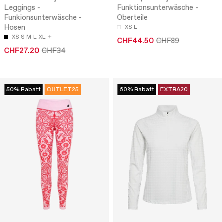
Leggings -
Funktionsunterwäsche -
Funkionsunterwäsche -
Oberteile
Hosen
XS
L
XS
S
M
L
XL
CHF44.50
CHF89
CHF27.20
CHF34
50% Rabatt
OUTLET25
60% Rabatt
EXTRA20