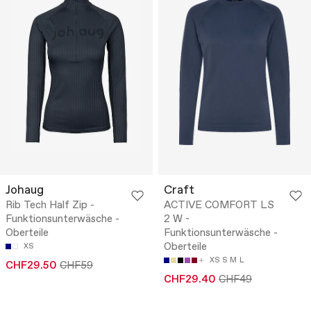
Johaug
Craft
Rib Tech Half Zip -
ACTIVE COMFORT LS
Funktionsunterwäsche -
2 W -
Oberteile
Funktionsunterwäsche -
Oberteile
XS
XS
S
M
L
CHF29.50
CHF59
CHF29.40
CHF49