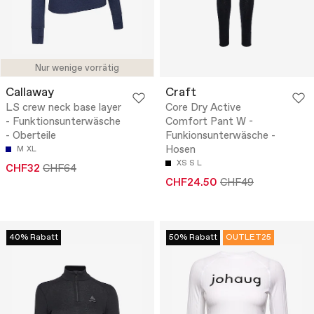
Nur wenige vorrätig
Callaway
Craft
LS crew neck base layer
Core Dry Active
- Funktionsunterwäsche
Comfort Pant W -
- Oberteile
Funkionsunterwäsche -
Hosen
M
XL
XS
S
L
CHF32
CHF64
CHF24.50
CHF49
40% Rabatt
50% Rabatt
OUTLET25