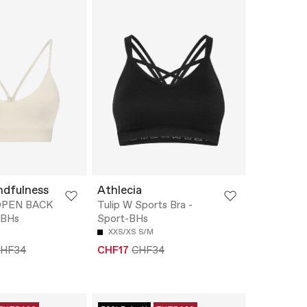
ndfulness
Athlecia
OPEN BACK
Tulip W Sports Bra -
-BHs
Sport-BHs
XXS/XS
S/M
HF34
CHF17
CHF34