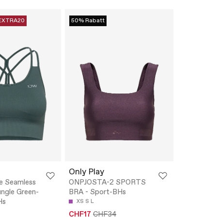
EXTRA20
50% Rabatt
Only Play
e Seamless
ONPJOSTA-2 SPORTS
ungle Green-
BRA - Sport-BHs
Hs
XS
S
L
CHF17
CHF34