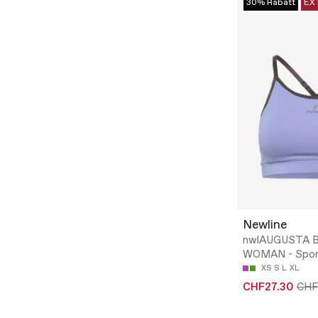
30% Rabatt
EX
Newline
nwlAUGUSTA 
WOMAN - Spor
XS
S
L
XL
CHF27.30
CHF