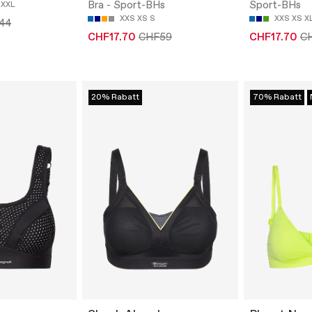
Bra - Sport-BHs
Sport-BHs
XXL
XXS
XS
S
XXS
XS
X
44
CHF17.70
CHF59
CHF17.70
C
20% Rabatt
70% Rabatt