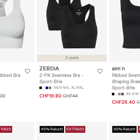
2-pack
ZEBDIA
aim´n
ibbed Bra
2-PK Seamless Bra -
Ribbed Seam
Sport-BHs
Shaping Bral
Sport-BHs
XS/S
M/L
XL/XXL
XS
S
M
39
CHF19.80
CHF44
CHF26.40
C
TRA20
40% Rabatt
EXTRA20
40% Rabatt