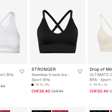
STRONGER
Drop of Mi
port-BHs
Seamless V-neck bra -
ULTIMATE 
Sport-BHs
BRA - Sport
XS
XL
XXL
XS
M
L
XL
F44
CHF26.40
CHF44
CHF20.40
C