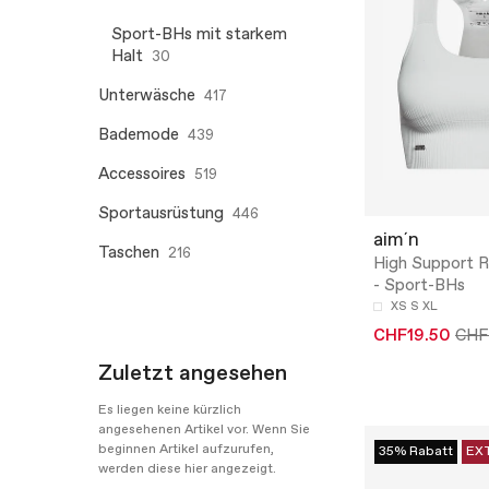
Sport-BHs mit starkem
Halt
30
Unterwäsche
417
Bademode
439
Accessoires
519
Sportausrüstung
446
aim´n
Taschen
216
High Support R
- Sport-BHs
XS
S
XL
CHF19.50
CHF
Zuletzt angesehen
Es liegen keine kürzlich
angesehenen Artikel vor. Wenn Sie
beginnen Artikel aufzurufen,
35% Rabatt
EX
werden diese hier angezeigt.