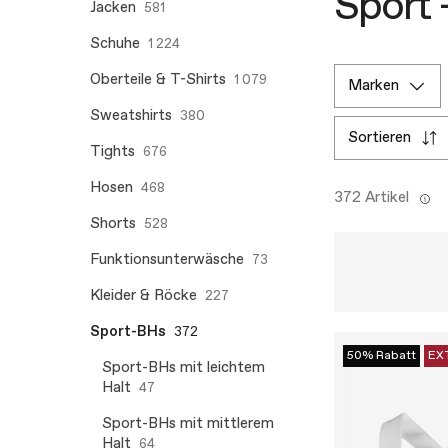
Sport 
Jacken
581
Schuhe
1 224
Oberteile & T-Shirts
1 079
marken
Sweatshirts
380
sortieren
Tights
676
Hosen
468
372 Artikel
Shorts
528
Funktionsunterwäsche
73
Kleider & Röcke
227
Sport-BHs
372
50% Rabatt
EX
Sport-BHs mit leichtem
Halt
47
Sport-BHs mit mittlerem
Halt
64