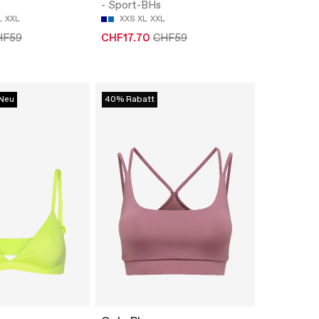
- Sport-BHs
L
XXL
XXS
XL
XXL
HF59
CHF17.70
CHF59
Neu
40% Rabatt