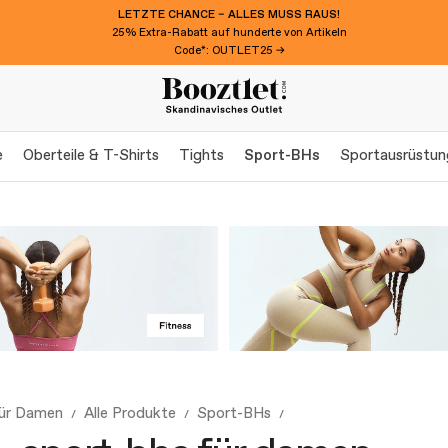
LETZTE CHANCE – ALLES MUSS RAUS!
25% Extra-Rabatt auf hunderte von Artikeln
Code*: OUTLET25 →
e
Oberteile & T-Shirts
Tights
Sport-BHs
Sportausrüstun
für Damen
Alle Produkte
Sport-BHs