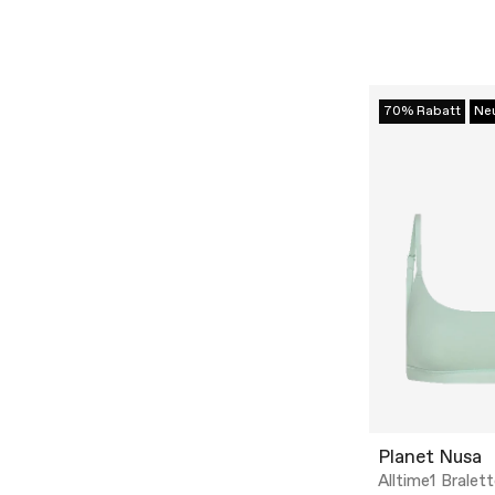
70% Rabatt
Ne
Planet Nusa
Alltime1 Bralet