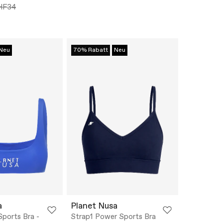
HF34
Neu
70% Rabatt
Neu
a
Planet Nusa
ports Bra -
Strap1 Power Sports Bra