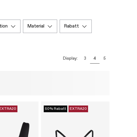
tion
material
rabatt
Display:
3
4
5
EXTRA20
50% Rabatt
EXTRA20