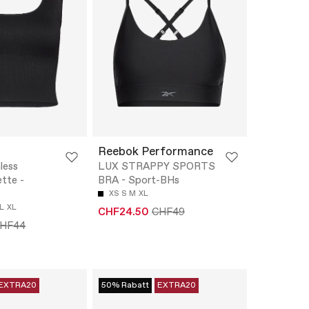
Reebok Performance
less
LUX STRAPPY SPORTS
ette -
BRA - Sport-BHs
XS
S
M
XL
L
XL
CHF24.50
CHF49
HF44
EXTRA20
50% Rabatt
EXTRA20