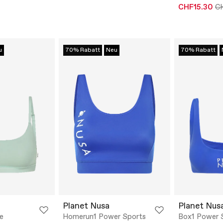
CHF15.30
C
u
70% Rabatt
Neu
70% Rabatt
Planet Nusa
Planet Nus
te
Homerun1 Power Sports
Box1 Power S