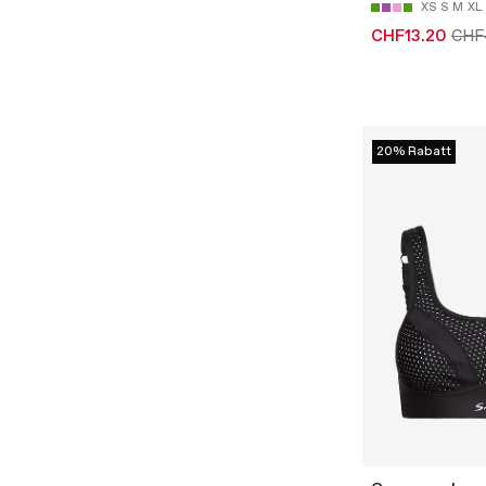
XS
S
M
XL
CHF13.20
CHF
20% Rabatt