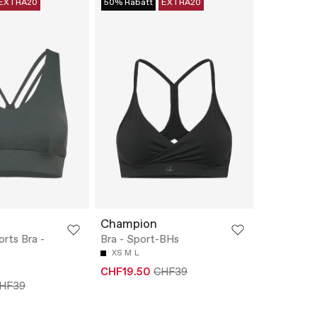
EXTRA20
50% Rabatt
EXTRA20
Champion
orts Bra -
Bra - Sport-BHs
XS
M
L
CHF19.50
CHF39
HF39