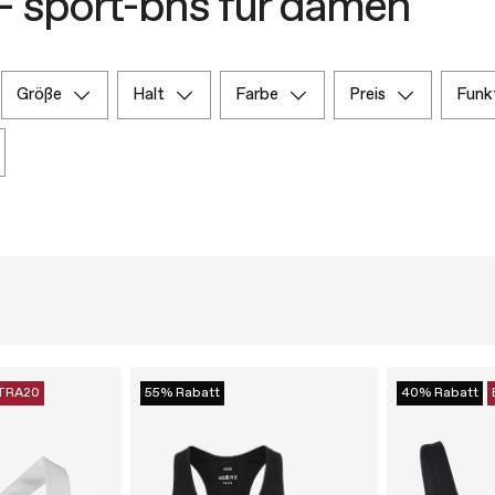
– sport-bhs für damen
größe
halt
farbe
preis
funk
TRA20
55% Rabatt
40% Rabatt