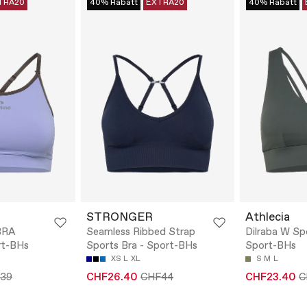
TRA20
40% Rabatt
EXTRA20
40% Rabatt
STRONGER
Athlecia
BRA
Seamless Ribbed Strap
Dilraba W Sp
t-BHs
Sports Bra - Sport-BHs
Sport-BHs
XS
L
XL
S
M
L
39
CHF26.40
CHF44
CHF23.40
C