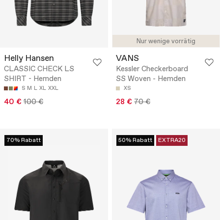
Nur wenige vorrätig
Helly Hansen
VANS
CLASSIC CHECK LS
Kessler Checkerboard
SHIRT - Hemden
SS Woven - Hemden
S
M
L
XL
XXL
XS
40 €
100 €
28 €
70 €
70% Rabatt
50% Rabatt
EXTRA20