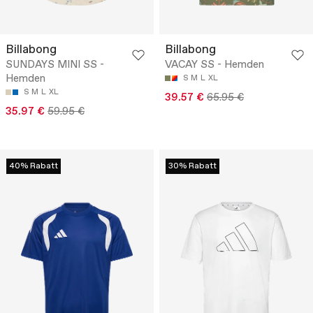
Billabong
Billabong
SUNDAYS MINI SS -
VACAY SS - Hemden
Hemden
S
M
L
XL
S
M
L
XL
39.57 €
65.95 €
35.97 €
59.95 €
40% Rabatt
30% Rabatt