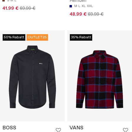
Hemden
S
M
L
M
L
XL
XXL
41.99 €
69.99 €
48.99 €
69.99 €
50% Rabatt
OUTLET25
35% Rabatt
BOSS
VANS