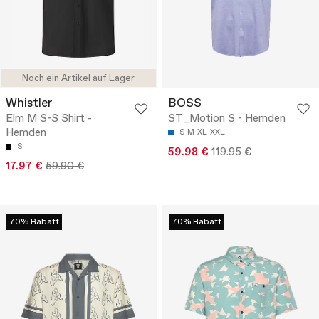
Noch ein Artikel auf Lager
Whistler
BOSS
Elm M S-S Shirt -
ST_Motion S - Hemden
Hemden
S
M
XL
XXL
S
59.98 €
119.95 €
17.97 €
59.90 €
70% Rabatt
70% Rabatt