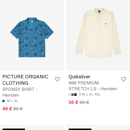
PICTURE ORGANIC
Quiksilver
CLOTHING
MW PREMIUM
STRETCH LS - Hemden
SPONGY SHIRT -
Hemden
S
M
L
XL
XXL
M
L
XL
36 €
60 €
48 €
80 €