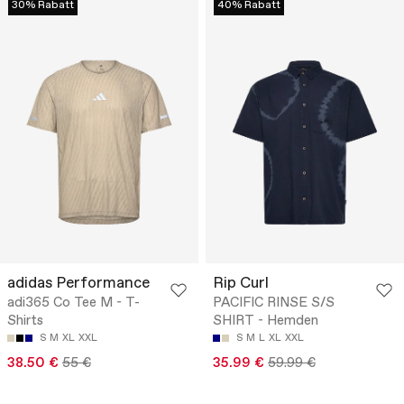
30% Rabatt
40% Rabatt
adidas Performance
Rip Curl
adi365 Co Tee M - T-
PACIFIC RINSE S/S
Shirts
SHIRT - Hemden
S
M
XL
XXL
S
M
L
XL
XXL
38.50 €
55 €
35.99 €
59.99 €