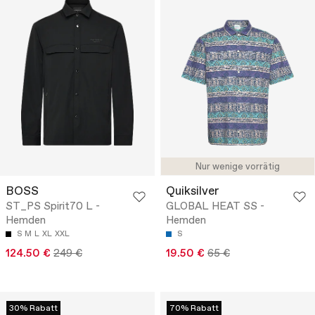
Nur wenige vorrätig
BOSS
Quiksilver
ST_PS Spirit70 L -
GLOBAL HEAT SS -
Hemden
Hemden
S
M
L
XL
XXL
S
124.50 €
249 €
19.50 €
65 €
30% Rabatt
70% Rabatt