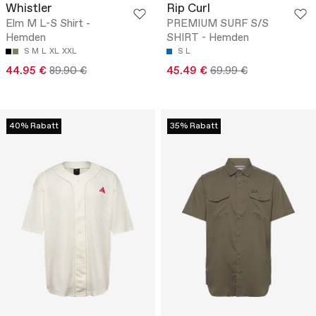
Whistler
Rip Curl
Elm M L-S Shirt -
PREMIUM SURF S/S
Hemden
SHIRT - Hemden
S
M
L
XL
XXL
S
L
44.95 €
89.90 €
45.49 €
69.99 €
40% Rabatt
35% Rabatt