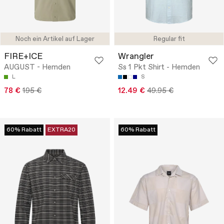
Noch ein Artikel auf Lager
Regular fit
FIRE+ICE
Wrangler
AUGUST - Hemden
Ss 1 Pkt Shirt - Hemden
L
S
78 €
195 €
12.49 €
49.95 €
60% Rabatt
EXTRA20
60% Rabatt