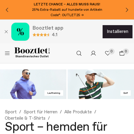
MÖCHTEN SIE 20€ EXTRA RABATT?
Für den Newsletter anmelden!
Booztlet app
installieren
4.1
0
0
Sport
Sport für Herren
Alle Produkte
Oberteile & T-Shirts
Sport – hemden für