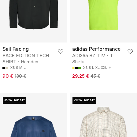
Sail Racing
adidas Performance
RACE EDITION TECH
ADI365 BZ T M - T-
SHIRT - Hemden
Shirts
XS
S
M
L
XS
S
L
XL
XXL
90 €
180 €
29.25 €
45 €
35% Rabatt
20% Rabatt