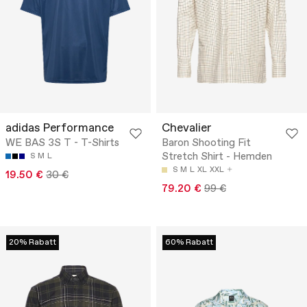
adidas Performance
Chevalier
WE BAS 3S T - T-Shirts
Baron Shooting Fit
Stretch Shirt - Hemden
S
M
L
S
M
L
XL
XXL
19.50 €
30 €
79.20 €
99 €
20% Rabatt
60% Rabatt