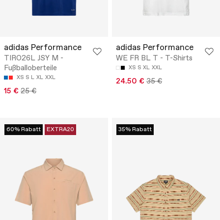
adidas Performance
adidas Performance
TIRO26L JSY M -
WE FR BL T - T-Shirts
Fußballoberteile
XS
S
XL
XXL
XS
S
L
XL
XXL
24.50 €
35 €
15 €
25 €
60% Rabatt
EXTRA20
35% Rabatt