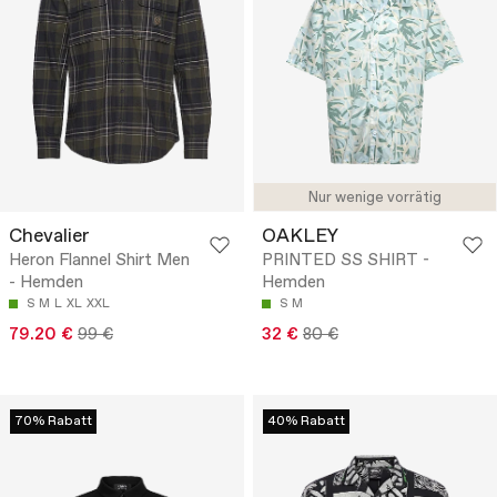
Nur wenige vorrätig
Chevalier
OAKLEY
Heron Flannel Shirt Men
PRINTED SS SHIRT -
- Hemden
Hemden
S
M
L
XL
XXL
S
M
79.20 €
99 €
32 €
80 €
70% Rabatt
40% Rabatt