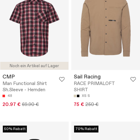
Noch ein Artikel auf Lager
CMP
Sail Racing
Man Functional Shirt
RACE PRIMALOFT
Sh.Sleeve - Hemden
SHIRT
48
XS
S
20.97 €
69.90 €
75 €
250 €
50% Rabatt
70% Rabatt