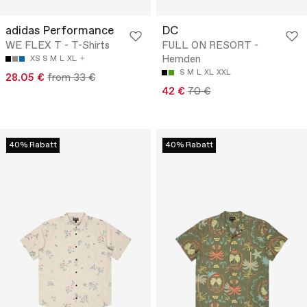
adidas Performance
DC
WE FLEX T - T-Shirts
FULL ON RESORT -
Hemden
XS
S
M
L
XL
S
M
L
XL
XXL
28.05 €
from 33 €
42 €
70 €
40% Rabatt
40% Rabatt