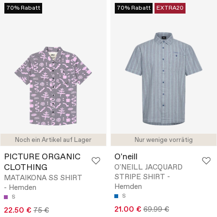
70% Rabatt
70% Rabatt
EXTRA20
Noch ein Artikel auf Lager
Nur wenige vorrätig
PICTURE ORGANIC
O'neill
CLOTHING
O'NEILL JACQUARD
STRIPE SHIRT -
MATAIKONA SS SHIRT
Hemden
- Hemden
S
S
21.00 €
69.99 €
22.50 €
75 €