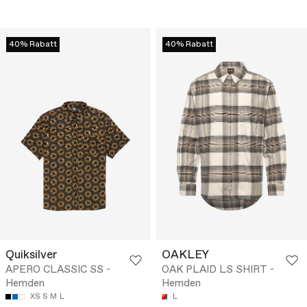
40% Rabatt
40% Rabatt
Quiksilver
OAKLEY
APERO CLASSIC SS -
OAK PLAID LS SHIRT -
Hemden
Hemden
XS
S
M
L
L