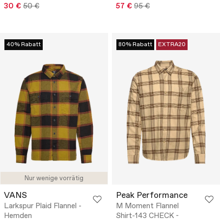
30 €
50 €
57 €
95 €
40% Rabatt
80% Rabatt
EXTRA20
Nur wenige vorrätig
VANS
Peak Performance
Larkspur Plaid Flannel -
M Moment Flannel
Hemden
Shirt-143 CHECK -