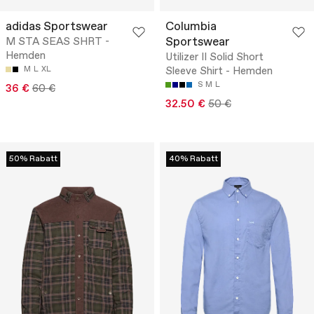
adidas Sportswear
Columbia
Sportswear
M STA SEAS SHRT -
Hemden
Utilizer II Solid Short
M
L
XL
Sleeve Shirt - Hemden
S
M
L
36 €
60 €
32.50 €
50 €
50% Rabatt
40% Rabatt