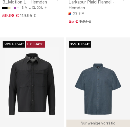
B_Motion L - Hemden
Larkspur Plaid Flannel -
Hemden
S
M
L
XL
XXL
XS
S
M
59.98 €
119.95 €
65 €
100 €
50% Rabatt
EXTRA20
35% Rabatt
Nur wenige vorrätig