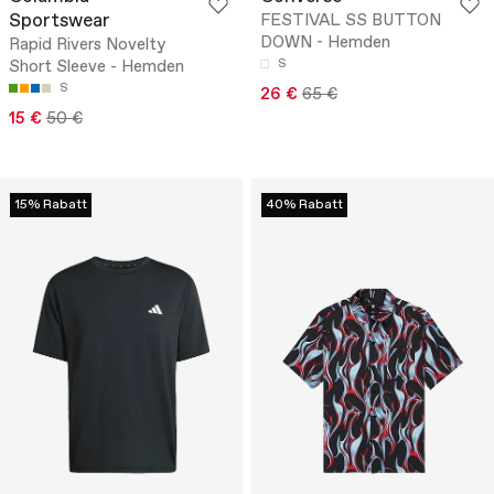
Sportswear
FESTIVAL SS BUTTON
DOWN - Hemden
Rapid Rivers Novelty
Short Sleeve - Hemden
S
S
26 €
65 €
15 €
50 €
15% Rabatt
40% Rabatt