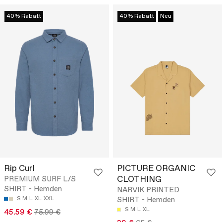
40% Rabatt
40% Rabatt
Neu
Rip Curl
PICTURE ORGANIC
CLOTHING
PREMIUM SURF L/S
SHIRT - Hemden
NARVIK PRINTED
S
M
L
XL
XXL
SHIRT - Hemden
S
M
L
XL
45.59 €
75.99 €