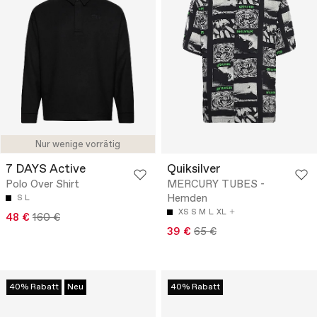
Nur wenige vorrätig
7 DAYS Active
Quiksilver
Polo Over Shirt
MERCURY TUBES -
Hemden
S
L
XS
S
M
L
XL
48 €
160 €
39 €
65 €
40% Rabatt
Neu
40% Rabatt