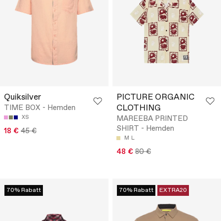
Quiksilver
PICTURE ORGANIC
CLOTHING
TIME BOX - Hemden
XS
MAREEBA PRINTED
SHIRT - Hemden
18 €
45 €
M
L
48 €
80 €
70% Rabatt
70% Rabatt
EXTRA20