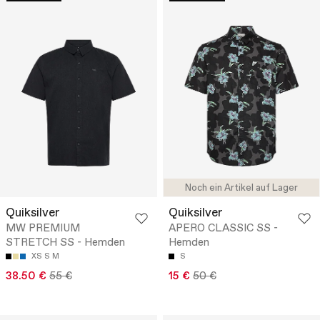
Noch ein Artikel auf Lager
Quiksilver
Quiksilver
MW PREMIUM
APERO CLASSIC SS -
STRETCH SS - Hemden
Hemden
XS
S
M
S
38.50 €
55 €
15 €
50 €