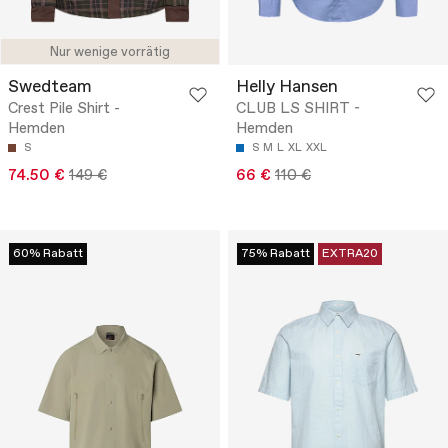
Nur wenige vorrätig
Swedteam
Helly Hansen
Crest Pile Shirt -
CLUB LS SHIRT -
Hemden
Hemden
S
S
M
L
XL
XXL
74.50 €
149 €
66 €
110 €
60% Rabatt
75% Rabatt
EXTRA20