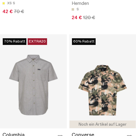
Hemden
XS
S
S
42 €
70 €
24 €
120 €
70% Rabatt
EXTRA20
60% Rabatt
Noch ein Artikel auf Lager
Columbia
Converse