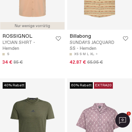
Nur wenige vorrätig
ROSSIGNOL
Billabong
LYCIAN SHIRT -
SUNDAYS JACQUARD
Hemden
SS - Hemden
S
XS
S
M
L
XL
34 €
85 €
42.87 €
65.95 €
40% Rabatt
60% Rabatt
EXTRA20
1