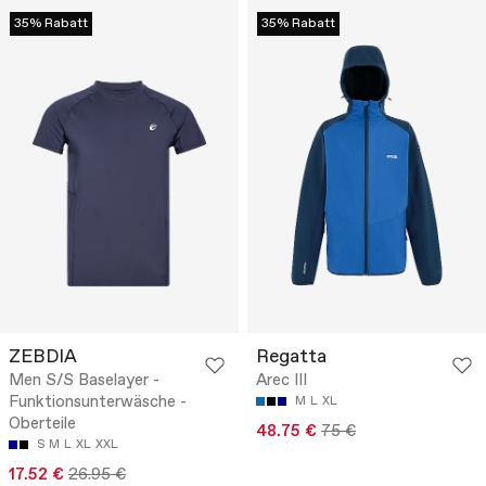
35% Rabatt
35% Rabatt
ZEBDIA
Regatta
Men S/S Baselayer -
Arec III
Funktionsunterwäsche -
M
L
XL
Oberteile
48.75 €
75 €
S
M
L
XL
XXL
17.52 €
26.95 €