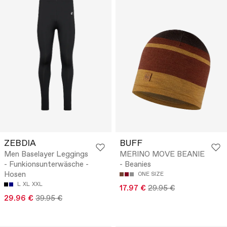
ZEBDIA
BUFF
Men Baselayer Leggings
MERINO MOVE BEANIE
- Funkionsunterwäsche -
- Beanies
Hosen
ONE SIZE
L
XL
XXL
17.97 €
29.95 €
29.96 €
39.95 €