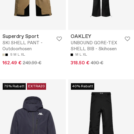
Superdry Sport
OAKLEY
SKI SHELL PANT -
UNBOUND GORE-TEX
Outdoorhosen
SHELL BIB - Skihosen
S
M
L
XL
M
L
XL
162.49 €
249.99 €
318.50 €
490 €
75% Rabatt
EXTRA20
40% Rabatt