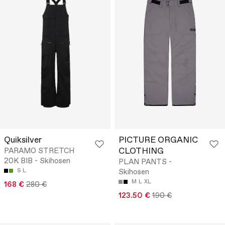
Quiksilver
PICTURE ORGANIC
CLOTHING
PARAMO STRETCH
20K BIB - Skihosen
PLAN PANTS -
S
L
Skihosen
M
L
XL
168 €
280 €
123.50 €
190 €