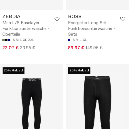
ZEBDIA
BOSS
Men L/S Baselayer -
Energetic Long Set -
Funktionsunterwäsche -
Funktionsunterwäsche -
Oberteile
Sets
S
M
L
XL
XXL
S
M
L
XL
22.07 €
33.95 €
89.97 €
149.95 €
25% Rabatt
20% Rabatt