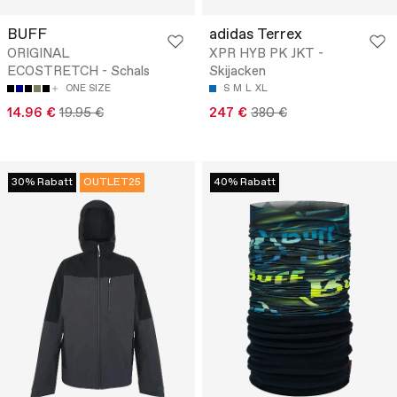
BUFF
adidas Terrex
ORIGINAL
XPR HYB PK JKT -
ECOSTRETCH - Schals
Skijacken
ONE SIZE
S
M
L
XL
14.96 €
19.95 €
247 €
380 €
30% Rabatt
OUTLET25
40% Rabatt