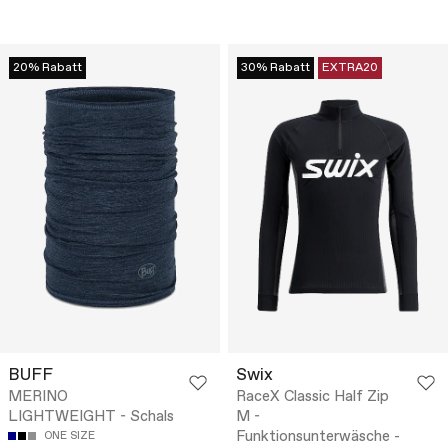
20% Rabatt
30% Rabatt
EXTRA20
BUFF
Swix
MERINO
RaceX Classic Half Zip
LIGHTWEIGHT - Schals
M -
Funktionsunterwäsche -
ONE SIZE