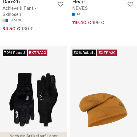
Dare2b
Head
Achieve II Pant -
NEVES
Skihosen
M
S
M
XL
119.40 €
199 €
84.50 €
130 €
70% Rabatt
EXTRA20
50% Rabatt
EXTRA20
Noch ein Artikel auf Lager