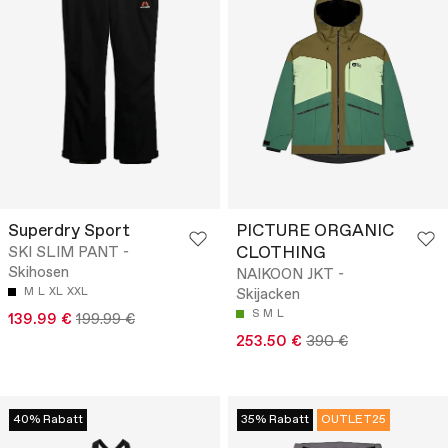
Superdry Sport
PICTURE ORGANIC
CLOTHING
SKI SLIM PANT -
Skihosen
NAIKOON JKT -
M
L
XL
XXL
Skijacken
S
M
L
139.99 €
199.99 €
253.50 €
390 €
40% Rabatt
35% Rabatt
OUTLET25