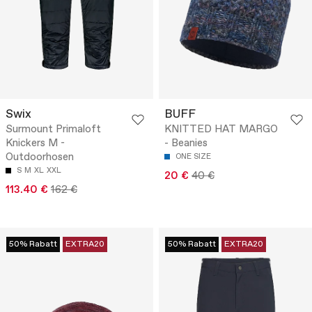
Swix
BUFF
Surmount Primaloft
KNITTED HAT MARGO
Knickers M -
- Beanies
Outdoorhosen
ONE SIZE
S
M
XL
XXL
20 €
40 €
113.40 €
162 €
50% Rabatt
EXTRA20
50% Rabatt
EXTRA20