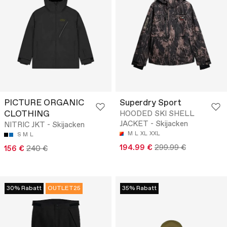
PICTURE ORGANIC
Superdry Sport
CLOTHING
HOODED SKI SHELL
JACKET - Skijacken
NITRIC JKT - Skijacken
M
L
XL
XXL
S
M
L
194.99 €
299.99 €
156 €
240 €
30% Rabatt
OUTLET25
35% Rabatt