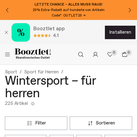
LETZTE CHANCE – ALLES MUSS RAUS!
25% Extra-Rabatt auf hunderte von Artikeln
Code*: OUTLET25 →
Booztlet app
installieren
4.1
0
0
Sport
Sport für Herren
Wintersport – für
herren
225 Artikel
filter
sortieren