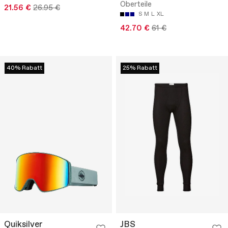
Oberteile
21.56 €
26.95 €
S
M
L
XL
42.70 €
61 €
40% Rabatt
25% Rabatt
Quiksilver
JBS