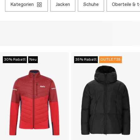
kategorien
jacken
schuhe
oberteile & t
30% Rabatt
Neu
35% Rabatt
OUTLET25