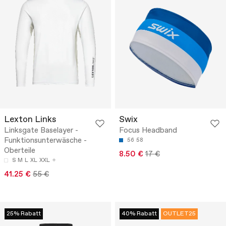
Lexton Links
Swix
Linksgate Baselayer -
Focus Headband
Funktionsunterwäsche -
56
58
Oberteile
8.50 €
17 €
S
M
L
XL
XXL
41.25 €
55 €
25% Rabatt
40% Rabatt
OUTLET25