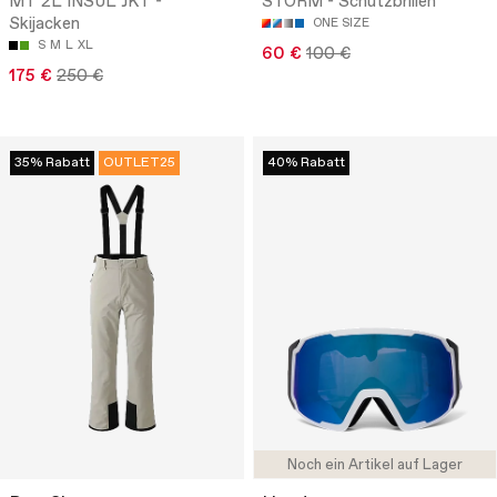
MT 2L INSUL JKT -
STORM - Schutzbrillen
Skijacken
ONE SIZE
S
M
L
XL
60 €
100 €
175 €
250 €
35% Rabatt
OUTLET25
40% Rabatt
Noch ein Artikel auf Lager