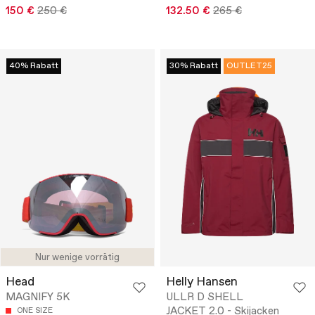
150 €
250 €
132.50 €
265 €
40% Rabatt
30% Rabatt
OUTLET25
Nur wenige vorrätig
Head
Helly Hansen
MAGNIFY 5K
ULLR D SHELL
JACKET 2.0 - Skijacken
ONE SIZE