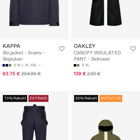
KAPPA
OAKLEY
Ski jacket - Scaniv -
CANOPY INSULATED
Skijacken
PANT - Skihosen
S
M
L
XL
XXL
S
XL
63.75 €
254.99 €
138 €
230 €
70% Rabatt
EXTRA20
30% Rabatt
OUTLET25