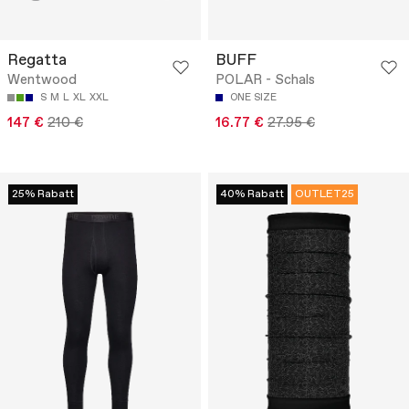
Regatta
BUFF
Wentwood
POLAR - Schals
S
M
L
XL
XXL
ONE SIZE
147 €
210 €
16.77 €
27.95 €
25% Rabatt
40% Rabatt
OUTLET25