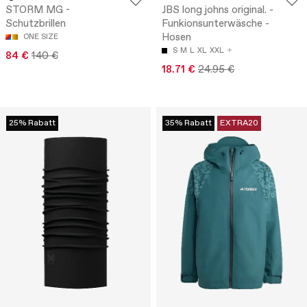
STORM MG -
JBS long johns original. -
Schutzbrillen
Funkionsunterwäsche -
Hosen
ONE SIZE
S
M
L
XL
XXL
84 €
140 €
18.71 €
24.95 €
25% Rabatt
35% Rabatt
EXTRA20