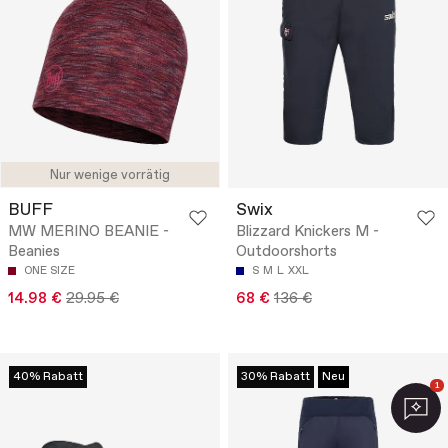
Nur wenige vorrätig
BUFF
Swix
MW MERINO BEANIE -
Blizzard Knickers M -
Beanies
Outdoorshorts
ONE SIZE
S
M
L
XXL
14.98 €
29.95 €
68 €
136 €
40% Rabatt
30% Rabatt
Neu
1