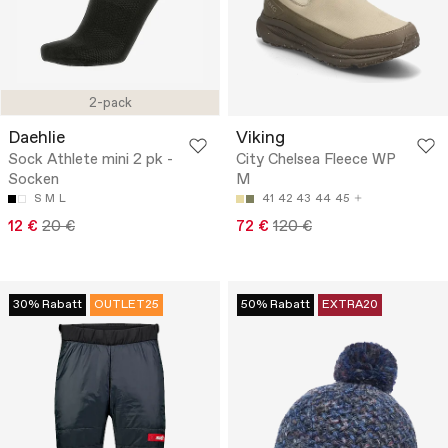
2-pack
Daehlie
Viking
Sock Athlete mini 2 pk -
City Chelsea Fleece WP
Socken
M
S
M
L
41
42
43
44
45
12 €
20 €
72 €
120 €
30% Rabatt
OUTLET25
50% Rabatt
EXTRA20