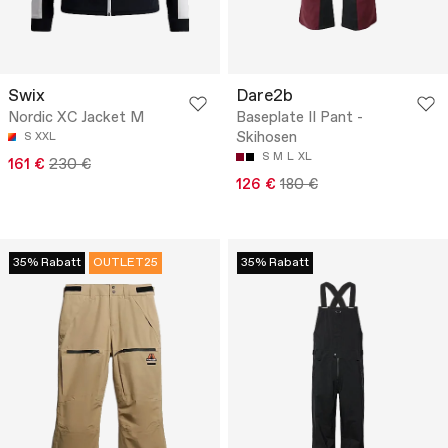
Swix
Dare2b
Nordic XC Jacket M
Baseplate II Pant -
Skihosen
S
XXL
S
M
L
XL
161 €
230 €
126 €
180 €
35% Rabatt
OUTLET25
35% Rabatt