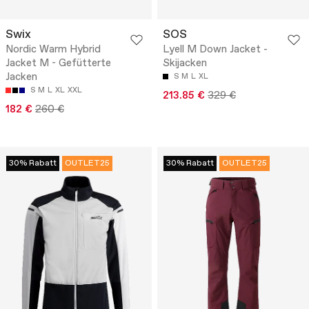
Swix
SOS
Nordic Warm Hybrid
Lyell M Down Jacket -
Jacket M - Gefütterte
Skijacken
Jacken
S
M
L
XL
S
M
L
XL
XXL
213.85 €
329 €
182 €
260 €
30% Rabatt
OUTLET25
30% Rabatt
OUTLET25