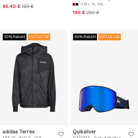
S
M
L
XL
XXL
95.40 €
159 €
196 €
280 €
30% Rabatt
OUTLET25
40% Rabatt
OUTLET25
adidas Terrex
Quiksilver