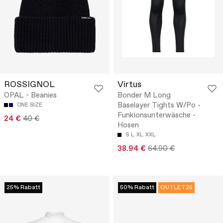
ROSSIGNOL
Virtus
OPAL - Beanies
Bonder M Long
Baselayer Tights W/Po -
ONE SIZE
Funkionsunterwäsche -
24 €
40 €
Hosen
S
L
XL
XXL
38.94 €
64.90 €
25% Rabatt
50% Rabatt
OUTLET25