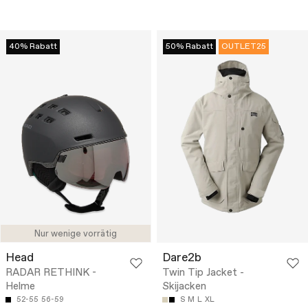
40% Rabatt
50% Rabatt
OUTLET25
Nur wenige vorrätig
Head
Dare2b
RADAR RETHINK -
Twin Tip Jacket -
Helme
Skijacken
52-55
56-59
S
M
L
XL