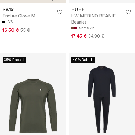
Swix
BUFF
Endure Glove M
HW MERINO BEANIE -
Beanies
7/S
ONE SIZE
16.50 €
55 €
17.45 €
34.90 €
35% Rabatt
40% Rabatt