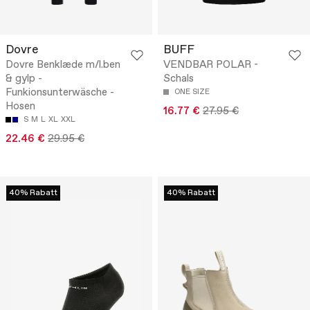
Dovre
BUFF
Dovre Benklæde m/l.ben
VENDBAR POLAR -
& gylp -
Schals
Funkionsunterwäsche -
ONE SIZE
Hosen
16.77 €
27.95 €
S
M
L
XL
XXL
22.46 €
29.95 €
40% Rabatt
40% Rabatt