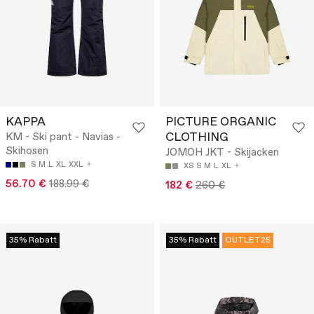
KAPPA
PICTURE ORGANIC
CLOTHING
KM - Ski pant - Navias -
Skihosen
JOMOH JKT - Skijacken
S
M
L
XL
XXL
XS
S
M
L
XL
56.70 €
188.99 €
182 €
260 €
35% Rabatt
35% Rabatt
OUTLET25