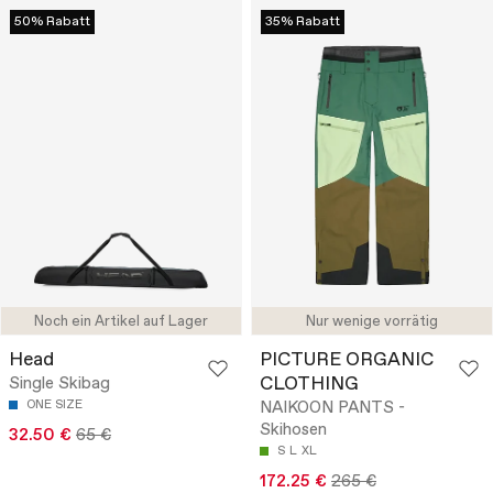
50% Rabatt
35% Rabatt
Noch ein Artikel auf Lager
Nur wenige vorrätig
Head
PICTURE ORGANIC
CLOTHING
Single Skibag
ONE SIZE
NAIKOON PANTS -
Skihosen
32.50 €
65 €
S
L
XL
172.25 €
265 €