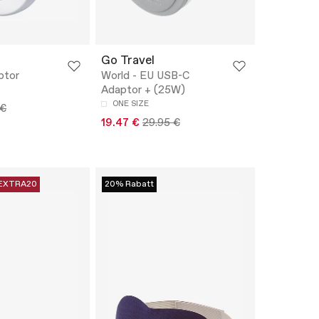
Go Travel
ptor
World - EU USB-C
Adaptor + (25W)
ONE SIZE
 €
19.47 €
29.95 €
EXTRA20
20% Rabatt