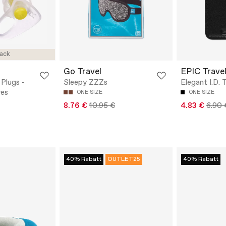
ack
Go Travel
EPIC Trave
Plugs -
Sleepy ZZZs
Elegant I.D. 
res
ONE SIZE
ONE SIZE
8.76 €
10.95 €
4.83 €
6.90 
40% Rabatt
OUTLET25
40% Rabatt