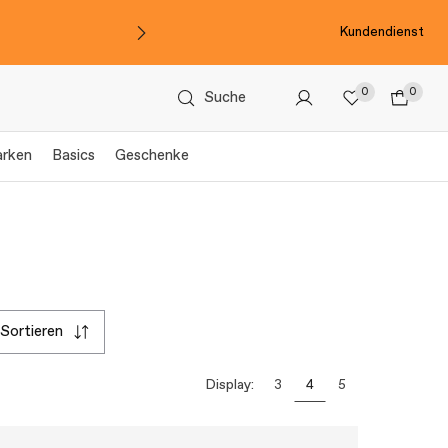
Kundendienst
0
0
Suche
arken
Basics
Geschenke
sortieren
Display:
3
4
5