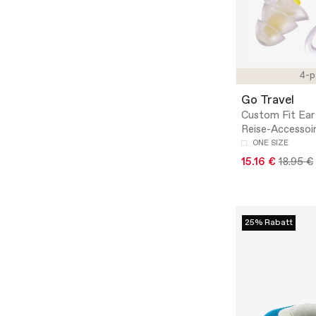
4-p
Go Travel
Custom Fit Ear 
Reise-Accessoi
ONE SIZE
15.16 €
18.95 €
25% Rabatt