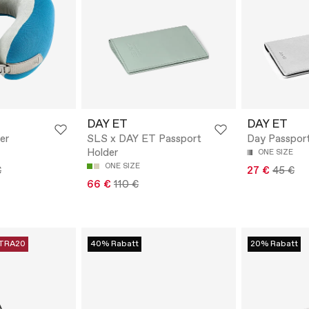
DAY ET
DAY ET
er
SLS x DAY ET Passport
Day Passpor
Holder
ONE SIZE
ONE SIZE
€
27 €
45 €
66 €
110 €
TRA20
40% Rabatt
20% Rabatt