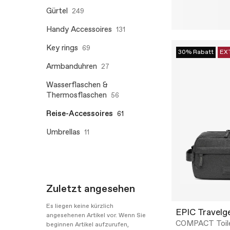
Gürtel
249
Handy Accessoires
131
Key rings
69
30% Rabatt
EX
Armbanduhren
27
Wasserflaschen &
Thermosflaschen
56
Reise-Accessoires
61
Umbrellas
11
Zuletzt angesehen
Es liegen keine kürzlich
EPIC Travelg
angesehenen Artikel vor. Wenn Sie
COMPACT Toil
beginnen Artikel aufzurufen,