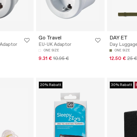
Go Travel
DAY ET
 Adaptor
EU-UK Adaptor
Day Luggage
ONE SIZE
ONE SIZE
9.31 €
10.95 €
12.50 €
25 €
20% Rabatt
30% Rabatt