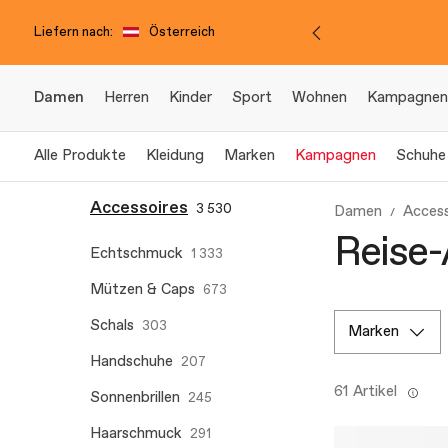
Liefern nach:
Österreich
Damen
Herren
Kinder
Sport
Wohnen
Kampagnen
Alle Produkte
Kleidung
Marken
Kampagnen
Schuhe
Accessoires
3 530
Damen
Access
Reise-
Echtschmuck
1 333
Mützen & Caps
673
Schals
303
marken
Handschuhe
207
61 Artikel
Sonnenbrillen
245
Haarschmuck
291