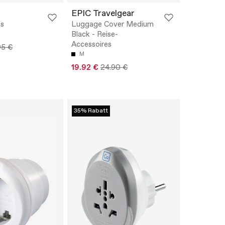
EPIC Travelgear
s
Luggage Cover Medium
Black - Reise-
Accessoires
95 €
M
19.92 €
24.90 €
35% Rabatt