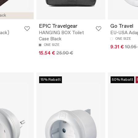
ack
EPIC Travelgear
Go Travel
lack)
HANGING BOX Toilet
EU-USA Ada
Case Black
ONE SIZE
ONE SIZE
9.31 €
10.95
15.54 €
25.90 €
15% Rabatt
50% Rabatt