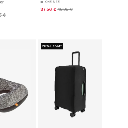
er
ONE SIZE
37.56 €
46.95 €
5 €
20% Rabatt