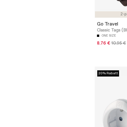
2-p
Go Travel
Classic Tags (B
ONE SIZE
8.76 €
10.95 €
20% Rabatt