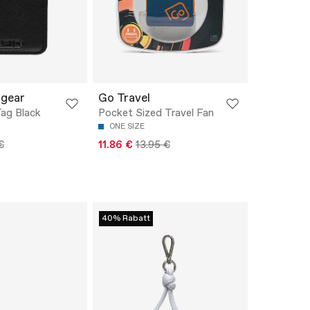
lgear
Go Travel
Tag Black
Pocket Sized Travel Fan
ONE SIZE
€
11.86 €
13.95 €
40% Rabatt