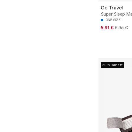
Go Travel
Super Sleep M
ONE SIZE
5.91 €
6.95 €
20% Rabatt