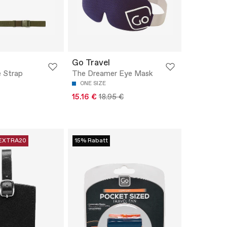
Go Travel
 Strap
The Dreamer Eye Mask
ONE SIZE
15.16 €
18.95 €
EXTRA20
15% Rabatt