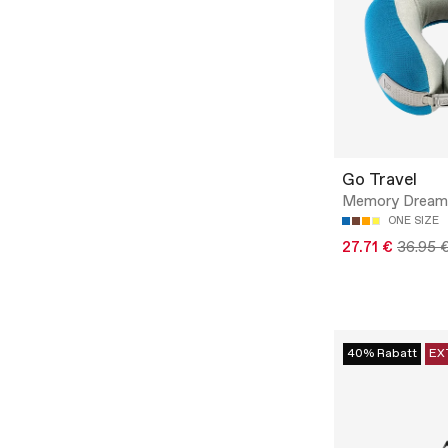
Go Travel
Memory Dream
ONE SIZE
27.71 €
36.95 
40% Rabatt
EX