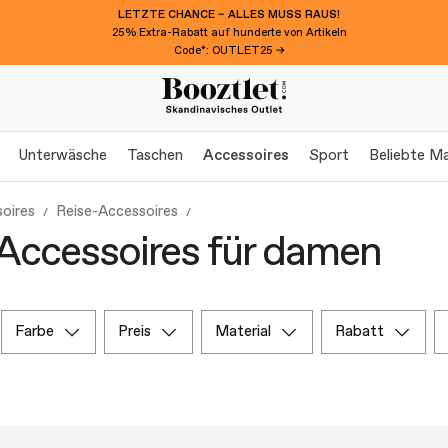
LETZTE CHANCE – ALLES MUSS RAUS!
25% Extra-Rabatt auf hunderte von Artikeln
Code*: OUTLET25 →
Unterwäsche
Taschen
Accessoires
Sport
Beliebte M
oires
Reise-Accessoires
Accessoires für damen
farbe
preis
material
rabatt