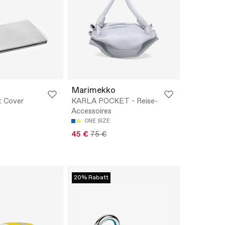
Marimekko
t Cover
KARLA POCKET - Reise-
Accessoires
ONE SIZE
45 €
75 €
20% Rabatt