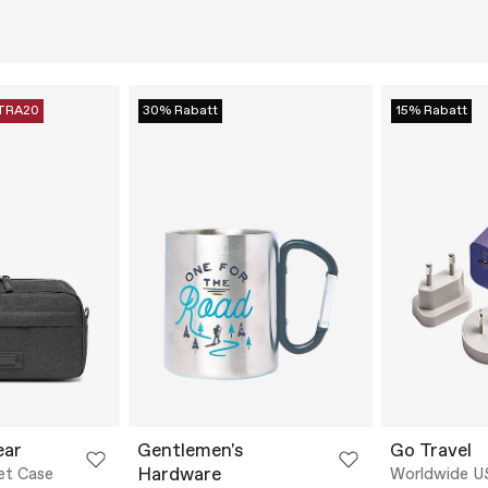
TRA20
30% Rabatt
15% Rabatt
ear
Gentlemen's
Go Travel
Hardware
et Case
Worldwide U