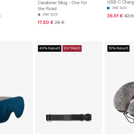
USB-C Charg
Carabiner Mug - One for
the Road
ONE SIZE
ONE SIZE
€
36.51 €
42.9
17.50 €
25 €
40% Rabatt
EXTRA20
15% Rabatt