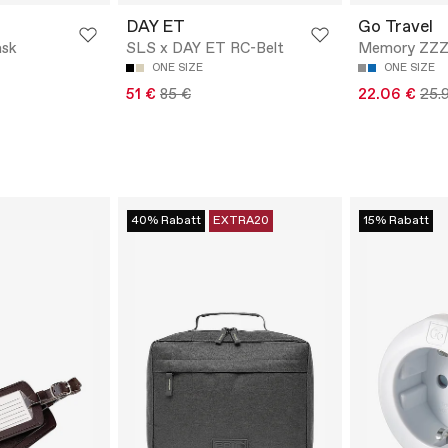
DAY ET
Go Travel
ask
SLS x DAY ET RC-Belt
Memory ZZZ
ONE SIZE
ONE SIZE
51 €
85 €
22.06 €
25.
40% Rabatt
EXTRA20
15% Rabatt