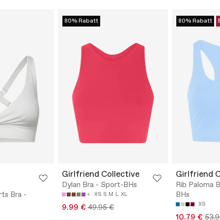
80% Rabatt
80% Rabatt
Girlfriend Collective
Girlfriend 
Dylan Bra - Sport-BHs
Rib Paloma B
ts Bra -
BHs
XS
S
M
L
XL
XS
9.99 €
49.95 €
10.79 €
53.9