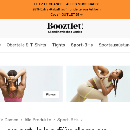
LETZTE CHANCE – ALLES MUSS RAUS!
25% Extra-Rabatt auf hunderte von Artikeln
Code*: OUTLET25 →
e
Oberteile & T-Shirts
Tights
Sport-BHs
Sportausrüstun
für Damen
Alle Produkte
Sport-BHs