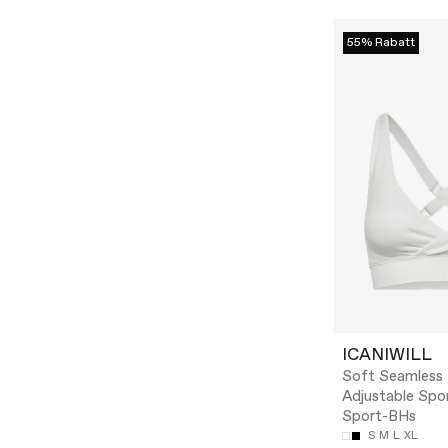
55% Rabatt
ICANIWILL
Soft Seamless
Adjustable Spor
Sport-BHs
S
M
L
XL