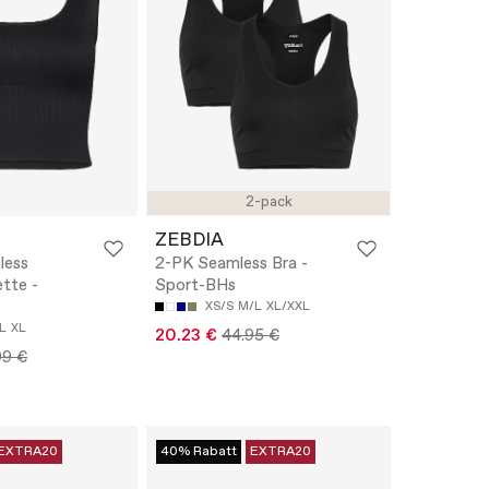
2-pack
ZEBDIA
less
2-PK Seamless Bra -
ette -
Sport-BHs
XS/S
M/L
XL/XXL
L
XL
20.23 €
44.95 €
99 €
EXTRA20
40% Rabatt
EXTRA20