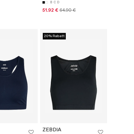
B
C
D
51.92 €
64.90 €
20% Rabatt
ZEBDIA