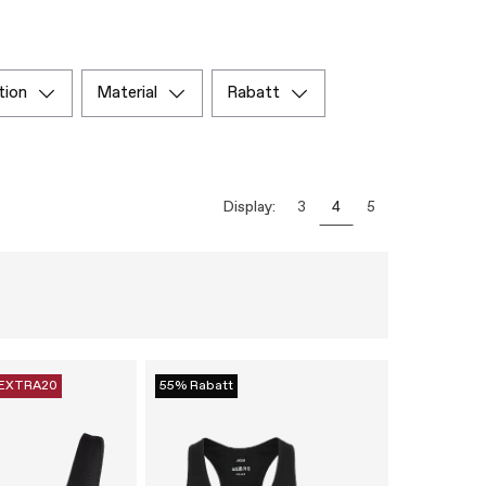
tion
material
rabatt
Display:
3
4
5
EXTRA20
55% Rabatt