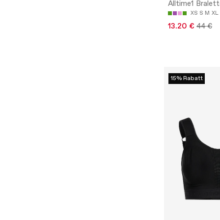
Alltime1 Bralet
XS
S
M
XL
13.20 €
44 €
15% Rabatt