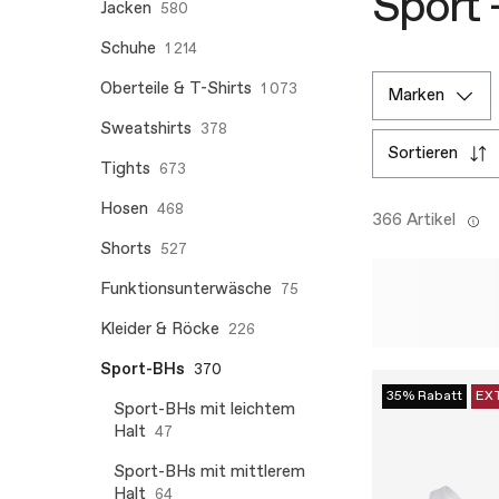
Sport 
Jacken
580
Schuhe
1 214
Oberteile & T-Shirts
1 073
marken
Sweatshirts
378
sortieren
Tights
673
Hosen
468
366 Artikel
Shorts
527
Funktionsunterwäsche
75
Kleider & Röcke
226
Sport-BHs
370
35% Rabatt
EX
Sport-BHs mit leichtem
Halt
47
Sport-BHs mit mittlerem
Halt
64