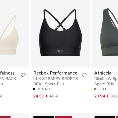
fulness
Reebok Performance
Athlecia
EN BACK
LUX STRAPPY SPORTS
Dilraba W Sp
Hs
BRA - Sport-BHs
Sport-BHs
XS
S
M
XL
S
M
L
€
24.50 €
49 €
23.94 €
39.