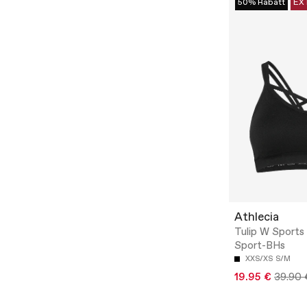
50% Rabatt
EX
Athlecia
Tulip W Sports 
Sport-BHs
XXS/XS
S/M
19.95 €
39.90 