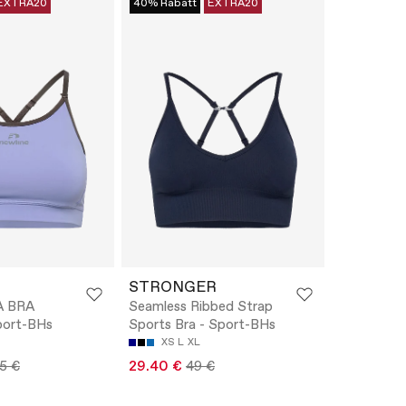
EXTRA20
40% Rabatt
EXTRA20
STRONGER
A BRA
Seamless Ribbed Strap
ort-BHs
Sports Bra - Sport-BHs
XS
L
XL
5 €
29.40 €
49 €