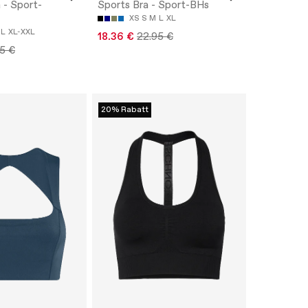
 - Sport-
Sports Bra - Sport-BHs
XS
S
M
L
XL
-L
XL-XXL
18.36 €
22.95 €
5 €
20% Rabatt