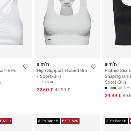
aim´n
aim´n
port-BHs
High Support Ribbed Bra
Ribbed Seam
- Sport-BHs
Shaping Bral
Sport-BHs
XS
S
XL
€
XS
S
M
22.50 €
44.99 €
29.99 €
49.
TRA20
50% Rabatt
EXTRA20
40% Rabatt