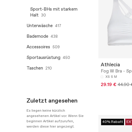
Sport-BHs mit starkem
Halt
30
Unterwäsche
417
Bademode
438
Accessoires
509
Sportausrüstung
450
Athlecia
Taschen
210
Fog W Bra - S
XS
S
M
29.19 €
44.90 
Zuletzt angesehen
Es liegen keine kürzlich
angesehenen Artikel vor. Wenn Sie
beginnen Artikel aufzurufen,
40% Rabatt
EX
werden diese hier angezeigt.