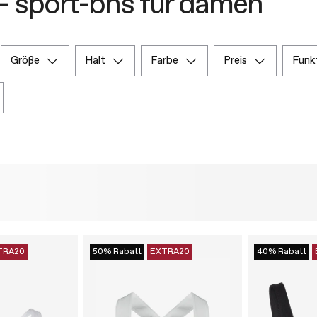
– sport-bhs für damen
größe
halt
farbe
preis
funk
TRA20
50% Rabatt
EXTRA20
40% Rabatt