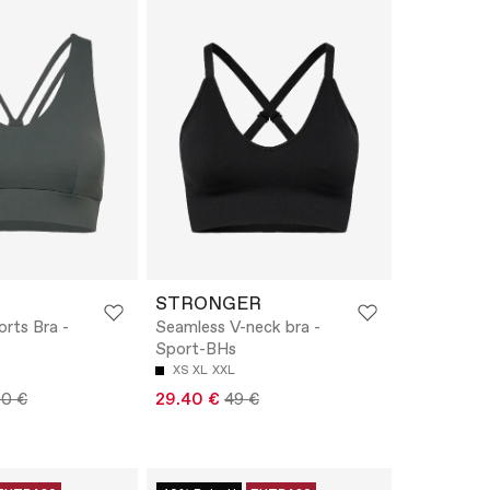
STRONGER
orts Bra -
Seamless V-neck bra -
Sport-BHs
XS
XL
XXL
90 €
29.40 €
49 €