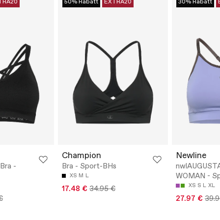
TRA20
50% Rabatt
EXTRA20
30% Rabatt
Champion
Newline
Bra -
Bra - Sport-BHs
nwlAUGUST
WOMAN - Sp
XS
M
L
XS
S
L
XL
17.48 €
34.95 €
€
27.97 €
39.9