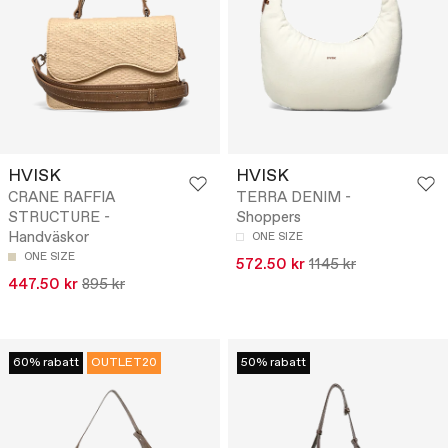
HVISK
HVISK
CRANE RAFFIA
TERRA DENIM -
STRUCTURE -
Shoppers
Handväskor
ONE SIZE
ONE SIZE
572.50 kr
1145 kr
447.50 kr
895 kr
60% rabatt
OUTLET20
50% rabatt