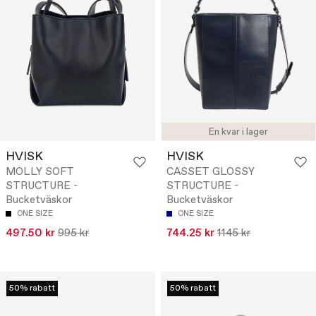
En kvar i lager
HVISK
HVISK
MOLLY SOFT
CASSET GLOSSY
STRUCTURE -
STRUCTURE -
Bucketväskor
Bucketväskor
ONE SIZE
ONE SIZE
497.50 kr
995 kr
744.25 kr
1145 kr
50% rabatt
50% rabatt