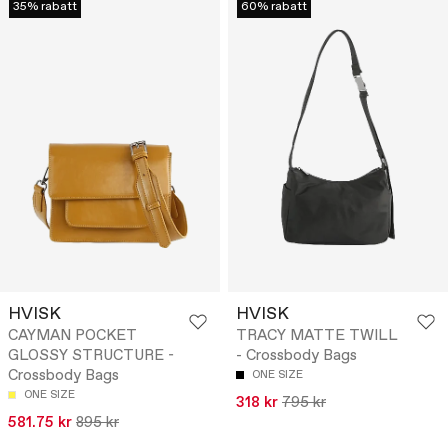
35% rabatt
60% rabatt
HVISK
HVISK
CAYMAN POCKET
TRACY MATTE TWILL
GLOSSY STRUCTURE -
- Crossbody Bags
Crossbody Bags
ONE SIZE
ONE SIZE
318 kr
795 kr
581.75 kr
895 kr