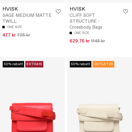
HVISK
HVISK
SAGE MEDIUM MATTE
CLIFF SOFT
TWILL
STRUCTURE -
Crossbody Bags
ONE SIZE
ONE SIZE
477 kr
795 kr
629.75 kr
1145 kr
50% rabatt
EXTRA15
50% rabatt
OUTLET20