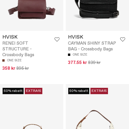
HVISK
HVISK
RENEI SOFT
CAYMAN SHINY STRAP
STRUCTURE -
BAG - Crossbody Bags
Crossbody Bags
ONE SIZE
ONE SIZE
377.55 kr
839 kr
358 kr
895 kr
50% rabatt
EXTRA15
50% rabatt
EXTRA15