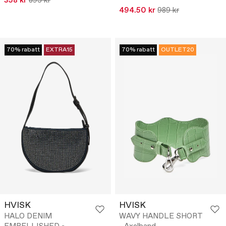
358 kr
895 kr
494.50 kr
989 kr
70% rabatt
EXTRA15
70% rabatt
OUTLET20
HVISK
HVISK
HALO DENIM
WAVY HANDLE SHORT