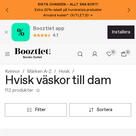
SISTA CHANSEN – ALLT SKA BORT!
Extra 20% rabatt på hundratals produkter
Använd koden*: OUTLET20 →
Booztlet app
installera
4.1
0
0
Kvinnor
Märken A-Z
Hvisk
Hvisk väskor till dam
112 produkter
filter
sortera