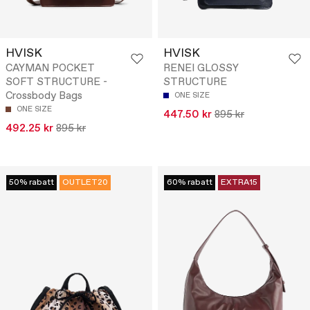
HVISK
HVISK
CAYMAN POCKET
RENEI GLOSSY
SOFT STRUCTURE -
STRUCTURE
Crossbody Bags
ONE SIZE
ONE SIZE
447.50 kr
895 kr
492.25 kr
895 kr
50% rabatt
OUTLET20
60% rabatt
EXTRA15