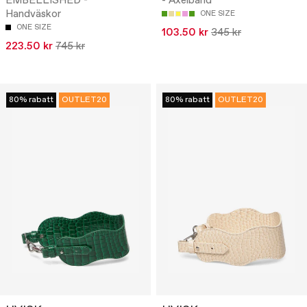
EMBELLISHED -
- Axelband
Handväskor
ONE SIZE
ONE SIZE
103.50 kr
345 kr
223.50 kr
745 kr
80% rabatt
OUTLET20
80% rabatt
OUTLET20