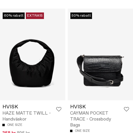
60% rabatt
EXTRA15
50% rabatt
HVISK
HVISK
HAZE MATTE TWILL -
CAYMAN POCKET
Handväskor
TRACE - Crossbody
Bags
ONE SIZE
ONE SIZE