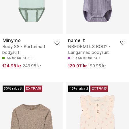
Minymo
name it
Body SS - Kortärmad
NBFDEMI LS BODY -
bodysuit
Långärmad bodysuit
56
62
68
74
80
50
56
62
68
74
124.98 kr
249.95 kr
129.97 kr
199.95 kr
50% rabatt
EXTRA15
45% rabatt
EXTRA15