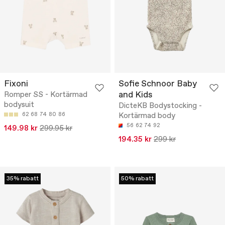
Fixoni
Sofie Schnoor Baby
and Kids
Romper SS - Kortärmad
bodysuit
DicteKB Bodystocking -
62
68
74
80
86
Kortärmad body
56
62
74
92
149.98 kr
299.95 kr
194.35 kr
299 kr
35% rabatt
50% rabatt