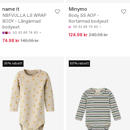
name it
Minymo
NBFVULLA LS WRAP
Body SS AOP -
BODY - Långärmad
Kortärmad bodysuit
bodysuit
56
62
68
74
80
50
62
68
74
80
124.98 kr
249.95 kr
74.98 kr
149.95 kr
35% rabatt
50% rabatt