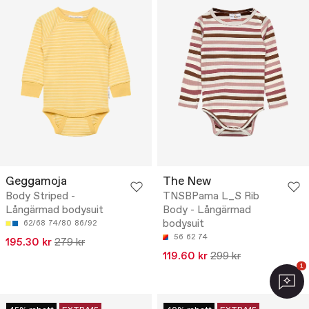
Geggamoja
The New
Body Striped -
TNSBPama L_S Rib
Långärmad bodysuit
Body - Långärmad
bodysuit
62/68
74/80
86/92
56
62
74
195.30 kr
279 kr
119.60 kr
299 kr
1