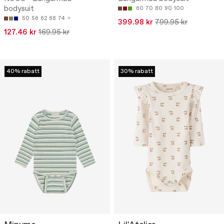
bodysuit
60
70
80
90
100
50
56
62
68
74
399.98 kr
799.95 kr
127.46 kr
169.95 kr
40% rabatt
30% rabatt