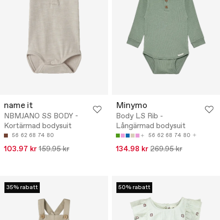
name it
Minymo
NBMJANO SS BODY -
Body LS Rib -
Kortärmad bodysuit
Långärmad bodysuit
56
62
68
74
80
56
62
68
74
80
103.97 kr
159.95 kr
134.98 kr
269.95 kr
35% rabatt
50% rabatt