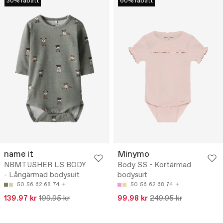
30% rabatt
60% rabatt
name it
Minymo
NBMTUSHER LS BODY
Body SS - Kortärmad
- Långärmad bodysuit
bodysuit
50
56
62
68
74
50
56
62
68
74
139.97 kr
199.95 kr
99.98 kr
249.95 kr