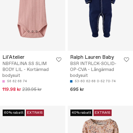
Lil'Atelier
Ralph Lauren Baby
NBFFALINA SS SLIM
BSR INTRLCK-SOLID-
BODY LIL - Kortärmad
OP-CVA - Långärmad
bodysuit
bodysuit
56
62
68
74
53-60
62-68
0-52
70-74
119.98 kr
239.95 kr
695 kr
60% rabatt
EXTRA15
40% rabatt
EXTRA15