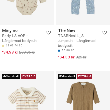
Minymo
The New
Body LS AOP -
TNSBNeal L_S
Långärmad bodysuit
Jumpsuit - Långärmad
bodysuit
62
68
74
80
56
80
86
134.98 kr
269.95 kr
164.50 kr
329 kr
40% rabatt
EXTRA15
50% rabatt
EXTRA15