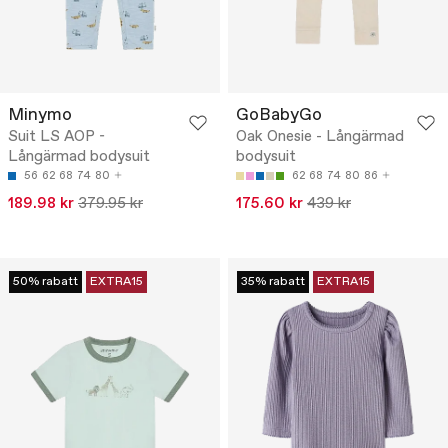
Minymo
GoBabyGo
Suit LS AOP -
Oak Onesie - Långärmad
Långärmad bodysuit
bodysuit
56
62
68
74
80
62
68
74
80
86
189.98 kr
379.95 kr
175.60 kr
439 kr
50% rabatt
EXTRA15
35% rabatt
EXTRA15