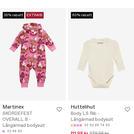
35% rabatt
EXTRA15
60% rabatt
Martinex
Huttelihut
SKÖRDEFEST
Body LS Rib -
OVERALL B -
Långärmad bodysuit
Långärmad bodysuit
56
62
68
74
80
62
68
80
111.98 kr
279.95 kr