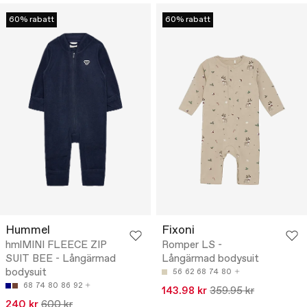
60% rabatt
60% rabatt
Hummel
Fixoni
hmlMINI FLEECE ZIP
Romper LS -
SUIT BEE - Långärmad
Långärmad bodysuit
bodysuit
56
62
68
74
80
68
74
80
86
92
143.98 kr
359.95 kr
240 kr
600 kr