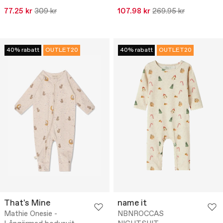
77.25 kr
309 kr
107.98 kr
269.95 kr
40% rabatt
OUTLET20
40% rabatt
OUTLET20
That's Mine
name it
Mathie Onesie -
NBNROCCAS