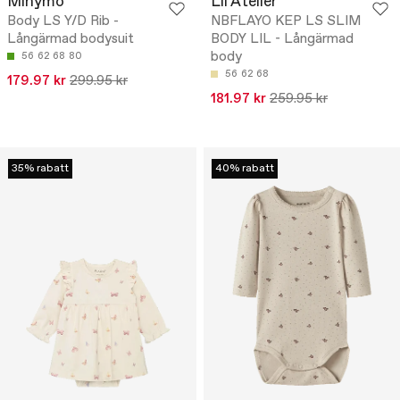
Minymo
Lil'Atelier
Body LS Y/D Rib -
NBFLAYO KEP LS SLIM
Långärmad bodysuit
BODY LIL - Långärmad
body
56
62
68
80
56
62
68
179.97 kr
299.95 kr
181.97 kr
259.95 kr
35% rabatt
40% rabatt