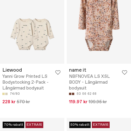
Liewood
name it
Yanni Grow Printed LS
NBFNOVEA LS XSL
Bodystocking 2-Pack -
BODY - Långärmad
Långärmad bodysuit
bodysuit
74/80
50
56
62
68
228 kr
570 kr
119.97 kr
199.95 kr
70% rabatt
EXTRA15
50% rabatt
EXTRA15