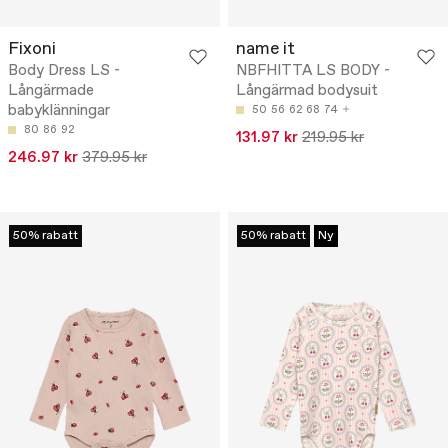
Fixoni
name it
Body Dress LS -
NBFHITTA LS BODY -
Långärmade
Långärmad bodysuit
babyklänningar
50
56
62
68
74
80
86
92
131.97 kr
219.95 kr
246.97 kr
379.95 kr
50% rabatt
50% rabatt
Ny