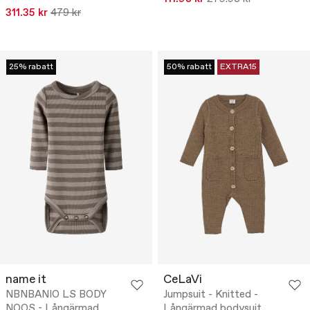
311.35 kr
479 kr
25% rabatt
50% rabatt
EXTRA15
name it
CeLaVi
NBNBANIO LS BODY
Jumpsuit - Knitted -
NOOS - Långärmad
Långärmad bodysuit