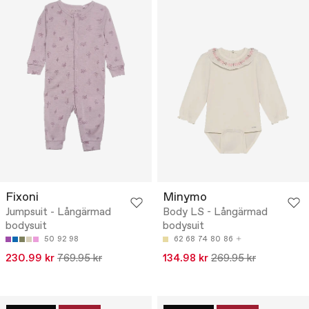
Fixoni
Minymo
Jumpsuit - Långärmad
Body LS - Långärmad
bodysuit
bodysuit
50
92
98
62
68
74
80
86
230.99 kr
769.95 kr
134.98 kr
269.95 kr