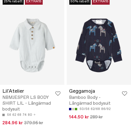
25% rabatt
EXTRA15
50% rabatt
EXTRA15
Lil'Atelier
Geggamoja
NBMJESPER LS BODY
Bamboo Body -
SHIRT LIL - Långärmad
Långärmad bodysuit
bodysuit
50/56
62/68
86/92
56
62
68
74
80
144.50 kr
289 kr
284.96 kr
379.95 kr