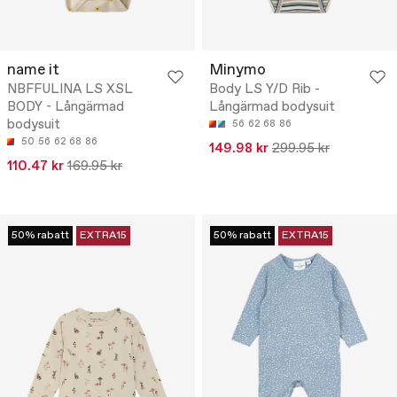
name it
Minymo
NBFFULINA LS XSL
Body LS Y/D Rib -
BODY - Långärmad
Långärmad bodysuit
bodysuit
56
62
68
86
50
56
62
68
86
149.98 kr
299.95 kr
110.47 kr
169.95 kr
50% rabatt
EXTRA15
50% rabatt
EXTRA15