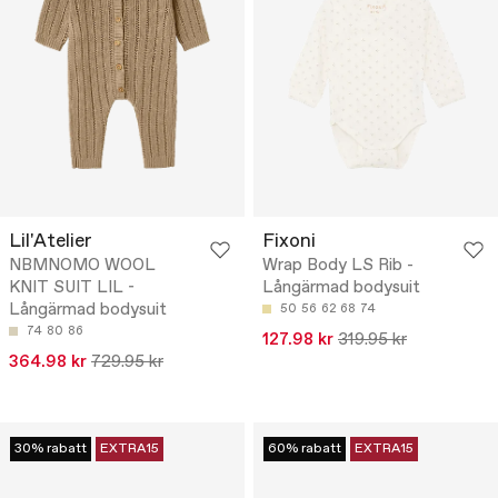
Lil'Atelier
Fixoni
NBMNOMO WOOL
Wrap Body LS Rib -
KNIT SUIT LIL -
Långärmad bodysuit
Långärmad bodysuit
50
56
62
68
74
74
80
86
127.98 kr
319.95 kr
364.98 kr
729.95 kr
30% rabatt
EXTRA15
60% rabatt
EXTRA15