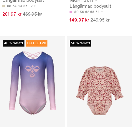
Långärmad bodysuit
NIGHTSUIT -
Långärmad bodysuit
68
74
80
86
92
50
56
62
68
74
281.97 kr
469.95 kr
149.97 kr
249.95 kr
40% rabatt
OUTLET20
50% rabatt