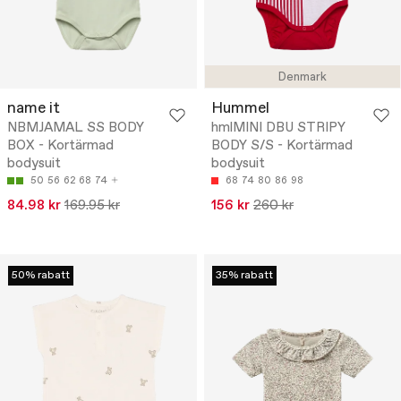
Denmark
name it
Hummel
NBMJAMAL SS BODY
hmlMINI DBU STRIPY
BOX - Kortärmad
BODY S/S - Kortärmad
bodysuit
bodysuit
50
56
62
68
74
68
74
80
86
98
84.98 kr
169.95 kr
156 kr
260 kr
50% rabatt
35% rabatt