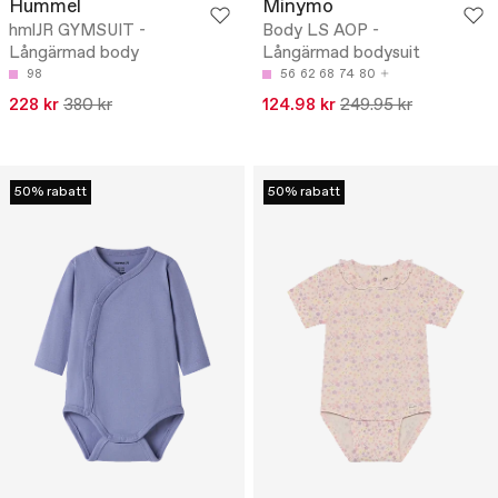
Hummel
Minymo
hmlJR GYMSUIT -
Body LS AOP -
Långärmad body
Långärmad bodysuit
98
56
62
68
74
80
228 kr
380 kr
124.98 kr
249.95 kr
50% rabatt
50% rabatt