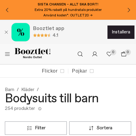
SISTA CHANSEN – ALLT SKA BORT!
Extra 20% rabatt på hundratals produkter
Använd koden*: OUTLET20 →
Booztlet app
installera
4.1
0
0
Flickor
Pojkar
Barn
Kläder
Bodysuits till barn
254 produkter
filter
sortera