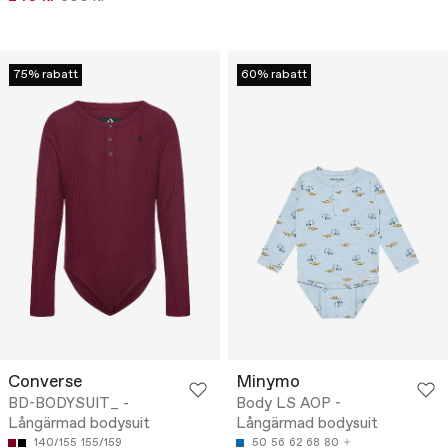
75% rabatt
60% rabatt
Converse
Minymo
BD-BODYSUIT_ -
Body LS AOP -
Långärmad bodysuit
Långärmad bodysuit
140/155
155/159
50
56
62
68
80