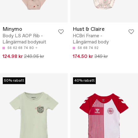
Minymo
Hust & Claire
Body LS AOP Rib -
HCBri Frame -
Långärmad bodysuit
Långärmad body
56
62
68
74
80
56
68
74
92
124.98 kr
249.95 kr
174.50 kr
349 kr
50% rabatt
40% rabatt