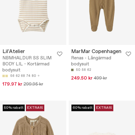
Lil'Atelier
MarMar Copenhagen
NBMHALDUR SS SLIM
Renas - Långärmad
BODY LIL - Kortärmad
bodysuit
bodysuit
50
56
62
56
62
68
74
80
249.50 kr
499 kr
179.97 kr
299.95 kr
50% rabatt
EXTRA15
60% rabatt
EXTRA15