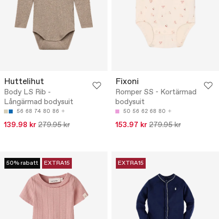
Huttelihut
Fixoni
Body LS Rib -
Romper SS - Kortärmad
Långärmad bodysuit
bodysuit
56
68
74
80
86
50
56
62
68
80
139.98 kr
279.95 kr
153.97 kr
279.95 kr
50% rabatt
EXTRA15
EXTRA15