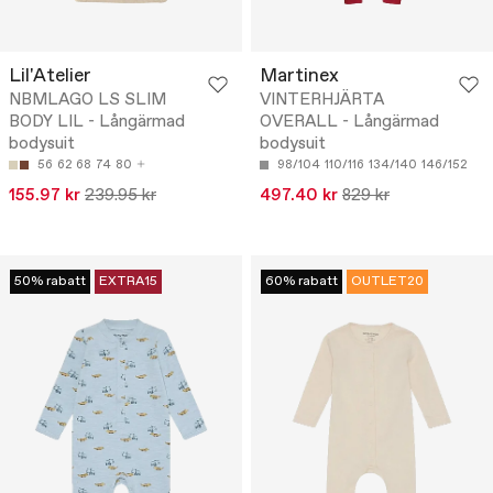
Lil'Atelier
Martinex
NBMLAGO LS SLIM
VINTERHJÄRTA
BODY LIL - Långärmad
OVERALL - Långärmad
bodysuit
bodysuit
56
62
68
74
80
98/104
110/116
134/140
146/152
155.97 kr
239.95 kr
497.40 kr
829 kr
50% rabatt
EXTRA15
60% rabatt
OUTLET20