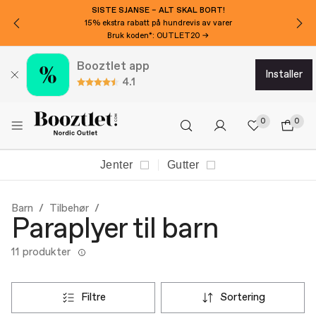
SISTE SJANSE – ALT SKAL BORT!
15% ekstra rabatt på hundrevis av varer
Bruk koden*: OUTLET20 →
Booztlet app
installer
4.1
0
0
Jenter
Gutter
Barn
Tilbehør
Paraplyer til barn
11 produkter
filtre
sortering