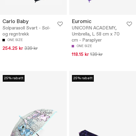
Carlo Baby
Euromic
Solparasoll Svart - Sol-
UNICORN ACADEMY,
og regntrekk
Umbrella, L 58 cm x 70
cm - Paraplyer
ONE SIZE
ONE SIZE
254.25 kr
339 kr
118.15 kr
139 kr
25% rabatt
25% rabatt