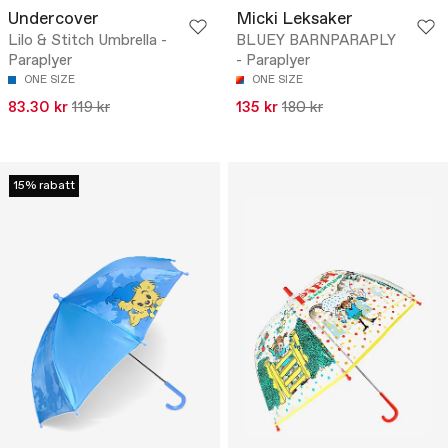
Undercover
Micki Leksaker
Lilo & Stitch Umbrella -
BLUEY BARNPARAPLY
Paraplyer
- Paraplyer
ONE SIZE
ONE SIZE
83.30 kr
119 kr
135 kr
180 kr
15% rabatt