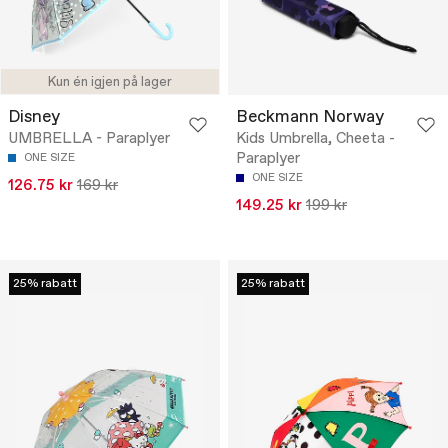
Kun én igjen på lager
Disney
Beckmann Norway
UMBRELLA - Paraplyer
Kids Umbrella, Cheeta -
Paraplyer
ONE SIZE
ONE SIZE
126.75 kr
169 kr
149.25 kr
199 kr
25% rabatt
25% rabatt