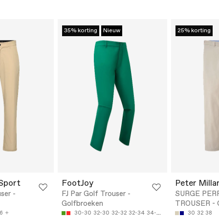
35% korting
Nieuw
25% korting
 Sport
FootJoy
Peter Milla
ser -
FJ Par Golf Trouser -
SURGE PER
Golfbroeken
TROUSER - G
6
30-30
32-30
32-32
32-34
34-30
30
32
38