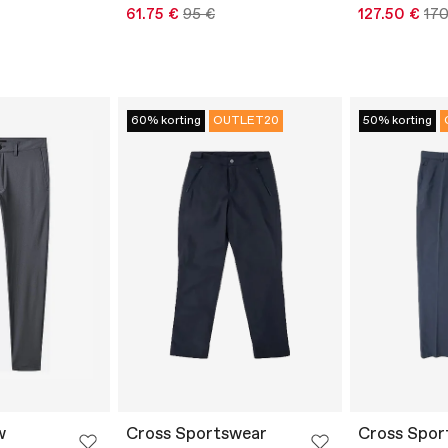
61.75 €
95 €
127.50 €
170
60% korting
OUTLET20
50% korting
w
Cross Sportswear
Cross Spor