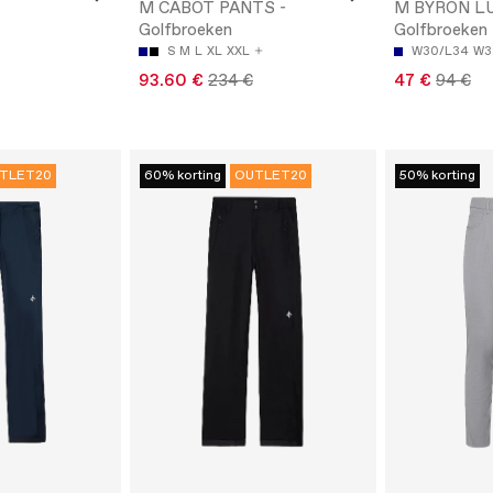
M CABOT PANTS -
M BYRON LU
Golfbroeken
Golfbroeken
S
M
L
XL
XXL
W30/L34
W3
93.60 €
234 €
47 €
94 €
TLET20
60% korting
OUTLET20
50% korting