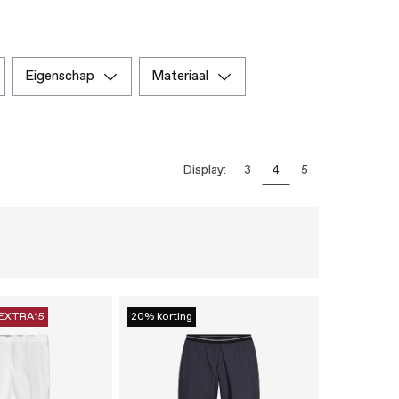
eigenschap
materiaal
Display:
3
4
5
EXTRA15
20% korting