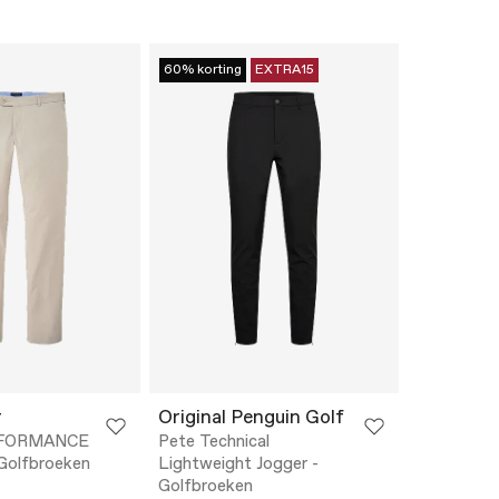
60% korting
EXTRA15
r
Original Penguin Golf
FORMANCE
Pete Technical
olfbroeken
Lightweight Jogger -
Golfbroeken