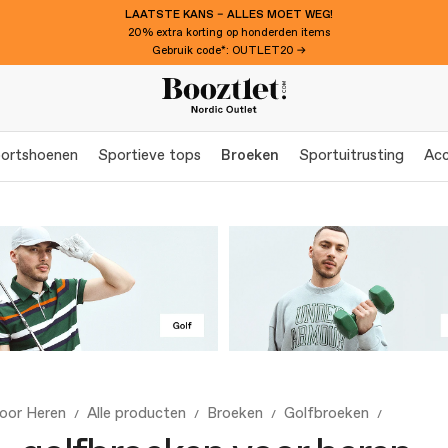
LAATSTE KANS – ALLES MOET WEG!
20% extra korting op honderden items
Gebruik code*: OUTLET20 →
ortshoenen
Sportieve tops
Broeken
Sportuitrusting
Acc
oor Heren
Alle producten
Broeken
Golfbroeken