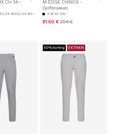
X CH 34 -
M EDGE CHINOS -
Golfbroeken
2/L34
W34/L34
W36/L34
S
M
XL
XXL
81.60 €
204 €
50% korting
EXTRA15