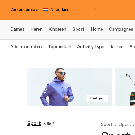
Verzenden naar:
Nederland
Dames
Heren
Kinderen
Sport
Home
Campagnes
Alle producten
Topmerken
Activity type
Jassen
Sp
Sport
5 952
Sport
Sport v