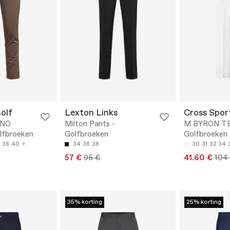
Golf
Lexton Links
Cross Spor
INO
Milton Pants -
M BYRON TE
fbroeken
Golfbroeken
Golfbroeken
38
40
34
36
38
30
31
32
34
57 €
95 €
41.60 €
104
35% korting
25% korting