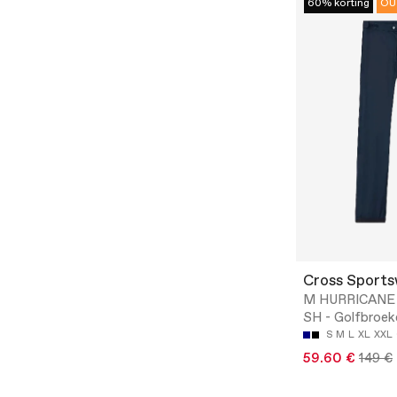
60% korting
OU
Cross Sports
M HURRICANE
SH - Golfbroek
S
M
L
XL
XXL
59.60 €
149 €