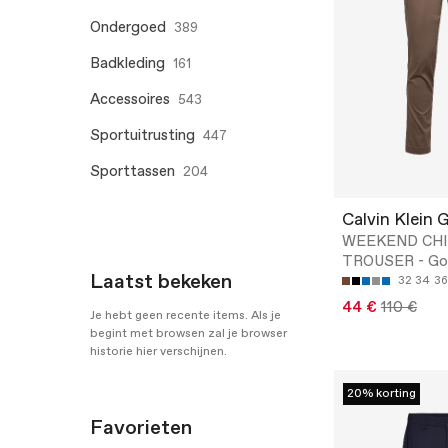
Ondergoed
389
Badkleding
161
Accessoires
543
Sportuitrusting
447
Sporttassen
204
Calvin Klein 
WEEKEND CH
TROUSER - Gol
Laatst bekeken
32
34
36
44 €
110 €
Je hebt geen recente items. Als je
begint met browsen zal je browser
historie hier verschijnen.
20% korting
Favorieten