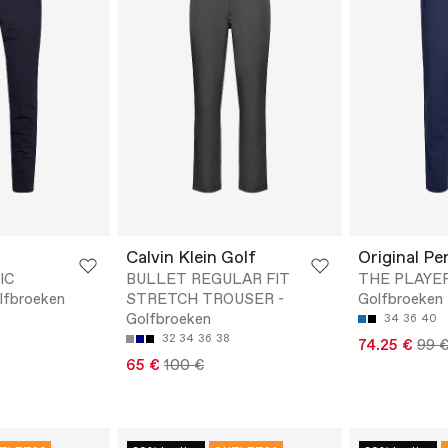
Calvin Klein Golf
Original Pe
IC
BULLET REGULAR FIT
THE PLAYER
fbroeken
STRETCH TROUSER -
Golfbroeken
Golfbroeken
34
36
40
32
34
36
38
74.25 €
99 
65 €
100 €