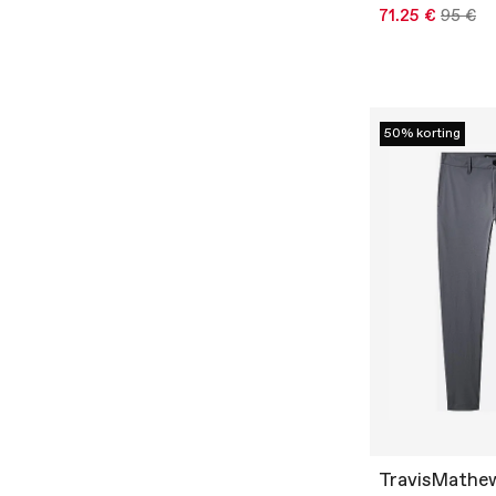
71.25 €
95 €
50% korting
TravisMathe