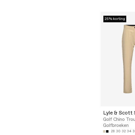
25% korting
Lyle & Scott
Golf Chino Trou
Golfbroeken
28
30
32
34
3