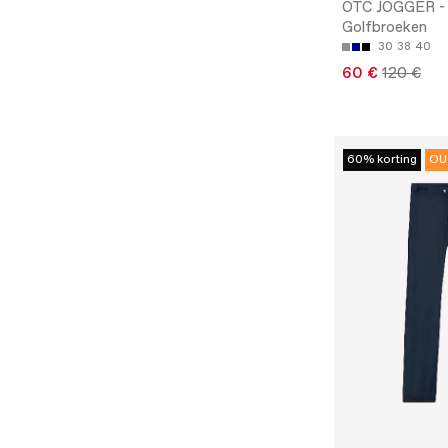
OTC JOGGER -
Golfbroeken
30
38
40
60 €
120 €
60% korting
OU