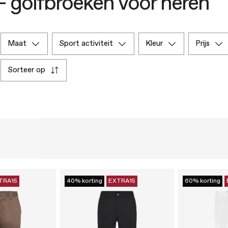
– golfbroeken voor heren
maat
sport activiteit
kleur
prijs
sorteer op
TRA15
40% korting
EXTRA15
60% korting