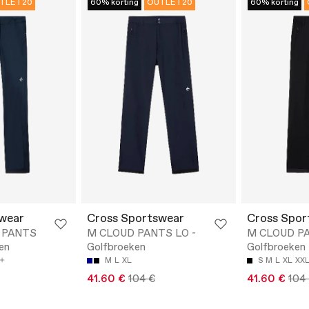
TLET20
60% korting
OUTLET20
60% korting
wear
Cross Sportswear
Cross Spor
 PANTS
M CLOUD PANTS LO -
M CLOUD PA
en
Golfbroeken
Golfbroeken
M
L
XL
S
M
L
XL
XX
41.60 €
104 €
41.60 €
104