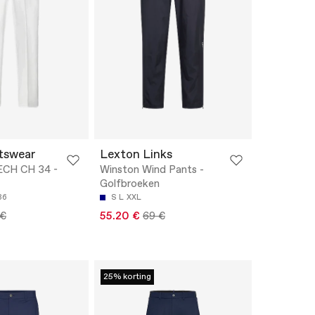
tswear
Lexton Links
CH CH 34 -
Winston Wind Pants -
Golfbroeken
36
S
L
XXL
 €
55.20 €
69 €
25% korting