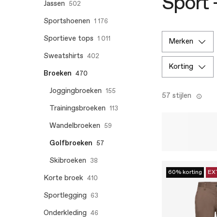
Sport 
Jassen
502
Sportshoenen
1 176
Sportieve tops
1 011
merken
Sweatshirts
402
korting
Broeken
470
Joggingbroeken
155
57 stijlen
Trainingsbroeken
113
Wandelbroeken
59
Golfbroeken
57
Skibroeken
38
60% korting
EX
Korte broek
410
Sportlegging
63
Onderkleding
46