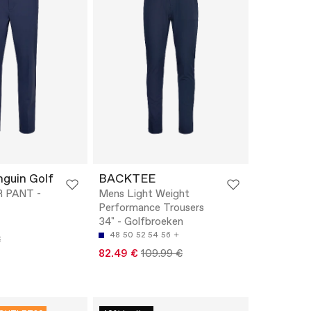
nguin Golf
BACKTEE
 PANT -
Mens Light Weight
Performance Trousers
34" - Golfbroeken
48
50
52
54
56
€
82.49 €
109.99 €