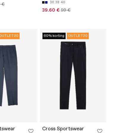
36
38
40
 €
39.60 €
99 €
OUTLET20
60% korting
OUTLET20
tswear
Cross Sportswear