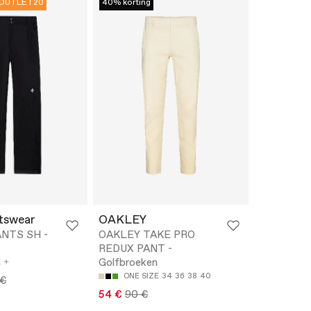
OUTLET20
40% korting
tswear
OAKLEY
NTS SH -
OAKLEY TAKE PRO
REDUX PANT -
Golfbroeken
L
ONE SIZE
34
36
38
40
 €
54 €
90 €