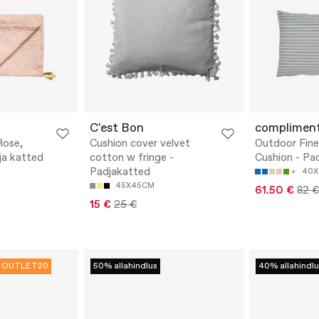
C'est Bon
complimen
Rose,
Cushion cover velvet
Outdoor Fine
ja katted
cotton w fringe -
Cushion - Pa
Padjakatted
40X
45X45CM
61.50 €
82 €
15 €
25 €
OUTLET20
50% allahindlus
40% allahindlu