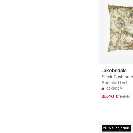
Jakobsdals
Sleek Cushion c
Padjakatted
60X60CM
35.40 €
59 €
20% allahindlus