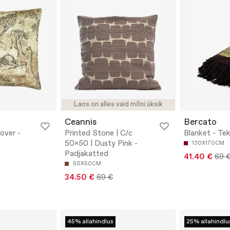
Laos on alles vaid mõni üksik
Ceannis
Bercato
over -
Printed Stone | C/c
Blanket - Tek
50x50 | Dusty Pink -
130X170CM
Padjakatted
41.40 €
69 
50X50CM
34.50 €
69 €
45% allahindlus
25% allahindlu