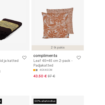
2 tk pakis
compliments
id ja katted
Leaf 45x45 cm 2-pack -
Padjakatted
45X45CM
€
43.50 €
87 €
s
50% allahindlus