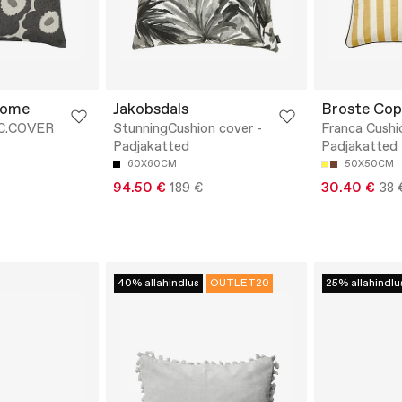
Home
Jakobsdals
Broste Co
 C.COVER
StunningCushion cover -
Franca Cushi
Padjakatted
Padjakatted
60X60CM
50X50CM
94.50 €
189 €
30.40 €
38 
40% allahindlus
OUTLET20
25% allahindlu