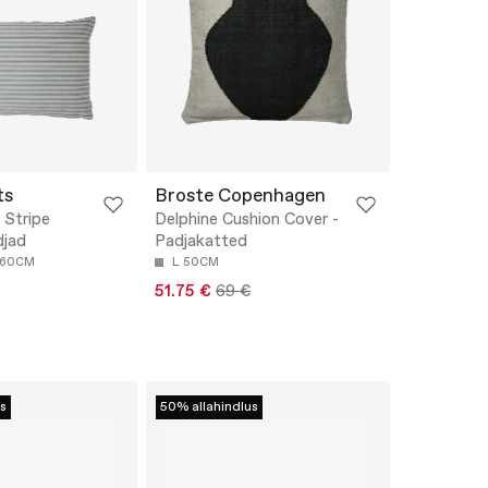
ts
Broste Copenhagen
 Stripe
Delphine Cushion Cover -
djad
Padjakatted
60CM
L 50CM
51.75 €
69 €
s
50% allahindlus