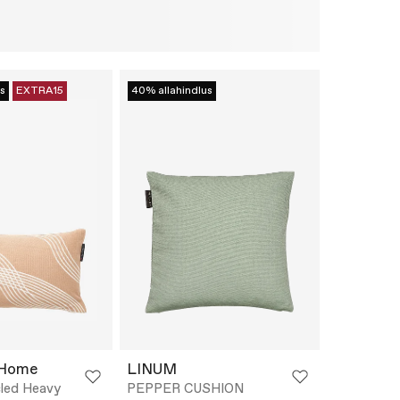
s
EXTRA15
40% allahindlus
 Home
LINUM
led Heavy
PEPPER CUSHION