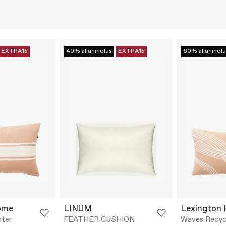
EXTRA15
40% allahindlus
EXTRA15
60% allahindlu
ome
LINUM
Lexington
nter
FEATHER CUSHION
Waves Recyc