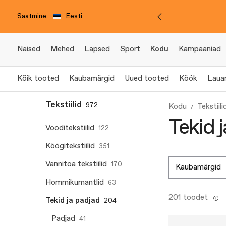
Saatmine:
Eesti
Naised
Mehed
Lapsed
Sport
Kodu
Kampaaniad
Kõik tooted
Kaubamärgid
Uued tooted
Köök
Laua
Tekstiilid
972
Kodu
Tekstiili
Tekid 
Vooditekstiilid
122
Köögitekstiilid
351
Vannitoa tekstiilid
170
kaubamärgid
Hommikumantlid
63
201 toodet
Tekid ja padjad
204
Padjad
41