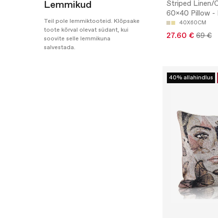
Lemmikud
Striped Linen/
60x40 Pillow -
Teil pole lemmiktooteid. Klõpsake
40X60CM
toote kõrval olevat südant, kui
27.60 €
69 €
soovite selle lemmikuna
salvestada.
40% allahindlus