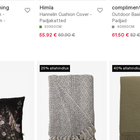
ning
Himla
complimen
 -
Hannelin Cushion Cover -
Outdoor Basi
n -
Padjakatted
Padjad
50X50CM
40X60CM
55.92 €
69.90 €
61.50 €
82 €
25% allahindlus
40% allahindlu