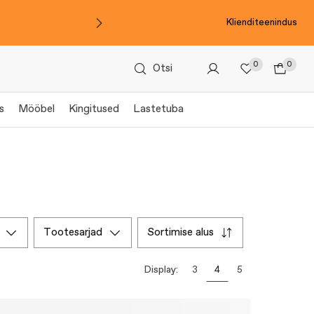
Klienditeenindus
0
0
Otsi
s
Mööbel
Kingitused
Lastetuba
tootesarjad
sortimise alus
Display:
3
4
5