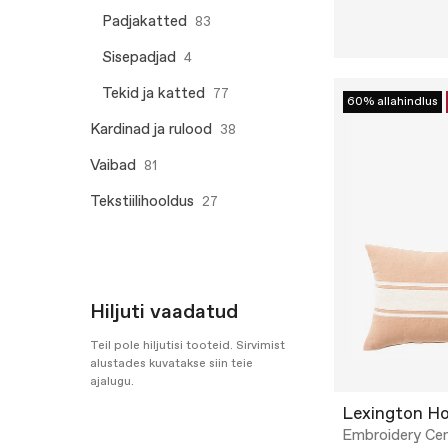
Padjakatted
83
Sisepadjad
4
Tekid ja katted
77
60% allahindlus
Kardinad ja rulood
38
Vaibad
81
Tekstiilihooldus
27
Hiljuti vaadatud
Teil pole hiljutisi tooteid. Sirvimist
alustades kuvatakse siin teie
ajalugu.
Lexington H
Embroidery Ce