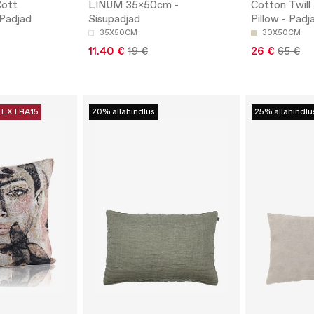
Cott
LINUM 35x50cm -
Cotton Twill
 Padjad
Sisupadjad
Pillow - Padj
35X50CM
30X50CM
11.40 €
19 €
26 €
65 €
EXTRA15
20% allahindlus
25% allahindlu