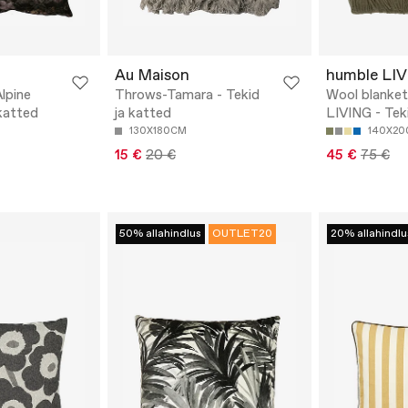
Au Maison
humble LI
lpine
Throws-Tamara - Tekid
Wool blank
katted
ja katted
LIVING - Tek
130X180CM
140X2
15 €
20 €
45 €
75 €
50% allahindlus
OUTLET20
20% allahindlu