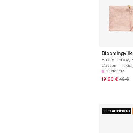
Bloomingville
Balder Throw, 
Cotton - Tekid 
80X100CM
19.60 €
49 €
40% allahindlus