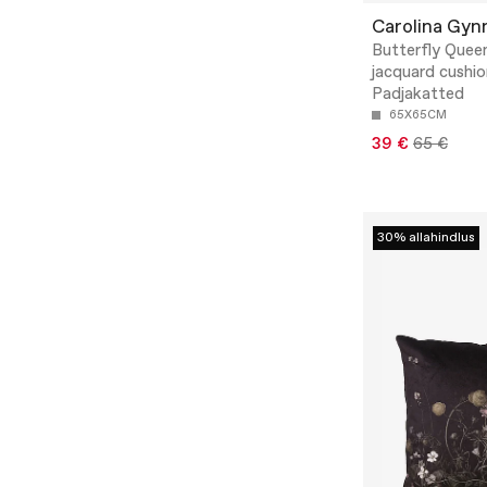
Carolina Gyn
Butterfly Queen
jacquard cushio
Padjakatted
65X65CM
39 €
65 €
30% allahindlus