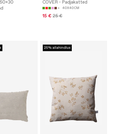
 50x30
COVER - Padjakatted
ad
40X40CM
15 €
25 €
s
25% allahindlus