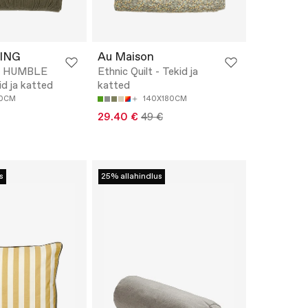
VING
Au Maison
et HUMBLE
Ethnic Quilt - Tekid ja
id ja katted
katted
00CM
140X180CM
29.40 €
49 €
s
25% allahindlus