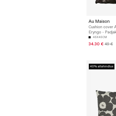
Au Maison
Cushion cover A
Eryngo - Padja
45X45CM
34.30 €
49 €
40% allahindlus