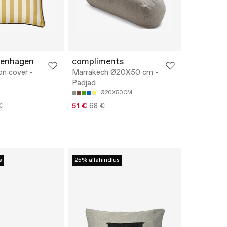
penhagen
compliments
on cover -
Marrakech Ø20X50 cm -
Padjad
Ø20X50CM
€
51 €
68 €
s
25% allahindlus