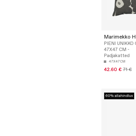
Marimekko 
PIENI UNIKKO
47X47 CM -
Padjakatted
47X47CM
42.60 €
71 €
60% allahindlus