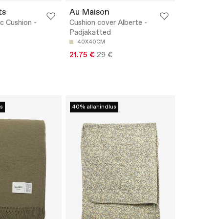
ts
Au Maison
c Cushion -
Cushion cover Alberte -
Padjakatted
40X40CM
21.75 €
29 €
s
40% allahindlus