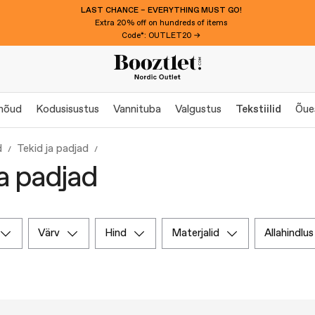
LAST CHANCE – EVERYTHING MUST GO!
Extra 20% off on hundreds of items
Code*: OUTLET20 →
nõud
Kodusisustus
Vannituba
Valgustus
Tekstiilid
Õue
d
Tekid ja padjad
ja padjad
värv
hind
materjalid
allahindlus