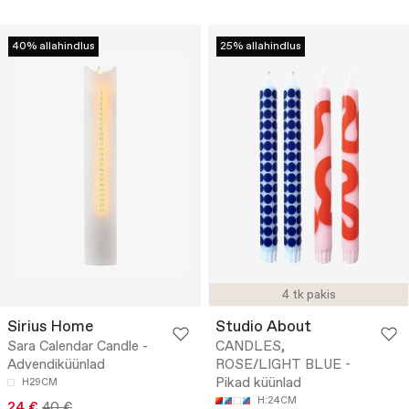
40% allahindlus
25% allahindlus
4 tk pakis
Sirius Home
Studio About
Sara Calendar Candle -
CANDLES,
Advendiküünlad
ROSE/LIGHT BLUE -
Pikad küünlad
H29CM
H:24CM
24 €
40 €