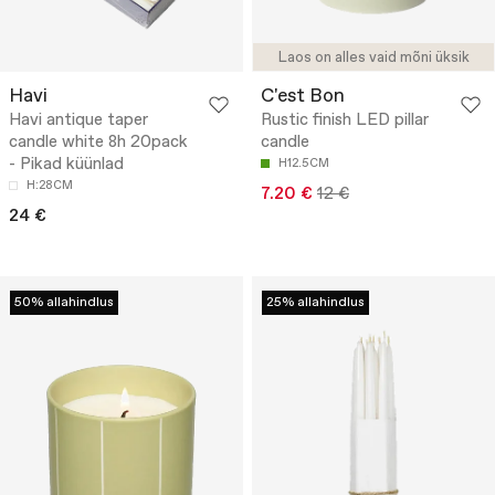
Laos on alles vaid mõni üksik
Havi
C'est Bon
Havi antique taper
Rustic finish LED pillar
candle white 8h 20pack
candle
- Pikad küünlad
H12.5CM
H:28CM
7.20 €
12 €
24 €
50% allahindlus
25% allahindlus