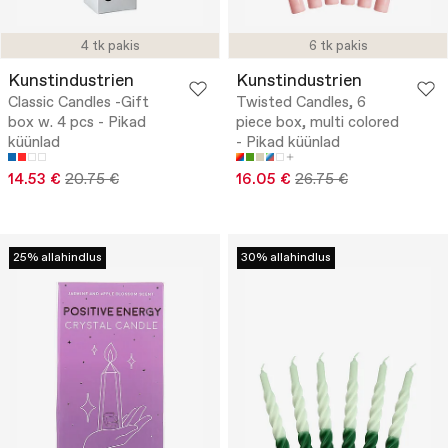
4 tk pakis
6 tk pakis
Kunstindustrien
Kunstindustrien
Classic Candles -Gift
Twisted Candles, 6
box w. 4 pcs - Pikad
piece box, multi colored
küünlad
- Pikad küünlad
14.53 €
20.75 €
16.05 €
26.75 €
25% allahindlus
30% allahindlus