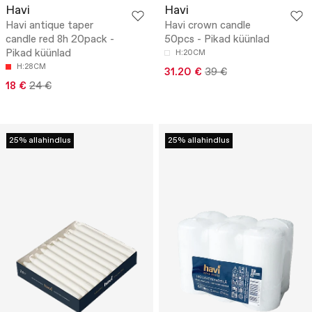
Havi
Havi
Havi antique taper
Havi crown candle
candle red 8h 20pack -
50pcs - Pikad küünlad
Pikad küünlad
H:20CM
H:28CM
31.20 €
39 €
18 €
24 €
25% allahindlus
25% allahindlus