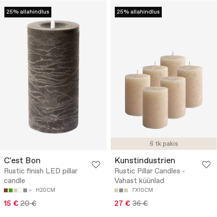
25% allahindlus
25% allahindlus
6 tk pakis
C'est Bon
Kunstindustrien
Rustic finish LED pillar
Rustic Pillar Candles -
candle
Vahast küünlad
H20CM
7X10CM
15 €
20 €
27 €
36 €