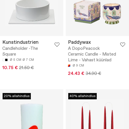
Kunstindustrien
Paddywax
Candleholder -The
A DopoPeacock
Square
Ceramic Candle - Misted
Lime - Vahast küünlad
Ø 5 CM
Ø 7 CM
Ø 9 CM
10.75 €
21.50 €
24.43 €
34.90 €
20% allahindlus
40% allahindlus