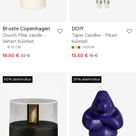
Broste Copenhagen
DOIY
Church Pillar candle -
Taper Candles - Pikad
Vahast küünlad
küünlad
Ø 10 CM
H23CM
16.50 €
22 €
13.50 €
18 €
50% allahindlus
25% allahindlus