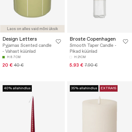
Laos on alles vaid mõni üksik
Design Letters
Broste Copenhagen
Pyjamas Scented candle
Smooth Taper Candle -
- Vahast küünlad
Pikad küünlad
H:8.7CM
H:21CM
20 €
40 €
5.93 €
7.90 €
40% allahindlus
35% allahindlus
EXTRA15