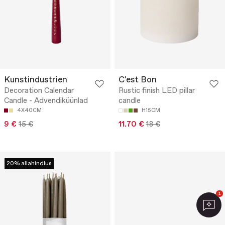
Kunstindustrien
C'est Bon
Decoration Calendar
Rustic finish LED pillar
Candle - Advendiküünlad
candle
4X40CM
H15CM
9 €
15 €
11.70 €
18 €
20% allahindlus
1