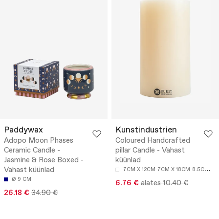
Paddywax
Kunstindustrien
Adopo Moon Phases
Coloured Handcrafted
Ceramic Candle -
pillar Candle - Vahast
Jasmine & Rose Boxed -
küünlad
Vahast küünlad
7CM X 12CM
7CM X 18CM
8.5CM X 15CM
Ø 9 CM
6.76 €
alates 10.40 €
26.18 €
34.90 €