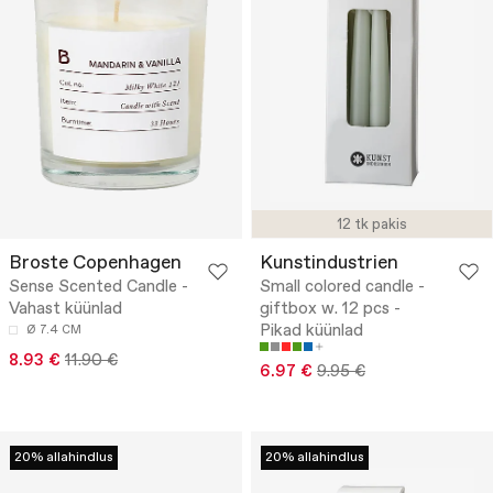
12 tk pakis
Broste Copenhagen
Kunstindustrien
Sense Scented Candle -
Small colored candle -
Vahast küünlad
giftbox w. 12 pcs -
Pikad küünlad
Ø 7.4 CM
8.93 €
11.90 €
6.97 €
9.95 €
20% allahindlus
20% allahindlus