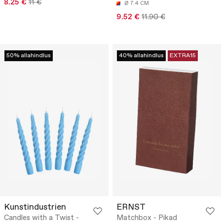
8.25 €
11 €
Ø 7.4 CM
9.52 €
11.90 €
50% allahindlus
40% allahindlus
EXTRA15
Kunstindustrien
ERNST
Candles with a Twist -
Matchbox - Pikad