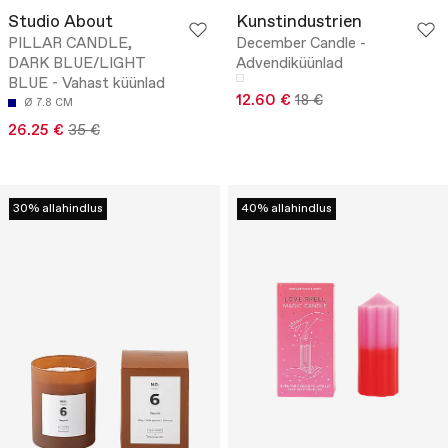
Studio About
Kunstindustrien
PILLAR CANDLE,
December Candle -
DARK BLUE/LIGHT
Advendiküünlad
BLUE - Vahast küünlad
12.60 €
18 €
Ø 7.8 CM
26.25 €
35 €
30% allahindlus
40% allahindlus