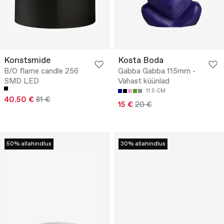
Konstsmide
Kosta Boda
B/O flame candle 256
Gabba Gabba 115mm -
SMD LED
Vahast küünlad
11.5 CM
40.50 €
81 €
15 €
20 €
50% allahindlus
30% allahindlus