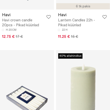
6 tk pakis
Havi
Havi
Havi crown candle
Lantern Candles 22h -
20pcs - Pikad küünlad
Pikad küünlad
H:20CM
22 H
12.75 €
17 €
11.25 €
15 €
40% allahindlus