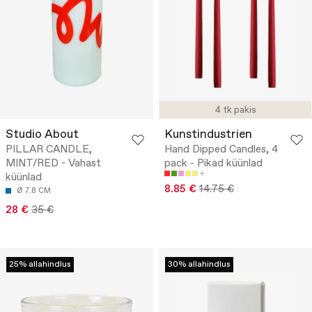
4 tk pakis
Studio About
Kunstindustrien
PILLAR CANDLE,
Hand Dipped Candles, 4
MINT/RED - Vahast
pack - Pikad küünlad
küünlad
8.85 €
14.75 €
Ø 7.8 CM
28 €
35 €
25% allahindlus
30% allahindlus