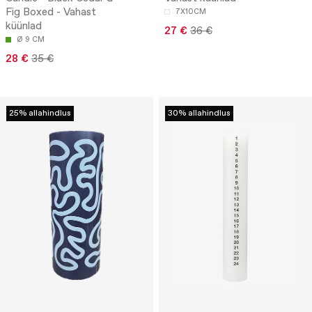
Fig Boxed - Vahast
7X10CM
küünlad
27 €
36 €
Ø 9 CM
28 €
35 €
25% allahindlus
30% allahindlus