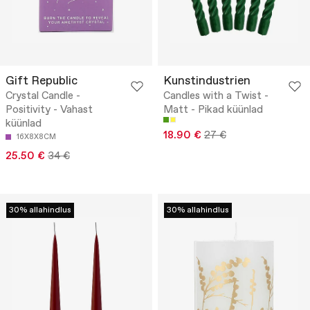
Gift Republic
Kunstindustrien
Crystal Candle -
Candles with a Twist -
Positivity - Vahast
Matt - Pikad küünlad
küünlad
18.90 €
27 €
16X8X8CM
25.50 €
34 €
30% allahindlus
30% allahindlus