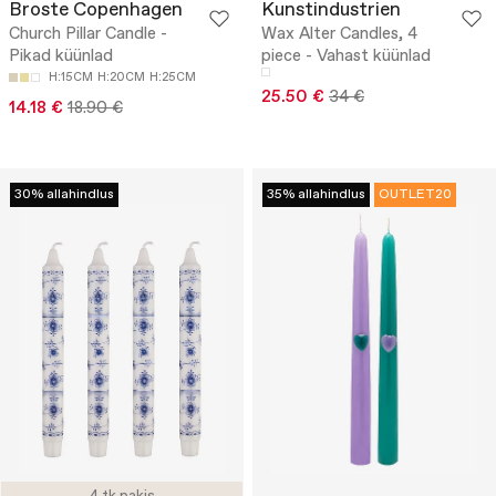
Broste Copenhagen
Kunstindustrien
Church Pillar Candle -
Wax Alter Candles, 4
Pikad küünlad
piece - Vahast küünlad
H:15CM
H:20CM
H:25CM
25.50 €
34 €
14.18 €
18.90 €
30% allahindlus
35% allahindlus
OUTLET20