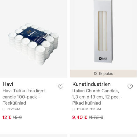
12 tk pakis
Havi
Kunstindustrien
Havi Tuikku tea light
Italian Church Candles,
candle 100-pack -
1,3 cm x 13 cm, 12 pce. -
Teeküünlad
Pikad küünlad
H:28CM
H13CM
H18CM
12 €
15 €
9.40 €
11.75 €