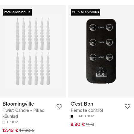
25% allahindlus
20% allahindlus
Bloomingville
C'est Bon
Twist Candle - Pikad
Remote control
küünlad
8.4X 3.8CM
H:11CM
8.80 €
11 €
13.43 €
17.90 €