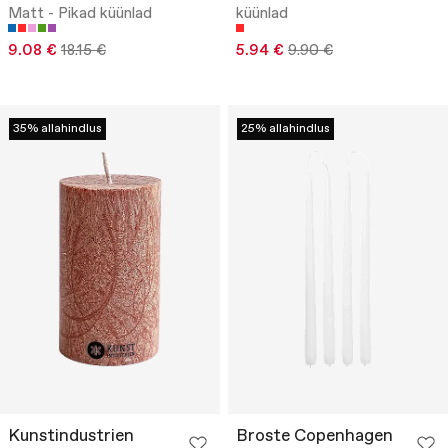
Matt - Pikad küünlad
küünlad
9.08 €
18.15 €
5.94 €
9.90 €
35% allahindlus
25% allahindlus
Kunstindustrien
Broste Copenhagen