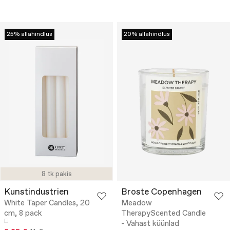
25% allahindlus
20% allahindlus
8 tk pakis
Kunstindustrien
Broste Copenhagen
White Taper Candles, 20
Meadow
cm, 8 pack
TherapyScented Candle
- Vahast küünlad