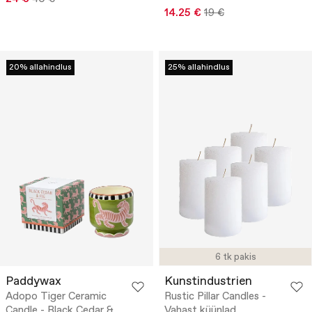
14.25 €
19 €
20% allahindlus
25% allahindlus
6 tk pakis
Paddywax
Kunstindustrien
Adopo Tiger Ceramic
Rustic Pillar Candles -
Candle - Black Cedar &
Vahast küünlad