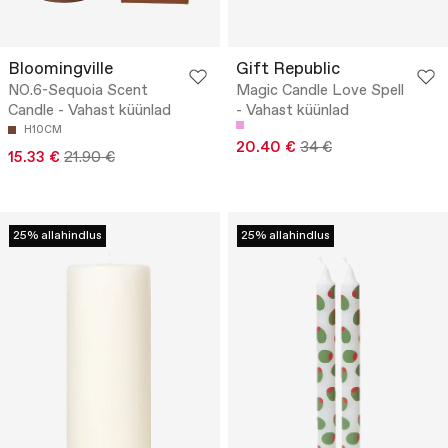
Bloomingville
Gift Republic
NO.6-Sequoia Scent
Magic Candle Love Spell
Candle - Vahast küünlad
- Vahast küünlad
H10CM
20.40 €
34 €
15.33 €
21.90 €
25% allahindlus
25% allahindlus