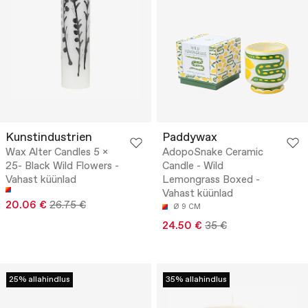
Kunstindustrien
Paddywax
Wax Alter Candles 5 x
AdopoSnake Ceramic
25- Black Wild Flowers -
Candle - Wild
Vahast küünlad
Lemongrass Boxed -
Vahast küünlad
20.06 €
26.75 €
Ø 9 CM
24.50 €
35 €
25% allahindlus
35% allahindlus