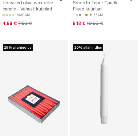
Upcycled olive wax pillar
Smooth Taper Candle -
candle - Vahast küünlad
Pikad küünlad
6X10CM
H:38CM
4.88 €
7.50 €
8.18 €
10.90 €
25% allahindlus
20% allahindlus