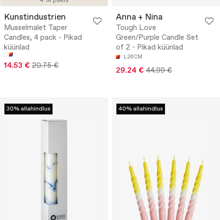
4 tk pakis
Kunstindustrien
Anna + Nina
Musselmalet Taper
Tough Love
Candles, 4 pack - Pikad
Green/Purple Candle Set
küünlad
of 2 - Pikad küünlad
L26CM
14.53 €
20.75 €
29.24 €
44.99 €
30% allahindlus
40% allahindlus