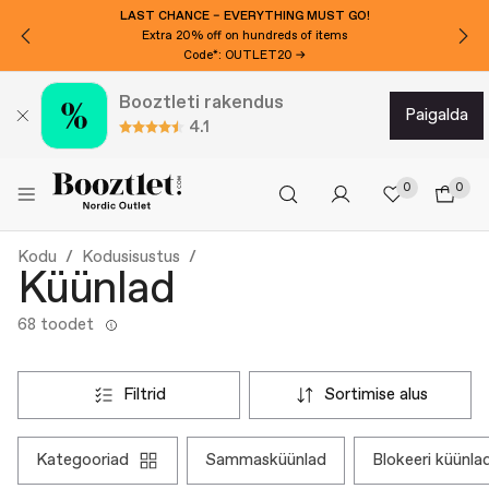
LAST CHANCE – EVERYTHING MUST GO!
Extra 20% off on hundreds of items
Code*: OUTLET20 →
Booztleti rakendus
paigalda
4.1
0
0
Kodu
Kodusisustus
Küünlad
68 toodet
filtrid
sortimise alus
kategooriad
sammasküünlad
blokeeri küünla